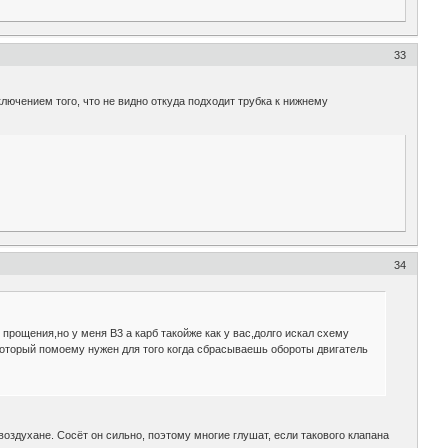
33
лючением того, что не видно откуда подходит трубка к нижнему
34
прощения,но у меня B3 а карб такойже как у вас,долго искал схему
(который помоему нужен для того когда сбрасываешь обороты двигатель
 воздухане. Сосёт он сильно, поэтому многие глушат, если такового клапана