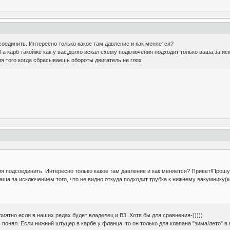
дсоединить. Интересно только какое там давление и как меняется?
а карб такойже как у вас,долго искал схему подключения подходит только ваша,за иск
я того когда сбрасываешь обороты двигатель не глох
ия подсоединить. Интересно только какое там давление и как меняется? Привет!Прошу 
аша,за исключением того, что не видно откуда подходит трубка к нижнему вакумнику
иятно если в наших рядах будет владелец и В3. Хотя бы для сравнения-)))))
 понял. Если нижний штуцер в карбе у фланца, то он только для клапана "зима/лето" в