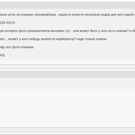
ломал шток на клапане экономайзера...нашёл в екзисте несколько кодов для него какой
 129 410 D
ля которого фото ремкомплекта выложен тут....или может быть у кого есть клапан? я б
екс....может у кого-нибудь валяется карбюратор? надо только клапан
инфу вот фото клапана
43)