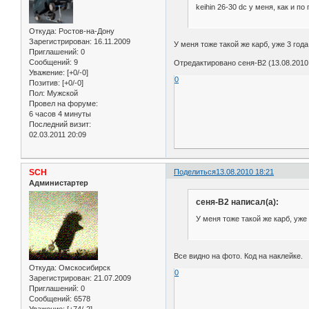
keihin 26-30 dc у меня, как и по
Откуда:
Ростов-на-Дону
Зарегистрирован
: 16.11.2009
У меня тоже такой же карб, уже 3 год
Приглашений:
0
Сообщений:
9
Отредактировано сеня-В2 (13.08.2010
Уважение:
[+0/-0]
0
Позитив:
[+0/-0]
Пол:
Мужской
Провел на форуме:
6 часов 4 минуты
Последний визит:
02.03.2011 20:09
SCH
Поделиться
13.08.2010 18:21
Администартер
сеня-В2 написал(а):
У меня тоже такой же карб, уже
Все видно на фото. Код на наклейке.
Откуда:
Омскосибирск
0
Зарегистрирован
: 21.07.2009
Приглашений:
0
Сообщений:
6578
Уважение:
[+74/-2]