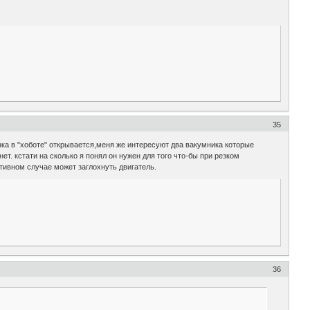
35
ка в "хоботе" открывается,меня же интересуют два вакумника которые
т. кстати на сколько я понял он нужен для того что-бы при резком
отивном случае может заглохнуть двигатель.
36