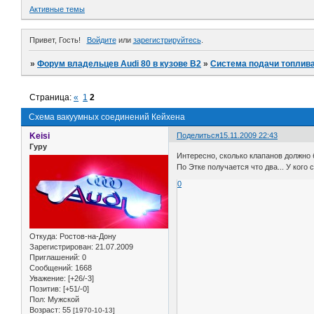
Активные темы
Привет, Гость!
Войдите
или
зарегистрируйтесь
.
»
Форум владельцев Audi 80 в кузове В2
»
Система подачи топлив
Страница:
«
1
2
Схема вакуумных соединений Кейхена
Keisi
Поделиться
15.11.2009 22:43
Гуру
Интересно, сколько клапанов должно
По Этке получается что два... У кого 
0
Откуда:
Ростов-на-Дону
Зарегистрирован
: 21.07.2009
Приглашений:
0
Сообщений:
1668
Уважение:
[+26/-3]
Позитив:
[+51/-0]
Пол:
Мужской
Возраст:
55
[1970-10-13]