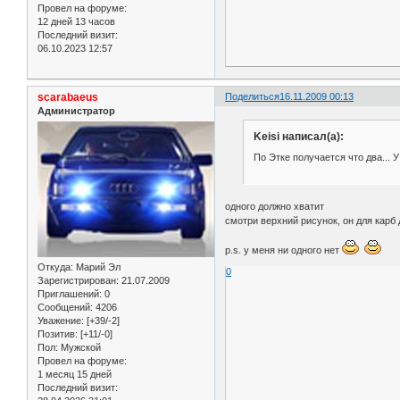
Провел на форуме:
12 дней 13 часов
Последний визит:
06.10.2023 12:57
scarabaeus
Поделиться
16.11.2009 00:13
Администратор
Keisi написал(а):
По Этке получается что два... У
одного должно хватит
смотри верхний рисунок, он для карб
p.s. у меня ни одного нет
Откуда:
Марий Эл
0
Зарегистрирован
: 21.07.2009
Приглашений:
0
Сообщений:
4206
Уважение:
[+39/-2]
Позитив:
[+11/-0]
Пол:
Мужской
Провел на форуме:
1 месяц 15 дней
Последний визит: