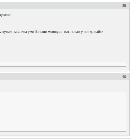
39
 нужен?
ы купил...машина уже больше месяца стоит..не могу не где найти
40