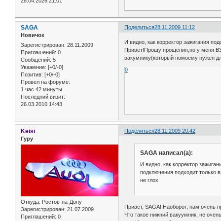
28.04.2026 21:01
SAGA
Поделиться
28.11.2009 11:12
Новичок
И видно, как корректор зажигания по
Зарегистрирован
: 28.11.2009
Привет!Прошу прощения,но у меня B3 
Приглашений:
0
вакумнику(который помоему нужен дл
Сообщений:
5
Уважение:
[+0/-0]
0
Позитив:
[+0/-0]
Провел на форуме:
1 час 42 минуты
Последний визит:
26.03.2010 14:43
Keisi
Поделиться
28.11.2009 20:42
Гуру
SAGA написал(а):
И видно, как корректор зажиган
подключения подходит только в
не глох
Откуда:
Ростов-на-Дону
Привет, SAGA! Наоборот, нам очень пр
Зарегистрирован
: 21.07.2009
Что такое нижний вакуумник, не очень
Приглашений:
0