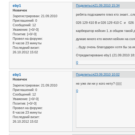
eby1
Поделиться
21.09.2010 15:34
Новичок
ребята подскажите плиз кто знает...с
Зарегистрирован
: 21.09.2010
Приглашений:
0
026 129 410 B и 026 129 410 C и 026
Сообщений:
12
Уважение:
[+0/-0]
карбюратор кейхин 1..в общем такой д
Позитив:
[+0/-0]
Провел на форуме:
думаю много кто менял кейхин на сол
8 часов 23 минуты
...буду очень благодарен хотя бы за 
Последний визит:
26.10.2012 15:02
Отредактировано eby1 (21.09.2010 18:
0
eby1
Поделиться
23.09.2010 10:02
Новичок
не уже ли ни у кого нету? (((((
Зарегистрирован
: 21.09.2010
Приглашений:
0
0
Сообщений:
12
Уважение:
[+0/-0]
Позитив:
[+0/-0]
Провел на форуме:
8 часов 23 минуты
Последний визит:
26.10.2012 15:02