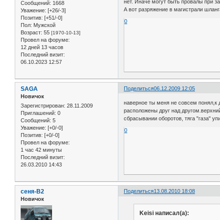
нет. Иначе могут быть провалы при з
Сообщений:
1668
А вот разряжение в магистрали шланг
Уважение:
[+26/-3]
Позитив:
[+51/-0]
0
Пол:
Мужской
Возраст:
55
[1970-10-13]
Провел на форуме:
12 дней 13 часов
Последний визит:
06.10.2023 12:57
SAGA
Поделиться
06.12.2009 12:05
Новичок
наверное ты меня не совсем понял,к 
Зарегистрирован
: 28.11.2009
расположены друг над другом.верхний 
Приглашений:
0
сбрасывании оборотов, тяга "газа" у
Сообщений:
5
Уважение:
[+0/-0]
0
Позитив:
[+0/-0]
Провел на форуме:
1 час 42 минуты
Последний визит:
26.03.2010 14:43
сеня-В2
Поделиться
13.08.2010 18:08
Новичок
Keisi написал(а):