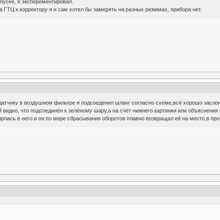
апуске, я эксперементировал.
а ГТЦ к корректору я и сам хотел бы замерять на разных режимах, прибора нет.
датчику в воздушном фильтре я подсоеденил шланг согласно схеме,всё хорошо заслон
видно, что подсоединён к зелёному шару,а на счёт нижнего картинки или объяснения не
пирлась в него и он по мере сбрасывания оборотов плавно возвращал её на место,в пр