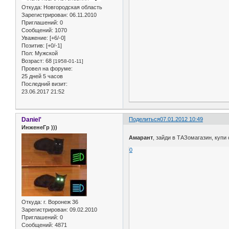
Откуда:
Новгородская область
Зарегистрирован
: 06.11.2010
Приглашений:
0
Сообщений:
1070
Уважение:
[+6/-0]
Позитив:
[+0/-1]
Пол:
Мужской
Возраст:
68
[1958-01-11]
Провел на форуме:
25 дней 5 часов
Последний визит:
23.06.2017 21:52
Daniel'
Поделиться
07.01.2012 10:49
ИнженеГр )))
Амарант
, зайди в ТАЗомагазин, купи
0
Откуда:
г. Воронеж 36
Зарегистрирован
: 09.02.2010
Приглашений:
0
Сообщений:
4871