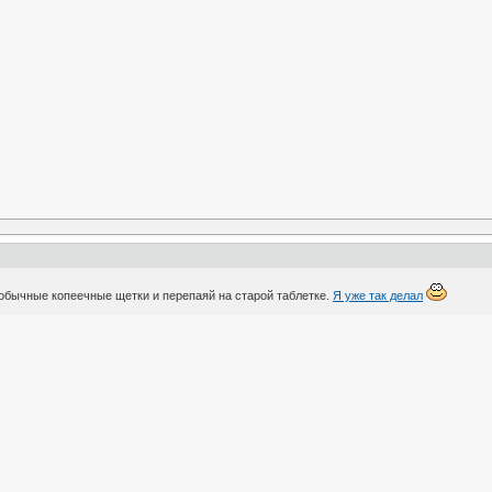
 обычные копеечные щетки и перепаяй на старой таблетке.
Я уже так делал