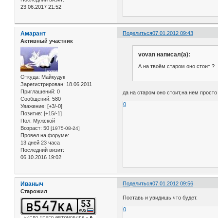
23.06.2017 21:52
Амарант
Поделиться
07.01.2012 09:43
Активный участник
vovan написал(а):
А на твоём старом оно стоит ?
Откуда:
Майкудук
Зарегистрирован
: 18.06.2011
Приглашений:
0
да на старом оно стоит,на нем просто
Сообщений:
580
0
Уважение:
[+3/-0]
Позитив:
[+15/-1]
Пол:
Мужской
Возраст:
50
[1975-08-24]
Провел на форуме:
13 дней 23 часа
Последний визит:
06.10.2016 19:02
Иваныч
Поделиться
07.01.2012 09:56
Старожил
Поставь и увидишь что будет.
0