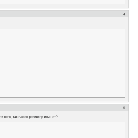
4
5
з него, так важен резистор или нет?