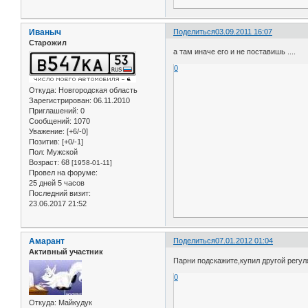
Иваныч
Поделиться
03.09.2011 16:07
Старожил
а там иначе его и не поставишь ....
0
Откуда:
Новгородская область
Зарегистрирован
: 06.11.2010
Приглашений:
0
Сообщений:
1070
Уважение:
[+6/-0]
Позитив:
[+0/-1]
Пол:
Мужской
Возраст:
68
[1958-01-11]
Провел на форуме:
25 дней 5 часов
Последний визит:
23.06.2017 21:52
Амарант
Поделиться
07.01.2012 01:04
Активный участник
Парни подскажите,купил другой регуля
0
Откуда:
Майкудук