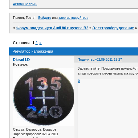
Активные темы
Привет, Гость!
Войдите
или
зарегистрируйтесь
.
»
Форум владельцев Audi 80 в кузове В2
»
Электрооборудование
Страница:
1
2
»
Регулятор напряжения
Diesel LD
Поделиться
02.09.2011 19:27
Новичок
Здравствуйте! Подскажите пожалуйста
а при повороте ключа лампа аккумулят
0
Откуда:
Беларусь, Борисов
Зарегистрирован
: 02.04.2011