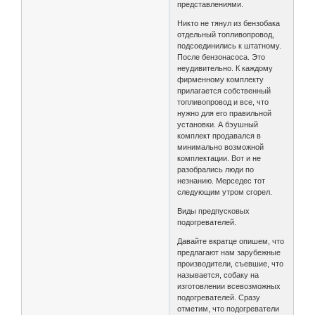
представлениями.
Никто не тянул из бензобака
отдельный топливопровод,
подсоединились к штатному.
После бензонасоса. Это
неудивительно. К каждому
фирменному комплекту
прилагается собственный
топливопровод и все, что
нужно для его правильной
установки. А бэушный
комплект продавался в
минимально возможной
комплектации. Вот и не
разобрались люди по
незнанию. Мерседес тот
следующим утром сгорел.
Виды предпусковых
подогревателей.
Давайте вкратце опишем, что
предлагают нам зарубежные
производители, съевшие, что
называется, собаку на
изготовлении всевозможных
подогревателей. Сразу
отметим, что подогреватели