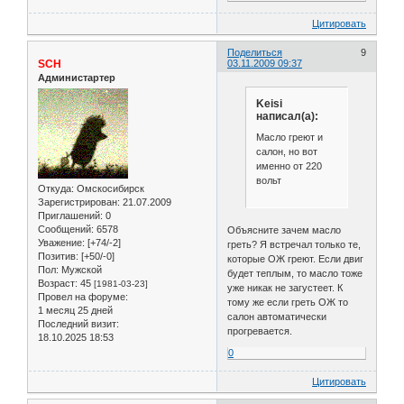
Цитировать
Поделиться
9
SCH
03.11.2009 09:37
Администартер
Keisi
написал(а):
Масло греют и
салон, но вот
именно от 220
вольт
Откуда:
Омскосибирск
Зарегистрирован
: 21.07.2009
Приглашений:
0
Сообщений:
6578
Объясните зачем масло
Уважение:
[+74/-2]
греть? Я встречал только те,
Позитив:
[+50/-0]
которые ОЖ греют. Если двиг
Пол:
Мужской
будет теплым, то масло тоже
Возраст:
45
[1981-03-23]
уже никак не загустеет. К
Провел на форуме:
тому же если греть ОЖ то
1 месяц 25 дней
салон автоматически
Последний визит:
прогревается.
18.10.2025 18:53
0
Цитировать