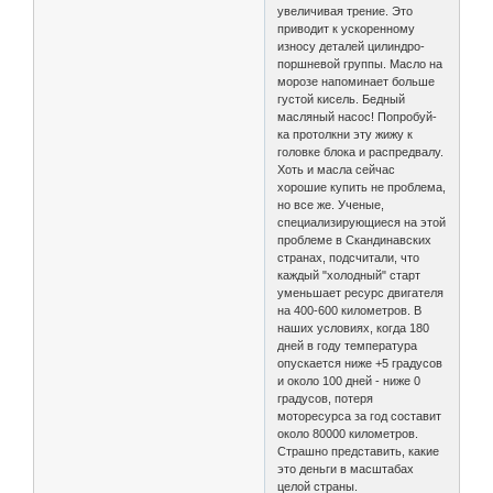
увеличивая трение. Это
приводит к ускоренному
износу деталей цилиндро-
поршневой группы. Масло на
морозе напоминает больше
густой кисель. Бедный
масляный насос! Попробуй-
ка протолкни эту жижу к
головке блока и распредвалу.
Хоть и масла сейчас
хорошие купить не проблема,
но все же. Ученые,
специализирующиеся на этой
проблеме в Скандинавских
странах, подсчитали, что
каждый "холодный" старт
уменьшает ресурс двигателя
на 400-600 километров. В
наших условиях, когда 180
дней в году температура
опускается ниже +5 градусов
и около 100 дней - ниже 0
градусов, потеря
моторесурса за год составит
около 80000 километров.
Страшно представить, какие
это деньги в масштабах
целой страны.