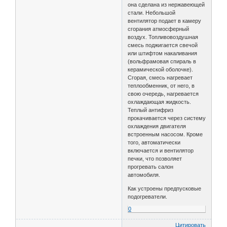
она сделана из нержавеющей
стали. Небольшой
вентилятор подает в камеру
сгорания атмосферный
воздух. Топливовоздушная
смесь поджигается свечой
или штифтом накаливания
(вольфрамовая спираль в
керамической оболочке).
Сгорая, смесь нагревает
теплообменник, от него, в
свою очередь, нагревается
охлаждающая жидкость.
Теплый антифриз
прокачивается через систему
охлаждения двигателя
встроенным насосом. Кроме
того, автоматически
включается и вентилятор
печки, что позволяет
прогревать салон
автомобиля.
Как устроены предпусковые
подогреватели.
0
Цитировать