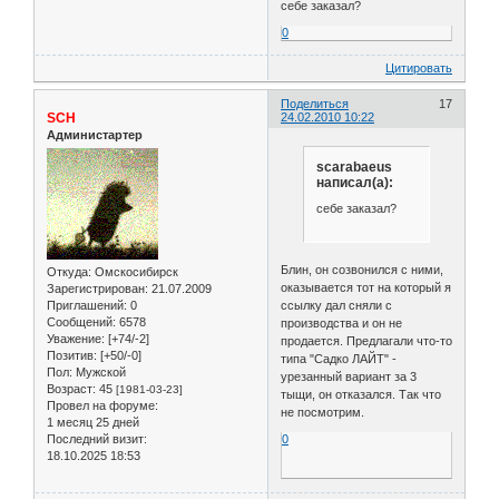
себе заказал?
0
Цитировать
Поделиться
17
SCH
24.02.2010 10:22
Администартер
scarabaeus
написал(а):
себе заказал?
Блин, он созвонился с ними,
Откуда:
Омскосибирск
оказывается тот на который я
Зарегистрирован
: 21.07.2009
ссылку дал сняли с
Приглашений:
0
Сообщений:
6578
производства и он не
Уважение:
[+74/-2]
продается. Предлагали что-то
Позитив:
[+50/-0]
типа "Садко ЛАЙТ" -
Пол:
Мужской
урезанный вариант за 3
Возраст:
45
[1981-03-23]
тыщи, он отказался. Так что
Провел на форуме:
не посмотрим.
1 месяц 25 дней
0
Последний визит:
18.10.2025 18:53