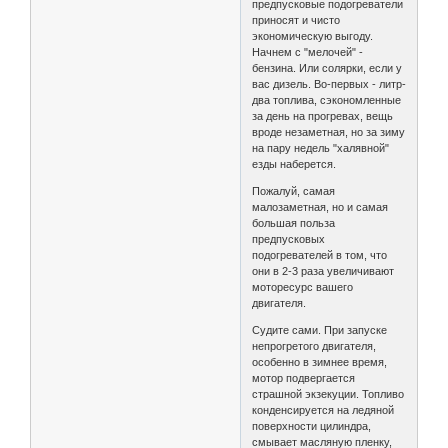
предпусковые подогреватели
приносят и чисто
экономическую выгоду.
Начнем с "мелочей" -
бензина. Или солярки, если у
вас дизель. Во-первых - литр-
два топлива, сэкономленные
за день на прогревах, вещь
вроде незаметная, но за зиму
на пару недель "халявной"
езды наберется.
Пожалуй, самая
малозаметная, но и самая
большая польза
предпусковых
подогревателей в том, что
они в 2-3 раза увеличивают
моторесурс вашего
двигателя.
Судите сами. При запуске
непрогретого двигателя,
особенно в зимнее время,
мотор подвергается
страшной экзекуции. Топливо
конденсируется на ледяной
поверхности цилиндра,
смывает масляную пленку,