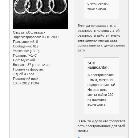
у этой сказки
тоже сказка.
Блин да не сказка это. а
реальность но цена у этой
Откуда:
г.Соликамск
реальности действительно
Зарегистрирован
: 03.10.2009
завышенная иногда даже
Приглашений:
0
сопоставимая с ценой самого
Сообщений:
617
авто.
Уважение:
[+9/-0]
Позитив:
[+0/-0]
Пол:
Мужской
SCH
Возраст:
37
[1988-12-30]
написал(а):
Провел на форуме:
7 дней 4 часа
А электрические
Последний визит:
- ммм, мечта! И
10.07.2012 13:04
недорогая мечта!
Но еще есть
мечта найти 220
на парковке
возле дома.
В том то и дело что требуется
сеть электропитания для этой
мечты.