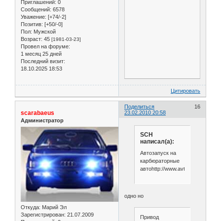
Приглашений:
0
Сообщений:
6578
Уважение:
[+74/-2]
Позитив:
[+50/-0]
Пол:
Мужской
Возраст:
45
[1981-03-23]
Провел на форуме:
1 месяц 25 дней
Последний визит:
18.10.2025 18:53
Цитировать
Поделиться
16
scarabaeus
23.02.2010 20:58
Администратор
SCH
написал(а):
Автозапуск на
карбюраторные
автоhttp://www.avtomgn.ru/sadko
одно но
Откуда:
Марий Эл
Зарегистрирован
: 21.07.2009
Привод