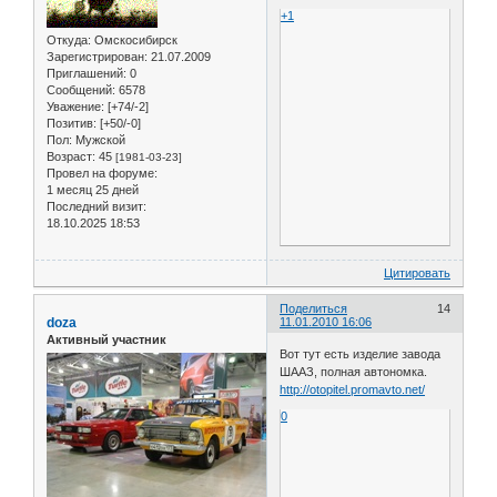
+1
Откуда:
Омскосибирск
Зарегистрирован
: 21.07.2009
Приглашений:
0
Сообщений:
6578
Уважение:
[+74/-2]
Позитив:
[+50/-0]
Пол:
Мужской
Возраст:
45
[1981-03-23]
Провел на форуме:
1 месяц 25 дней
Последний визит:
18.10.2025 18:53
Цитировать
Поделиться
14
doza
11.01.2010 16:06
Активный участник
Вот тут есть изделие завода
ШААЗ, полная автономка.
http://otopitel.promavto.net/
0