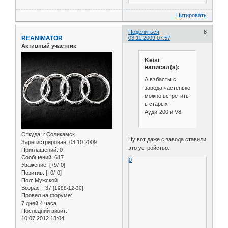
Цитировать
Поделиться
8
REANIMATOR
03.11.2009 07:57
Активный участник
Keisi
написал(а):
А вэбасты с
завода частенько
можно встретить
в старых
Ауди-200 и V8.
Откуда:
г.Соликамск
Ну вот даже с завода ставили
Зарегистрирован
: 03.10.2009
это устройство.
Приглашений:
0
Сообщений:
617
0
Уважение:
[+9/-0]
Позитив:
[+0/-0]
Пол:
Мужской
Возраст:
37
[1988-12-30]
Провел на форуме:
7 дней 4 часа
Последний визит:
10.07.2012 13:04