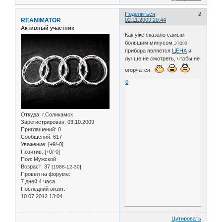
Поделиться
2
REANIMATOR
02.11.2009 20:44
Активный участник
Как уже сказано самым
большим минусом этого
прибора является
ЦЕНА
и
лучше не смотреть, чтобы не
огорчатся.
0
Откуда:
г.Соликамск
Зарегистрирован
: 03.10.2009
Приглашений:
0
Сообщений:
617
Уважение:
[+9/-0]
Позитив:
[+0/-0]
Пол:
Мужской
Возраст:
37
[1988-12-30]
Провел на форуме:
7 дней 4 часа
Последний визит:
10.07.2012 13:04
Цитировать