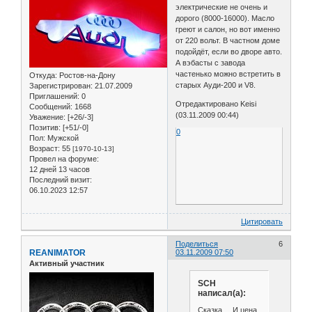
электрические не очень и
дорого (8000-16000). Масло
греют и салон, но вот именно
от 220 вольт. В частном доме
подойдёт, если во дворе авто.
А вэбасты с завода
частенько можно встретить в
Откуда:
Ростов-на-Дону
старых Ауди-200 и V8.
Зарегистрирован
: 21.07.2009
Приглашений:
0
Отредактировано Keisi
Сообщений:
1668
(03.11.2009 00:44)
Уважение:
[+26/-3]
Позитив:
[+51/-0]
0
Пол:
Мужской
Возраст:
55
[1970-10-13]
Провел на форуме:
12 дней 13 часов
Последний визит:
06.10.2023 12:57
Цитировать
Поделиться
6
REANIMATOR
03.11.2009 07:50
Активный участник
SCH
написал(а):
Сказка.... И цена