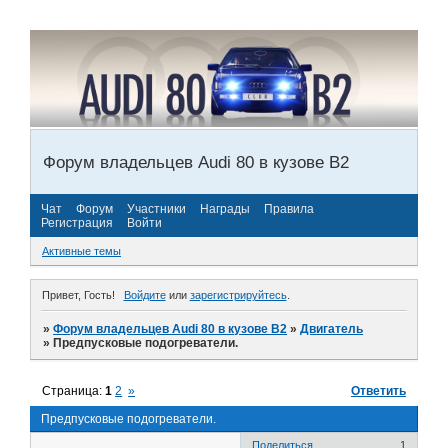
Форум владельцев Audi 80 в кузове В2
Чат
Форум
Участники
Награды
Правила
Регистрация
Войти
Активные темы
Привет, Гость!
Войдите
или
зарегистрируйтесь
.
»
Форум владельцев Audi 80 в кузове В2
»
Двигатель
»
Предпусковые подогреватели.
Страница:
1
2
»
Ответить
Предпусковые подогреватели.
Поделиться
1