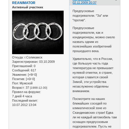
REANIMATOR
02.11.2009 20:37
Активный участник
Предпусковые
подогреватели. "За" или
"против".
Предпусковые
подогреватели, как и
кондиционеры, можно смело
назвать одним из
полезнейших изобретений
прошедшего века.
Откуда:
г.Соликамск
Удивительно, что в России,
Зарегистрирован
: 03.10.2009
где большую часть года
Приглашений:
0
температура не превышает
Сообщений:
617
нулевой отметки, в стране,
Уважение:
[+9/-0]
которая славится своей
Позитив:
[+0/-0]
Зимой, эти устройства
Пол:
Мужской
незаслуженно обделены
Возраст:
37
[1988-12-30]
вниманием.
Провел на форуме:
7 дней 4 часа
Посмотрите на наших
Последний визит:
ближайших соседей по
10.07.2012 13:04
климатической зоне из
Скандинавских стран! Едва
ли не каждый автомобиль там
оснащен предпусковым
подогревателем. Пусть не