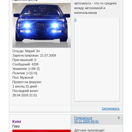
автозапуск - что-то среднее
между автономкой и
кипятильником
0
Откуда:
Марий Эл
Зарегистрирован
: 21.07.2009
Приглашений:
0
Сообщений:
4206
Уважение:
[+39/-2]
Позитив:
[+11/-0]
Пол:
Мужской
Провел на форуме:
1 месяц 15 дней
Последний визит:
28.04.2026 21:01
Цитировать
Поделиться
5
Keisi
03.11.2009 00:41
Гуру
Датчане производят