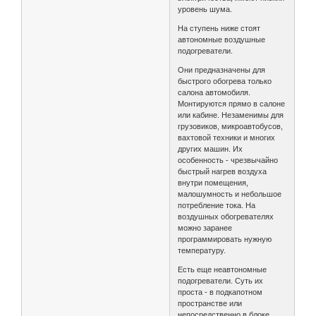
уровень шума.
На ступень ниже стоят
автономные воздушные
подогреватели.
Они предназначены для
быстрого обогрева только
салона автомобиля.
Монтируются прямо в салоне
или кабине. Незаменимы для
грузовиков, микроавтобусов,
вахтовой техники и многих
других машин. Их
особенность - чрезвычайно
быстрый нагрев воздуха
внутри помещения,
малошумность и небольшое
потребление тока. На
воздушных обогревателях
можно заранее
программировать нужную
температуру.
Есть еще неавтономные
подогреватели. Суть их
проста - в подкапотном
пространстве или
непосредственно в блоке