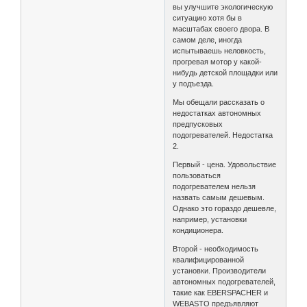
вы улучшите экологическую
ситуацию хотя бы в
масштабах своего двора. В
самом деле, иногда
испытываешь неловкость,
прогревая мотор у какой-
нибудь детской площадки или
у подъезда.
Мы обещали рассказать о
недостатках автономных
предпусковых
подогревателей. Недостатка
2.
Первый - цена. Удовольствие
пользоваться
подогревателем нельзя
назвать самым дешевым.
Однако это гораздо дешевле,
например, установки
кондиционера.
Второй - необходимость
квалифицированной
установки. Производители
автономных подогревателей,
такие как EBERSPACHER и
WEBASTO предъявляют