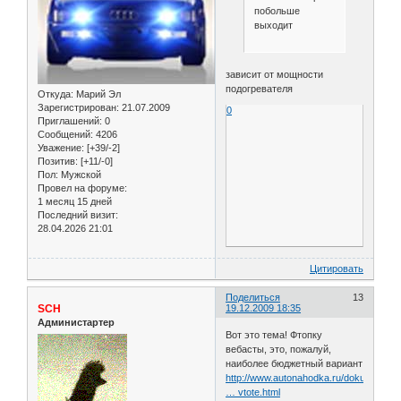
побольше
выходит
зависит от мощности
подогревателя
Откуда:
Марий Эл
Зарегистрирован
: 21.07.2009
0
Приглашений:
0
Сообщений:
4206
Уважение:
[+39/-2]
Позитив:
[+11/-0]
Пол:
Мужской
Провел на форуме:
1 месяц 15 дней
Последний визит:
28.04.2026 21:01
Цитировать
Поделиться
13
SCH
19.12.2009 18:35
Администартер
Вот это тема! Фтопку
вебасты, это, пожалуй,
наиболее бюджетный вариант
http://www.autonahodka.ru/dokumentats
… vtote.html