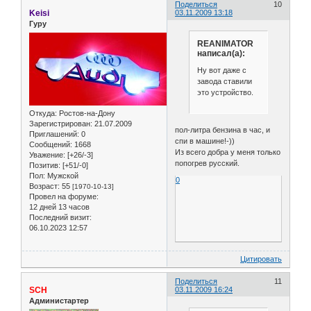
Поделиться
10
Keisi
03.11.2009 13:18
Гуру
REANIMATOR
написал(а):
Ну вот даже с
завода ставили
это устройство.
Откуда:
Ростов-на-Дону
Зарегистрирован
: 21.07.2009
пол-литра бензина в час, и
Приглашений:
0
спи в машине!-))
Сообщений:
1668
Из всего добра у меня только
Уважение:
[+26/-3]
попогрев русский.
Позитив:
[+51/-0]
Пол:
Мужской
0
Возраст:
55
[1970-10-13]
Провел на форуме:
12 дней 13 часов
Последний визит:
06.10.2023 12:57
Цитировать
Поделиться
11
SCH
03.11.2009 16:24
Администартер