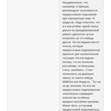
Неудивительно, что,
например, в Швеции,
рекомендуют пользоваться
предпусковым подогревом
при температуре ниже +5
градусов. Надо отметить, что
и в масштабах одной семьи
деньги на преждевременный
ремонт двигателя лучше
потратить на что-нибудь
другое. На последнем месте -
польза, которую
предпусковые подогреватели
приносят для экологической
ситуации. На последнем -
потому, что на экологию
россиянам, по большому
счету, наплевать. Стоит
посмотреть на дымовую
завесу от какого-нибудь
КАМАЗа или Икаруса... Тут уж
не до экологии. Но все же
предпусковые подогреватели
значительно сокращают
количество особенно
вредных выхлопов прогрева.
Может быть, установив
предпусковой подогреватель,