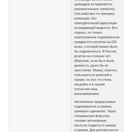
цилиндров встраиваются
нагревательные элементы.
Они работают по принципу
конвекции, без
принудительной циркуляции
охлаждающей жидкости. Все
хорошо, но только
неавтономные подогреватели
нуждаются в розетке на 220
вольт, к которой можно было
бы подключиться. В России
розеток на стоянках нет.
(Впрочем, если бы и были,
думается, долго бы не
простояли). Можно, конечно,
пользоваться розеткой в
гараже, но все это очень
неудобно и в нашем
отечестве пока
малоприменимо.
Автономные предпусковые
подогреватели устроены
примерно одинаково. Через
специальную форсунку
топливо автономным
насосом подается в камеру
сгорания. Для долговечности