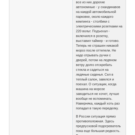
все из них дорогие
автономные - у скандинавов
на каждой автомобильной
парковке, около каждого
кемпинга - столбики с
электрическими розетками на
220 вольт. Подъехал -
включился в розетку,
выставил таймер - и готово.
Теперь не страшен никакой
мороз после оттепели. Не
надо отрывать ручки с
дверей, потом на ледяном
ветру долго отскребать
стекла и садиться на
ледяные сиденья. Сел в
теплый салон, завелся и
поехал. О ситуации, когда
машина на морозе
заводиться не хочет, лучше
вообще не вспоминать.
Наверняка, каждый хоть раз
попадал в такую переделку.
В России ситуация прямо
противоположная. Здесь
предпусковой подогреватель
пока еще большая редкость.