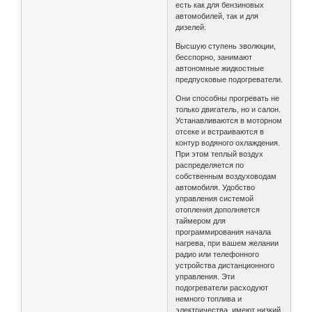
есть как для бензиновых
автомобилей, так и для
дизелей.
Высшую ступень эволюции,
бесспорно, занимают
автономные жидкостные
предпусковые подогреватели.
Они способны прогревать не
только двигатель, но и салон.
Устанавливаются в моторном
отсеке и встраиваются в
контур водяного охлаждения.
При этом теплый воздух
распределяется по
собственным воздуховодам
автомобиля. Удобство
управления системой
отопления дополняется
таймером для
программирования начала
нагрева, при вашем желании
радио или телефонного
устройства дистанционного
управления. Эти
подогреватели расходуют
немного топлива и
электричества, имеют низкий