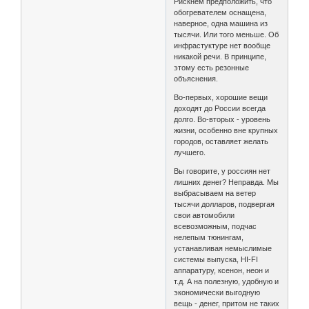
Рискнем предположить, что
обогревателем оснащена,
наверное, одна машина из
тысячи. Или того меньше. Об
инфрастуктуре нет вообще
никакой речи. В принципе,
этому есть резонные
объяснения.
Во-первых, хорошие вещи
доходят до России всегда
долго. Во-вторых - уровень
жизни, особенно вне крупных
городов, оставляет желать
лучшего.
Вы говорите, у россиян нет
лишних денег? Неправда. Мы
выбрасываем на ветер
тысячи долларов, подвергая
свои автомобили
всевозможным, подчас
нелепым тюнингам,
устанавливая немыслимые
системы выпуска, HI-FI
аппаратуру, ксенон, неон и
т.д. А на полезную, удобную и
экономически выгодную
вещь - денег, притом не таких