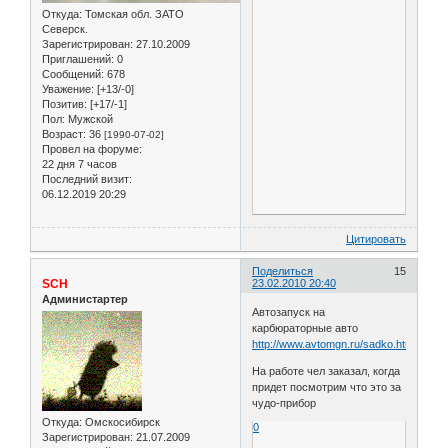
Откуда:
Томская обл. ЗАТО
Северск.
Зарегистрирован
: 27.10.2009
Приглашений:
0
Сообщений:
678
Уважение:
[+13/-0]
Позитив:
[+17/-1]
Пол:
Мужской
Возраст:
36
[1990-07-02]
Провел на форуме:
22 дня 7 часов
Последний визит:
06.12.2019 20:29
Цитировать
Поделиться
15
SCH
23.02.2010 20:40
Администартер
Автозапуск на
карбюраторные авто
http://www.avtomgn.ru/sadko.html
На работе чел заказал, когда
придет посмотрим что это за
чудо-прибор
Откуда:
Омскосибирск
0
Зарегистрирован
: 21.07.2009