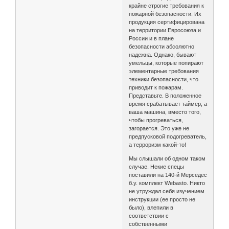
крайне строгие требования к
пожарной безопасности. Их
продукция сертифицирована
на территории Евросоюза и
России и в плане
безопасности абсолютно
надежна. Однако, бывают
умельцы, которые попирают
элементарные требования
техники безопасности, что
приводит к пожарам.
Представьте. В положенное
время срабатывает таймер, а
ваша машина, вместо того,
чтобы прогреваться,
загорается. Это уже не
предпусковой подогреватель,
а терроризм какой-то!
Мы слышали об одном таком
случае. Некие спецы
поставили на 140-й Мерседес
б.у. комплект Webasto. Никто
не утруждал себя изучением
инструкции (ее просто не
было), влепили в
соответствии с
собственными