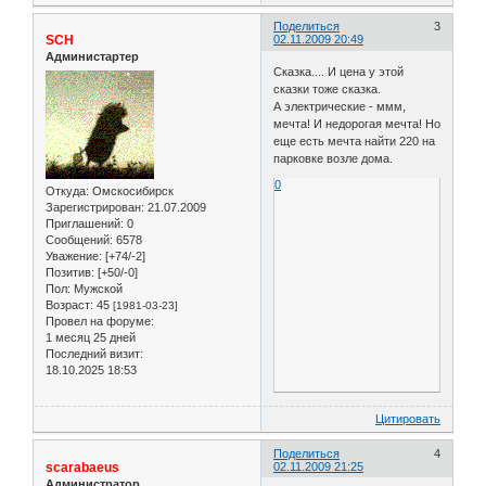
Поделиться
3
SCH
02.11.2009 20:49
Администартер
Сказка.... И цена у этой
сказки тоже сказка.
А электрические - ммм,
мечта! И недорогая мечта! Но
еще есть мечта найти 220 на
парковке возле дома.
0
Откуда:
Омскосибирск
Зарегистрирован
: 21.07.2009
Приглашений:
0
Сообщений:
6578
Уважение:
[+74/-2]
Позитив:
[+50/-0]
Пол:
Мужской
Возраст:
45
[1981-03-23]
Провел на форуме:
1 месяц 25 дней
Последний визит:
18.10.2025 18:53
Цитировать
Поделиться
4
scarabaeus
02.11.2009 21:25
Администратор