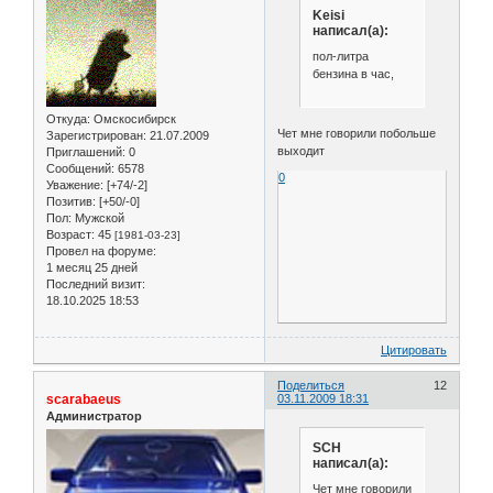
Keisi
написал(а):
пол-литра
бензина в час,
Откуда:
Омскосибирск
Чет мне говорили побольше
Зарегистрирован
: 21.07.2009
выходит
Приглашений:
0
Сообщений:
6578
0
Уважение:
[+74/-2]
Позитив:
[+50/-0]
Пол:
Мужской
Возраст:
45
[1981-03-23]
Провел на форуме:
1 месяц 25 дней
Последний визит:
18.10.2025 18:53
Цитировать
Поделиться
12
scarabaeus
03.11.2009 18:31
Администратор
SCH
написал(а):
Чет мне говорили