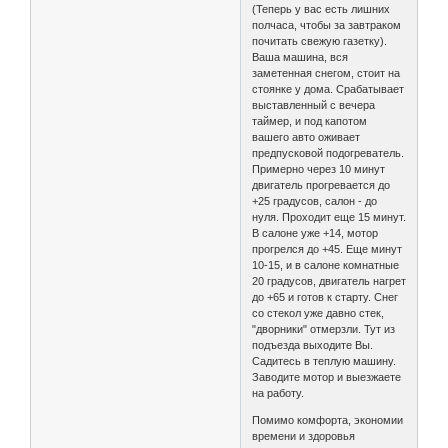
(Теперь у вас есть лишних
полчаса, чтобы за завтраком
почитать свежую газетку).
Ваша машина, вся
заметенная снегом, стоит на
стоянке у дома. Срабатывает
выставленный с вечера
таймер, и под капотом
вашего авто оживает
предпусковой подогреватель.
Примерно через 10 минут
двигатель прогревается до
+25 градусов, салон - до
нуля. Проходит еще 15 минут.
В салоне уже +14, мотор
прогрелся до +45. Еще минут
10-15, и в салоне комнатные
20 градусов, двигатель нагрет
до +65 и готов к старту. Снег
со стекол уже давно стек,
"дворники" отмерзли. Тут из
подъезда выходите Вы.
Садитесь в теплую машину.
Заводите мотор и выезжаете
на работу.
Помимо комфорта, экономии
времени и здоровья