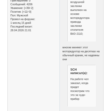
Приглашений:
0
воздушной
Сообщений:
4206
заслонки
Уважение:
[+39/-2]
выполнен на
Позитив:
[+11/-0]
основе
Пол:
Мужской
моторедуктора
Провел на форуме:
привода
1 месяц 15 дней
заслонки
Последний визит:
отопителя
28.04.2026 21:01
ВАЗ-2110;
многие меняют этот
моторедуктор на десятках на
обычный краник, не надежны
они
SCH
написал(а):
На работе чел
заказал, когда
придет
посмотрим что
это за чудо-
прибор