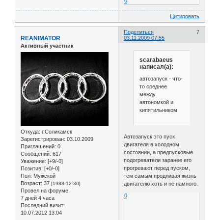
0
Цитировать
Поделиться
7
REANIMATOR
03.11.2009 07:55
Активный участник
scarabaeus
написал(а):
автозапуск - что-
то среднее
между
автономкой и
кипятильником
Откуда:
г.Соликамск
Автозапуск это пуск
Зарегистрирован
: 03.10.2009
двигателя в холодном
Приглашений:
0
состоянии, а предпусковые
Сообщений:
617
подогреватели заранее его
Уважение:
[+9/-0]
прогревают перед пуском,
Позитив:
[+0/-0]
Пол:
Мужской
тем самым продливая жизнь
Возраст:
37
[1988-12-30]
двигателю хоть и не намного.
Провел на форуме:
0
7 дней 4 часа
Последний визит:
10.07.2012 13:04