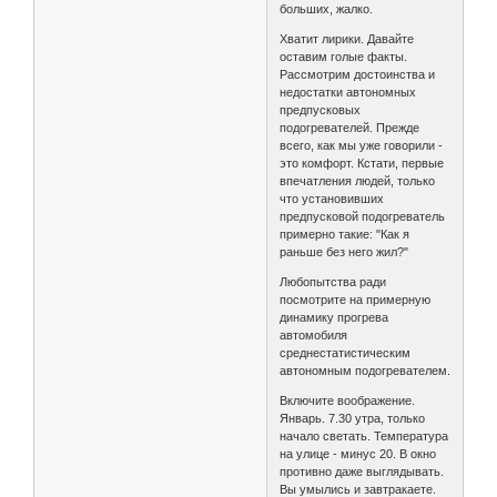
больших, жалко.
Хватит лирики. Давайте
оставим голые факты.
Рассмотрим достоинства и
недостатки автономных
предпусковых
подогревателей. Прежде
всего, как мы уже говорили -
это комфорт. Кстати, первые
впечатления людей, только
что установивших
предпусковой подогреватель
примерно такие: "Как я
раньше без него жил?"
Любопытства ради
посмотрите на примерную
динамику прогрева
автомобиля
среднестатистическим
автономным подогревателем.
Включите воображение.
Январь. 7.30 утра, только
начало светать. Температура
на улице - минус 20. В окно
противно даже выглядывать.
Вы умылись и завтракаете.