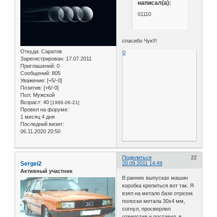
написал(а):
01110
спасибо Чук!!!
Откуда:
Саратов
0
Зарегистрирован
: 17.07.2011
Приглашений:
0
Сообщений:
805
Уважение:
[+5/-0]
Позитив:
[+6/-0]
Пол:
Мужской
Возраст:
40
[1986-06-21]
Провел на форуме:
1 месяц 4 дня
Последний визит:
06.11.2020 20:50
Поделиться
22
Sergei2
20.09.2011 14:49
Активный участник
В ранних выпусках машин
коробка крепиться вот так. Я
взял на метало базе отрезок
полоски метала 30х4 мм,
согнул, просверлил
отверстия и поставил. в