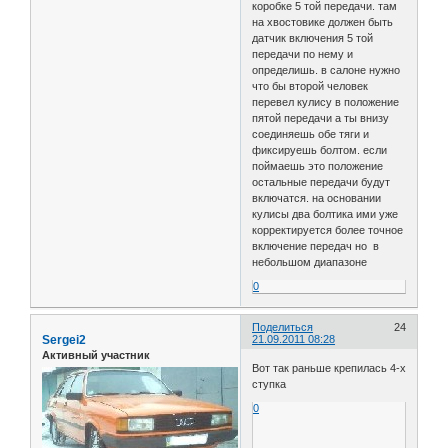
коробке 5 той передачи. там
на хвостовике должен быть
датчик включения 5 той
передачи по нему и
определишь. в салоне нужно
что бы второй человек
перевел кулису в положение
пятой передачи а ты внизу
соединяешь обе тяги и
фиксируешь болтом. если
поймаешь это положение
остальные передачи будут
включатся. на основании
кулисы два болтика ими уже
корректируется более точное
включение передач но в
небольшом диапазоне
0
Поделиться
24
Sergei2
21.09.2011 08:28
Активный участник
Вот так раньше крепилась 4-х
ступка
0