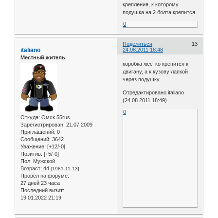
крепления, к которому
подушка на 2 болта крепится.
0
Поделиться
13
italiano
24.08.2011 18:48
Местный житель
коробка жёстко крепится к
двигану, а к кузову лапкой
через подушку
Отредактировано italiano
(24.08.2011 18:49)
0
Откуда:
Омск 55rus
Зарегистрирован
: 21.07.2009
Приглашений:
0
Сообщений:
3642
Уважение:
[+12/-0]
Позитив:
[+5/-0]
Пол:
Мужской
Возраст:
44
[1981-11-13]
Провел на форуме:
27 дней 23 часа
Последний визит:
19.01.2022 21:19