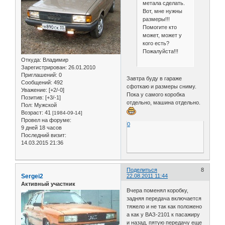
метала сделать.
Вот, мне нужны
размеры!!!
Помогите кто
может, может у
кого есть?
Пожалуйста!!!
Откуда:
Владимир
Зарегистрирован
: 26.01.2010
Приглашений:
0
Завтра буду в гараже
Сообщений:
492
сфоткаю и размеры сниму.
Уважение:
[+2/-0]
Пока у самого коробка
Позитив:
[+3/-1]
отдельно, машина отдельно.
Пол:
Мужской
Возраст:
41
[1984-09-14]
Провел на форуме:
0
9 дней 18 часов
Последний визит:
14.03.2015 21:36
Поделиться
8
Sergei2
22.08.2011 11:44
Активный участник
Вчера поменял коробку,
задняя передача включается
тяжело и не так как положено
а как у ВАЗ-2101 к пасажиру
и назад, пятую передачу еще