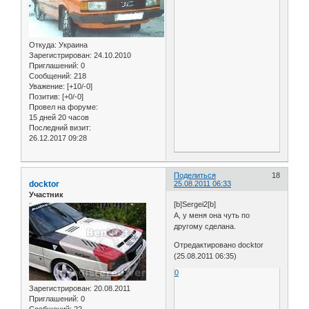
Откуда:
Украина
Зарегистрирован
: 24.10.2010
Приглашений:
0
Сообщений:
218
Уважение:
[+10/-0]
Позитив:
[+0/-0]
Провел на форуме:
15 дней 20 часов
Последний визит:
26.12.2017 09:28
Поделиться
18
docktor
25.08.2011 06:33
Участник
[b]Sergei2[b]
А, у меня она чуть по
другому сделана.
Отредактировано docktor
(25.08.2011 06:35)
0
Зарегистрирован
: 20.08.2011
Приглашений:
0