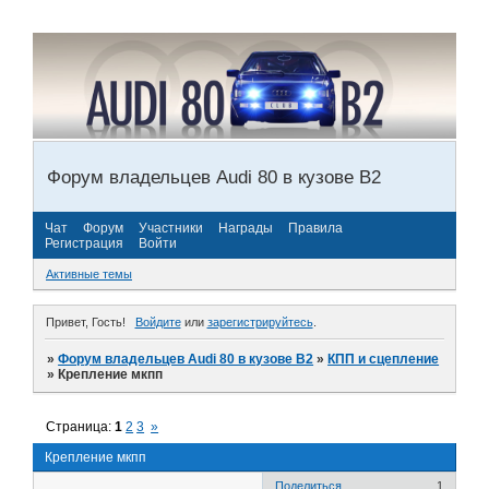
Форум владельцев Audi 80 в кузове В2
Чат
Форум
Участники
Награды
Правила
Регистрация
Войти
Активные темы
Привет, Гость!
Войдите
или
зарегистрируйтесь
.
»
Форум владельцев Audi 80 в кузове В2
»
КПП и сцепление
»
Крепление мкпп
Страница:
1
2
3
»
Крепление мкпп
Поделиться
1