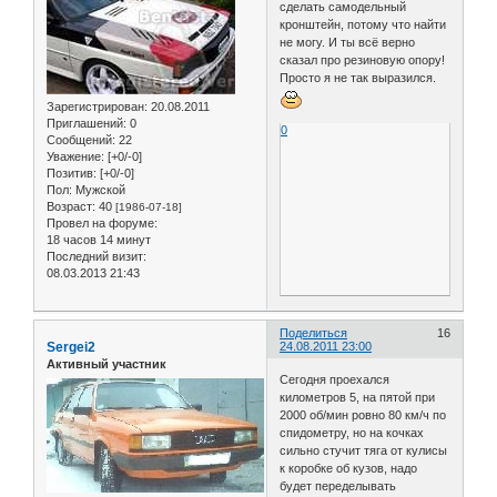
сделать самодельный
кронштейн, потому что найти
не могу. И ты всё верно
сказал про резиновую опору!
Просто я не так выразился.
Зарегистрирован
: 20.08.2011
Приглашений:
0
0
Сообщений:
22
Уважение:
[+0/-0]
Позитив:
[+0/-0]
Пол:
Мужской
Возраст:
40
[1986-07-18]
Провел на форуме:
18 часов 14 минут
Последний визит:
08.03.2013 21:43
Поделиться
16
Sergei2
24.08.2011 23:00
Активный участник
Сегодня проехался
километров 5, на пятой при
2000 об/мин ровно 80 км/ч по
спидометру, но на кочках
сильно стучит тяга от кулисы
к коробке об кузов, надо
будет переделывать