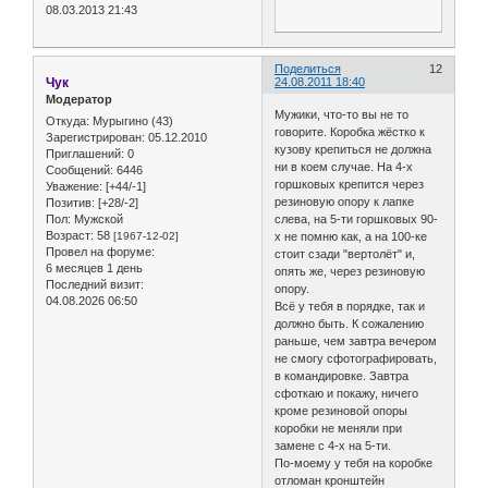
08.03.2013 21:43
Поделиться
12
Чук
24.08.2011 18:40
Модератор
Мужики, что-то вы не то
Откуда:
Мурыгино (43)
говорите. Коробка жёстко к
Зарегистрирован
: 05.12.2010
кузову крепиться не должна
Приглашений:
0
ни в коем случае. На 4-х
Сообщений:
6446
горшковых крепится через
Уважение:
[+44/-1]
резиновую опору к лапке
Позитив:
[+28/-2]
Пол:
Мужской
слева, на 5-ти горшковых 90-
Возраст:
58
[1967-12-02]
х не помню как, а на 100-ке
Провел на форуме:
стоит сзади "вертолёт" и,
6 месяцев 1 день
опять же, через резиновую
Последний визит:
опору.
04.08.2026 06:50
Всё у тебя в порядке, так и
должно быть. К сожалению
раньше, чем завтра вечером
не смогу сфотографировать,
в командировке. Завтра
сфоткаю и покажу, ничего
кроме резиновой опоры
коробки не меняли при
замене с 4-х на 5-ти.
По-моему у тебя на коробке
отломан кронштейн