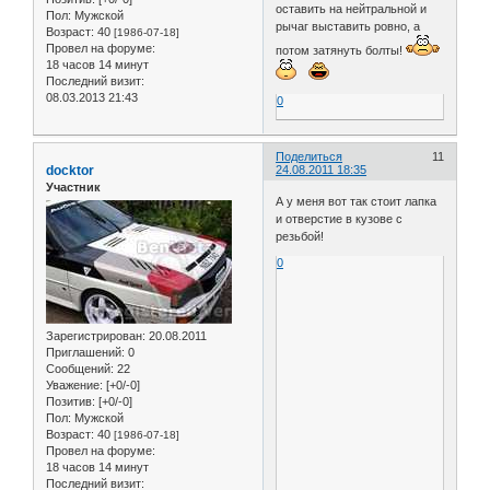
оставить на нейтральной и
Пол:
Мужской
рычаг выставить ровно, а
Возраст:
40
[1986-07-18]
Провел на форуме:
потом затянуть болты!
18 часов 14 минут
Последний визит:
08.03.2013 21:43
0
Поделиться
11
docktor
24.08.2011 18:35
Участник
А у меня вот так стоит лапка
и отверстие в кузове с
резьбой!
0
Зарегистрирован
: 20.08.2011
Приглашений:
0
Сообщений:
22
Уважение:
[+0/-0]
Позитив:
[+0/-0]
Пол:
Мужской
Возраст:
40
[1986-07-18]
Провел на форуме:
18 часов 14 минут
Последний визит: