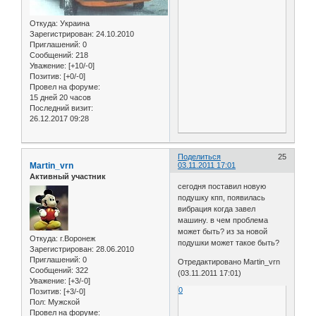
Откуда:
Украина
Зарегистрирован
: 24.10.2010
Приглашений:
0
Сообщений:
218
Уважение:
[+10/-0]
Позитив:
[+0/-0]
Провел на форуме:
15 дней 20 часов
Последний визит:
26.12.2017 09:28
Поделиться
25
Martin_vrn
03.11.2011 17:01
Активный участник
сегодня поставил новую
подушку кпп, появилась
вибрация когда завел
машину. в чем проблема
может быть? из за новой
Откуда:
г.Воронеж
подушки может такое быть?
Зарегистрирован
: 28.06.2010
Приглашений:
0
Отредактировано Martin_vrn
Сообщений:
322
(03.11.2011 17:01)
Уважение:
[+3/-0]
0
Позитив:
[+3/-0]
Пол:
Мужской
Провел на форуме: