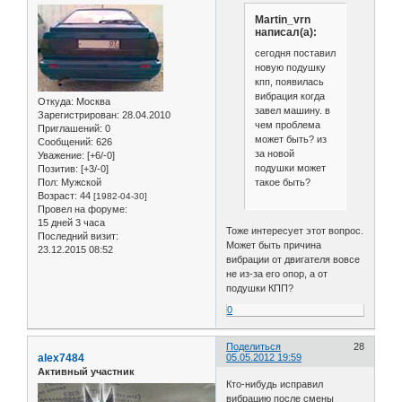
Martin_vrn
написал(а):
сегодня поставил
новую подушку
кпп, появилась
вибрация когда
Откуда:
Москва
завел машину. в
Зарегистрирован
: 28.04.2010
чем проблема
Приглашений:
0
может быть? из
Сообщений:
626
за новой
Уважение:
[+6/-0]
подушки может
Позитив:
[+3/-0]
такое быть?
Пол:
Мужской
Возраст:
44
[1982-04-30]
Провел на форуме:
15 дней 3 часа
Тоже интересует этот вопрос.
Последний визит:
Может быть причина
23.12.2015 08:52
вибрации от двигателя вовсе
не из-за его опор, а от
подушки КПП?
0
Поделиться
28
alex7484
05.05.2012 19:59
Активный участник
Кто-нибудь исправил
вибрацию после смены