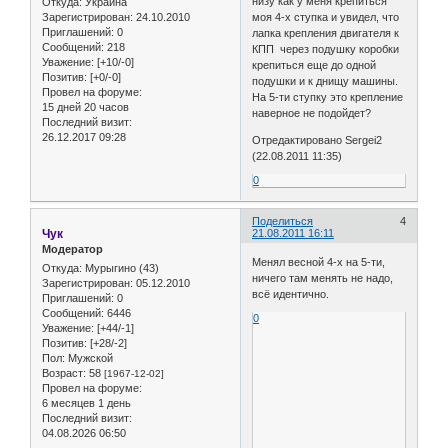
низу как у меня крепиться
Откуда:
Украина
Зарегистрирован
: 24.10.2010
моя 4-х ступка и увидел, что
Приглашений:
0
лапка крепления двигателя к
Сообщений:
218
КПП через подушку коробки
Уважение:
[+10/-0]
крепиться еще до одной
Позитив:
[+0/-0]
подушки и к днищу машины.
Провел на форуме:
На 5-ти ступку это крепление
15 дней 20 часов
наверное не подойдет?
Последний визит:
26.12.2017 09:28
Отредактировано Sergei2
(22.08.2011 11:35)
0
Поделиться
4
Чук
21.08.2011 16:11
Модератор
Менял весной 4-х на 5-ти,
Откуда:
Мурыгино (43)
ничего там менять не надо,
Зарегистрирован
: 05.12.2010
всё идентично.
Приглашений:
0
Сообщений:
6446
0
Уважение:
[+44/-1]
Позитив:
[+28/-2]
Пол:
Мужской
Возраст:
58
[1967-12-02]
Провел на форуме:
6 месяцев 1 день
Последний визит:
04.08.2026 06:50