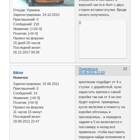
верхней части в болт с двух
сторон вставил втулки. Вроде
Откуда:
Украина
Зарегистрирован
: 24.10.2010
ничего получилось.
Приглашений:
0
0
Сообщений:
218
Уважение:
[+10/-0]
Позитив:
[+0/-0]
Провел на форуме:
15 дней 20 часов
Последний визит:
26.12.2017 09:28
Поделиться
23
8iktor
20.09.2011 21:53
Новичок
крепление подойдет от 4-х
Зарегистрирован
: 15.06.2011
ступки с доработкой. нуно
Приглашений:
0
нарастить крепеж к самой
Сообщений:
14
коробке так как от 4 ки оно
Уважение:
[+0/-0]
будет короче. приваришь
Позитив:
[+0/-0]
кусок железяки и поместу на
Провел на форуме:
11 часов 15 минут
коробке обточишь и
Последний визит:
просверлишь . а передача
18.08.2012 22:47
задняя в 5 ке включается к
пассажиру и назад все
правильно. чтобы выставить
передачи найди положение в