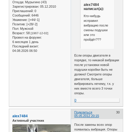
Откуда:
Мурыгино (43)
alex7484
Зарегистрирован
: 05.12.2010
написал(а):
Приглашений:
0
Сообщений:
6446
Кто-нибудь
Уважение:
[+44/-1]
исправил
Позитив:
[+28/-2]
вибрацию после
Пол:
Мужской
смены подушки
Возраст:
58
[1967-12-02]
или это
Провел на форуме:
пройдёт???
6 месяцев 1 день
Последний визит:
04.08.2026 06:50
Если опоры двигателя в
порядке, то никакой вибрации
после установки новой
подушки коробки быть не
должно! Смотрите опоры
двигателя, больше
вибрировать нечему, т.к. у
них вместе всего 3 точки
опоры.
0
Поделиться
30
alex7484
05.05.2012 20:15
Активный участник
После замены всех опор
появилась вибрация. Опоры