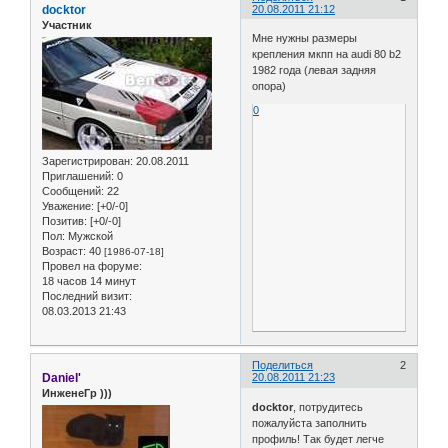
docktor
20.08.2011 21:12
Участник
Мне нужны размеры
крепления мкпп на audi 80 b2
1982 года (левая задняя
опора)
0
Зарегистрирован
: 20.08.2011
Приглашений:
0
Сообщений:
22
Уважение:
[+0/-0]
Позитив:
[+0/-0]
Пол:
Мужской
Возраст:
40
[1986-07-18]
Провел на форуме:
18 часов 14 минут
Последний визит:
08.03.2013 21:43
Поделиться
2
Daniel'
20.08.2011 21:23
ИнженеГр )))
docktor
, потрудитесь
пожалуйста заполнить
профиль! Так будет легче