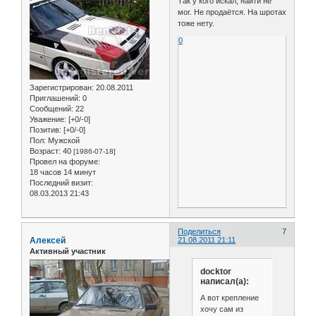
Так у кого искал, найти не
мог. Не продаётся. На шротах
тоже нету.
0
Зарегистрирован
: 20.08.2011
Приглашений:
0
Сообщений:
22
Уважение:
[+0/-0]
Позитив:
[+0/-0]
Пол:
Мужской
Возраст:
40
[1986-07-18]
Провел на форуме:
18 часов 14 минут
Последний визит:
08.03.2013 21:43
Поделиться
7
Алексей
21.08.2011 21:11
Активный участник
docktor
написал(а):
А вот крепление
хочу сам из