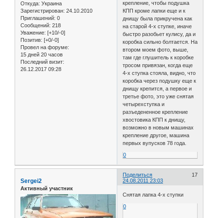
крепление, чтобы подушка
Откуда:
Украина
Зарегистрирован
: 24.10.2010
КПП кроме лапки еще и к
Приглашений:
0
днищу была прикручена как
Сообщений:
218
на старой 4-х ступке, иначе
Уважение:
[+10/-0]
быстро разобьет кулису, да и
Позитив:
[+0/-0]
коробка сильно болтается. На
Провел на форуме:
втором моем фото, выше,
15 дней 20 часов
там где глушитель к коробке
Последний визит:
тросом привязан, когда еще
26.12.2017 09:28
4-х ступка стояла, видно, что
коробка через подушку еще к
днищу крепится, а первое и
третье фото, это уже снятая
четырехступка и
разъедененное крепление
хвостовика КПП к днищу,
возможно в новым машинах
крепление другое, машина
первых вупусков 78 года.
0
Поделиться
17
Sergei2
24.08.2011 23:03
Активный участник
Снятая лапка 4-х ступки
0