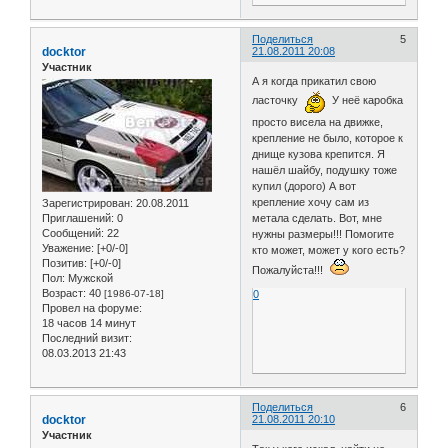
Поделиться
5
docktor
21.08.2011 20:08
Участник
А я когда прикатил свою
ласточку
У неё каробка
просто висела на движке,
крепление не было, которое к
днище кузова крепится. Я
нашёл шайбу, подушку тоже
купил (дорого) А вот
крепление хочу сам из
Зарегистрирован
: 20.08.2011
метала сделать. Вот, мне
Приглашений:
0
Сообщений:
22
нужны размеры!!! Помогите
Уважение:
[+0/-0]
кто может, может у кого есть?
Позитив:
[+0/-0]
Пожалуйста!!!
Пол:
Мужской
Возраст:
40
0
[1986-07-18]
Провел на форуме:
18 часов 14 минут
Последний визит:
08.03.2013 21:43
Поделиться
6
docktor
21.08.2011 20:10
Участник