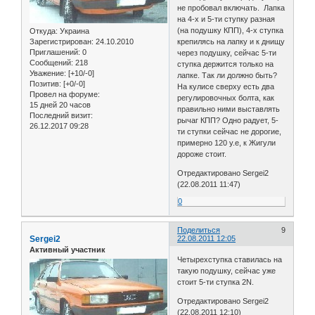
не пробовал включать. Лапка
на 4-х и 5-ти ступку разная
(на подушку КПП), 4-х ступка
Откуда:
Украина
Зарегистрирован
: 24.10.2010
крепилясь на лапку и к днищу
Приглашений:
0
через подушку, сейчас 5-ти
Сообщений:
218
ступка держится только на
Уважение:
[+10/-0]
лапке. Так ли должно быть?
Позитив:
[+0/-0]
На кулисе сверху есть два
Провел на форуме:
регулировочных болта, как
15 дней 20 часов
правильно ними выставлять
Последний визит:
рычаг КПП? Одно радует, 5-
26.12.2017 09:28
ти ступки сейчас не дорогие,
примерно 120 у.е, к Жигули
дороже стоит.
Отредактировано Sergei2
(22.08.2011 11:47)
0
Поделиться
9
Sergei2
22.08.2011 12:05
Активный участник
Четырехступка ставилась на
такую подушку, сейчас уже
стоит 5-ти ступка 2N.
Отредактировано Sergei2
(22.08.2011 12:10)