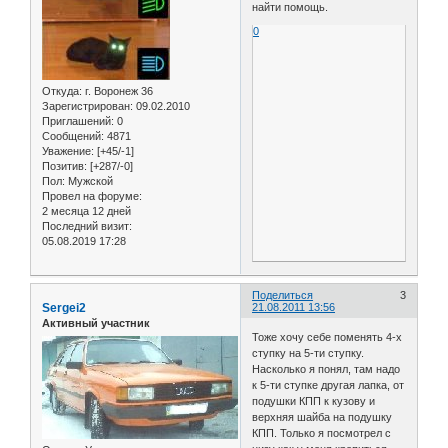
найти помощь.
0
Откуда:
г. Воронеж 36
Зарегистрирован
: 09.02.2010
Приглашений:
0
Сообщений:
4871
Уважение:
[+45/-1]
Позитив:
[+287/-0]
Пол:
Мужской
Провел на форуме:
2 месяца 12 дней
Последний визит:
05.08.2019 17:28
Поделиться
3
Sergei2
21.08.2011 13:56
Активный участник
Тоже хочу себе поменять 4-х
ступку на 5-ти ступку.
Насколько я понял, там надо
к 5-ти ступке другая лапка, от
подушки КПП к кузову и
верхняя шайба на подушку
КПП. Только я посмотрел с