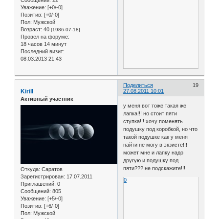
Сообщений:
22
Уважение:
[+0/-0]
Позитив:
[+0/-0]
Пол:
Мужской
Возраст:
40
[1986-07-18]
Провел на форуме:
18 часов 14 минут
Последний визит:
08.03.2013 21:43
Поделиться
19
Kirill
27.08.2011 10:01
Активный участник
у меня вот тоже такая же
лапка!!! но стоит пяти
ступка!!! хочу поменять
подушку под коробкой, но что
такой подушке как у меня
найти не могу в экзисте!!!
может мне и лапку надо
другую и подушку под
пяти??? не подскажите!!!
Откуда:
Саратов
Зарегистрирован
: 17.07.2011
0
Приглашений:
0
Сообщений:
805
Уважение:
[+5/-0]
Позитив:
[+6/-0]
Пол:
Мужской