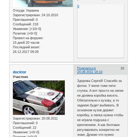
0
Откуда:
Украина
Зарегистрирован
: 24.10.2010
Приглашений:
0
Сообщений:
218
Уважение:
[+10/-0]
Позитив:
[+0/-0]
Провел на форуме:
15 дней 20 часов
Последний визит:
26.12.2017 09:28
Поделиться
10
docktor
24.08.2011 18:10
Участник
Здорова Сергей! Спасибо за
фотки. У меня тоже пити
ступка. А вот просто на лапке
не должна коробка висеть.
Обязательно к кузову, а то
заднюю будет выбивать. В
основном кузов держит
коробку, а лапка нужна чтобы
Зарегистрирован
: 20.08.2011
не играла подушка с
Приглашений:
0
креплением. А как болтами
Сообщений:
22
регулировать конкретно не
Уважение:
[+0/-0]
знаю. Думаю что нужно
Позитив:
[+0/-0]