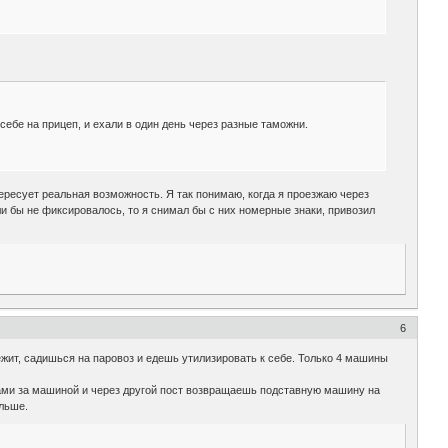
.
 себе на прицеп, и ехали в один день через разные таможни.
нтересует реальная возможность. Я так понимаю, когда я проезжаю через
сли бы не фиксировалось, то я снимал бы с них номерные знаки, привозил
6
ит, садишься на паровоз и едешь утилизировать к себе. Только 4 машины
ами за машиной и через другой пост возвращаешь подставную машину на
ольше.