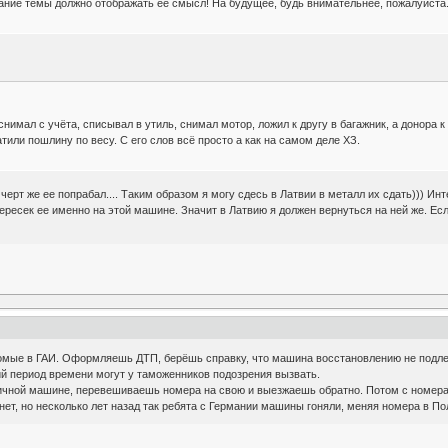
ние темы должно отображать её смысл! На будущее, будь внимательнее, пожалуйста
снимал с учёта, списывал в утиль, снимал мотор, ложил к другу в багажник, а донора к
или пошлину по весу. С его слов всё просто а как на самом деле ХЗ.
 черт же ее попрабал.... Таким образом я могу сдесь в Латвии в металл их сдать))) И
 пересек ее именно на этой машине. Значит в Латвию я должен вернуться на ней же. Е
комые в ГАИ. Оформляешь ДТП, берёшь справку, что машина восстановлению не подлеж
ий период времени могут у таможенников подозрения вызвать.
ичной машине, перевешиваешь номера на свою и выезжаешь обратно. Потом с номер
 нет, но несколько лет назад так ребята с Германии машины гоняли, меняя номера в П