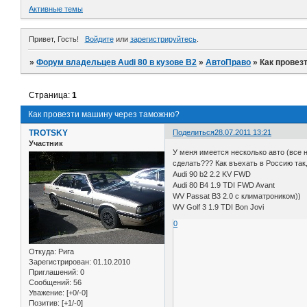
Активные темы
Привет, Гость!
Войдите
или
зарегистрируйтесь
.
»
Форум владельцев Audi 80 в кузове В2
»
АвтоПраво
»
Как провез
Страница:
1
Как провезти машину через таможню?
TROTSKY
Поделиться
28.07.2011 13:21
Участник
У меня имеется несколько авто (все н
сделать??? Как въехать в Россию так
Audi 90 b2 2.2 KV FWD
Audi 80 B4 1.9 TDI FWD Avant
WV Passat B3 2.0 с климатроником))
WV Golf 3 1.9 TDI Bon Jovi
0
Откуда:
Рига
Зарегистрирован
: 01.10.2010
Приглашений:
0
Сообщений:
56
Уважение:
[+0/-0]
Позитив:
[+1/-0]