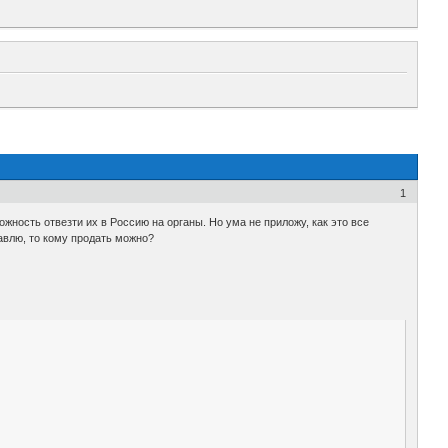
1
ожность отвезти их в Россию на органы. Но ума не приложу, как это все
авлю, то кому продать можно?