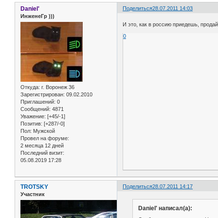
Daniel'
Поделиться
28.07.2011 14:03
ИнженеГр )))
И это, как в россию приедешь, прода
0
Откуда:
г. Воронеж 36
Зарегистрирован
: 09.02.2010
Приглашений:
0
Сообщений:
4871
Уважение:
[+45/-1]
Позитив:
[+287/-0]
Пол:
Мужской
Провел на форуме:
2 месяца 12 дней
Последний визит:
05.08.2019 17:28
TROTSKY
Поделиться
28.07.2011 14:17
Участник
Daniel' написал(а):