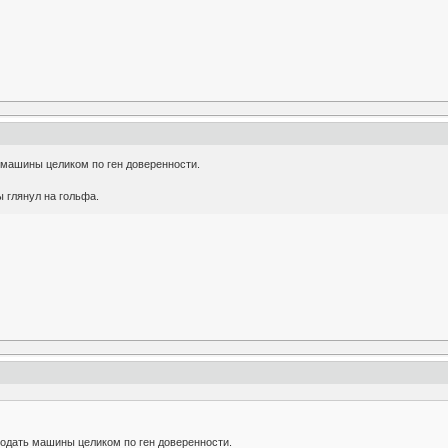
 машины целиком по ген доверенности.
ы глянул на гольфа.
родать машины целиком по ген доверенности.