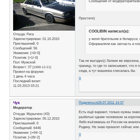
Сообщение от модератораНазва
Простите)
COOLIBIN написал(а):
Откуда:
Рига
у меня брательник в беларуси, 
Зарегистрирован
: 01.10.2010
Приглашений:
0
Оформаляли как запчасть и плат
Сообщений:
56
Уважение:
[+0/-0]
Позитив:
[+1/-0]
Так не выгодно)) Латвия же еврозона,
Пол:
Мужской
границу, то где-то записывают, что я
Возраст:
37
[1988-12-21]
сюда, а тут машинка списалась бы.
Провел на форуме:
1 день 4 часа
0
Последний визит:
11.03.2013 03:21
Чук
Поделиться
28.07.2011 14:37
Модератор
Есть ещё вариант, только нужны зна
Откуда:
Мурыгино (43)
разбитые одним человеком за коротк
Зарегистрирован
: 05.12.2010
Либо въёзжаешь из России на аналог
Приглашений:
0
Родину. Не знаю прокатит сейчас или
Сообщений:
6446
Уважение:
[+44/-1]
0
Позитив:
[+28/-2]