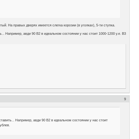
итый. На правых дверях имеется слегка корозии (в уголках), 5-ти ступка.
ь... Например, авди 90 B2 в идеальном состоянии у нас стоит 1000-1200 у.е. В3
9
ставить... Например, авди 90 B2 в идеальном состоянии у нас стоит
ублев.