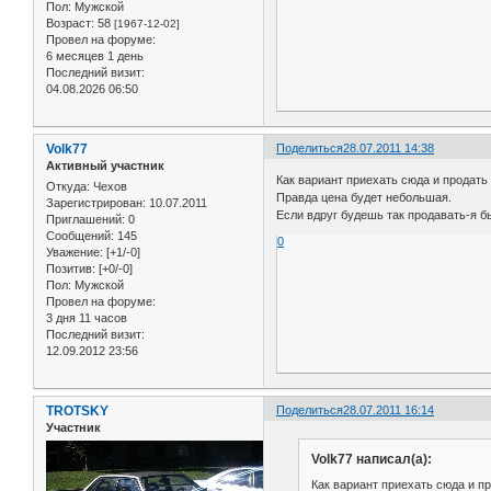
Пол:
Мужской
Возраст:
58
[1967-12-02]
Провел на форуме:
6 месяцев 1 день
Последний визит:
04.08.2026 06:50
Volk77
Поделиться
28.07.2011 14:38
Активный участник
Как вариант приехать сюда и продать
Откуда:
Чехов
Правда цена будет небольшая.
Зарегистрирован
: 10.07.2011
Если вдруг будешь так продавать-я б
Приглашений:
0
Сообщений:
145
0
Уважение:
[+1/-0]
Позитив:
[+0/-0]
Пол:
Мужской
Провел на форуме:
3 дня 11 часов
Последний визит:
12.09.2012 23:56
TROTSKY
Поделиться
28.07.2011 16:14
Участник
Volk77 написал(а):
Как вариант приехать сюда и п