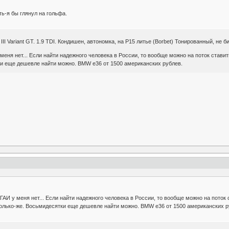
ь-я бы глянул на гольфа.
III Variant GT. 1.9 TDI. Кондишен, автономка, на Р15 литье (Borbet) Тонированный, не б
 меня нет... Если найти надежного человека в России, то вообще можно на поток ставит
ки еще дешевле найти можно. BMW e36 от 1500 американских рублев.
 ГАИ у меня нет... Если найти надежного человека в России, то вообще можно на поток 
столько-же. Восьмидесятки еще дешевле найти можно. BMW e36 от 1500 американских р