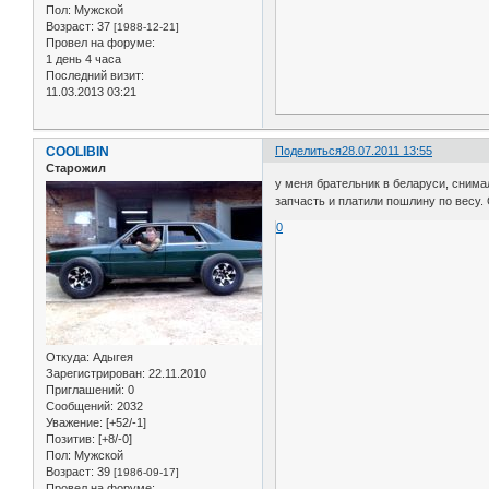
Пол:
Мужской
Возраст:
37
[1988-12-21]
Провел на форуме:
1 день 4 часа
Последний визит:
11.03.2013 03:21
COOLIBIN
Поделиться
28.07.2011 13:55
Старожил
у меня брательник в беларуси, снимал
запчасть и платили пошлину по весу. 
0
Откуда:
Адыгея
Зарегистрирован
: 22.11.2010
Приглашений:
0
Сообщений:
2032
Уважение:
[+52/-1]
Позитив:
[+8/-0]
Пол:
Мужской
Возраст:
39
[1986-09-17]
Провел на форуме: