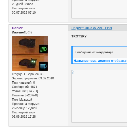
26 дней 3 часа
Последний визит:
30.07.2023 07:10
Daniel'
Поделиться
28.07.2011 14:01
ИнженеГр )))
TROTSKY
Сообщение от модератора
Название темы должно отображат
0
Откуда:
г. Воронеж 36
Зарегистрирован
: 09.02.2010
Приглашений:
0
Сообщений:
4871
Уважение:
[+45/-1]
Позитив:
[+287/-0]
Пол:
Мужской
Провел на форуме:
2 месяца 12 дней
Последний визит:
05.08.2019 17:28