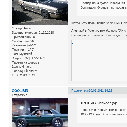
Правда цена будет небольшая.
Если вдруг будешь так продават
Фоток нету пока. Темно зеленный Golf 
Откуда:
Рига
А связей в России, тем более в ГАИ у
Зарегистрирован
: 01.10.2010
в принципе столько-же. Восьмидесят
Приглашений:
0
Сообщений:
56
0
Уважение:
[+0/-0]
Позитив:
[+1/-0]
Пол:
Мужской
Возраст:
37
[1988-12-21]
Провел на форуме:
1 день 4 часа
Последний визит:
11.03.2013 03:21
COOLIBIN
Поделиться
28.07.2011 16:19
Старожил
TROTSKY написал(а):
А связей в России, тем более в
1000-1200 у.е. В3 в принципе 