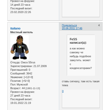
Провел на форуме:
14 дней 23 часа
Последний визит:
23.02.2020 22:26
Поделиться
4
italiano
20.06.2011 17:46
Местный житель
FeSS
написал(а):
а как можно
самому че
нибудь подобное
замутить. может
Откуда:
Омск 55rus
с
Зарегистрирован
: 21.07.2009
конденсаторами?
Приглашений:
0
Сообщений:
3642
Уважение:
[+12/-0]
Позитив:
[+5/-0]
ставь сигнаху, там есть такая
Пол:
Мужской
тема
Возраст:
44
[1981-11-13]
0
Провел на форуме:
27 дней 23 часа
Последний визит:
19.01.2022 21:19