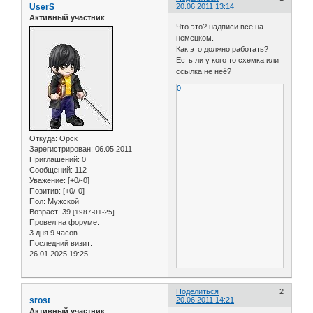
UserS
20.06.2011 13:14
Активный участник
Что это? надписи все на
немецком.
Как это должно работать?
Есть ли у кого то схемка или
ссылка не неё?
0
Откуда:
Орск
Зарегистрирован
: 06.05.2011
Приглашений:
0
Сообщений:
112
Уважение:
[+0/-0]
Позитив:
[+0/-0]
Пол:
Мужской
Возраст:
39
[1987-01-25]
Провел на форуме:
3 дня 9 часов
Последний визит:
26.01.2025 19:25
Поделиться
2
srost
20.06.2011 14:21
Активный участник