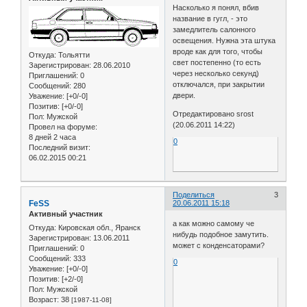
Насколько я понял, вбив
название в гугл, - это
замедлитель салонного
освещения. Нужна эта штука
вроде как для того, чтобы
Откуда:
Тольятти
свет постепенно (то есть
Зарегистрирован
: 28.06.2010
через несколько секунд)
Приглашений:
0
отключался, при закрытии
Сообщений:
280
двери.
Уважение:
[+0/-0]
Позитив:
[+0/-0]
Отредактировано srost
Пол:
Мужской
(20.06.2011 14:22)
Провел на форуме:
8 дней 2 часа
0
Последний визит:
06.02.2015 00:21
Поделиться
3
FeSS
20.06.2011 15:18
Активный участник
а как можно самому че
Откуда:
Кировская обл., Яранск
нибудь подобное замутить.
Зарегистрирован
: 13.06.2011
может с конденсаторами?
Приглашений:
0
Сообщений:
333
0
Уважение:
[+0/-0]
Позитив:
[+2/-0]
Пол:
Мужской
Возраст:
38
[1987-11-08]