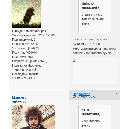
italiano
написал(а):
ставь сигнаху,
там есть такая
тема
Откуда:
Омскосибирск
Зарегистрирован
: 21.07.2009
в сигнахе просто резко
Приглашений:
0
Сообщений:
6578
выключается через
Уважение:
[+74/-2]
некоторое время, я так понял
Позитив:
[+50/-0]
вопрос чтоб плавно тухло
Пол:
Мужской
0
Возраст:
45
[1981-03-23]
Провел на форуме:
1 месяц 25 дней
Последний визит:
18.10.2025 18:53
Поделиться
7
Mansory
20.06.2011 22:37
Участник
SCH
написал(а):
чтоб плавно
тухло