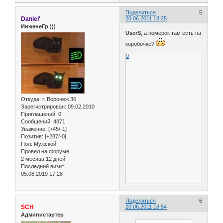
Поделиться
5
Daniel'
20.06.2011 18:25
ИнженеГр )))
UserS
, а номерок там есть на
коробочке?
0
Откуда:
г. Воронеж 36
Зарегистрирован
: 09.02.2010
Приглашений:
0
Сообщений:
4871
Уважение:
[+45/-1]
Позитив:
[+287/-0]
Пол:
Мужской
Провел на форуме:
2 месяца 12 дней
Последний визит:
05.08.2019 17:28
Поделиться
6
SCH
20.06.2011 18:54
Администартер