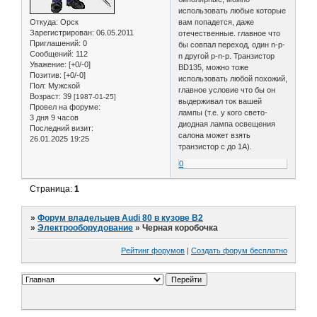
использовать любые которые
Откуда:
Орск
вам попадется, даже
Зарегистрирован
: 06.05.2011
отечественные. главное что
Приглашений:
0
бы совпал переход, один n-p-
Сообщений:
112
n другой p-n-p. Транзистор
Уважение:
[+0/-0]
BD135, можно тоже
Позитив:
[+0/-0]
использовать любой похожий,
Пол:
Мужской
главное условие что бы он
Возраст:
39
[1987-01-25]
выдерживал ток вашей
Провел на форуме:
лампы (т.е. у кого свето-
3 дня 9 часов
диодная лампа освещения
Последний визит:
салона может взять
26.01.2025 19:25
транзистор с до 1А).
0
Страница:
1
»
Форум владельцев Audi 80 в кузове В2
»
Электрооборудование
»
Черная коробочка
Рейтинг форумов
|
Создать форум бесплатно