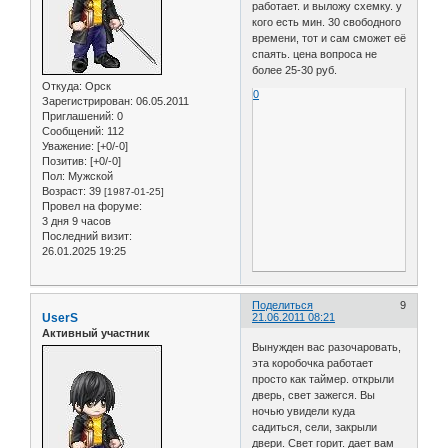
работает. и выложу схемку. у
кого есть мин. 30 свободного
времени, тот и сам сможет её
спаять. цена вопроса не
более 25-30 руб.
Откуда:
Орск
0
Зарегистрирован
: 06.05.2011
Приглашений:
0
Сообщений:
112
Уважение:
[+0/-0]
Позитив:
[+0/-0]
Пол:
Мужской
Возраст:
39
[1987-01-25]
Провел на форуме:
3 дня 9 часов
Последний визит:
26.01.2025 19:25
Поделиться
9
UserS
21.06.2011 08:21
Активный участник
Вынужден вас разочаровать,
эта коробочка работает
просто как таймер. открыли
дверь, свет зажегся. Вы
ночью увидели куда
садиться, сели, закрыли
двери. Свет горит. дает вам