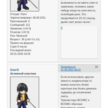
возможность вставить ключ в
зажигание, положить какие
нибудь вещи на свои места,
Откуда:
Орск
освободив руки. Это
Зарегистрирован
: 06.05.2011
продолжается 10-12 секунд.
Приглашений:
0
далее свет резко гаснет.
Сообщений:
112
0
Уважение:
[+0/-0]
Позитив:
[+0/-0]
Пол:
Мужской
Возраст:
39
[1987-01-25]
Провел на форуме:
3 дня 9 часов
Последний визит:
26.01.2025 19:25
Поделиться
10
UserS
21.06.2011 09:31
Активный участник
Если использовать другую
емкость конденсатора то
можно получить более
короткую или более длинную
задержку до отключения
света.
Транзисторы BC548C и
BC558C обычные
биполярные, можно