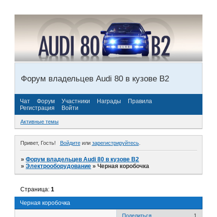
Форум владельцев Audi 80 в кузове В2
Чат
Форум
Участники
Награды
Правила
Регистрация
Войти
Активные темы
Привет, Гость!
Войдите
или
зарегистрируйтесь
.
»
Форум владельцев Audi 80 в кузове В2
»
Электрооборудование
»
Черная коробочка
Страница:
1
Черная коробочка
Поделиться
1