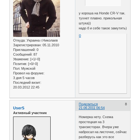
у короша на Honde CR-V так.
тухнет плавно. прикольная
штука))
надо б и себе такое замутить)
0
Откуда:
Украина г.Николаев
Зарегистрирован
: 05.11.2010
Приглашений:
0
Сообщений:
87
Уважение:
[+1/-0]
Позитив:
[+0/-0]
Пол:
Мужской
Провел на форуме:
3 дня 5 часов
Последний визит:
20.03.2012 22:45
Поделиться
8
UserS
21.06.2011 06:54
Активный участник
Номерка нету. Схема
простецкая на 3
транзисторах. Вчера уже
набросал на листочке, сейчас
разберусь как это все