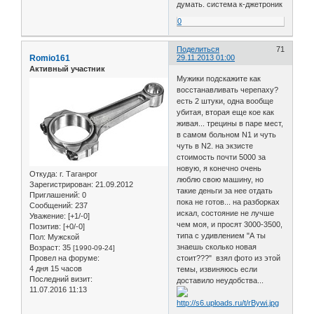
думать. система к-джетроник
0
Поделиться
71
Romio161
29.11.2013 01:00
Активный участник
Мужики подскажите как
восстанавливать черепаху?
есть 2 штуки, одна вообще
убитая, вторая еще кое как
живая... трецины в паре мест,
в самом больном N1 и чуть
чуть в N2. на экзисте
стоимость почти 5000 за
новую, я конечно очень
Откуда:
г. Таганрог
люблю свою машину, но
Зарегистрирован
: 21.09.2012
такие деньги за нее отдать
Приглашений:
0
пока не готов... на разборках
Сообщений:
237
искал, состояние не лучше
Уважение:
[+1/-0]
чем моя, и просят 3000-3500,
Позитив:
[+0/-0]
типа с удивлением "А ты
Пол:
Мужской
знаешь сколько новая
Возраст:
35
[1990-09-24]
Провел на форуме:
стоит???" взял фото из этой
4 дня 15 часов
темы, извиняюсь если
Последний визит:
доставило неудобства...
11.07.2016 11:13