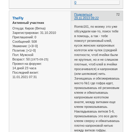
0
Поделиться
72
TheFly
29.11.2013 09:22
Активный участник
Romio161, по моему это уже
Откуда:
Киров (Вятка)
обсуждали как-то, поиск тебе
Зарегистрирован
: 31.10.2010
в помощь, а так - тебе
Приглашений:
0
помогут резиновый клей,
Сообщений:
508
кусок женских капроновых
Уважение:
[+3/-0]
колготок или чулок (средней
Позитив:
[+1/-0]
Пол:
Мужской
плотности, чтоб ячейки были
Возраст:
50
[1975-09-25]
не крупные, но и не слишком
Провел на форуме:
плотные, чтоб клей в ячейки
14 дней 23 часа
просачивался) и капроновая
Последний визит:
(или шелковая) нить.
11.01.2021 07:31
Зачищаешь и обезжириваешь
место №1 где гофра идет,
промазываешь её резиновым
клеем и обматываешь
капроновым колготком
внатяг, между витками еще
клеем промазываешь.
Накладываешь витков 5-6,
промазываешь это все дело
клеем сверху и обматываешь
плотно капроновой нитью
между витков гофры.