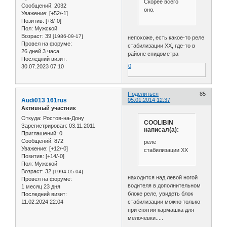
Скорее всего
Сообщений:
2032
оно.
Уважение:
[+52/-1]
Позитив:
[+8/-0]
Пол:
Мужской
Возраст:
39
[1986-09-17]
непохоже, есть какое-то реле
Провел на форуме:
стабилизации ХХ, где-то в
26 дней 3 часа
районе спидометра
Последний визит:
0
30.07.2023 07:10
Поделиться
85
Audi013 161rus
05.01.2014 12:37
Активный участник
Откуда:
Ростов-на-Дону
COOLIBIN
Зарегистрирован
: 03.11.2011
написал(а):
Приглашений:
0
Сообщений:
872
реле
Уважение:
[+12/-0]
стабилизации ХХ
Позитив:
[+14/-0]
Пол:
Мужской
Возраст:
32
[1994-05-04]
находится над левой ногой
Провел на форуме:
водителя в дополнительном
1 месяц 23 дня
блоке реле, увидеть блок
Последний визит:
11.02.2024 22:04
стабилизации можно только
при снятии кармашка для
мелочевки.....