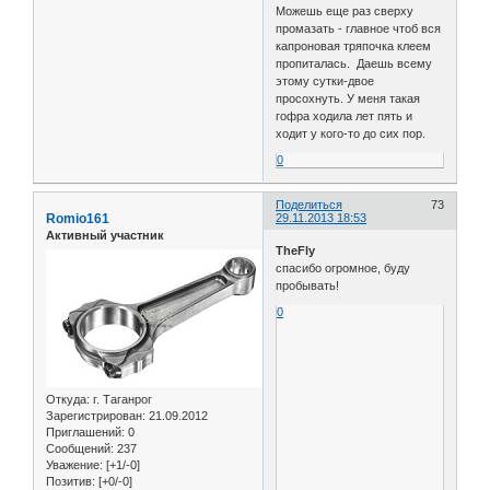
Можешь еще раз сверху
промазать - главное чтоб вся
капроновая тряпочка клеем
пропиталась. Даешь всему
этому сутки-двое
просохнуть. У меня такая
гофра ходила лет пять и
ходит у кого-то до сих пор.
0
Поделиться
73
Romio161
29.11.2013 18:53
Активный участник
TheFly
спасибо огромное, буду
пробывать!
0
Откуда:
г. Таганрог
Зарегистрирован
: 21.09.2012
Приглашений:
0
Сообщений:
237
Уважение:
[+1/-0]
Позитив:
[+0/-0]