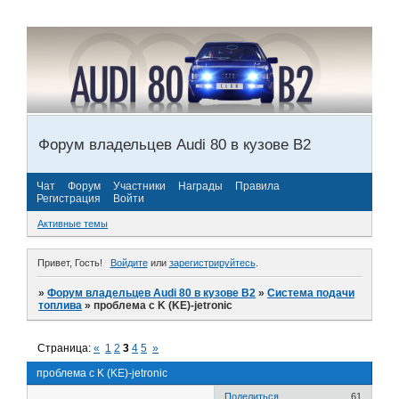
Форум владельцев Audi 80 в кузове В2
Чат
Форум
Участники
Награды
Правила
Регистрация
Войти
Активные темы
Привет, Гость!
Войдите
или
зарегистрируйтесь
.
»
Форум владельцев Audi 80 в кузове В2
»
Система подачи
топлива
»
проблема с K (KE)-jetronic
Страница:
«
1
2
3
4
5
»
проблема с K (KE)-jetronic
Поделиться
61