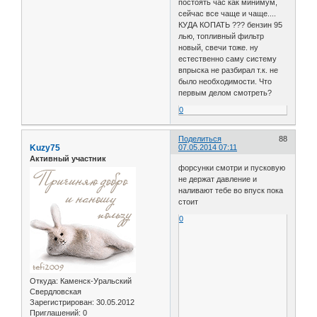
постоять час как минимум,
сейчас все чаще и чаще....
КУДА КОПАТЬ ??? бензин 95
лью, топливный фильтр
новый, свечи тоже. ну
естественно саму систему
впрыска не разбирал т.к. не
было необходимости. Что
первым делом смотреть?
0
Поделиться
88
Kuzy75
07.05.2014 07:11
Активный участник
форсунки смотри и пусковую
не держат давление и
наливают тебе во впуск пока
стоит
0
Откуда:
Каменск-Уральский
Свердловская
Зарегистрирован
: 30.05.2012
Приглашений:
0