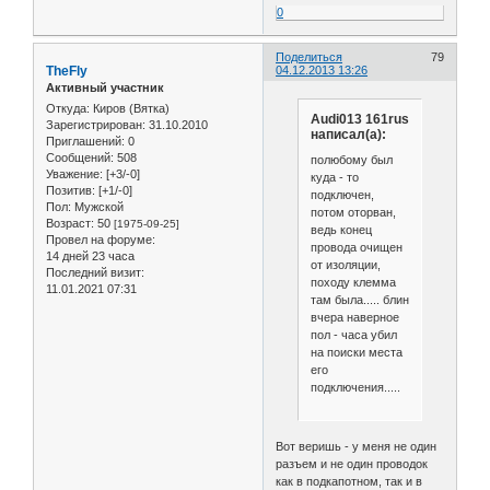
0
Поделиться
79
TheFly
04.12.2013 13:26
Активный участник
Откуда:
Киров (Вятка)
Audi013 161rus
Зарегистрирован
: 31.10.2010
написал(а):
Приглашений:
0
Сообщений:
508
полюбому был
Уважение:
[+3/-0]
куда - то
Позитив:
[+1/-0]
подключен,
Пол:
Мужской
потом оторван,
Возраст:
50
[1975-09-25]
ведь конец
Провел на форуме:
провода очищен
14 дней 23 часа
от изоляции,
Последний визит:
походу клемма
11.01.2021 07:31
там была..... блин
вчера наверное
пол - часа убил
на поиски места
его
подключения.....
Вот веришь - у меня не один
разъем и не один проводок
как в подкапотном, так и в