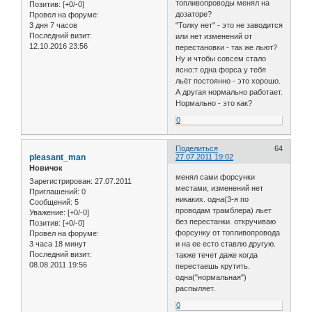
топливопроводы менял на
Позитив:
[+0/-0]
дозаторе?
Провел на форуме:
3 дня 7 часов
"Толку нет" - это не заводится
Последний визит:
или нет изменений от
12.10.2016 23:56
перестановки - так же льют?
Ну и чтобы совсем стало
ясно:т одна форса у тебя
льёт постоянно - это хорошо.
А другая нормально работает.
Нормально - это как?
0
Поделиться
64
pleasant_man
27.07.2011 19:02
Новичок
менял сами форсунки
Зарегистрирован
: 27.07.2011
местами, изменений нет
Приглашений:
0
никаких. одна(3-я по
Сообщений:
5
проводам трамблера) льет
Уважение:
[+0/-0]
без перестанки. откручиваю
Позитив:
[+0/-0]
форсунку от топливопровода
Провел на форуме:
3 часа 18 минут
и на ее есто ставлю другую.
Последний визит:
также течет даже когда
08.08.2011 19:56
перестаешь крутить.
одна("нормальная")
распыляет.
0