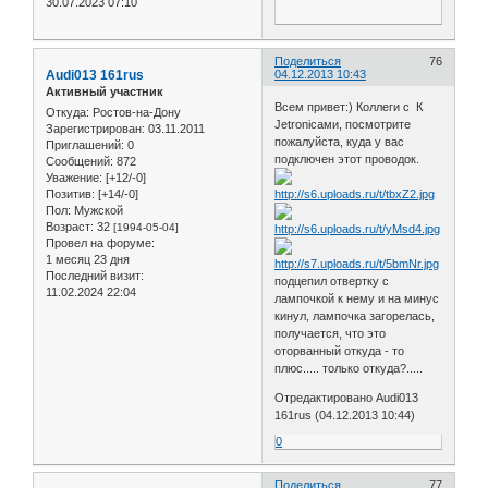
30.07.2023 07:10
Поделиться
76
Audi013 161rus
04.12.2013 10:43
Активный участник
Всем привет:) Коллеги с К
Откуда:
Ростов-на-Дону
Jetronicами, посмотрите
Зарегистрирован
: 03.11.2011
пожалуйста, куда у вас
Приглашений:
0
подключен этот проводок.
Сообщений:
872
Уважение:
[+12/-0]
Позитив:
[+14/-0]
Пол:
Мужской
Возраст:
32
[1994-05-04]
Провел на форуме:
1 месяц 23 дня
Последний визит:
подцепил отвертку с
11.02.2024 22:04
лампочкой к нему и на минус
кинул, лампочка загорелась,
получается, что это
оторванный откуда - то
плюс..... только откуда?.....
Отредактировано Audi013
161rus (04.12.2013 10:44)
0
Поделиться
77