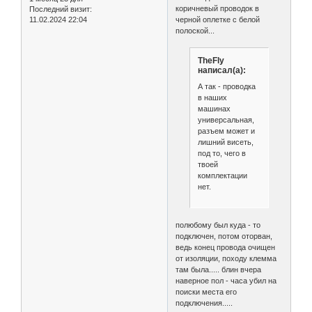
коричневый проводок в
Последний визит:
11.02.2024 22:04
черной оплетке с белой
полоской...
TheFly
написал(а):
А так - проводка
в наших
машинах
универсальная,
разъем может и
лишний висеть,
под то, чего в
твоей
комплектации
нет.
полюбому был куда - то
подключен, потом оторван,
ведь конец провода очищен
от изоляции, походу клемма
там была..... блин вчера
наверное пол - часа убил на
поиски места его
подключения.....