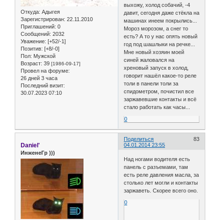
выхожу, холод собачий, -4
Откуда:
Адыгея
давит, сегодня даже стёкла на
Зарегистрирован
: 22.11.2010
машинах инеем покрылись...
Приглашений:
0
Мороз морозом, а снег то
Сообщений:
2032
есть? А то у нас опять новый
Уважение:
[+52/-1]
год под шашлыки на речке...
Позитив:
[+8/-0]
Мне новый хозяин моей
Пол:
Мужской
синей жаловался на
Возраст:
39
[1986-09-17]
хреновый запуск в холод,
Провел на форуме:
говорит нашёл какое-то реле
26 дней 3 часа
толи в панели толи за
Последний визит:
спидометром, почистил все
30.07.2023 07:10
заржавевшие контакты и всё
стало работать как часы...
0
Поделиться
83
Daniel'
04.01.2014 23:55
ИнженеГр )))
Над ногами водителя есть
панель с разъемами, там
есть реле давления масла, за
столько лет могли и контакты
заржаветь. Скорее всего оно.
0