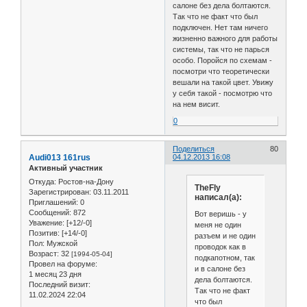
салоне без дела болтаются.
Так что не факт что был
подключен. Нет там ничего
жизненно важного для работы
системы, так что не парься
особо. Поройся по схемам -
посмотри что теоретически
вешали на такой цвет. Увижу
у себя такой - посмотрю что
на нем висит.
0
Поделиться
80
Audi013 161rus
04.12.2013 16:08
Активный участник
Откуда:
Ростов-на-Дону
TheFly
Зарегистрирован
: 03.11.2011
написал(а):
Приглашений:
0
Сообщений:
872
Вот веришь - у
Уважение:
[+12/-0]
меня не один
Позитив:
[+14/-0]
разъем и не один
Пол:
Мужской
проводок как в
Возраст:
32
[1994-05-04]
подкапотном, так
Провел на форуме:
и в салоне без
1 месяц 23 дня
дела болтаются.
Последний визит:
Так что не факт
11.02.2024 22:04
что был