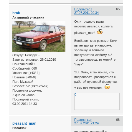
Поделиться
65
hrak
27.07.2011 20:34
Активный участник
Ох и трудно с вами
переписываться, коллега
pleasant_man!
Вообщем, мое резюме. Коли
вы не трогаете напорную
заслонку, а топливо
поступает по-любому в 3
Откуда:
Беларусь
Зарегистрирован
: 28.01.2010
топливопровод, то меняйте
Приглашений:
0
"паук".
Сообщений:
660
ЗЫ. Хоть, я так понял, что
Уважение:
[+43/-1]
попробовать разобраться с
Позитив:
[+0/-0]
Пол:
Мужской
работой пусковой форсунки,
Возраст:
52
[1974-05-02]
у вас нет желания.
Провел на форуме:
0
2 дня 20 часов
Последний визит:
03.09.2011 14:33
Поделиться
66
pleasant_man
27.07.2011 21:24
Новичок
по поводу пусковой я