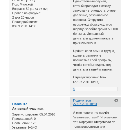
Позитив:
[+0/-0]
Единственный случай,
Пол:
Мужской
котрый приводит к отказу
Возраст:
52
[1974-05-02]
запуска - это недостаточное
Провел на форуме:
давление, развиваемое
2 дня 20 часов
насосом. Открутите
Последний визит:
пусковуюд форсунку, и со
03.09.2011 14:33
шприца залейте грамм 50-100
бензина. Исправный
двигатель должен показать
признаки жизни.
Update: если вам не трудно,
коллега, заполните
полностью свой профиль,
чтобы хотябы видеть код
двигателя вашей машины.
Отредактировано hrak
(27.07.2011 18:14)
0
Поделиться
63
Danis DZ
27.07.2011 18:31
Активный участник
А мне непонятно насчёт
Зарегистрирован
: 05.04.2010
"менял местами". Что менял-
Приглашений:
0
то? Форсунки откручивал от
Сообщений:
173
топливопроводов или
Уважение:
[+5/-0]