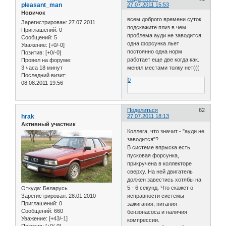
pleasant_man
27.07.2011 15:53
Новичок
всем доброго времени суток
Зарегистрирован
: 27.07.2011
подскажите плиз в чем
Приглашений:
0
проблема ауди не заводится
Сообщений:
5
одна форсунка льет
Уважение:
[+0/-0]
постоянно одна норм
Позитив:
[+0/-0]
работает еще две когда как.
Провел на форуме:
3 часа 18 минут
менял местами толку нет(((
Последний визит:
0
08.08.2011 19:56
Поделиться
62
hrak
27.07.2011 18:13
Активный участник
Коллега, что значит - "ауди не
заводится"?
В системе впрыска есть
пусковая форсунка,
прикручена в коллекторе
сверху. На ней двигатель
должен завестись хотябы на
5 - 6 секунд. Что скажет о
Откуда:
Беларусь
исправности системы
Зарегистрирован
: 28.01.2010
Приглашений:
0
зажигания, питания
Сообщений:
660
бензонасоса и наличия
Уважение:
[+43/-1]
компрессии.