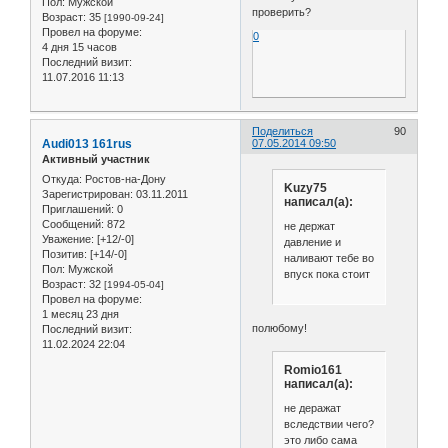
Пол:
Мужской
проверить?
Возраст:
35
[1990-09-24]
Провел на форуме:
0
4 дня 15 часов
Последний визит:
11.07.2016 11:13
Поделиться
90
Audi013 161rus
07.05.2014 09:50
Активный участник
Откуда:
Ростов-на-Дону
Kuzy75
Зарегистрирован
: 03.11.2011
написал(а):
Приглашений:
0
Сообщений:
872
не держат
Уважение:
[+12/-0]
давление и
Позитив:
[+14/-0]
наливают тебе во
Пол:
Мужской
впуск пока стоит
Возраст:
32
[1994-05-04]
Провел на форуме:
1 месяц 23 дня
полюбому!
Последний визит:
11.02.2024 22:04
Romio161
написал(а):
не деражат
вследствии чего?
это либо сама