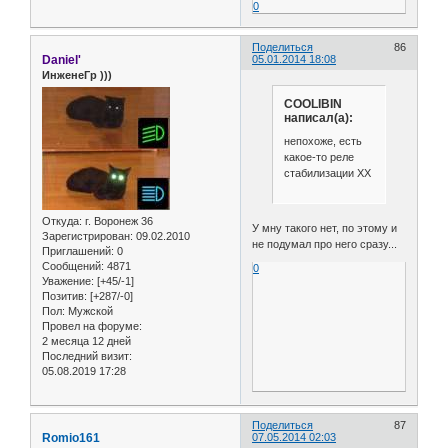
0
Поделиться
86
Daniel'
05.01.2014 18:08
ИнженеГр )))
COOLIBIN
написал(а):
непохоже, есть
какое-то реле
стабилизации ХХ
Откуда:
г. Воронеж 36
У мну такого нет, по этому и
Зарегистрирован
: 09.02.2010
не подумал про него сразу...
Приглашений:
0
Сообщений:
4871
0
Уважение:
[+45/-1]
Позитив:
[+287/-0]
Пол:
Мужской
Провел на форуме:
2 месяца 12 дней
Последний визит:
05.08.2019 17:28
Поделиться
87
Romio161
07.05.2014 02:03