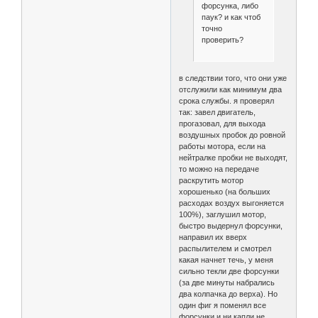
форсунка, либо
паук? и как чтоб
точно
проверить?
в следствии того, что они уже
отслужили как минимум два
срока службы. я проверял
так: завел двигатель,
прогазовал, для выхода
воздушных пробок до ровной
работы мотора, если на
нейтралке пробки не выходят,
то можно на передаче
раскрутить мотор
хорошенько (на больших
расходах воздух выгоняется
100%), заглушил мотор,
быстро выдернул форсунки,
направил их вверх
распылителем и смотрел
какая начнет течь, у меня
сильно текли две форсунки
(за две минуты набрались
два колпачка до верха). Но
один фиг я поменял все
форсунки и ни капли не