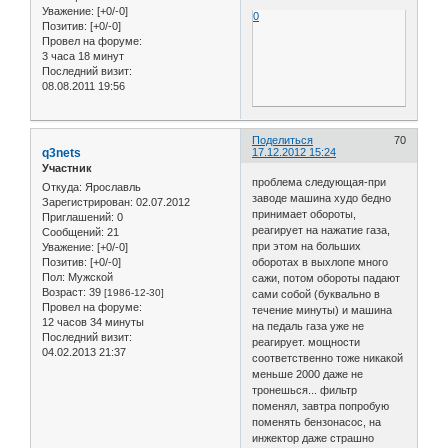
Уважение:
[+0/-0]
0
Позитив:
[+0/-0]
Провел на форуме:
3 часа 18 минут
Последний визит:
08.08.2011 19:56
Поделиться
70
q3nets
17.12.2012 15:24
Участник
проблема следующая-при
Откуда:
Ярославль
заводе машина худо бедно
Зарегистрирован
: 02.07.2012
принимает обороты,
Приглашений:
0
реагирует на нажатие газа,
Сообщений:
21
при этом на больших
Уважение:
[+0/-0]
оборотах в выхлопе много
Позитив:
[+0/-0]
Пол:
Мужской
сажи, потом обороты падают
Возраст:
39
[1986-12-30]
сами собой (буквально в
Провел на форуме:
течение минуты) и машина
12 часов 34 минуты
на педаль газа уже не
Последний визит:
реагирует. мощности
04.02.2013 21:37
соответственно тоже никакой
меньше 2000 даже не
тронешься... фильтр
поменял, завтра попробую
поменять бензонасос, на
инжектор даже страшно