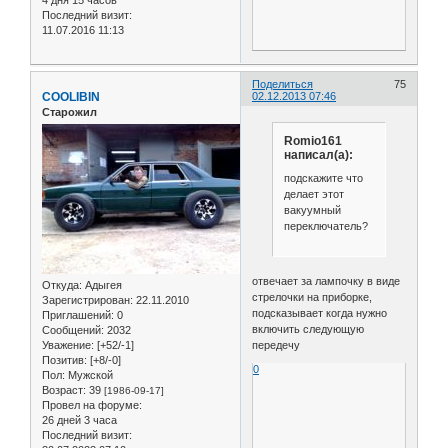
Последний визит:
11.07.2016 11:13
Поделиться
75
COOLIBIN
02.12.2013 07:46
Старожил
Romio161
написал(а):
подскажите что
делает этот
вакуумный
переключатель?
отвечает за лампочку в виде
Откуда:
Адыгея
стрелочки на приборке,
Зарегистрирован
: 22.11.2010
подсказывает когда нужно
Приглашений:
0
включить следующую
Сообщений:
2032
передечу
Уважение:
[+52/-1]
Позитив:
[+8/-0]
0
Пол:
Мужской
Возраст:
39
[1986-09-17]
Провел на форуме:
26 дней 3 часа
Последний визит: