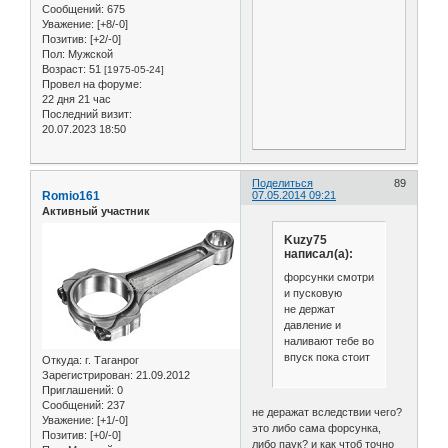
Сообщений:
675
Уважение:
[+8/-0]
Позитив:
[+2/-0]
Пол:
Мужской
Возраст:
51
[1975-05-24]
Провел на форуме:
22 дня 21 час
Последний визит:
20.07.2023 18:50
Поделиться
89
Romio161
07.05.2014 09:21
Активный участник
Kuzy75
написал(а):
форсунки смотри
и пусковую
не держат
давление и
наливают тебе во
впуск пока стоит
Откуда:
г. Таганрог
Зарегистрирован
: 21.09.2012
Приглашений:
0
Сообщений:
237
не деражат вследствии чего?
Уважение:
[+1/-0]
это либо сама форсунка,
Позитив:
[+0/-0]
либо паук? и как чтоб точно