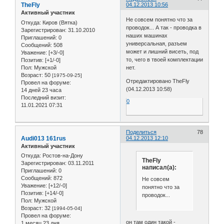
TheFly
04.12.2013 10:56
Активный участник
Не совсем понятно что за
Откуда:
Киров (Вятка)
проводок... А так - проводка в
Зарегистрирован
: 31.10.2010
наших машинах
Приглашений:
0
универсальная, разъем
Сообщений:
508
может и лишний висеть, под
Уважение:
[+3/-0]
то, чего в твоей комплектации
Позитив:
[+1/-0]
Пол:
Мужской
нет.
Возраст:
50
[1975-09-25]
Отредактировано TheFly
Провел на форуме:
(04.12.2013 10:58)
14 дней 23 часа
Последний визит:
0
11.01.2021 07:31
Поделиться
78
Audi013 161rus
04.12.2013 12:10
Активный участник
Откуда:
Ростов-на-Дону
TheFly
Зарегистрирован
: 03.11.2011
написал(а):
Приглашений:
0
Сообщений:
872
Не совсем
Уважение:
[+12/-0]
понятно что за
Позитив:
[+14/-0]
проводок...
Пол:
Мужской
Возраст:
32
[1994-05-04]
Провел на форуме:
он там один такой -
1 месяц 23 дня