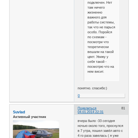
подключен. Нет
там ничего
жизненно
важного для
работы системы,
так что не парься
особо. Поройся
по схемам -
посмотри что
теоретически
вешали на такой
цвет. Увижу у
себя такой -
посмотрю что на
нем висит.
понятно. спасибо:)
0
Поделиться
81
Suvlad
04.01.2014 22:31
Активный участник
вчера было -33 сегодня
ночью около того, проснулся
в 7 утра, пошел завёл авто с
4 го раза завелась ( я уже