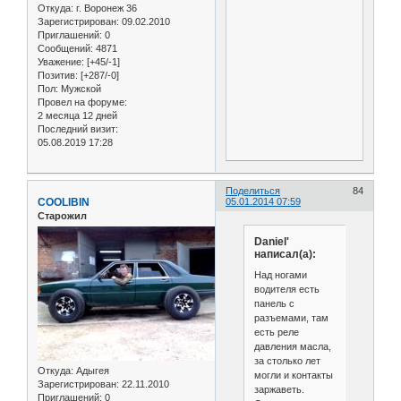
Откуда:
г. Воронеж 36
Зарегистрирован
: 09.02.2010
Приглашений:
0
Сообщений:
4871
Уважение:
[+45/-1]
Позитив:
[+287/-0]
Пол:
Мужской
Провел на форуме:
2 месяца 12 дней
Последний визит:
05.08.2019 17:28
Поделиться
84
COOLIBIN
05.01.2014 07:59
Старожил
Daniel'
написал(а):
Над ногами
водителя есть
панель с
разъемами, там
есть реле
давления масла,
за столько лет
Откуда:
Адыгея
могли и контакты
Зарегистрирован
: 22.11.2010
заржаветь.
Приглашений:
0