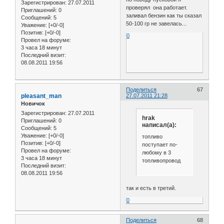
Зарегистрирован
: 27.07.2011
проверял она работает.
Приглашений:
0
заливал бензин как ты сказал
Сообщений:
5
50-100 гр не завелась...
Уважение:
[+0/-0]
Позитив:
[+0/-0]
0
Провел на форуме:
3 часа 18 минут
Последний визит:
08.08.2011 19:56
Поделиться
67
pleasant_man
27.07.2011 21:28
Новичок
Зарегистрирован
: 27.07.2011
hrak
Приглашений:
0
написал(а):
Сообщений:
5
Уважение:
[+0/-0]
топливо
Позитив:
[+0/-0]
поступает по-
Провел на форуме:
любому в 3
3 часа 18 минут
топливопровод
Последний визит:
08.08.2011 19:56
так и есть в третий.
0
Поделиться
68