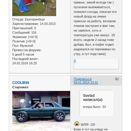
привык, зимой всегда так )
пусковая выёживаеться,
пожалел соседа, покатал его
новый форд на лямке
Откуда:
Екатеринбург
приехал на работу, вечером
Зарегистрирован
: 14.03.2013
планов настроил и фиг там,
Приглашений:
0
не завёлся, хоть и
Сообщений:
116
температура уже минус 20
Уважение:
[+0/-0]
всего, недели 2 назад тоже
Позитив:
[+0/-0]
дубарь был, и пофиг ездил
Пол:
Мужской
радовался не переживал по
Провел на форуме:
утру, а тут подстава((
5 дней 5 часов
Последний визит:
0
24.02.2016 16:25
Поделиться
82
COOLIBIN
04.01.2014 23:11
Старожил
Suvlad
написал(а):
вчера было -33
МЛЯ! -33!
Блин я тут на улицу не