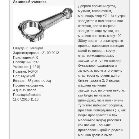
Активный участник
Доброго времени суток,
мужики, такая фигня,
машина(мотор YZ 1.6) с утра
заводится с пол пинка и все
отлично, после нагрева
заводится еще лучше, но
машине постоять минут 20-
30(ну после того как куда то
приехал например) приходит
Откуда:
г. Таганрог
какой то пипец.... кручу
Зарегистрирован
: 21.09.2012
стартер-машина сразу
Приглашений:
0
заводится и тут же глохнит,
Сообщений:
237
буквально подхватила и
Уважение:
[+1/-0]
заглохла, после этого кручу
Позитив:
[+0/-0]
стартером ну очень долго,
Пол:
Мужской
бывает даже в 2, 3 захода,
Возраст:
35
[1990-09-24]
Провел на форуме:
машина начинает
4 дня 15 часов
заводиться, но очень нехотя,
Последний визит:
как будто не на всех
11.07.2016 11:13
цилиндрах, газ в пол - очень
туго туго набирает обороты,
при этом попердывает ))), как
будто просерается и бах,
маленькое чудо)) работает
как часики... раньше
проявлялось крайне редко и
машина должна была