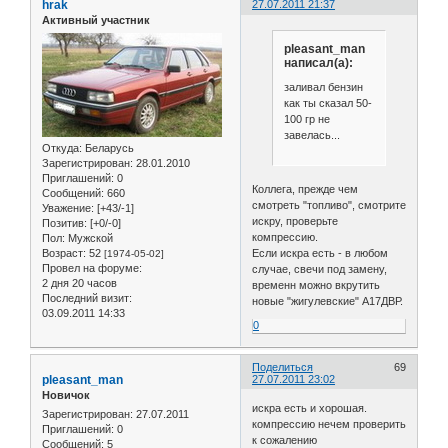
hrak
27.07.2011 21:37
Активный участник
pleasant_man
написал(а):
заливал бензин
как ты сказал 50-
100 гр не
завелась...
Откуда:
Беларусь
Зарегистрирован
: 28.01.2010
Приглашений:
0
Коллега, прежде чем
Сообщений:
660
смотреть "топливо", смотрите
Уважение:
[+43/-1]
искру, проверьте
Позитив:
[+0/-0]
компрессию.
Пол:
Мужской
Возраст:
52
Если искра есть - в любом
[1974-05-02]
Провел на форуме:
случае, свечи под замену,
2 дня 20 часов
временн можно вкрутить
Последний визит:
новые "жигулевские" А17ДВР.
03.09.2011 14:33
0
Поделиться
69
pleasant_man
27.07.2011 23:02
Новичок
искра есть и хорошая.
Зарегистрирован
: 27.07.2011
компрессию нечем проверить
Приглашений:
0
к сожалению
Сообщений:
5