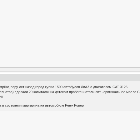
pillar, пару лет назад город купил 1500 автобусов ЛиАЗ с двигателем CAT 3126
тельства) сделали 20 капиталок на детском пробеге и стали лить оригинальное масло C
ll.
а в состоянии маргарина на автомобиле Ренж Ровер