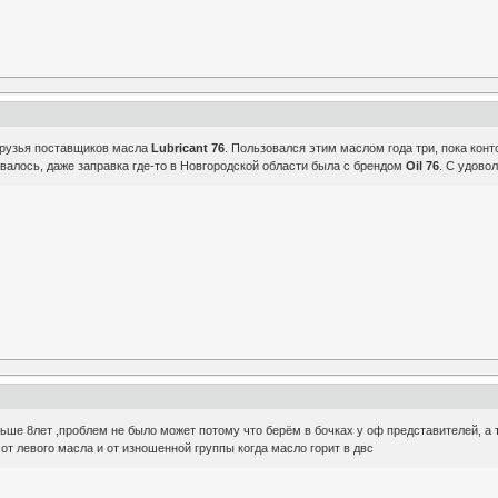
 друзья поставщиков масла
Lubricant 76
. Пользовался этим маслом года три, пока конт
валось, даже заправка где-то в Новгородской области была с брендом
Oil 76
. С удово
льше 8лет ,проблем не было может потому что берём в бочках у оф представителей, а т
от левого масла и от изношенной группы когда масло горит в двс