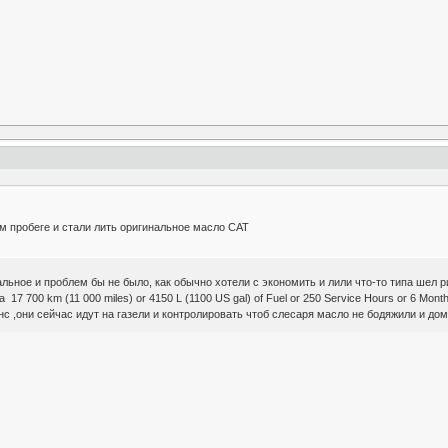
ом пробеге и стали лить оригинальное масло CAT
альное и проблем бы не было, как обычно хотели с экономить и лили что-то типа шел 
17 700 km (11 000 miles) or 4150 L (1100 US gal) of Fuel or 250 Service Hours or 6 Mo
енс ,они сейчас идут на газели и контролировать чтоб слесаря масло не бодяжили и дом