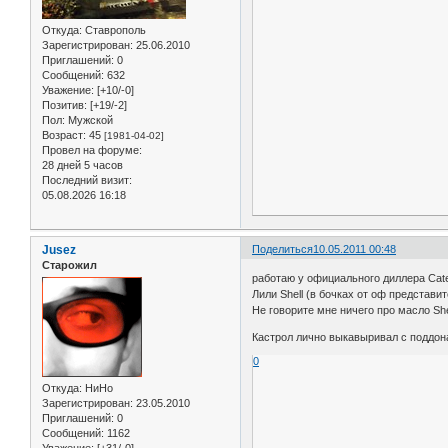
Откуда:
Ставрополь
Зарегистрирован
: 25.06.2010
Приглашений:
0
Сообщений:
632
Уважение:
[+10/-0]
Позитив:
[+19/-2]
Пол:
Мужской
Возраст:
45
[1981-04-02]
Провел на форуме:
28 дней 5 часов
Последний визит:
05.08.2026 16:18
Jusez
Поделиться
10.05.2011 00:48
Старожил
работаю у официального диллера Cater
Лили Shell (в бочках от оф представи
Не говорите мне ничего про масло She
Кастрол лично выкавыривал с поддон
0
Откуда:
НиНо
Зарегистрирован
: 23.05.2010
Приглашений:
0
Сообщений:
1162