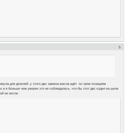
5
римула для дизелей .у этого двс замена масла идёт по трем позициям
nths и я больше чем уверен это не соблюдалось, что-бы этот двс ездил на шеле
ой не несли .