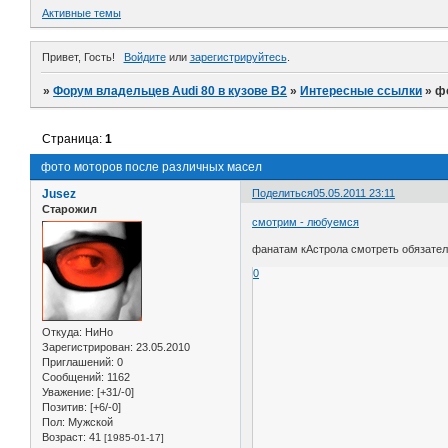
Активные темы
Привет, Гость!
Войдите
или
зарегистрируйтесь
.
»
Форум владельцев Audi 80 в кузове В2
»
Интересные ссылки
»
ф
Страница:
1
фото моторов после различных масел
Jusez
Поделиться
05.05.2011 23:11
Старожил
смотрим - любуемся
фанатам кАстрола смотреть обязате
0
Откуда:
НиНо
Зарегистрирован
: 23.05.2010
Приглашений:
0
Сообщений:
1162
Уважение:
[+31/-0]
Позитив:
[+6/-0]
Пол:
Мужской
Возраст:
41
[1985-01-17]