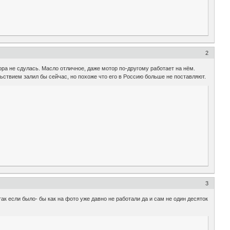
2
ора не сдулась. Масло отличное, даже мотор по-другому работает на нём.
льствием залил бы сейчас, но похоже что его в Россию больше не поставляют.
3
ак если было- бы как на фото уже давно не работали да и сам не один десяток