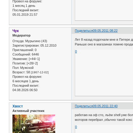
Провел на форуме:
1 месяц 1 день
Последний визит:
05.01.2019 21:57
Чук
Поделиться
09.05.2011 08:22
Модератор
Лет 8 назад подогнали мне в Питере
Откуда:
Мурыгино (43)
Раньше оно в магазинах помню прода
Зарегистрирован
: 05.12.2010
Приглашений:
0
0
Сообщений:
6446
Уважение:
[+44/-1]
Позитив:
[+28/-2]
Пол:
Мужской
Возраст:
58
[1967-12-02]
Провел на форуме:
6 месяцев 1 день
Последний визит:
04.08.2026 06:50
Хвост
Поделиться
09.05.2011 22:40
Активный участник
работаю на оф сто, льём shell уже бо
моторов перебрал ,обычно такой кокс 
0