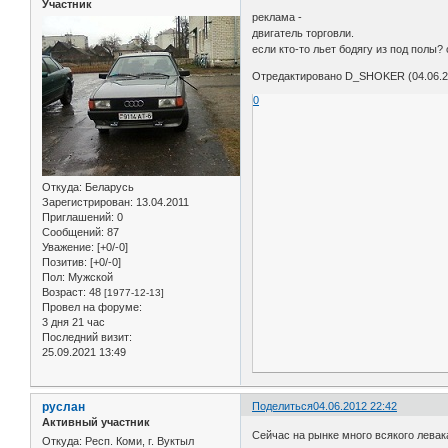
Участник
реклама -
двигатель торговли.
если кто-то льет бодягу из под полы? 
Отредактировано D_SHOKER (04.06.2
0
Откуда:
Беларусь
Зарегистрирован
: 13.04.2011
Приглашений:
0
Сообщений:
87
Уважение:
[+0/-0]
Позитив:
[+0/-0]
Пол:
Мужской
Возраст:
48
[1977-12-13]
Провел на форуме:
3 дня 21 час
Последний визит:
25.09.2021 13:49
руслан
Поделиться
04.06.2012 22:42
Активный участник
Сейчас на рынке много всякого левак
Откуда:
Респ. Коми, г. Вуктыл