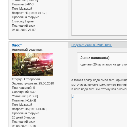
Уважение:
[+31/-0]
Позитив:
[+6/-0]
Пол:
Мужской
Возраст:
41
[1985-01-17]
Провел на форуме:
1 месяц 1 день
Последний визит:
05.01.2019 21:57
Хвост
Поделиться
10.05.2011 10:05
Активный участник
Jusez написал(а):
сделали 20 капиталок на детск
Откуда:
Ставрополь
а может сразу надо было лить оригин
Зарегистрирован
: 25.06.2010
моточасы, километраж, кол-во топлива 
Приглашений:
0
в него надо лить синтетику как в кам
Сообщений:
632
0
Уважение:
[+10/-0]
Позитив:
[+19/-2]
Пол:
Мужской
Возраст:
45
[1981-04-02]
Провел на форуме:
28 дней 5 часов
Последний визит:
05.08.2026 16:18