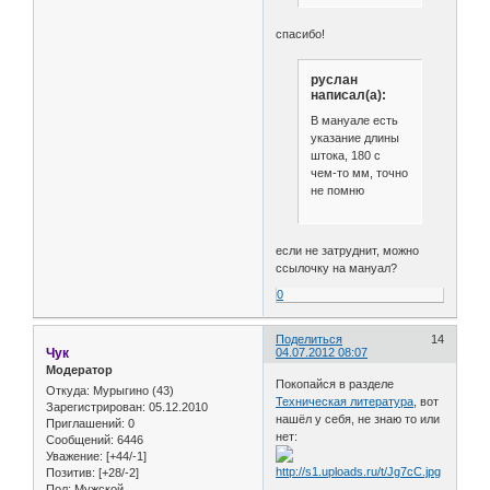
спасибо!
руслан
написал(а):
В мануале есть
указание длины
штока, 180 с
чем-то мм, точно
не помню
если не затруднит, можно
ссылочку на мануал?
0
Поделиться
14
Чук
04.07.2012 08:07
Модератор
Покопайся в разделе
Откуда:
Мурыгино (43)
Техническая литература
, вот
Зарегистрирован
: 05.12.2010
нашёл у себя, не знаю то или
Приглашений:
0
нет:
Сообщений:
6446
Уважение:
[+44/-1]
Позитив:
[+28/-2]
Пол:
Мужской