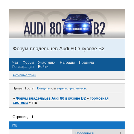
Форум владельцев Audi 80 в кузове В2
Чат
Форум
Участники
Награды
Правила
Регистрация
Войти
Активные темы
Привет, Гость!
Войдите
или
зарегистрируйтесь
.
»
Форум владельцев Audi 80 в кузове В2
»
Тормозная
система
»
гтц
Страница:
1
гтц
Поделиться
1