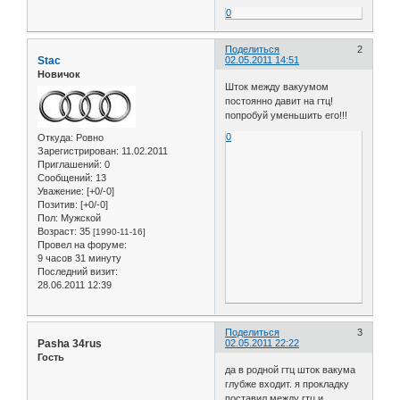
0
Поделиться
2
Stac
02.05.2011 14:51
Новичок
Шток между вакуумом
постоянно давит на гтц!
попробуй уменьшить его!!!
0
Откуда:
Ровно
Зарегистрирован
: 11.02.2011
Приглашений:
0
Сообщений:
13
Уважение:
[+0/-0]
Позитив:
[+0/-0]
Пол:
Мужской
Возраст:
35
[1990-11-16]
Провел на форуме:
9 часов 31 минуту
Последний визит:
28.06.2011 12:39
Поделиться
3
Pasha 34rus
02.05.2011 22:22
Гость
да в родной гтц шток вакума
глубже входит. я прокладку
поставил между гтц и