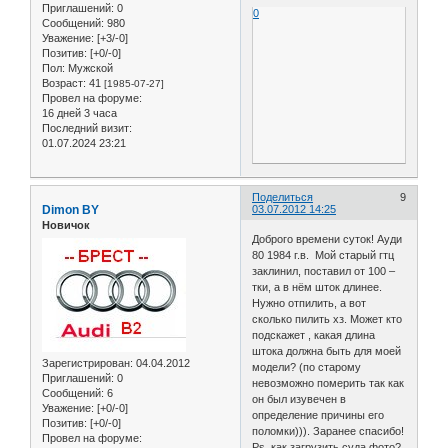
Приглашений:
0
0
Сообщений:
980
Уважение:
[+3/-0]
Позитив:
[+0/-0]
Пол:
Мужской
Возраст:
41
[1985-07-27]
Провел на форуме:
16 дней 3 часа
Последний визит:
01.07.2024 23:21
Поделиться
9
Dimon BY
03.07.2012 14:25
Новичок
Доброго времени суток! Ауди
80 1984 г.в. Мой старый гтц
заклинил, поставил от 100 –
тки, а в нём шток длинее.
Нужно отпилить, а вот
сколько пилить хз. Может кто
подскажет , какая длина
штока должна быть для моей
Зарегистрирован
: 04.04.2012
модели? (по старому
Приглашений:
0
невозможно померить так как
Сообщений:
6
он был изувечен в
Уважение:
[+0/-0]
определение причины его
Позитив:
[+0/-0]
поломки))). Заранее спасибо!
Провел на форуме:
Ps. как загрузить суда фото?