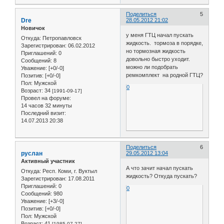
Поделиться
5
Dre
28.05.2012 21:02
Новичок
у меня ГТЦ начал пускать
Откуда:
Петропавловск
жидкость. тормоза в порядке,
Зарегистрирован
: 06.02.2012
но тормозная жидкость
Приглашений:
0
довольно быстро уходит.
Сообщений:
8
можно ли подобрать
Уважение:
[+0/-0]
ремкомплект на родной ГТЦ?
Позитив:
[+0/-0]
Пол:
Мужской
0
Возраст:
34
[1991-09-17]
Провел на форуме:
14 часов 32 минуты
Последний визит:
14.07.2013 20:38
Поделиться
6
руслан
29.05.2012 13:04
Активный участник
А что зачит начал пускать
Откуда:
Респ. Коми, г. Вуктыл
жидкость? Откуда пускать?
Зарегистрирован
: 17.08.2011
Приглашений:
0
0
Сообщений:
980
Уважение:
[+3/-0]
Позитив:
[+0/-0]
Пол:
Мужской
Возраст:
41
[1985-07-27]