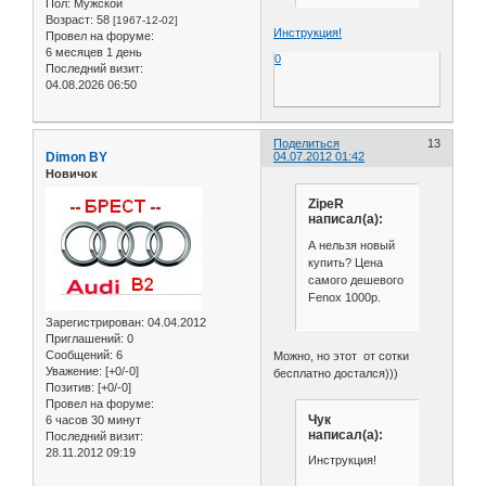
Пол:
Мужской
Возраст:
58
[1967-12-02]
Инструкция!
Провел на форуме:
6 месяцев 1 день
0
Последний визит:
04.08.2026 06:50
Поделиться
13
Dimon BY
04.07.2012 01:42
Новичок
ZipeR
написал(а):
А нельзя новый
купить? Цена
самого дешевого
Fenox 1000р.
Зарегистрирован
: 04.04.2012
Приглашений:
0
Сообщений:
6
Можно, но этот от сотки
Уважение:
[+0/-0]
бесплатно достался)))
Позитив:
[+0/-0]
Провел на форуме:
Чук
6 часов 30 минут
написал(а):
Последний визит:
28.11.2012 09:19
Инструкция!