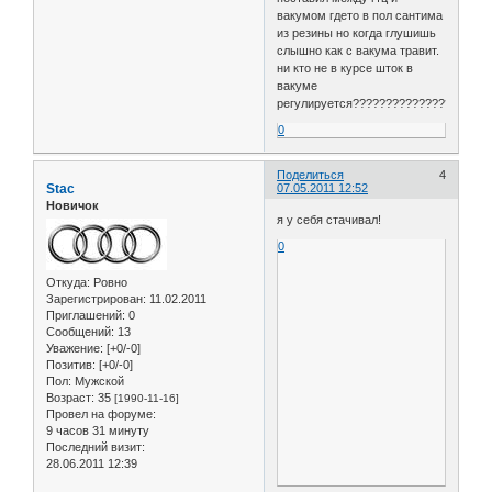
вакумом гдето в пол сантима
из резины но когда глушишь
слышно как с вакума травит.
ни кто не в курсе шток в
вакуме
регулируется?????????????????????
0
Поделиться
4
Stac
07.05.2011 12:52
Новичок
я у себя стачивал!
0
Откуда:
Ровно
Зарегистрирован
: 11.02.2011
Приглашений:
0
Сообщений:
13
Уважение:
[+0/-0]
Позитив:
[+0/-0]
Пол:
Мужской
Возраст:
35
[1990-11-16]
Провел на форуме:
9 часов 31 минуту
Последний визит:
28.06.2011 12:39