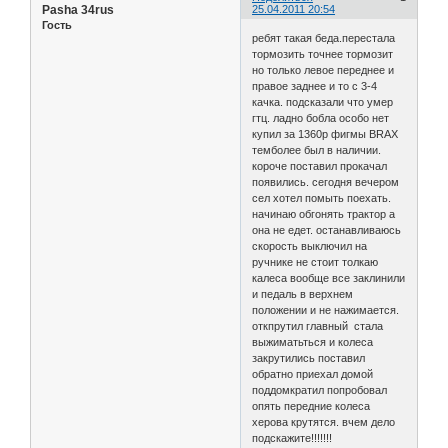
Pasha 34rus
25.04.2011 20:54
Гость
ребят такая беда.перестала
тормозить точнее тормозит
но только левое переднее и
правое заднее и то с 3-4
качка. подсказали что умер
гтц. ладно бобла особо нет
купил за 1360р фигмы BRAX
темболее был в наличии.
короче поставил прокачал
появились. сегодня вечером
сел хотел помыть поехать.
начинаю обгонять трактор а
она не едет. останавливаюсь
скорость выключил на
ручнике не стоит толкаю
калеса вообще все заклинили
и педаль в верхнем
положении и не нажимается.
откпрутил главный стала
выжиматьться и колеса
закрутились поставил
обратно приехал домой
поддомкратил попробовал
опять передние колеса
херова крутятся. вчем дело
подскажите!!!!!!!