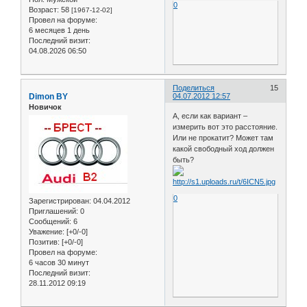
0
Возраст:
58
[1967-12-02]
Провел на форуме:
6 месяцев 1 день
Последний визит:
04.08.2026 06:50
Поделиться
15
Dimon BY
04.07.2012 12:57
Новичок
А, если как вариант –
измерить вот это расстояние.
Или не прокатит? Может там
какой свободный ход должен
быть?
0
Зарегистрирован
: 04.04.2012
Приглашений:
0
Сообщений:
6
Уважение:
[+0/-0]
Позитив:
[+0/-0]
Провел на форуме:
6 часов 30 минут
Последний визит:
28.11.2012 09:19