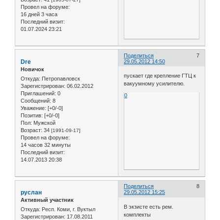
Провел на форуме:
16 дней 3 часа
Последний визит:
01.07.2024 23:21
Поделиться
7
Dre
29.05.2012 14:50
Новичок
пускает где крепление ГТЦ к
Откуда:
Петропавловск
вакуумному усилителю.
Зарегистрирован
: 06.02.2012
Приглашений:
0
0
Сообщений:
8
Уважение:
[+0/-0]
Позитив:
[+0/-0]
Пол:
Мужской
Возраст:
34
[1991-09-17]
Провел на форуме:
14 часов 32 минуты
Последний визит:
14.07.2013 20:38
Поделиться
8
руслан
29.05.2012 15:25
Активный участник
В экзисте есть рем.
Откуда:
Респ. Коми, г. Вуктыл
комплекты
Зарегистрирован
: 17.08.2011