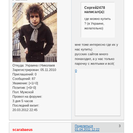
Сергей2478
написал(а):
где можно купить
? (в Украине,
желательно)
мне тоже интересно где их у
нас купить)
русских сайтов много
понаходил, а у нас только
парочку с желтыми и всё(
Откуда:
Украина г.Николаев
Зарегистрирован
: 05.11.2010
0
Приглашений:
0
Сообщений:
87
Уважение:
[+1/-0]
Позитив:
[+0/-0]
Пол:
Мужской
Провел на форуме:
3 дня 5 часов
Последний визит:
20.03.2012 22:45
Поделиться
3
scarabaeus
01.04.2011 12:22