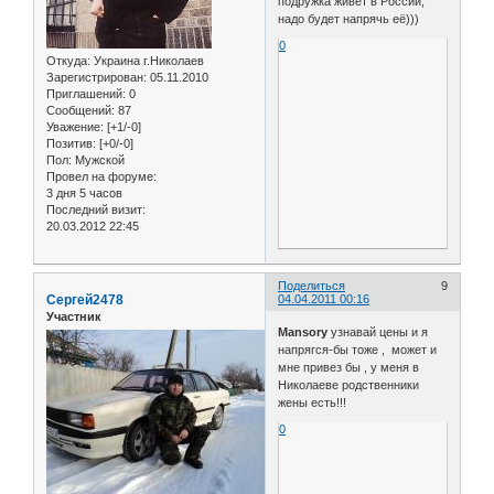
подружка живет в России,
надо будет напрячь её)))
0
Откуда:
Украина г.Николаев
Зарегистрирован
: 05.11.2010
Приглашений:
0
Сообщений:
87
Уважение:
[+1/-0]
Позитив:
[+0/-0]
Пол:
Мужской
Провел на форуме:
3 дня 5 часов
Последний визит:
20.03.2012 22:45
Поделиться
9
Сергей2478
04.04.2011 00:16
Участник
Mansory
узнавай цены и я
напрягся-бы тоже , может и
мне привез бы , у меня в
Николаеве родственники
жены есть!!!
0