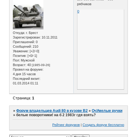
рябчиков
0
Откуда:
г. Брест
Зарегистрирован
: 10.11.2011
Приглашений:
0
Сообщений:
210
Уважение:
[+2/-0]
Позитив:
[+0/-1]
Пол:
Мужской
Возраст:
40
[1985-09-26]
Провел на форуме:
4 дня 15 часов
Последний визит:
01.03.2014 01:11
Страница:
1
»
Форум владельцев Audi 80 в кузове В2
»
ОчУмелые ручки
»
белые поворотники! на б 2 1983г гдя взять?
Рейтинг форумов
|
Создать форум бесплатно