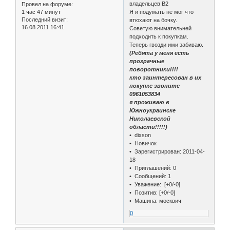
владельцев В2
Провел на форуме:
1 час 47 минут
Я и подумать не мог что
Последний визит:
втюхают на бочку.
16.08.2011 16:41
Советую внимательней
подходить к покупкам.
Теперь гвозди ими забиваю.
(Ребята у меня есть
прозрачные
поворотники!!!!
кто заинтересован в их
покупке звоните
0961053834
я проживаю в
Южноукраинске
Николаевской
области!!!!!)
• dixson
• Новичок
• Зарегистрирован: 2011-04-
18
• Приглашений: 0
• Сообщений: 1
• Уважение: [+0/-0]
• Позитив: [+0/-0]
• Машина: москвич
0