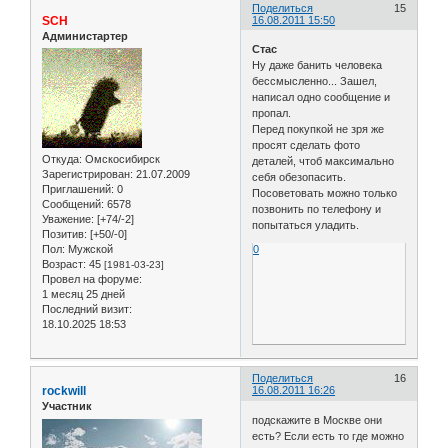
Поделиться
15
SCH
16.08.2011 15:50
Администартер
Стас
Ну даже банить человека
бессмысленно... Зашел,
написал одно сообщение и
пропал.
Перед покупкой не зря же
просят сделать фото
Откуда:
Омскосибирск
деталей, чтоб максимально
Зарегистрирован
: 21.07.2009
себя обезопасить.
Приглашений:
0
Посоветовать можно только
Сообщений:
6578
позвонить по телефону и
Уважение:
[+74/-2]
попытаться уладить.
Позитив:
[+50/-0]
Пол:
Мужской
0
Возраст:
45
[1981-03-23]
Провел на форуме:
1 месяц 25 дней
Последний визит:
18.10.2025 18:53
Поделиться
16
rockwill
16.08.2011 16:26
Участник
подскажите в Москве они
есть? Если есть то где можно