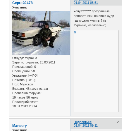
Сергей2478
01.04.2011 08:51
Участник
хочуУУУУУ прозрачные
поворотники на свою ауди
где можно купить ? (в
Украине, желательно)
0
Откуда:
Украина
Зарегистрирован
: 13.03.2011
Приглашений:
0
Сообщений:
58
Уважение:
[+4/-0]
Позитив:
[+0/-0]
Пол:
Мужской
Возраст:
48
[1978-01-24]
Провел на форуме:
19 часов 56 минут
Последний визит:
10.01.2013 20:14
Поделиться
2
Mansory
01.04.2011 09:11
Участник