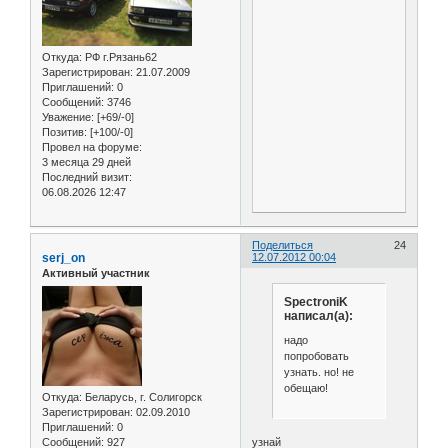
Откуда:
РФ г.Рязань62
Зарегистрирован
: 21.07.2009
Приглашений:
0
Сообщений:
3746
Уважение:
[+69/-0]
Позитив:
[+100/-0]
Провел на форуме:
3 месяца 29 дней
Последний визит:
06.08.2026 12:47
Поделиться
24
serj_on
12.07.2012 00:04
Активный участник
SpectroniK
написал(а):
надо
попробовать
узнать. но! не
обещаю!
Откуда:
Беларусь, г. Солигорск
Зарегистрирован
: 02.09.2010
Приглашений:
0
Сообщений:
927
узнай