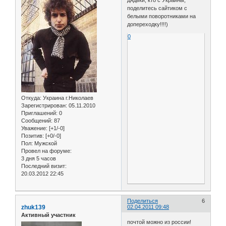
дядьки, кто с Украины,
поделитесь сайтиком с
белыми поворотниками на
допереходку!!!!)
0
Откуда:
Украина г.Николаев
Зарегистрирован
: 05.11.2010
Приглашений:
0
Сообщений:
87
Уважение:
[+1/-0]
Позитив:
[+0/-0]
Пол:
Мужской
Провел на форуме:
3 дня 5 часов
Последний визит:
20.03.2012 22:45
Поделиться
6
zhuk139
02.04.2011 09:48
Активный участник
почтой можно из россии!