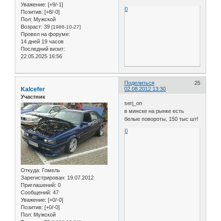
Уважение:
[+9/-1]
0
Позитив:
[+8/-0]
Пол:
Мужской
Возраст:
39
[1986-10-27]
Провел на форуме:
14 дней 19 часов
Последний визит:
22.05.2025 16:56
Поделиться
25
Kalcefer
02.08.2012 13:30
Участник
serj_on
в минске на рынке есть
белые повороты, 150 тыс шт!
0
Откуда:
Гомель
Зарегистрирован
: 19.07.2012
Приглашений:
0
Сообщений:
47
Уважение:
[+0/-0]
Позитив:
[+0/-0]
Пол:
Мужской