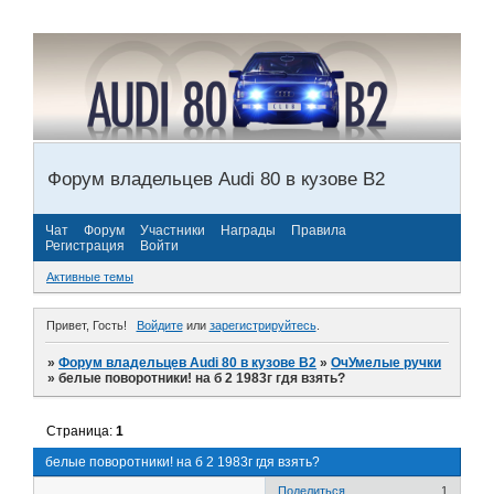
Форум владельцев Audi 80 в кузове В2
Чат
Форум
Участники
Награды
Правила
Регистрация
Войти
Активные темы
Привет, Гость!
Войдите
или
зарегистрируйтесь
.
»
Форум владельцев Audi 80 в кузове В2
»
ОчУмелые ручки
»
белые поворотники! на б 2 1983г гдя взять?
Страница:
1
белые поворотники! на б 2 1983г гдя взять?
Поделиться
1