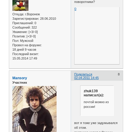
поворотники?
0
Откуда:
г.Воронеж
Зарегистрирован
: 28.06.2010
Приглашений:
0
Сообщений:
322
Уважение:
[+3/-0]
Позитив:
[+3/-0]
Пол:
Мужской
Провел на форуме:
18 дней 9 часов
Последний визит:
15.05.2014 17:49
Поделиться
8
Mansory
02.04.2011 14:45
Участник
zhuk139
написал(а):
почтой можно из
россии!
вот я тоже уже задумывался
об этом.