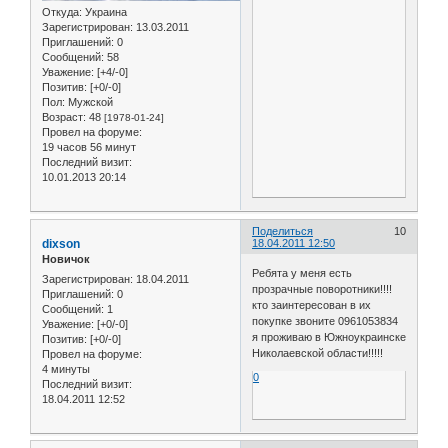
Откуда:
Украина
Зарегистрирован
: 13.03.2011
Приглашений:
0
Сообщений:
58
Уважение:
[+4/-0]
Позитив:
[+0/-0]
Пол:
Мужской
Возраст:
48
[1978-01-24]
Провел на форуме:
19 часов 56 минут
Последний визит:
10.01.2013 20:14
Поделиться
10
dixson
18.04.2011 12:50
Новичок
Ребята у меня есть
Зарегистрирован
: 18.04.2011
прозрачные поворотники!!!!
Приглашений:
0
кто заинтересован в их
Сообщений:
1
покупке звоните 0961053834
Уважение:
[+0/-0]
я проживаю в Южноукраинске
Позитив:
[+0/-0]
Николаевской области!!!!!
Провел на форуме:
4 минуты
0
Последний визит:
18.04.2011 12:52