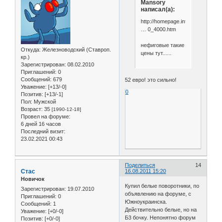
Mansory
написал(а):
http://homepage.internet.lu/custo
… 0_4000.htm
нефиговые такие
Откуда:
Железноводский (Ставроп.
цены тут......
кр.)
Зарегистрирован
: 08.02.2010
Приглашений:
0
Сообщений:
679
52 евро! это сильно!
Уважение:
[+13/-0]
0
Позитив:
[+13/-1]
Пол:
Мужской
Возраст:
35
[1990-12-18]
Провел на форуме:
6 дней 16 часов
Последний визит:
23.02.2021 00:43
Поделиться
14
Стас
16.08.2011 15:20
Новичок
Купил белые поворотники, по
Зарегистрирован
: 19.07.2010
объявлению на форуме, с
Приглашений:
0
Южноукраинска.
Сообщений:
1
Действительно белые, но на
Уважение:
[+0/-0]
Б3 бочку. Непонятно форум
Позитив:
[+0/-0]