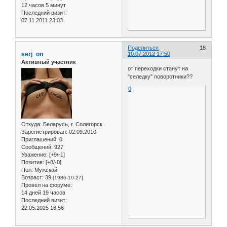
12 часов 5 минут
Последний визит:
07.11.2011 23:03
Поделиться
18
serj_on
10.07.2012 17:50
Активный участник
от переходки станут на
"селедку" поворотники??
0
Откуда:
Беларусь, г. Солигорск
Зарегистрирован
: 02.09.2010
Приглашений:
0
Сообщений:
927
Уважение:
[+9/-1]
Позитив:
[+8/-0]
Пол:
Мужской
Возраст:
39
[1986-10-27]
Провел на форуме:
14 дней 19 часов
Последний визит:
22.05.2025 16:56