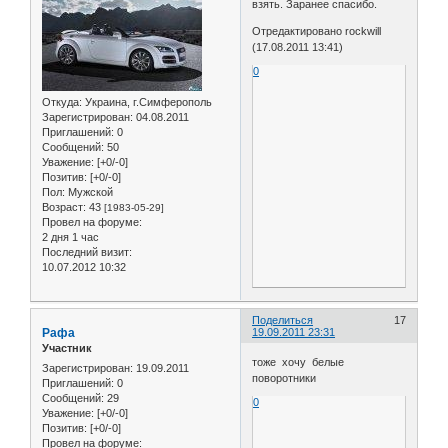
взять. Заранее спасибо.
Отредактировано rockwill
(17.08.2011 13:41)
0
Откуда:
Украина, г.Симферополь
Зарегистрирован
: 04.08.2011
Приглашений:
0
Сообщений:
50
Уважение:
[+0/-0]
Позитив:
[+0/-0]
Пол:
Мужской
Возраст:
43
[1983-05-29]
Провел на форуме:
2 дня 1 час
Последний визит:
10.07.2012 10:32
Поделиться
17
Рафа
19.09.2011 23:31
Участник
тоже хочу белые
Зарегистрирован
: 19.09.2011
поворотники
Приглашений:
0
Сообщений:
29
0
Уважение:
[+0/-0]
Позитив:
[+0/-0]
Провел на форуме: