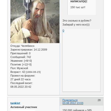
написал(а):
150 тыс шт!
Это сколько в рублях?
Забирай у него все)))
0
Откуда:
Челябинск
Зарегистрирован
: 14.12.2009
Приглашений:
0
Сообщений:
742
Уважение:
[+8/-0]
Позитив:
[+12/-0]
Пол:
Мужской
Возраст:
42
[1984-06-15]
Провел на форуме:
27 дней 22 часа
Последний визит:
08.05.2022 20:42
Поделиться
28
tankist
03.08.2012 13:03
Активный участник
150 000 зайчиков = 585