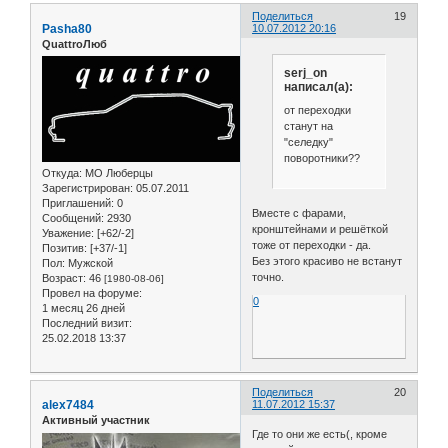
Поделиться
19
Pasha80
10.07.2012 20:16
QuattroЛюб
serj_on
написал(а):
от переходки
станут на
"селедку"
поворотники??
Откуда:
МО Люберцы
Зарегистрирован
: 05.07.2011
Приглашений:
0
Вместе с фарами,
Сообщений:
2930
кронштейнами и решёткой
Уважение:
[+62/-2]
тоже от переходки - да.
Позитив:
[+37/-1]
Без этого красиво не встанут
Пол:
Мужской
точно.
Возраст:
46
[1980-08-06]
Провел на форуме:
0
1 месяц 26 дней
Последний визит:
25.02.2018 13:37
Поделиться
20
alex7484
11.07.2012 15:37
Активный участник
Где то они же есть(, кроме