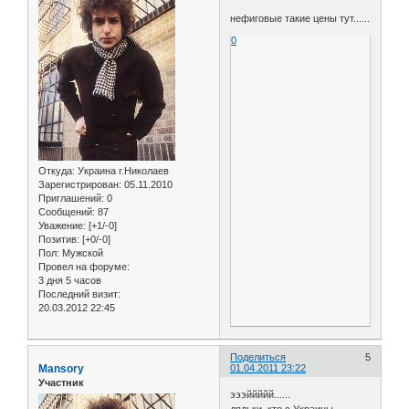
нефиговые такие цены тут......
0
Откуда:
Украина г.Николаев
Зарегистрирован
: 05.11.2010
Приглашений:
0
Сообщений:
87
Уважение:
[+1/-0]
Позитив:
[+0/-0]
Пол:
Мужской
Провел на форуме:
3 дня 5 часов
Последний визит:
20.03.2012 22:45
Поделиться
5
Mansory
01.04.2011 23:22
Участник
эээййййй......