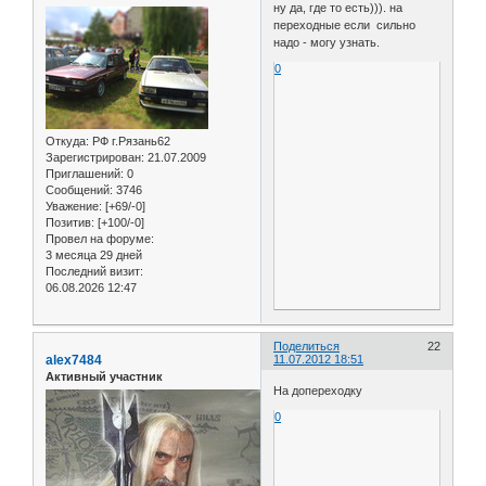
ну да, где то есть))). на
переходные если сильно
надо - могу узнать.
0
Откуда:
РФ г.Рязань62
Зарегистрирован
: 21.07.2009
Приглашений:
0
Сообщений:
3746
Уважение:
[+69/-0]
Позитив:
[+100/-0]
Провел на форуме:
3 месяца 29 дней
Последний визит:
06.08.2026 12:47
Поделиться
22
alex7484
11.07.2012 18:51
Активный участник
На допереходку
0