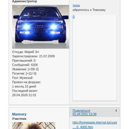
Администратор
тынц
обратитесь к Темному
0
Откуда:
Марий Эл
Зарегистрирован
: 21.07.2009
Приглашений:
0
Сообщений:
4206
Уважение:
[+39/-2]
Позитив:
[+11/-0]
Пол:
Мужской
Провел на форуме:
1 месяц 15 дней
Последний визит:
28.04.2026 21:01
Поделиться
4
Mansory
01.04.2011 13:38
Участник
http://homepage.internet.lu/customautoc
… 0_4000.htm