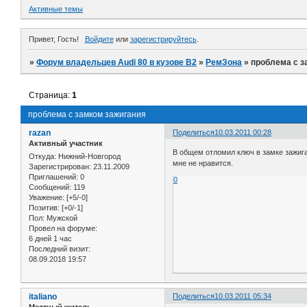
Активные темы
Привет, Гость!
Войдите
или
зарегистрируйтесь
.
»
Форум владельцев Audi 80 в кузове В2
»
РемЗона
»
проблема с з
Страница:
1
проблема с замком зажигания
razan
Поделиться
10.03.2011 00:28
Активный участник
В общем отломил ключ в замке зажига
Откуда:
Нижний-Новгород
мне не нравится.
Зарегистрирован
: 23.11.2009
Приглашений:
0
0
Сообщений:
119
Уважение:
[+5/-0]
Позитив:
[+0/-1]
Пол:
Мужской
Провел на форуме:
6 дней 1 час
Последний визит:
08.09.2018 19:57
italiano
Поделиться
10.03.2011 05:34