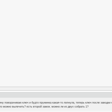
ну поворачиваю ключ и будто пружинка какая-то лопнула, теперь ключ после заводки
то можно вылечить? есть второй замок. можно ли из двух собрать 1?