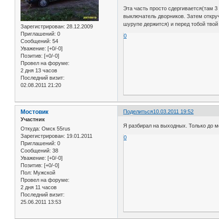
Эта часть просто сдергивается(там 
выключатель дворников. Затем откру
шурупе держится) и перед тобой твой
Зарегистрирован
: 28.12.2009
Приглашений:
0
0
Сообщений:
54
Уважение:
[+0/-0]
Позитив:
[+0/-0]
Провел на форуме:
2 дня 13 часов
Последний визит:
02.08.2011 21:20
Мостовик
Поделиться
10.03.2011 19:52
Участник
Я разбирал на выходных. Только до м
Откуда:
Омск 55rus
Зарегистрирован
: 19.01.2011
0
Приглашений:
0
Сообщений:
38
Уважение:
[+0/-0]
Позитив:
[+0/-0]
Пол:
Мужской
Провел на форуме:
2 дня 11 часов
Последний визит:
25.06.2011 13:53