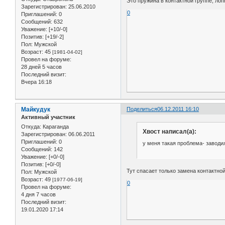
Это пружина в контактной группе, ло
Зарегистрирован
: 25.06.2010
0
Приглашений:
0
Сообщений:
632
Уважение:
[+10/-0]
Позитив:
[+19/-2]
Пол:
Мужской
Возраст:
45
[1981-04-02]
Провел на форуме:
28 дней 5 часов
Последний визит:
Вчера 16:18
Майкудук
Поделиться
06.12.2011 16:10
Активный участник
Откуда:
Караганда
Хвост написал(а):
Зарегистрирован
: 06.06.2011
Приглашений:
0
у меня такая проблема- заводи
Сообщений:
142
Уважение:
[+0/-0]
Позитив:
[+0/-0]
Тут спасает только замена контактно
Пол:
Мужской
Возраст:
49
[1977-06-19]
0
Провел на форуме:
4 дня 7 часов
Последний визит:
19.01.2020 17:14