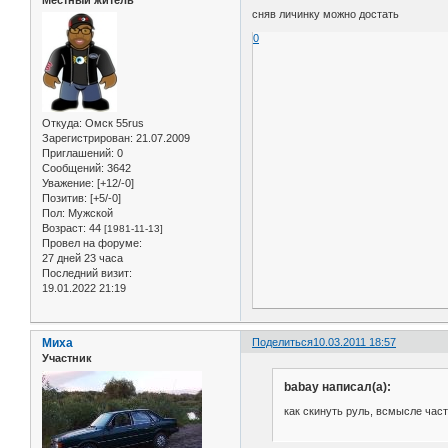
Местный житель
сняв личинку можно достать
0
Откуда:
Омск 55rus
Зарегистрирован
: 21.07.2009
Приглашений:
0
Сообщений:
3642
Уважение:
[+12/-0]
Позитив:
[+5/-0]
Пол:
Мужской
Возраст:
44
[1981-11-13]
Провел на форуме:
27 дней 23 часа
Последний визит:
19.01.2022 21:19
Миха
Поделиться
10.03.2011 18:57
Участник
babay написал(а):
как скинуть руль, всмысле част