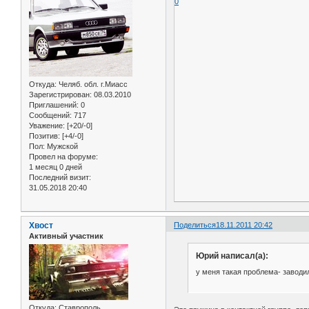
0
Откуда:
Челяб. обл. г.Миасс
Зарегистрирован
: 08.03.2010
Приглашений:
0
Сообщений:
717
Уважение:
[+20/-0]
Позитив:
[+4/-0]
Пол:
Мужской
Провел на форуме:
1 месяц 0 дней
Последний визит:
31.05.2018 20:40
Хвост
Поделиться
18.11.2011 20:42
Активный участник
Юрий написал(а):
у меня такая проблема- заводи
Откуда:
Ставрополь