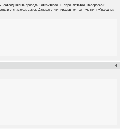
ль, остоединяешь провода и откручиваешь переключатель поворотов и
овода и стягиваешь замок. Дальше откручиваешь контактную группу(на одном
4