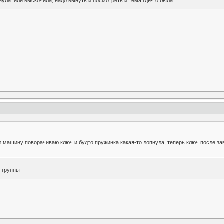
пнула или выскочила, надо вынуть и посмотреть и тема где-то была.
л машину поворачиваю ключ и будто пружинка какая-то лопнула, теперь ключ после з
й группы