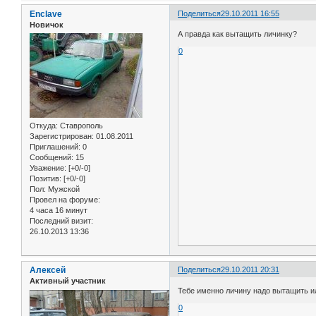
Enclave
Поделиться
29.10.2011 16:55
Новичок
А правда как вытащить личинку?
0
Откуда:
Ставрополь
Зарегистрирован
: 01.08.2011
Приглашений:
0
Сообщений:
15
Уважение:
[+0/-0]
Позитив:
[+0/-0]
Пол:
Мужской
Провел на форуме:
4 часа 16 минут
Последний визит:
26.10.2013 13:36
Алексей
Поделиться
29.10.2011 20:31
Активный участник
Тебе именно личину надо вытащить и
0