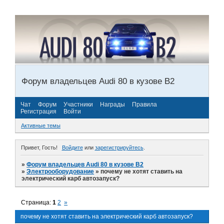
Форум владельцев Audi 80 в кузове В2
Чат
Форум
Участники
Награды
Правила
Регистрация
Войти
Активные темы
Привет, Гость!
Войдите
или
зарегистрируйтесь
.
»
Форум владельцев Audi 80 в кузове В2
»
Электрооборудование
»
почему не хотят ставить на
электрический карб автозапуск?
Страница:
1
2
»
почему не хотят ставить на электрический карб автозапуск?