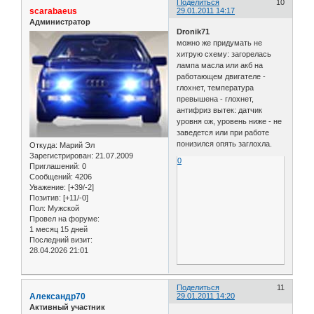
Поделиться
10
scarabaeus
29.01.2011 14:17
Администратор
Dronik71
можно же придумать не
хитрую схему: загорелась
лампа масла или акб на
работающем двигателе -
глохнет, температура
превышена - глохнет,
антифриз вытек: датчик
уровня ож, уровень ниже - не
заведется или при работе
понизился опять заглохла.
Откуда:
Марий Эл
Зарегистрирован
: 21.07.2009
0
Приглашений:
0
Сообщений:
4206
Уважение:
[+39/-2]
Позитив:
[+11/-0]
Пол:
Мужской
Провел на форуме:
1 месяц 15 дней
Последний визит:
28.04.2026 21:01
Поделиться
11
Александр70
29.01.2011 14:20
Активный участник