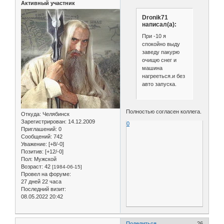
Активный участник
Dronik71
написал(а):
При -10 я
спокойно выду
заведу пакурю
очищю снег и
машина
нагрееться.и без
авто запуска.
Полностью согласен коллега.
Откуда:
Челябинск
Зарегистрирован
: 14.12.2009
0
Приглашений:
0
Сообщений:
742
Уважение:
[+8/-0]
Позитив:
[+12/-0]
Пол:
Мужской
Возраст:
42
[1984-06-15]
Провел на форуме:
27 дней 22 часа
Последний визит:
08.05.2022 20:42
Поделиться
26