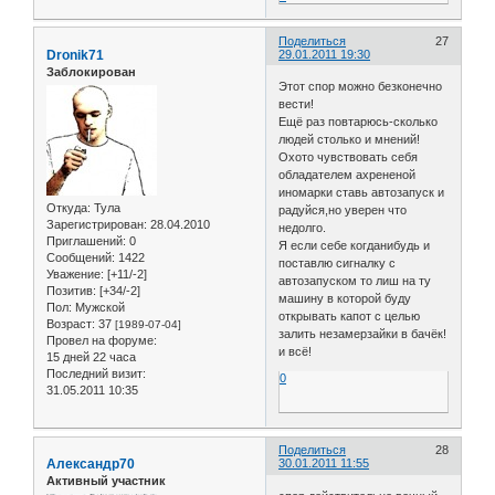
Поделиться
27
Dronik71
29.01.2011 19:30
Заблокирован
Этот спор можно безконечно
вести!
Ещё раз повтарюсь-сколько
людей столько и мнений!
Охото чувствовать себя
обладателем ахрененой
иномарки ставь автозапуск и
Откуда:
Тула
радуйся,но уверен что
Зарегистрирован
: 28.04.2010
недолго.
Приглашений:
0
Я если себе когданибудь и
Сообщений:
1422
поставлю сигналку с
Уважение:
[+11/-2]
автозапуском то лиш на ту
Позитив:
[+34/-2]
машину в которой буду
Пол:
Мужской
открывать капот с целью
Возраст:
37
[1989-07-04]
залить незамерзайки в бачёк!
Провел на форуме:
и всё!
15 дней 22 часа
Последний визит:
0
31.05.2011 10:35
Поделиться
28
Александр70
30.01.2011 11:55
Активный участник