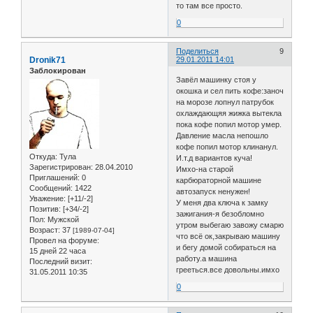
то там все просто.
0
Поделиться
9
Dronik71
29.01.2011 14:01
Заблокирован
Завёл машинку стоя у
окошка и сел пить кофе:заноч
на морозе лопнул патрубок
охлаждающяя жижка вытекла
пока кофе попил мотор умер.
Давление масла непошло
кофе попил мотор клинанул.
Откуда:
Тула
И.т.д вариантов куча!
Зарегистрирован
: 28.04.2010
Имхо-на старой
Приглашений:
0
карбюраторной машине
Сообщений:
1422
автозапуск ненужен!
Уважение:
[+11/-2]
У меня два ключа к замку
Позитив:
[+34/-2]
зажигания-я безобломно
Пол:
Мужской
утром выбегаю завожу смарю
Возраст:
37
[1989-07-04]
что всё ок,закрываю машину
Провел на форуме:
и бегу домой собираться на
15 дней 22 часа
работу.а машина
Последний визит:
грееться.все довольны.имхо
31.05.2011 10:35
0