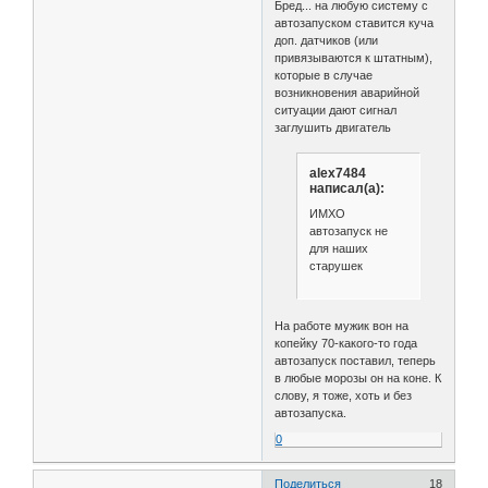
Бред... на любую систему с
автозапуском ставится куча
доп. датчиков (или
привязываются к штатным),
которые в случае
возникновения аварийной
ситуации дают сигнал
заглушить двигатель
alex7484
написал(а):
ИМХО
автозапуск не
для наших
старушек
На работе мужик вон на
копейку 70-какого-то года
автозапуск поставил, теперь
в любые морозы он на коне. К
слову, я тоже, хоть и без
автозапуска.
0
Поделиться
18