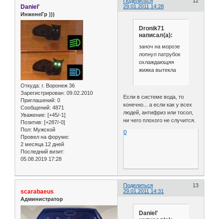
Поделиться
12
Daniel'
29.01.2011 14:28
ИнженеГр )))
Dronik71
написал(а):
заноч на морозе
лопнул патрубок
охлаждающяя
жижка вытекла
Откуда:
г. Воронеж 36
Зарегистрирован
: 09.02.2010
Если в системе вода, то
Приглашений:
0
конечно... а если как у всех
Сообщений:
4871
людей, антифриз или тосол,
Уважение:
[+45/-1]
ни чего плохого не случится.
Позитив:
[+287/-0]
Пол:
Мужской
0
Провел на форуме:
2 месяца 12 дней
Последний визит:
05.08.2019 17:28
Поделиться
13
scarabaeus
29.01.2011 14:31
Администратор
Daniel'