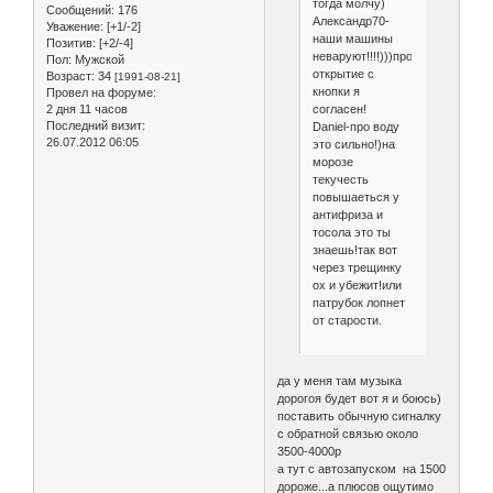
тогда молчу)
Сообщений:
176
Александр70-
Уважение:
[+1/-2]
наши машины
Позитив:
[+2/-4]
неваруют!!!!)))про
Пол:
Мужской
открытие с
Возраст:
34
[1991-08-21]
кнопки я
Провел на форуме:
согласен!
2 дня 11 часов
Последний визит:
Daniel-про воду
26.07.2012 06:05
это сильно!)на
морозе
текучесть
повышаеться у
антифриза и
тосола это ты
знаешь!так вот
через трещинку
ох и убежит!или
патрубок лопнет
от старости.
да у меня там музыка
дорогоя будет вот я и боюсь)
поставить обычную сигналку
с обратной связью около
3500-4000р
а тут с автозапуском на 1500
дороже...а плюсов ощутимо