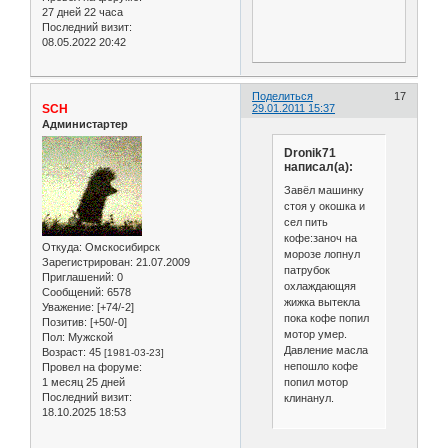
27 дней 22 часа
Последний визит:
08.05.2022 20:42
Поделиться
17
SCH
29.01.2011 15:37
Администартер
Dronik71
написал(а):
Завёл машинку
стоя у окошка и
сел пить
кофе:заноч на
Откуда:
Омскосибирск
морозе лопнул
Зарегистрирован
: 21.07.2009
патрубок
Приглашений:
0
охлаждающяя
Сообщений:
6578
жижка вытекла
Уважение:
[+74/-2]
пока кофе попил
Позитив:
[+50/-0]
мотор умер.
Пол:
Мужской
Давление масла
Возраст:
45
[1981-03-23]
непошло кофе
Провел на форуме:
попил мотор
1 месяц 25 дней
Последний визит:
клинанул.
18.10.2025 18:53