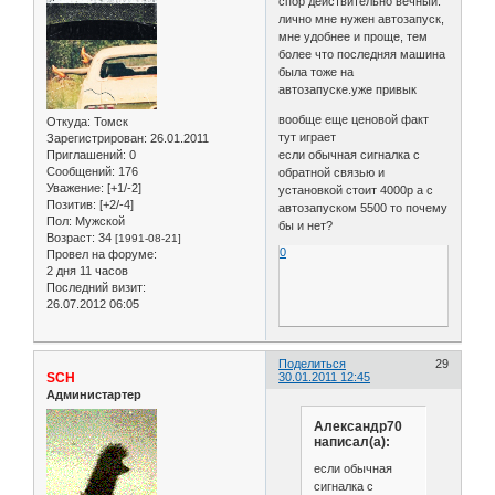
спор действительно вечный.
лично мне нужен автозапуск,
мне удобнее и проще, тем
более что последняя машина
была тоже на
автозапуске.уже привык
вообще еще ценовой факт
Откуда:
Томск
тут играет
Зарегистрирован
: 26.01.2011
если обычная сигналка с
Приглашений:
0
Сообщений:
176
обратной связью и
Уважение:
[+1/-2]
установкой стоит 4000р а с
Позитив:
[+2/-4]
автозапуском 5500 то почему
Пол:
Мужской
бы и нет?
Возраст:
34
[1991-08-21]
0
Провел на форуме:
2 дня 11 часов
Последний визит:
26.07.2012 06:05
Поделиться
29
SCH
30.01.2011 12:45
Администартер
Александр70
написал(а):
если обычная
сигналка с