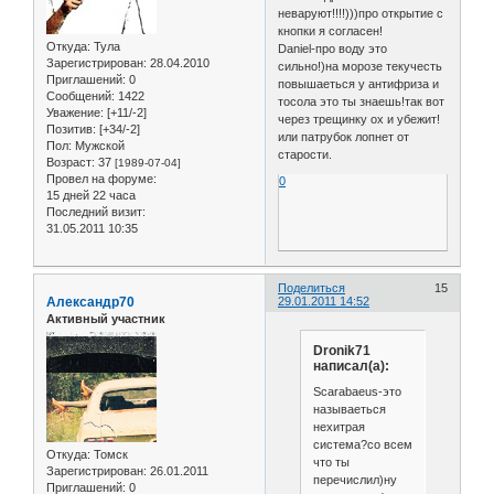
неваруют!!!!)))про открытие с
кнопки я согласен!
Откуда:
Тула
Daniel-про воду это
Зарегистрирован
: 28.04.2010
сильно!)на морозе текучесть
Приглашений:
0
повышаеться у антифриза и
Сообщений:
1422
тосола это ты знаешь!так вот
Уважение:
[+11/-2]
через трещинку ох и убежит!
Позитив:
[+34/-2]
или патрубок лопнет от
Пол:
Мужской
старости.
Возраст:
37
[1989-07-04]
Провел на форуме:
0
15 дней 22 часа
Последний визит:
31.05.2011 10:35
Поделиться
15
Александр70
29.01.2011 14:52
Активный участник
Dronik71
написал(а):
Scarabaeus-это
называеться
нехитрая
система?со всем
Откуда:
Томск
что ты
Зарегистрирован
: 26.01.2011
перечислил)ну
Приглашений:
0