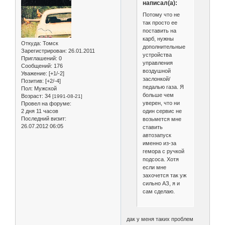
написал(а):
Потому что не
так просто ее
поставить на
карб, нужны
Откуда:
Томск
дополнительные
Зарегистрирован
: 26.01.2011
устройства
Приглашений:
0
управления
Сообщений:
176
воздушной
Уважение:
[+1/-2]
заслонкой/
Позитив:
[+2/-4]
педалью газа. Я
Пол:
Мужской
больше чем
Возраст:
34
[1991-08-21]
уверен, что ни
Провел на форуме:
один сервис не
2 дня 11 часов
Последний визит:
возьмется мне
26.07.2012 06:05
ставить
автозапуск
именно из-за
гемора с ручкой
подсоса. Хотя
если мне
захочется так уж
сильно АЗ, я и
сам сделаю.
дак у меня таких проблем