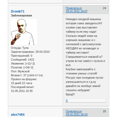
Поделиться
24
Dronik71
29.01.2011 18:07
Заблокирован
Невидел неодной машины
которая сама заводиться!!!
хозяин сам выставляет
таймер если ему надо!
Сколько людей знаю на
хороших машинах и с
сигналкой с автозапуском-
Откуда:
Тула
НЕОДИН их незаводит и
Зарегистрирован
: 28.04.2010
таймер неставит!
Приглашений:
0
Спрашиваеться накакой а?
Сообщений:
1422
утром встал завёл с пульта и
Уважение:
[+11/-2]
всё.
Позитив:
[+34/-2]
Клубни-завязывайте с
Пол:
Мужской
чтением умных статей!
Возраст:
37
[1989-07-04]
Ресурс при холодном пуске
Провел на форуме:
уменьшаеться и.т.д ну
15 дней 22 часа
давайте их вообще зимой
Последний визит:
глушить небудем!
31.05.2011 10:35
Бред!!!
0
Поделиться
25
alex7484
29.01.2011 18:19