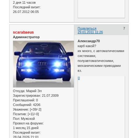
2 дня 11 часов
Последний визит:
26.07.2012 06:05
Поделиться
7
scarabaeus
29.01.2011 11:26
Администратор
Александр70
карб какой?
их много, с автоматическими
системами,
полуавтоматическими,
механическими приводами
вз.
0
Откуда:
Марий Эл
Зарегистрирован
: 21.07.2009
Приглашений:
0
Сообщений:
4206
Уважение:
[+39/-2]
Позитив:
[+11/-0]
Пол:
Мужской
Провел на форуме:
1 месяц 15 дней
Последний визит:
28.04.2026 21:01