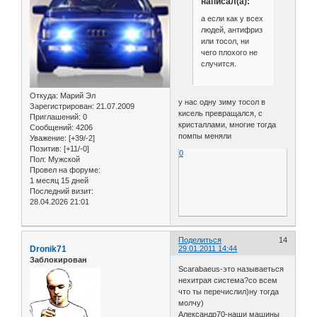
написал(а):
а если как у всех
людей, антифриз
или тосол, ни
чего плохого не
случится.
Откуда:
Марий Эл
у нас одну зиму тосол в
Зарегистрирован
: 21.07.2009
кисель превращался, с
Приглашений:
0
кристаллами, многие тогда
Сообщений:
4206
помпы меняли
Уважение:
[+39/-2]
Позитив:
[+11/-0]
0
Пол:
Мужской
Провел на форуме:
1 месяц 15 дней
Последний визит:
28.04.2026 21:01
Поделиться
14
Dronik71
29.01.2011 14:44
Заблокирован
Scarabaeus-это называеться
нехитрая система?со всем
что ты перечислил)ну тогда
молчу)
Александр70-наши машины