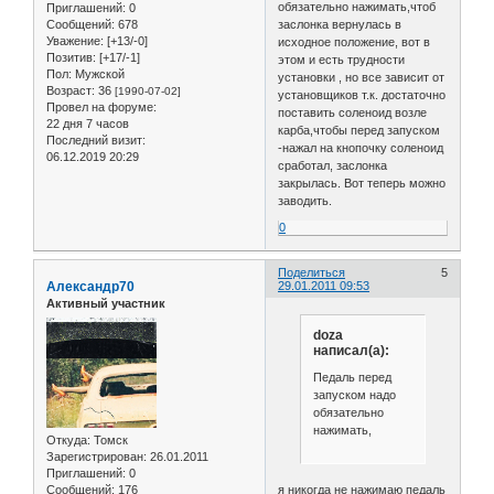
обязательно нажимать,чтоб
Приглашений:
0
Сообщений:
678
заслонка вернулась в
Уважение:
[+13/-0]
исходное положение, вот в
Позитив:
[+17/-1]
этом и есть трудности
Пол:
Мужской
установки , но все зависит от
Возраст:
36
[1990-07-02]
установщиков т.к. достаточно
Провел на форуме:
поставить соленоид возле
22 дня 7 часов
карба,чтобы перед запуском
Последний визит:
-нажал на кнопочку соленоид
06.12.2019 20:29
сработал, заслонка
закрылась. Вот теперь можно
заводить.
0
Поделиться
5
Александр70
29.01.2011 09:53
Активный участник
doza
написал(а):
Педаль перед
запуском надо
обязательно
нажимать,
Откуда:
Томск
Зарегистрирован
: 26.01.2011
Приглашений:
0
Сообщений:
176
я никогда не нажимаю педаль