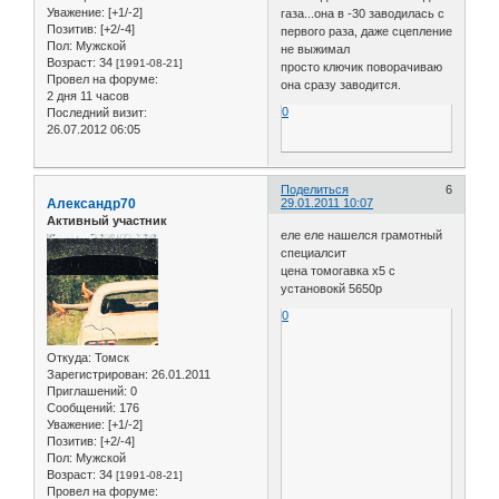
Уважение:
[+1/-2]
газа...она в -30 заводилась с
Позитив:
[+2/-4]
первого раза, даже сцепление
Пол:
Мужской
не выжимал
Возраст:
34
[1991-08-21]
просто ключик поворачиваю
Провел на форуме:
она сразу заводится.
2 дня 11 часов
0
Последний визит:
26.07.2012 06:05
Поделиться
6
Александр70
29.01.2011 10:07
Активный участник
еле еле нашелся грамотный
специалсит
цена томогавка x5 с
установокй 5650р
0
Откуда:
Томск
Зарегистрирован
: 26.01.2011
Приглашений:
0
Сообщений:
176
Уважение:
[+1/-2]
Позитив:
[+2/-4]
Пол:
Мужской
Возраст:
34
[1991-08-21]
Провел на форуме: