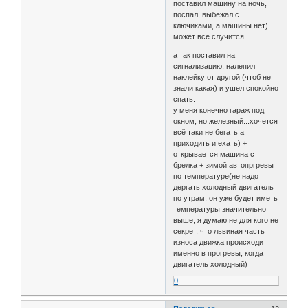
поставил машину на ночь,
поспал, выбежал с
ключиками, а машины нет)
может всё случится...
а так поставил на
сигнализацию, налепил
наклейку от другой (чтоб не
знали какая) и ушел спокойно
спать.
у меня конечно гараж под
окном, но железный...хочется
всё таки не бегать а
приходить и ехать) +
открывается машина с
брелка + зимой автопргревы
по температуре(не надо
дергать холодный двигатель
по утрам, он уже будет иметь
температуры значительно
выше, я думаю не для кого не
секрет, что львиная часть
износа движка происходит
именно в прогревы, когда
двигатель холодный)
0