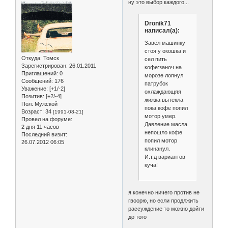
ну это выбор каждого...
Dronik71
написал(а):
Завёл машинку
стоя у окошка и
Откуда:
Томск
сел пить
Зарегистрирован
: 26.01.2011
кофе:заноч на
Приглашений:
0
морозе лопнул
Сообщений:
176
патрубок
Уважение:
[+1/-2]
охлаждающяя
Позитив:
[+2/-4]
жижка вытекла
Пол:
Мужской
пока кофе попил
Возраст:
34
[1991-08-21]
мотор умер.
Провел на форуме:
Давление масла
2 дня 11 часов
непошло кофе
Последний визит:
попил мотор
26.07.2012 06:05
клинанул.
И.т.д вариантов
куча!
я конечно ничего против не
гвоорю, но если продлжить
рассуждение то можно дойти
до того