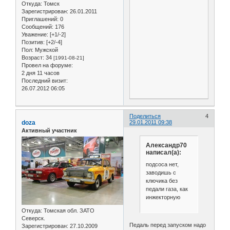
Откуда:
Томск
Зарегистрирован
: 26.01.2011
Приглашений:
0
Сообщений:
176
Уважение:
[+1/-2]
Позитив:
[+2/-4]
Пол:
Мужской
Возраст:
34
[1991-08-21]
Провел на форуме:
2 дня 11 часов
Последний визит:
26.07.2012 06:05
Поделиться
4
doza
29.01.2011 09:38
Активный участник
Александр70
написал(а):
подсоса нет,
заводишь с
ключика без
педали газа, как
инжекторную
Откуда:
Томская обл. ЗАТО
Северск.
Педаль перед запуском надо
Зарегистрирован
: 27.10.2009