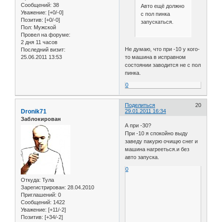
Сообщений:
38
Авто ещё должно
Уважение:
[+0/-0]
с пол пинка
Позитив:
[+0/-0]
запускаться.
Пол:
Мужской
Провел на форуме:
2 дня 11 часов
Не думаю, что при -10 у кого-
Последний визит:
то машина в исправном
25.06.2011 13:53
состоянии заводится не с пол
пинка.
0
Поделиться
20
Dronik71
29.01.2011 16:34
Заблокирован
А при -30?
При -10 я спокойно выду
заведу пакурю очищю снег и
машина нагрееться.и без
авто запуска.
0
Откуда:
Тула
Зарегистрирован
: 28.04.2010
Приглашений:
0
Сообщений:
1422
Уважение:
[+11/-2]
Позитив:
[+34/-2]