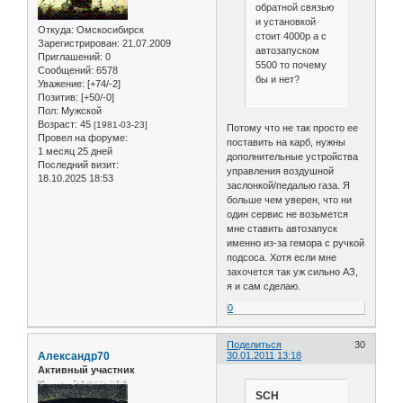
обратной связью
и установкой
Откуда:
Омскосибирск
стоит 4000р а с
Зарегистрирован
: 21.07.2009
автозапуском
Приглашений:
0
5500 то почему
Сообщений:
6578
бы и нет?
Уважение:
[+74/-2]
Позитив:
[+50/-0]
Пол:
Мужской
Возраст:
45
[1981-03-23]
Потому что не так просто ее
Провел на форуме:
поставить на карб, нужны
1 месяц 25 дней
дополнительные устройства
Последний визит:
управления воздушной
18.10.2025 18:53
заслонкой/педалью газа. Я
больше чем уверен, что ни
один сервис не возьмется
мне ставить автозапуск
именно из-за гемора с ручкой
подсоса. Хотя если мне
захочется так уж сильно АЗ,
я и сам сделаю.
0
Поделиться
30
Александр70
30.01.2011 13:18
Активный участник
SCH