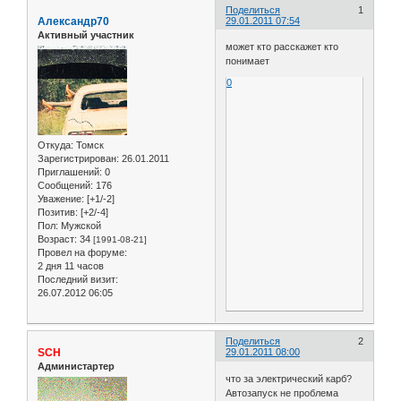
Поделиться
1
Александр70
29.01.2011 07:54
Активный участник
может кто расскажет кто
понимает
0
Откуда:
Томск
Зарегистрирован
: 26.01.2011
Приглашений:
0
Сообщений:
176
Уважение:
[+1/-2]
Позитив:
[+2/-4]
Пол:
Мужской
Возраст:
34
[1991-08-21]
Провел на форуме:
2 дня 11 часов
Последний визит:
26.07.2012 06:05
Поделиться
2
SCH
29.01.2011 08:00
Администартер
что за электрический карб?
Автозапуск не проблема