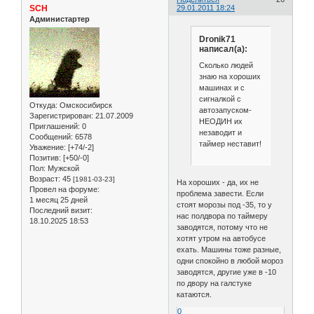
SCH
29.01.2011 18:24
Администартер
Dronik71
написал(а):
Сколько людей
знаю на хороших
машинах и с
сигналкой с
Откуда:
Омскосибирск
автозапуском-
Зарегистрирован
: 21.07.2009
НЕОДИН их
Приглашений:
0
незаводит и
Сообщений:
6578
таймер неставит!
Уважение:
[+74/-2]
Позитив:
[+50/-0]
Пол:
Мужской
Возраст:
45
[1981-03-23]
На хороших - да, их не
Провел на форуме:
проблема завести. Если
1 месяц 25 дней
стоят морозы под -35, то у
Последний визит:
нас полдвора по таймеру
18.10.2025 18:53
заводятся, потому что не
хотят утром на автобусе
ехать. Машины тоже разные,
одни спокойно в любой мороз
заводятся, другие уже в -10
по двору на галстуке
катаются.
0