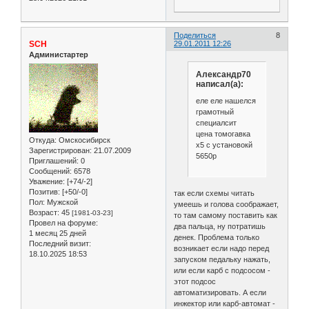
Поделиться
8
SCH
29.01.2011 12:26
Администартер
Александр70
написал(а):
еле еле нашелся
грамотный
специалсит
цена томогавка
Откуда:
Омскосибирск
x5 с установокй
Зарегистрирован
: 21.07.2009
5650р
Приглашений:
0
Сообщений:
6578
Уважение:
[+74/-2]
Позитив:
[+50/-0]
так если схемы читать
Пол:
Мужской
умеешь и голова соображает,
Возраст:
45
[1981-03-23]
то там самому поставить как
Провел на форуме:
два пальца, ну потратишь
1 месяц 25 дней
денек. Проблема только
Последний визит:
возникает если надо перед
18.10.2025 18:53
запуском педальку нажать,
или если карб с подсосом -
этот подсос
автоматизировать. А если
инжектор или карб-автомат -