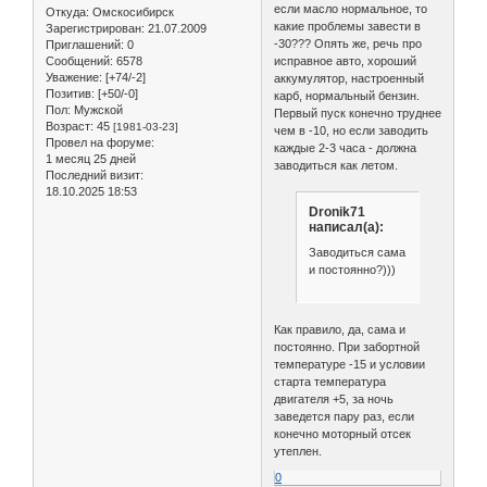
если масло нормальное, то
Откуда:
Омскосибирск
какие проблемы завести в
Зарегистрирован
: 21.07.2009
-30??? Опять же, речь про
Приглашений:
0
Сообщений:
6578
исправное авто, хороший
Уважение:
[+74/-2]
аккумулятор, настроенный
Позитив:
[+50/-0]
карб, нормальный бензин.
Пол:
Мужской
Первый пуск конечно труднее
Возраст:
45
[1981-03-23]
чем в -10, но если заводить
Провел на форуме:
каждые 2-3 часа - должна
1 месяц 25 дней
заводиться как летом.
Последний визит:
18.10.2025 18:53
Dronik71
написал(а):
Заводиться сама
и постоянно?)))
Как правило, да, сама и
постоянно. При забортной
температуре -15 и условии
старта температура
двигателя +5, за ночь
заведется пару раз, если
конечно моторный отсек
утеплен.
0