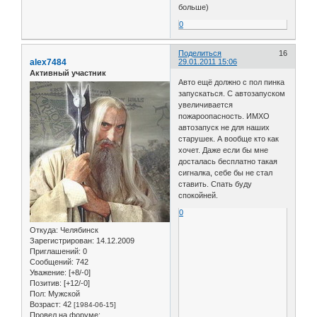
больше)
0
Поделиться
16
alex7484
29.01.2011 15:06
Активный участник
Авто ещё должно с пол пинка
запускаться. С автозапуском
увеличивается
пожароопасность. ИМХО
автозапуск не для наших
старушек. А вообще кто как
хочет. Даже если бы мне
досталась бесплатно такая
сигналка, себе бы не стал
ставить. Спать буду
спокойней.
0
Откуда:
Челябинск
Зарегистрирован
: 14.12.2009
Приглашений:
0
Сообщений:
742
Уважение:
[+8/-0]
Позитив:
[+12/-0]
Пол:
Мужской
Возраст:
42
[1984-06-15]
Провел на форуме: