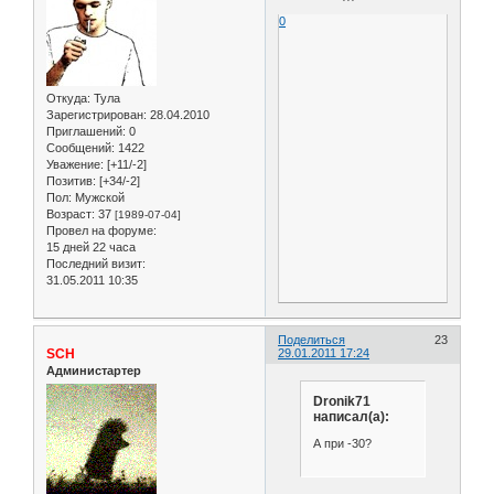
0
Откуда:
Тула
Зарегистрирован
: 28.04.2010
Приглашений:
0
Сообщений:
1422
Уважение:
[+11/-2]
Позитив:
[+34/-2]
Пол:
Мужской
Возраст:
37
[1989-07-04]
Провел на форуме:
15 дней 22 часа
Последний визит:
31.05.2011 10:35
Поделиться
23
SCH
29.01.2011 17:24
Администартер
Dronik71
написал(а):
А при -30?