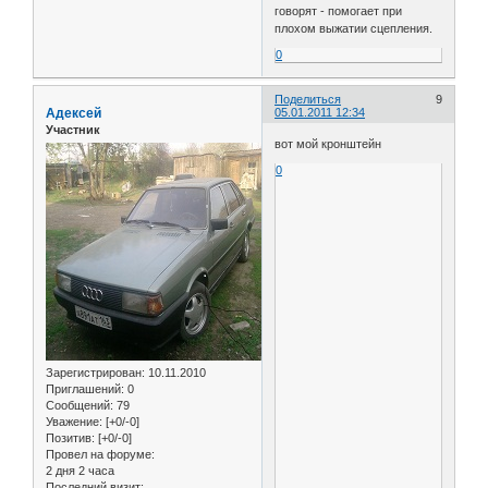
говорят - помогает при
плохом выжатии сцепления.
0
Поделиться
9
Адексей
05.01.2011 12:34
Участник
вот мой кронштейн
0
Зарегистрирован
: 10.11.2010
Приглашений:
0
Сообщений:
79
Уважение:
[+0/-0]
Позитив:
[+0/-0]
Провел на форуме:
2 дня 2 часа
Последний визит: