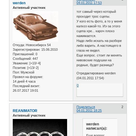
werden
04.01.2011 17:53
Активный участник
тот самый через который
проходит трос сцепы.
У кого есть фото, а то у меня
калхоз какой-то. Из-за этого
сцепа хре... кароч плохо
нажимается.
Надо либо искать на разборе
Откуда:
Новосибирск 54
либо варить. А настоящего в
Зарегистрирован
: 15.06.2010
глаза не видел.
Приглашений:
0
Еще вопрос. стоит ли менять
Сообщений:
447
нивовские подушки на
Уважение:
[+10/-4]
родные, будет разница?
Позитив:
[+13/-2]
Пол:
Мужской
Отредактировано werden
Провел на форуме:
(04.01.2011 17:54)
14 дней 4 часа
0
Последний визит:
26.07.2017 19:01
Поделиться
2
REANIMATOR
04.01.2011 18:25
Активный участник
werden
написал(а):
Еще вопрос.