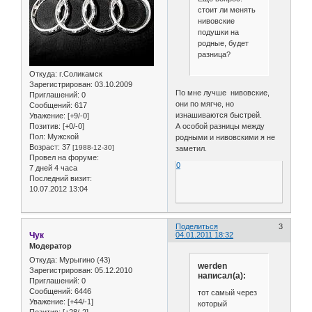
стоит ли менять
нивовские
подушки на
родные, будет
разница?
Откуда:
г.Соликамск
Зарегистрирован
: 03.10.2009
По мне лучше нивовские,
Приглашений:
0
они по мягче, но
Сообщений:
617
изнашиваются быстрей.
Уважение:
[+9/-0]
А особой разницы между
Позитив:
[+0/-0]
Пол:
Мужской
родными и нивовскими я не
Возраст:
37
[1988-12-30]
заметил.
Провел на форуме:
0
7 дней 4 часа
Последний визит:
10.07.2012 13:04
Поделиться
3
Чук
04.01.2011 18:32
Модератор
Откуда:
Мурыгино (43)
werden
Зарегистрирован
: 05.12.2010
написал(а):
Приглашений:
0
Сообщений:
6446
тот самый через
Уважение:
[+44/-1]
который
Позитив:
[+28/-2]