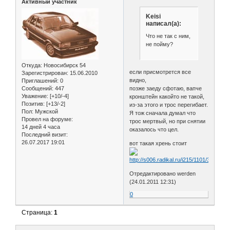
Активный участник
Keisi
написал(а):
Что не так с ним,
не пойму?
Откуда:
Новосибирск 54
если присмотрется все
Зарегистрирован
: 15.06.2010
видно,
Приглашений:
0
Сообщений:
447
позже заеду сфотаю, вапче
Уважение:
[+10/-4]
кронштейн какойто не такой,
Позитив:
[+13/-2]
из-за этого и трос перегибает.
Пол:
Мужской
Я тож сначала думал что
Провел на форуме:
трос мертвый, но при снятии
14 дней 4 часа
оказалось что цел.
Последний визит:
26.07.2017 19:01
вот такая хрень стоит
Отредактировано werden
(24.01.2011 12:31)
0
Страница:
1