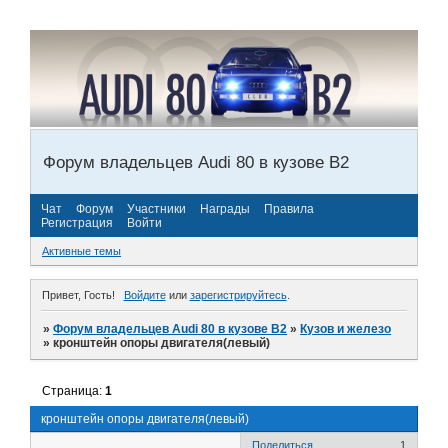
Форум владельцев Audi 80 в кузове В2
Чат
Форум
Участники
Награды
Правила
Регистрация
Войти
Активные темы
Привет, Гость!
Войдите
или
зарегистрируйтесь
.
»
Форум владельцев Audi 80 в кузове В2
»
Кузов и железо
»
кронштейн опоры двигателя(левый)
Страница:
1
кронштейн опоры двигателя(левый)
Поделиться
1