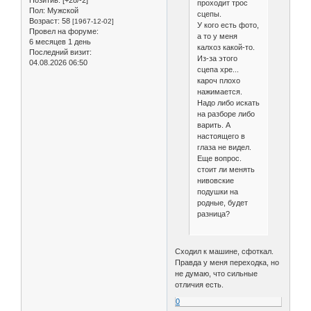
проходит трос
Пол:
Мужской
сцепы.
Возраст:
58
[1967-12-02]
У кого есть фото,
Провел на форуме:
а то у меня
6 месяцев 1 день
калхоз какой-то.
Последний визит:
Из-за этого
04.08.2026 06:50
сцепа хре...
кароч плохо
нажимается.
Надо либо искать
на разборе либо
варить. А
настоящего в
глаза не видел.
Еще вопрос.
стоит ли менять
нивовские
подушки на
родные, будет
разница?
Сходил к машине, сфоткал.
Правда у меня переходка, но
не думаю, что сильные
отличия есть.
0