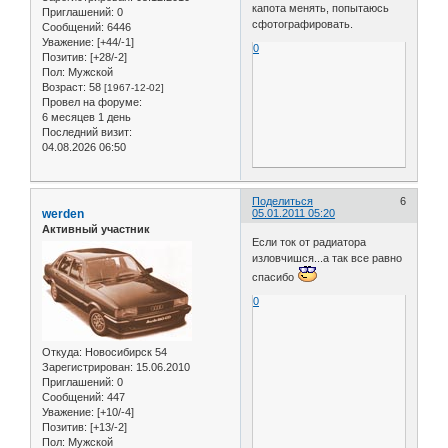
капота менять, попытаюсь
Приглашений:
0
сфотографировать.
Сообщений:
6446
Уважение:
[+44/-1]
0
Позитив:
[+28/-2]
Пол:
Мужской
Возраст:
58
[1967-12-02]
Провел на форуме:
6 месяцев 1 день
Последний визит:
04.08.2026 06:50
Поделиться
6
werden
05.01.2011 05:20
Активный участник
Если ток от радиатора
изловчишся...а так все равно
спасибо
0
Откуда:
Новосибирск 54
Зарегистрирован
: 15.06.2010
Приглашений:
0
Сообщений:
447
Уважение:
[+10/-4]
Позитив:
[+13/-2]
Пол:
Мужской