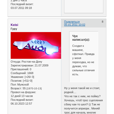
2 дня 2 часа
Последний визит:
03.07.2011 09:18
Поделиться
8
Keisi
05.01.2011 10:02
Гуру
Чук
написал(а):
Сходил к
машине,
сфоткал. Правда
у меня
Откуда:
Ростов-на-Дону
переходка, но не
Зарегистрирован
: 21.07.2009
думаю, что
Приглашений:
0
сильные отличия
Сообщений:
1668
есть.
Уважение:
[+26/-3]
Позитив:
[+51/-0]
Пол:
Мужской
Ну у меня такой же и стоит,
Возраст:
55
[1970-10-13]
Провел на форуме:
родной....
12 дней 13 часов
Что не так с ним, не пойму?
Последний визит:
Хочешь, чтоб трос сцепления
06.10.2023 12:57
сбоку как-то шел?-)) Так не
получится априори.. Меняй
трос для начала, многие