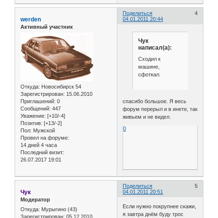
Поделиться
4
werden
04.01.2011 20:44
Активный участник
Чук
написал(а):
Сходил к
машине,
сфоткал.
Откуда:
Новосибирск 54
Зарегистрирован
: 15.06.2010
спасибо большое. Я весь
Приглашений:
0
Сообщений:
447
форум перерыл и в инете, так
Уважение:
[+10/-4]
живьем и не видел.
Позитив:
[+13/-2]
0
Пол:
Мужской
Провел на форуме:
14 дней 4 часа
Последний визит:
26.07.2017 19:01
Поделиться
5
Чук
04.01.2011 20:51
Модератор
Если нужно покрупнее скажи,
Откуда:
Мурыгино (43)
я завтра днём буду трос
Зарегистрирован
: 05.12.2010