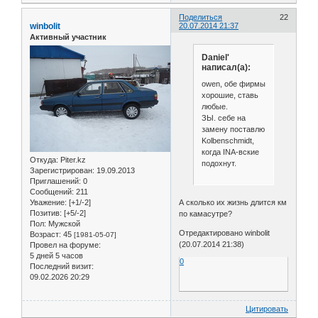
Поделиться
22
winbolit
20.07.2014 21:37
Активный участник
Daniel'
написал(а):
owen, обе фирмы
хорошие, ставь
любые.
ЗЫ. себе на
замену поставлю
Kolbenschmidt,
когда INA-вские
Откуда:
Piter.kz
подохнут.
Зарегистрирован
: 19.09.2013
Приглашений:
0
Сообщений:
211
А сколько их жизнь длится км
Уважение:
[+1/-2]
Позитив:
[+5/-2]
по камасутре?
Пол:
Мужской
Отредактировано winbolit
Возраст:
45
[1981-05-07]
(20.07.2014 21:38)
Провел на форуме:
5 дней 5 часов
0
Последний визит:
09.02.2026 20:29
Цитировать