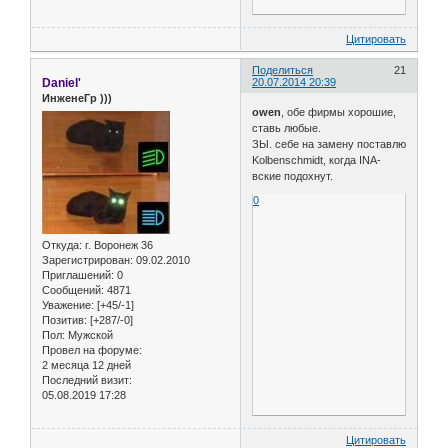
Цитировать
Поделиться
21
Daniel'
20.07.2014 20:39
ИнженеГр )))
owen
, обе фирмы хорошие,
ставь любые.
ЗЫ. себе на замену поставлю
Kolbenschmidt, когда INA-
вские подохнут.
0
Откуда:
г. Воронеж 36
Зарегистрирован
: 09.02.2010
Приглашений:
0
Сообщений:
4871
Уважение:
[+45/-1]
Позитив:
[+287/-0]
Пол:
Мужской
Провел на форуме:
2 месяца 12 дней
Последний визит:
05.08.2019 17:28
Цитировать