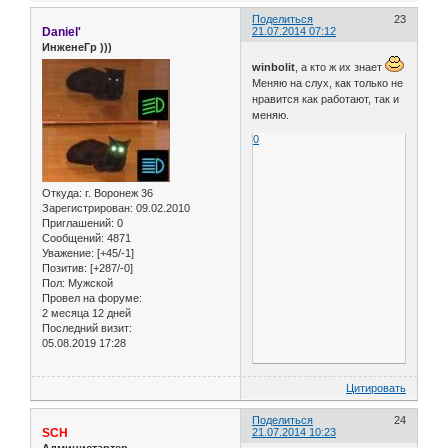
Поделиться
23
Daniel'
21.07.2014 07:12
ИнженеГр )))
winbolit
, а кто ж их знает
Меняю на слух, как только не
нравится как работают, так и
меняю.
0
Откуда:
г. Воронеж 36
Зарегистрирован
: 09.02.2010
Приглашений:
0
Сообщений:
4871
Уважение:
[+45/-1]
Позитив:
[+287/-0]
Пол:
Мужской
Провел на форуме:
2 месяца 12 дней
Последний визит:
05.08.2019 17:28
Цитировать
Поделиться
24
SCH
21.07.2014 10:23