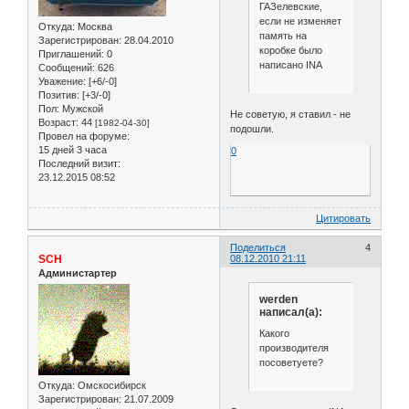
ГАЗелевские,
если не изменяет
Откуда:
Москва
память на
Зарегистрирован
: 28.04.2010
коробке было
Приглашений:
0
написано INA
Сообщений:
626
Уважение:
[+6/-0]
Позитив:
[+3/-0]
Пол:
Мужской
Не советую, я ставил - не
Возраст:
44
[1982-04-30]
подошли.
Провел на форуме:
15 дней 3 часа
0
Последний визит:
23.12.2015 08:52
Цитировать
Поделиться
4
SCH
08.12.2010 21:11
Администартер
werden
написал(а):
Какого
производителя
посоветуете?
Откуда:
Омскосибирск
Зарегистрирован
: 21.07.2009