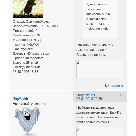
Здесь много
хорошнго
написано о INA.
А вот кто что
Откуда:
Омскосибирск
может сказать о
Зарегистрирован
: 21.07.2009
Kolbenschmidt.
Приглашений:
0
Сообщений:
6578
Уважение:
[+74/-2]
Позитив:
[+50/-0]
INA кончились? Или KS
Пол:
Мужской
намного дешевле?
Возраст:
45
[1981-03-23]
Ставь проверенные!
Провел на форуме:
0
1 месяц 25 дней
Последний визит:
18.10.2025 18:53
Цитировать
Поделиться
12
JoySpirit
08.04.2013 20:39
Активный участник
На Экзисте, думаю, еще
долго не закончатся. Да и KS
не дешевле. Обе именитые,
провереные конторы.
0