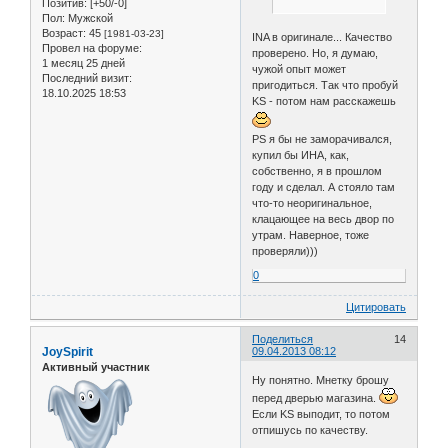
Позитив:
[+50/-0]
Пол:
Мужской
Возраст:
45
[1981-03-23]
INA в оригинале... Качество
Провел на форуме:
проверено. Но, я думаю,
1 месяц 25 дней
чужой опыт может
Последний визит:
пригодиться. Так что пробуй
18.10.2025 18:53
KS - потом нам расскажешь
PS я бы не заморачивался,
купил бы ИНА, как,
собственно, я в прошлом
году и сделал. А стояло там
что-то неоригинальное,
клацающее на весь двор по
утрам. Наверное, тоже
проверяли)))
0
Цитировать
Поделиться
14
JoySpirit
09.04.2013 08:12
Активный участник
Ну понятно. Мнетку брошу
перед дверью магазина.
Если KS выподит, то потом
отпишусь по качеству.