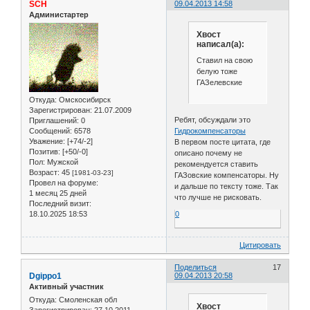
SCH
09.04.2013 14:58
Администартер
Хвост
написал(а):
Ставил на свою
белую тоже
ГАЗелевские
Откуда:
Омскосибирск
Зарегистрирован
: 21.07.2009
Ребят, обсуждали это
Приглашений:
0
Сообщений:
6578
Гидрокомпенсаторы
Уважение:
[+74/-2]
В первом посте цитата, где
Позитив:
[+50/-0]
описано почему не
Пол:
Мужской
рекомендуется ставить
Возраст:
45
[1981-03-23]
ГАЗовские компенсаторы. Ну
Провел на форуме:
и дальше по тексту тоже. Так
1 месяц 25 дней
что лучше не рисковать.
Последний визит:
18.10.2025 18:53
0
Цитировать
Поделиться
17
Dgippo1
09.04.2013 20:58
Активный участник
Откуда:
Смоленская обл
Хвост