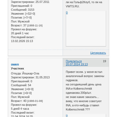
Зарегистрирован
: 25.07.2011
ли на Гольф2Клуб, то ли на
Приглашений:
0
VWTS.RU.
Сообщений:
3153
0
Уважение:
[+32/-0]
Позитив:
[+7/-0]
Пол:
Мужской
Возраст:
37
[1988-11-16]
Провел на форуме:
20 дней 1 час
Последний визит:
13.02.2026 15:13
Цитировать
Поделиться
19
owen
20.07.2014 19:13
Участник
Привет всем. у меня встал
Откуда:
Йошкар-Ола
аналогичный вопрос замены
Зарегистрирован
: 31.05.2013
гидриков.
Приглашений:
0
на сегодняшний день цена
Сообщений:
54
INA и Kolbenschmidt
Уважение:
[+0/-0]
одинакова 200р/шт.
Позитив:
[+0/-0]
Пол:
Мужской
не знаю какие заказать...
Возраст:
40
[1986-01-08]
вижу, что многие советуют
Провел на форуме:
INA, а кто-нибудь ставил
5 дней 4 часа
Kolbenschmidt ???
Последний визит:
0
21.04.2024 16:25