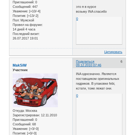
Приглашений:
0
Сообщений:
447
это я в курсе
Уважение:
[+10/-4]
возьму INA спасибо
Позитив:
[+13/-2]
0
Пол:
Мужской
Провел на форуме:
14 дней 4 часа
Последний визит:
26.07.2017 19:01
Цитировать
Поделиться
6
MakSiW
09.12.2010 07:46
Участник
INA однозначно. Является
поставщиком оригинальных
гидриков. В упаковке febi,
кстати, тоже лежат они.
0
Откуда:
Москва
Зарегистрирован
: 12.11.2010
Приглашений:
0
Сообщений:
68
Уважение:
[+3/-0]
Позитив:
[+0/-0]