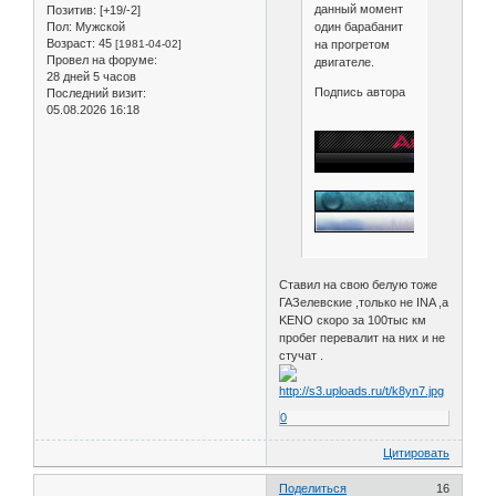
данный момент
Позитив:
[+19/-2]
один барабанит
Пол:
Мужской
Возраст:
45
на прогретом
[1981-04-02]
Провел на форуме:
двигателе.
28 дней 5 часов
Подпись автора
Последний визит:
05.08.2026 16:18
Ставил на свою белую тоже
ГАЗелевские ,только не INA ,а
KENO скоро за 100тыс км
пробег перевалит на них и не
стучат .
0
Цитировать
Поделиться
16