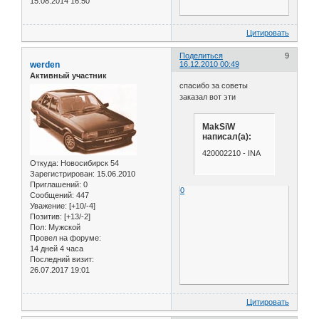
15.08.2014 16:50
Цитировать
Поделиться
9
werden
16.12.2010 00:49
Активный участник
спасибо за советы
заказал вот эти
MakSiW
написал(а):
420002210 - INA
Откуда:
Новосибирск 54
Зарегистрирован
: 15.06.2010
Приглашений:
0
0
Сообщений:
447
Уважение:
[+10/-4]
Позитив:
[+13/-2]
Пол:
Мужской
Провел на форуме:
14 дней 4 часа
Последний визит:
26.07.2017 19:01
Цитировать