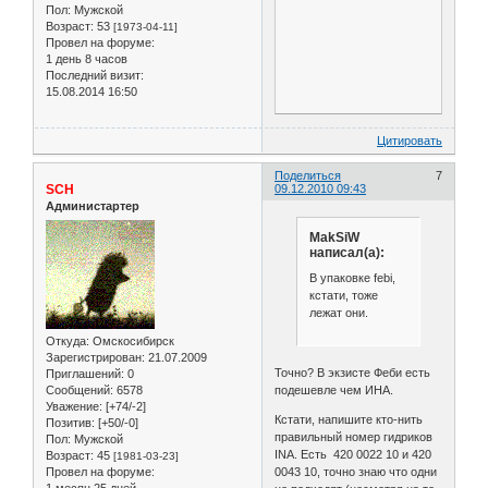
Пол:
Мужской
Возраст:
53
[1973-04-11]
Провел на форуме:
1 день 8 часов
Последний визит:
15.08.2014 16:50
Цитировать
Поделиться
7
SCH
09.12.2010 09:43
Администартер
MakSiW
написал(а):
В упаковке febi,
кстати, тоже
лежат они.
Откуда:
Омскосибирск
Зарегистрирован
: 21.07.2009
Точно? В экзисте Феби есть
Приглашений:
0
Сообщений:
6578
подешевле чем ИНА.
Уважение:
[+74/-2]
Кстати, напишите кто-нить
Позитив:
[+50/-0]
правильный номер гидриков
Пол:
Мужской
INA. Есть 420 0022 10 и 420
Возраст:
45
[1981-03-23]
Провел на форуме:
0043 10, точно знаю что одни
1 месяц 25 дней