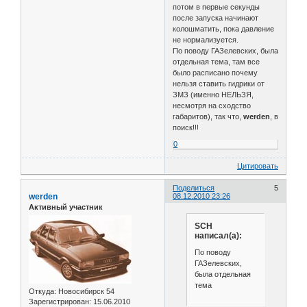
потом в первые секунды
после запуска начинают
колошматить, пока давление
не нормализуется.
По поводу ГАЗелевских, была
отдельная тема, там все
было расписано почему
нельзя ставить гидрики от
ЗМЗ (именно НЕЛЬЗЯ,
несмотря на сходство
габаритов), так что,
werden
, в
поиск!!!
0
Цитировать
Поделиться
5
werden
08.12.2010 23:26
Активный участник
SCH
написал(а):
По поводу
ГАЗелевских,
была отдельная
тема
Откуда:
Новосибирск 54
Зарегистрирован
: 15.06.2010