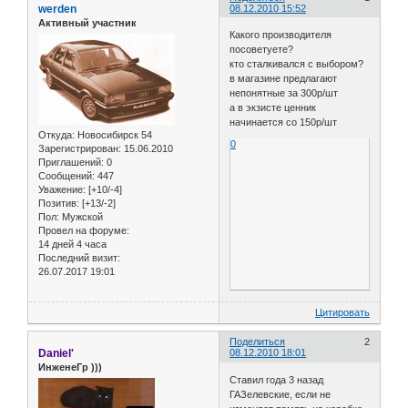
werden
08.12.2010 15:52
Активный участник
Какого производителя
посоветуете?
кто сталкивался с выбором?
в магазине предлагают
непонятные за 300р/шт
а в экзисте ценник
начинается со 150р/шт
Откуда:
Новосибирск 54
0
Зарегистрирован
: 15.06.2010
Приглашений:
0
Сообщений:
447
Уважение:
[+10/-4]
Позитив:
[+13/-2]
Пол:
Мужской
Провел на форуме:
14 дней 4 часа
Последний визит:
26.07.2017 19:01
Цитировать
Поделиться
2
Daniel'
08.12.2010 18:01
ИнженеГр )))
Ставил года 3 назад
ГАЗелевские, если не