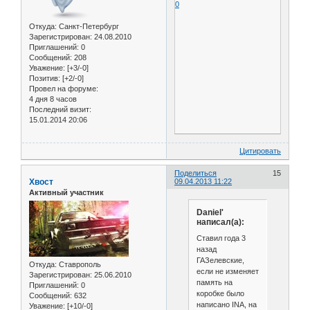
0
Откуда:
Санкт-Петербург
Зарегистрирован
: 24.08.2010
Приглашений:
0
Сообщений:
208
Уважение:
[+3/-0]
Позитив:
[+2/-0]
Провел на форуме:
4 дня 8 часов
Последний визит:
15.01.2014 20:06
Цитировать
Поделиться
15
Хвост
09.04.2013 11:22
Активный участник
Daniel'
написал(а):
Ставил года 3
назад
ГАЗелевские,
Откуда:
Ставрополь
если не изменяет
Зарегистрирован
: 25.06.2010
память на
Приглашений:
0
коробке было
Сообщений:
632
написано INA, на
Уважение:
[+10/-0]