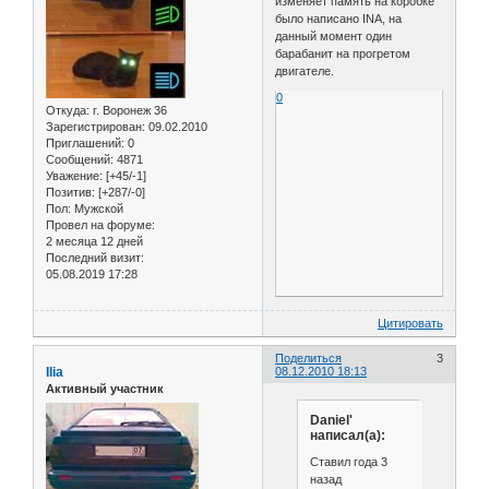
изменяет память на коробке
было написано INA, на
данный момент один
барабанит на прогретом
двигателе.
0
Откуда:
г. Воронеж 36
Зарегистрирован
: 09.02.2010
Приглашений:
0
Сообщений:
4871
Уважение:
[+45/-1]
Позитив:
[+287/-0]
Пол:
Мужской
Провел на форуме:
2 месяца 12 дней
Последний визит:
05.08.2019 17:28
Цитировать
Поделиться
3
Ilia
08.12.2010 18:13
Активный участник
Daniel'
написал(а):
Ставил года 3
назад