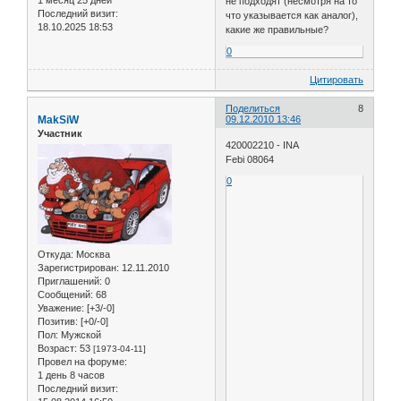
не подходят (несмотря на то
Последний визит:
что указывается как аналог),
18.10.2025 18:53
какие же правильные?
0
Цитировать
Поделиться
8
MakSiW
09.12.2010 13:46
Участник
420002210 - INA
Febi 08064
0
Откуда:
Москва
Зарегистрирован
: 12.11.2010
Приглашений:
0
Сообщений:
68
Уважение:
[+3/-0]
Позитив:
[+0/-0]
Пол:
Мужской
Возраст:
53
[1973-04-11]
Провел на форуме:
1 день 8 часов
Последний визит: