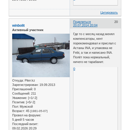
Цитировать
Поделиться
20
winbolit
20.07.2014 20:04
Активный участник
Где то с месяц назад менял
компенсаторы, кент
порекомендовал и прислал с
Астаны INA, и упаковка не
Febi, а так и написано INA.
Полёт пока нормальный,
ничего не тарабанит.
0
Откуда:
Piter.kz
Зарегистрирован
: 19.09.2013
Приглашений:
0
Сообщений:
211
Уважение:
[+1/-2]
Позитив:
[+5/-2]
Пол:
Мужской
Возраст:
45
[1981-05-07]
Провел на форуме:
5 дней 5 часов
Последний визит:
09.02.2026 20:29