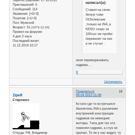
Зарегистрирован
: 27.10.2011
написал(а):
Приглашений:
0
Сообщений:
114
Ставил на свою
Уважение:
[+0/-0]
белую тоже
Позитив:
[+1/-0]
ГАЗелевские
Пол:
Мужской
,только не INA ,а
Возраст:
51
[1974-12-20]
KENO скоро за
Провел на форуме:
100тыс км пробег
4 дня 3 часа
перевалит на них
Последний визит:
и не стучат .
11.12.2019 10:17
низя переворачивать
гидрики....
0
Цитировать
Поделиться
18
ZipeR
09.04.2013 21:08
Старожил
Кстати где-то встречался
бюллетень INA о различиях
внутренней конструкции
гидриков на немецкие
моторы. Типа для тех кто
поменял гидрики, а стук не
Откуда:
РФ, Владимир
пропал. То ли у нас видел, то