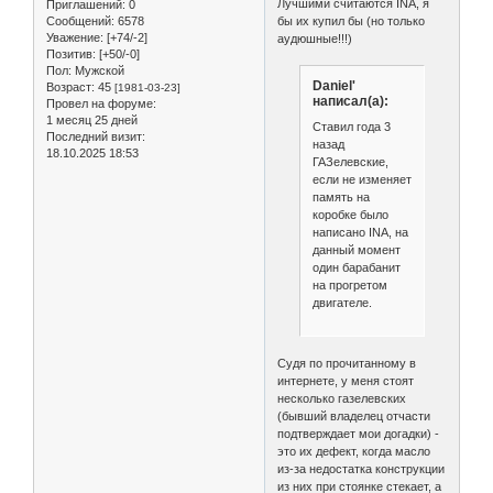
Лучшими считаются INA, я
Приглашений:
0
Сообщений:
6578
бы их купил бы (но только
Уважение:
[+74/-2]
аудюшные!!!)
Позитив:
[+50/-0]
Пол:
Мужской
Daniel'
Возраст:
45
[1981-03-23]
написал(а):
Провел на форуме:
1 месяц 25 дней
Ставил года 3
Последний визит:
назад
18.10.2025 18:53
ГАЗелевские,
если не изменяет
память на
коробке было
написано INA, на
данный момент
один барабанит
на прогретом
двигателе.
Судя по прочитанному в
интернете, у меня стоят
несколько газелевских
(бывший владелец отчасти
подтверждает мои догадки) -
это их дефект, когда масло
из-за недостатка конструкции
из них при стоянке стекает, а