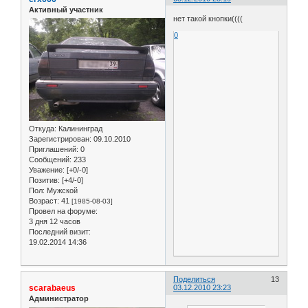
Активный участник
нет такой кнопки((((
0
Откуда:
Калининград
Зарегистрирован
: 09.10.2010
Приглашений:
0
Сообщений:
233
Уважение:
[+0/-0]
Позитив:
[+4/-0]
Пол:
Мужской
Возраст:
41
[1985-08-03]
Провел на форуме:
3 дня 12 часов
Последний визит:
19.02.2014 14:36
Поделиться
13
scarabaeus
03.12.2010 23:23
Администратор