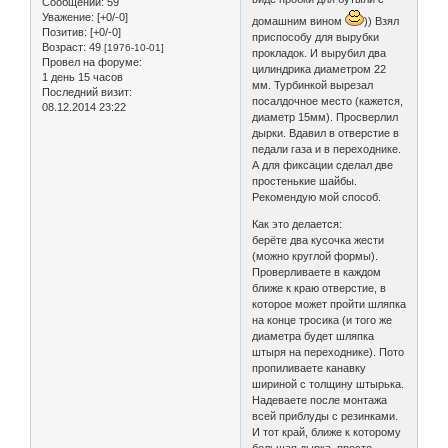
Сообщений:
59
Уважение:
[+0/-0]
домашним вином
)) Взял
Позитив:
[+0/-0]
приспособу для вырубки
Возраст:
49
[1976-10-01]
прокладок. И вырубил два
Провел на форуме:
цилиндрика диаметром 22
1 день 15 часов
мм. Турбинкой вырезал
Последний визит:
посалдочное место (кажется,
08.12.2014 23:22
диаметр 15мм). Просверлил
дырки. Вдавил в отверстие в
педали газа и в переходнике.
А для фиксации сделал две
простенькие шайбы.
Рекомендую мой способ.
Как это делается:
берёте два кусочка жести
(можно круглой формы).
Проверливаете в каждом
ближе к краю отверстие, в
которое может пройти шляпка
на конце тросика (и того же
диаметра будет шляпка
штыря на переходнике). Пото
пропиливаете канавку
шириной с толщину штырька.
Надеваете после монтажа
всей приблуды с резинками.
И тот край, ближе к которому