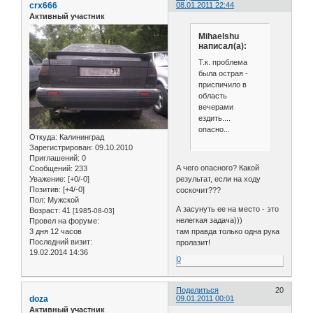
crx666
08.01.2011 22:44
Активный участник
Mihaelshu
написал(а):
Т.к. проблема
была острая -
приспичило в
область
вечерами
ездить....
опасно...
Откуда:
Калининград
Зарегистрирован
: 09.10.2010
Приглашений:
0
А чего опасного? Какой
Сообщений:
233
результат, если на ходу
Уважение:
[+0/-0]
Позитив:
[+4/-0]
соскочит???
Пол:
Мужской
А засунуть ее на место - это
Возраст:
41
[1985-08-03]
нелегкая задача)))
Провел на форуме:
там правда только одна рука
3 дня 12 часов
Последний визит:
пролазит!
19.02.2014 14:36
0
Поделиться
20
doza
09.01.2011 00:01
Активный участник