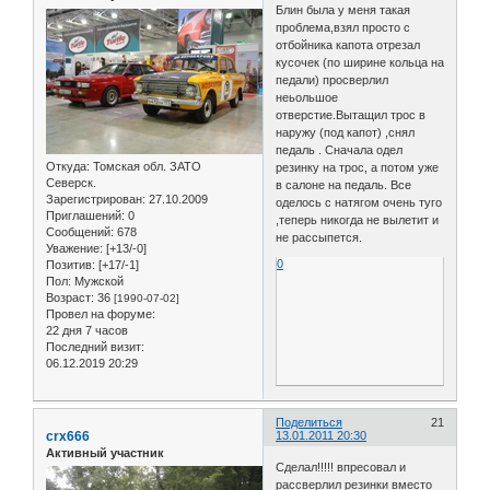
Блин была у меня такая
проблема,взял просто с
отбойника капота отрезал
кусочек (по ширине кольца на
педали) просверлил
неьольшое
отверстие.Вытащил трос в
наружу (под капот) ,снял
педаль . Сначала одел
Откуда:
Томская обл. ЗАТО
резинку на трос, а потом уже
Северск.
в салоне на педаль. Все
Зарегистрирован
: 27.10.2009
оделось с натягом очень туго
Приглашений:
0
,теперь никогда не вылетит и
Сообщений:
678
не рассыпется.
Уважение:
[+13/-0]
0
Позитив:
[+17/-1]
Пол:
Мужской
Возраст:
36
[1990-07-02]
Провел на форуме:
22 дня 7 часов
Последний визит:
06.12.2019 20:29
Поделиться
21
crx666
13.01.2011 20:30
Активный участник
Сделал!!!!! впресовал и
рассверлил резинки вместо