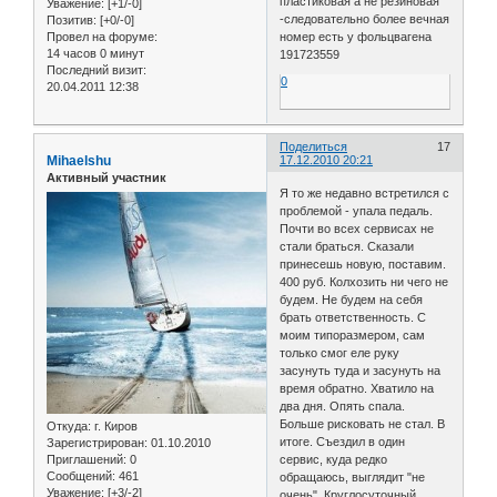
пластиковая а не резиновая
Уважение:
[+1/-0]
-следовательно более вечная
Позитив:
[+0/-0]
номер есть у фольцвагена
Провел на форуме:
14 часов 0 минут
191723559
Последний визит:
0
20.04.2011 12:38
Поделиться
17
Mihaelshu
17.12.2010 20:21
Активный участник
Я то же недавно встретился с
проблемой - упала педаль.
Почти во всех сервисах не
стали браться. Сказали
принесешь новую, поставим.
400 руб. Колхозить ни чего не
будем. Не будем на себя
брать ответственность. С
моим типоразмером, сам
только смог еле руку
засунуть туда и засунуть на
время обратно. Хватило на
два дня. Опять спала.
Больше рисковать не стал. В
Откуда:
г. Киров
итоге. Съездил в один
Зарегистрирован
: 01.10.2010
Приглашений:
0
сервис, куда редко
Сообщений:
461
обращаюсь, выглядит "не
Уважение:
[+3/-2]
очень". Круглосуточный,