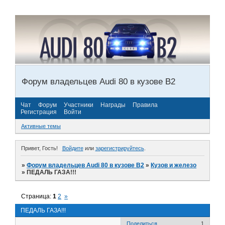
Форум владельцев Audi 80 в кузове В2
Чат
Форум
Участники
Награды
Правила
Регистрация
Войти
Активные темы
Привет, Гость!
Войдите
или
зарегистрируйтесь
.
»
Форум владельцев Audi 80 в кузове В2
»
Кузов и железо
»
ПЕДАЛЬ ГАЗА!!!
Страница:
1
2
»
ПЕДАЛЬ ГАЗА!!!
Поделиться
1