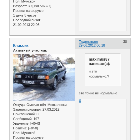
Пол:
Мужской
Возраст:
39
[1987-02-27]
Провел на форуме:
1 день 5 часов
Последний визит:
21.02.2013 22:06
Поделиться
30
Классик
29.06.2012 00:18
Активный участник
maximus87
написал(а):
и это
нормально.?
это точно не нормально
0
Откуда:
Омская обл. Москаленки
Зарегистрирован
: 27.03.2012
Приглашений:
0
Сообщений:
197
Уважение:
[+0/-0]
Позитив:
[+0/-0]
Пол:
Мужской
Провел на форуме: