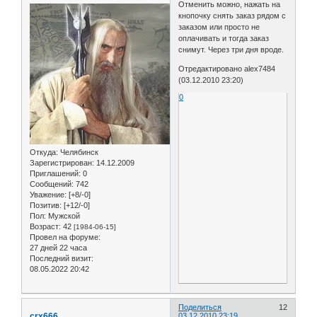
Отменить можно, нажать на
кнопочку снять заказ рядом с
заказом или просто не
оплачивать и тогда заказ
снимут. Через три дня вроде.
Отредактировано alex7484
(03.12.2010 23:20)
0
Откуда:
Челябинск
Зарегистрирован
: 14.12.2009
Приглашений:
0
Сообщений:
742
Уважение:
[+8/-0]
Позитив:
[+12/-0]
Пол:
Мужской
Возраст:
42
[1984-06-15]
Провел на форуме:
27 дней 22 часа
Последний визит:
08.05.2022 20:42
Поделиться
12
crx666
03.12.2010 23:19