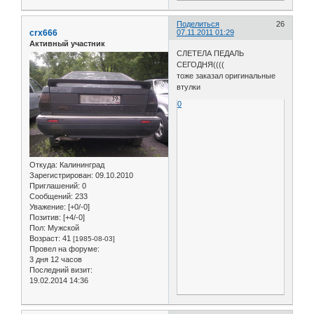
Поделиться
26
crx666
07.11.2011 01:29
Активный участник
СЛЕТЕЛА ПЕДАЛЬ
СЕГОДНЯ((((
тоже заказал оригинальные
втулки
0
Откуда:
Калининград
Зарегистрирован
: 09.10.2010
Приглашений:
0
Сообщений:
233
Уважение:
[+0/-0]
Позитив:
[+4/-0]
Пол:
Мужской
Возраст:
41
[1985-08-03]
Провел на форуме:
3 дня 12 часов
Последний визит:
19.02.2014 14:36