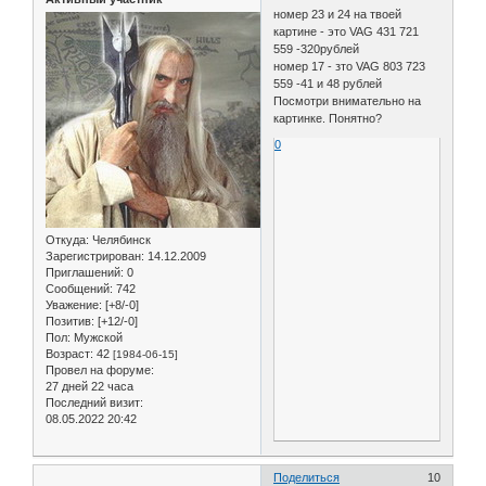
номер 23 и 24 на твоей
картине - это VAG 431 721
559 -320рублей
номер 17 - зто VAG 803 723
559 -41 и 48 рублей
Посмотри внимательно на
картинке. Понятно?
0
Откуда:
Челябинск
Зарегистрирован
: 14.12.2009
Приглашений:
0
Сообщений:
742
Уважение:
[+8/-0]
Позитив:
[+12/-0]
Пол:
Мужской
Возраст:
42
[1984-06-15]
Провел на форуме:
27 дней 22 часа
Последний визит:
08.05.2022 20:42
Поделиться
10