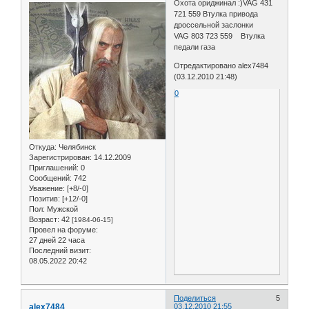
Охота ориджинал :)VAG 431
721 559 Втулка привода
дроссельной заслонки
VAG 803 723 559 Втулка
педали газа
Отредактировано alex7484
(03.12.2010 21:48)
0
Откуда:
Челябинск
Зарегистрирован
: 14.12.2009
Приглашений:
0
Сообщений:
742
Уважение:
[+8/-0]
Позитив:
[+12/-0]
Пол:
Мужской
Возраст:
42
[1984-06-15]
Провел на форуме:
27 дней 22 часа
Последний визит:
08.05.2022 20:42
Поделиться
5
alex7484
03.12.2010 21:55