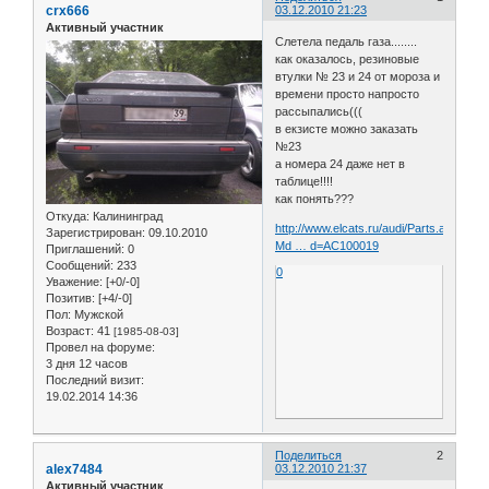
crx666
03.12.2010 21:23
Активный участник
Слетела педаль газа........
как оказалось, резиновые
втулки № 23 и 24 от мороза и
времени просто напросто
рассыпались(((
в екзисте можно заказать
№23
а номера 24 даже нет в
таблице!!!!
как понять???
Откуда:
Калининград
http://www.elcats.ru/audi/Parts.aspx?
Зарегистрирован
: 09.10.2010
Md … d=AC100019
Приглашений:
0
Сообщений:
233
0
Уважение:
[+0/-0]
Позитив:
[+4/-0]
Пол:
Мужской
Возраст:
41
[1985-08-03]
Провел на форуме:
3 дня 12 часов
Последний визит:
19.02.2014 14:36
Поделиться
2
alex7484
03.12.2010 21:37
Активный участник