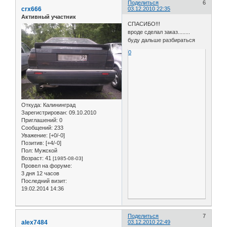
Поделиться
6
crx666
03.12.2010 22:35
Активный участник
СПАСИБО!!!
вроде сделал заказ........
буду дальше разбираться
0
Откуда:
Калининград
Зарегистрирован
: 09.10.2010
Приглашений:
0
Сообщений:
233
Уважение:
[+0/-0]
Позитив:
[+4/-0]
Пол:
Мужской
Возраст:
41
[1985-08-03]
Провел на форуме:
3 дня 12 часов
Последний визит:
19.02.2014 14:36
Поделиться
7
alex7484
03.12.2010 22:49