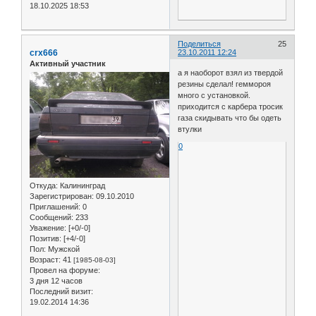
18.10.2025 18:53
Поделиться
25
crx666
23.10.2011 12:24
Активный участник
а я наоборот взял из твердой
резины сделал! геммороя
много с установкой.
приходится с карбера тросик
газа скидывать что бы одеть
втулки
0
Откуда:
Калининград
Зарегистрирован
: 09.10.2010
Приглашений:
0
Сообщений:
233
Уважение:
[+0/-0]
Позитив:
[+4/-0]
Пол:
Мужской
Возраст:
41
[1985-08-03]
Провел на форуме:
3 дня 12 часов
Последний визит:
19.02.2014 14:36