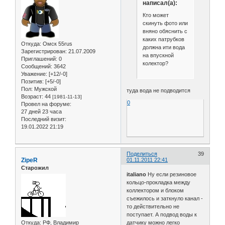
написал(а):
Кто может
скинуть фото или
вняно обяснить с
каких патрубков
Откуда:
Омск 55rus
должна ити вода
Зарегистрирован
: 21.07.2009
на впускной
Приглашений:
0
колектор?
Сообщений:
3642
Уважение:
[+12/-0]
Позитив:
[+5/-0]
Пол:
Мужской
туда вода не подводится
Возраст:
44
[1981-11-13]
0
Провел на форуме:
27 дней 23 часа
Последний визит:
19.01.2022 21:19
Поделиться
39
ZipeR
01.11.2011 22:41
Старожил
italiano
Ну если резиновое
кольцо-прокладка между
коллектором и блоком
съежилось и заткнуло канал -
то действительно не
поступает. А подвод воды к
Откуда:
РФ, Владимир
датчику можно легко