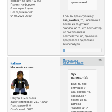
Возраст:
58
[1967-12-02]
греть печка?
Провел на форуме:
6 месяцев 1 день
Последний визит:
04.08.2026 06:50
Если ты про ситуацию у
aka_oxotnik
, то, насколько я
понял, из-за датчика
"карлсона". У него вентилятор
не выключался и,
соответственно, движок не
прогревался до рабочей
температуры.
0
Поделиться
58
italiano
09.11.2011 10:02
Местный житель
Чук
написал(а):
Если ты про
ситуацию у
aka_oxotnik, то,
насколько я
Откуда:
Омск 55rus
понял, из-за
Зарегистрирован
: 21.07.2009
датчика
Приглашений:
0
"карлсона". У
Сообщений:
3642
него вентилятор