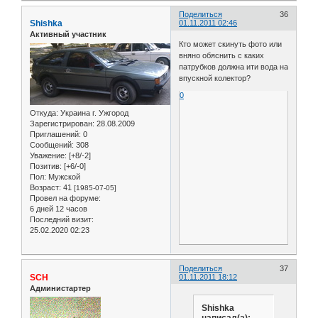
Поделиться
36
Shishka
01.11.2011 02:46
Активный участник
Кто может скинуть фото или
вняно обяснить с каких
патрубков должна ити вода на
впускной колектор?
0
Откуда:
Украина г. Ужгород
Зарегистрирован
: 28.08.2009
Приглашений:
0
Сообщений:
308
Уважение:
[+8/-2]
Позитив:
[+6/-0]
Пол:
Мужской
Возраст:
41
[1985-07-05]
Провел на форуме:
6 дней 12 часов
Последний визит:
25.02.2020 02:23
Поделиться
37
SCH
01.11.2011 18:12
Администартер
Shishka