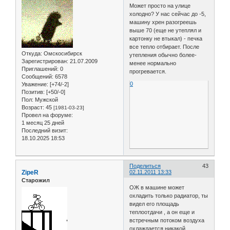
Может просто на улице
холодно? У нас сейчас до -5,
машину хрен разогреешь
выше 70 (еще не утеплял и
картонку не втыкал) - печка
все тепло отбирает. После
Откуда:
Омскосибирск
утепления обычно более-
Зарегистрирован
: 21.07.2009
менее нормально
Приглашений:
0
прогревается.
Сообщений:
6578
0
Уважение:
[+74/-2]
Позитив:
[+50/-0]
Пол:
Мужской
Возраст:
45
[1981-03-23]
Провел на форуме:
1 месяц 25 дней
Последний визит:
18.10.2025 18:53
Поделиться
43
ZipeR
02.11.2011 13:33
Старожил
ОЖ в машине может
охладить только радиатор, ты
видел его площадь
теплоотдачи , а он еще и
встречным потоком воздуха
охлаждается никакой