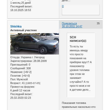
дело...
1 месяц 25 дней
0
Последний визит:
18.10.2025 18:53
Поделиться
35
Shishka
30.10.2011 14:47
Активный участник
SCH
написал(а):
То есть ты
имеешь ввиду
что просто
Откуда:
Украина г. Ужгород
показания на
Зарегистрирован
: 28.08.2009
приборке врут? А
Приглашений:
0
показометр
Сообщений:
308
уровня топлива
Уважение:
[+8/-2]
при этом не
Позитив:
[+6/-0]
занижает
Пол:
Мужской
случайно? А то
Возраст:
41
[1985-07-05]
просто мож и не
Провел на форуме:
в датчике дело...
6 дней 12 часов
Последний визит:
25.02.2020 02:23
Показания топлива
правильные насколько ето