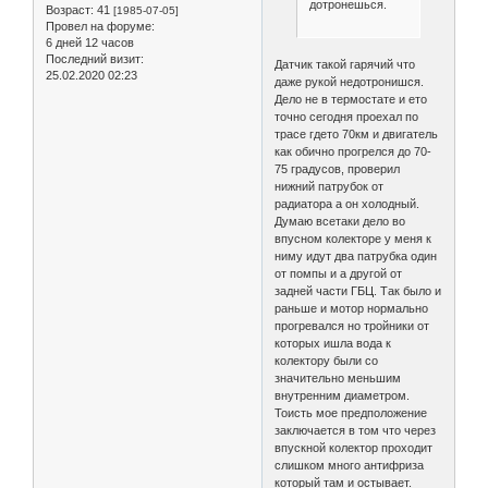
дотронешься.
Возраст:
41
[1985-07-05]
Провел на форуме:
6 дней 12 часов
Последний визит:
Датчик такой гарячий что
25.02.2020 02:23
даже рукой недотронишся.
Дело не в термостате и ето
точно сегодня проехал по
трасе гдето 70км и двигатель
как обично прогрелся до 70-
75 градусов, проверил
нижний патрубок от
радиатора а он холодный.
Думаю всетаки дело во
впусном колекторе у меня к
ниму идут два патрубка один
от помпы и а другой от
задней части ГБЦ. Так было и
раньше и мотор нормально
прогревался но тройники от
которых ишла вода к
колектору были со
значительно меньшим
внутренним диаметром.
Тоисть мое предположение
заключается в том что через
впускной колектор проходит
слишком много антифриза
который там и остывает.