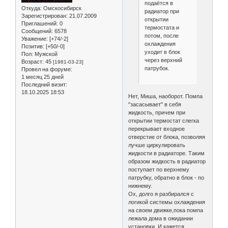
подаётся в
Откуда:
Омскосибирск
радиатор при
Зарегистрирован
: 21.07.2009
открытии
Приглашений:
0
термостата и
Сообщений:
6578
потом, после
Уважение:
[+74/-2]
охлаждения
Позитив:
[+50/-0]
уходит в блок
Пол:
Мужской
через верхний
Возраст:
45
[1981-03-23]
патрубок.
Провел на форуме:
1 месяц 25 дней
Последний визит:
18.10.2025 18:53
Нет, Миша, наоборот. Помпа
"засасывает" в себя
жидкость, причем при
открытии термостат слегка
перекрывает входное
отверстие от блока, позволяя
лучше циркулировать
жидкости в радиаторе. Таким
образом жидкость в радиатор
поступает по верхнему
патрубку, обратно в блок - по
нижнему.
Ох, долго я разбирался с
логикой системы охлаждения
на своем движке,пока помпа
лежала дома в ожидании
установки. И кажется