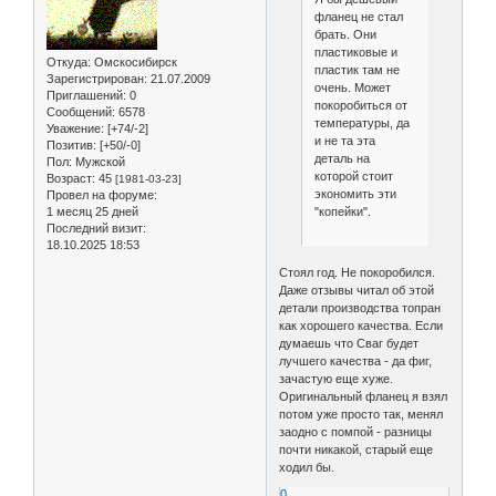
фланец не стал
брать. Они
пластиковые и
Откуда:
Омскосибирск
пластик там не
Зарегистрирован
: 21.07.2009
очень. Может
Приглашений:
0
покоробиться от
Сообщений:
6578
температуры, да
Уважение:
[+74/-2]
и не та эта
Позитив:
[+50/-0]
деталь на
Пол:
Мужской
которой стоит
Возраст:
45
[1981-03-23]
экономить эти
Провел на форуме:
"копейки".
1 месяц 25 дней
Последний визит:
18.10.2025 18:53
Стоял год. Не покоробился.
Даже отзывы читал об этой
детали производства топран
как хорошего качества. Если
думаешь что Сваг будет
лучшего качества - да фиг,
зачастую еще хуже.
Оригинальный фланец я взял
потом уже просто так, менял
заодно с помпой - разницы
почти никакой, старый еще
ходил бы.
0