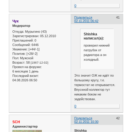
0
Поделиться
41
Чук
02.11.2011 06:42
Модератор
Откуда:
Мурыгино (43)
Shishka
Зарегистрирован
: 05.12.2010
написал(а):
Приглашений:
0
Сообщений:
6446
проверил нижний
Уважение:
[+44/-1]
патрубок от
Позитив:
[+28/-2]
радиатора а он
Пол:
Мужской
холодный.
Возраст:
58
[1967-12-02]
Провел на форуме:
6 месяцев 1 день
Это значит ОЖ не идёт по
Последний визит:
04.08.2026 06:50
большому кругу, т.е.
термостат не открывается.
Впускной коллектор тут
никаким боком не
задействован.
0
Поделиться
42
SCH
02.11.2011 10:30
Администартер
Shishka