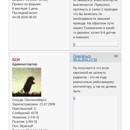
Провел на форуме:
выключается. Пришлось
6 месяцев 1 день
протянуть в салон 2 проводка
Последний визит:
что бы включать по
04.08.2026 06:50
необходимости замыкая
провода. На обратном пути
нашёл Тазомагазин в какой-
то деревне, купил 9-й датчик
и поменял.
0
Поделиться
60
SCH
09.11.2011 17:33
Администартер
Ну получается что если
картонкой не заткнуть
радиатор - это на ходу
равносильно работающему
вентилятору, а так не должно
быть
0
Откуда:
Омскосибирск
Зарегистрирован
: 21.07.2009
Приглашений:
0
Сообщений:
6578
Уважение:
[+74/-2]
Позитив:
[+50/-0]
Пол:
Мужской