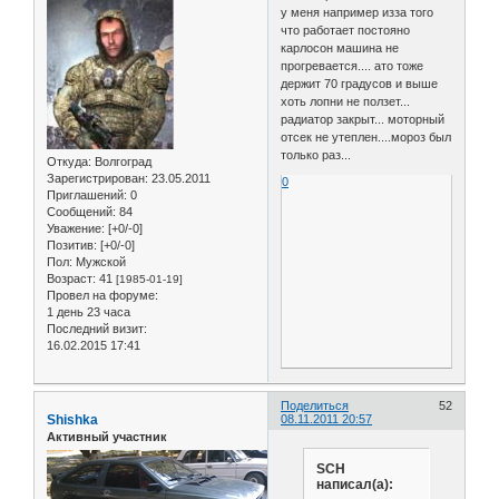
у меня например изза того
что работает постояно
карлосон машина не
прогревается.... ато тоже
держит 70 градусов и выше
хоть лопни не ползет...
радиатор закрыт... моторный
отсек не утеплен....мороз был
только раз...
Откуда:
Волгоград
Зарегистрирован
: 23.05.2011
0
Приглашений:
0
Сообщений:
84
Уважение:
[+0/-0]
Позитив:
[+0/-0]
Пол:
Мужской
Возраст:
41
[1985-01-19]
Провел на форуме:
1 день 23 часа
Последний визит:
16.02.2015 17:41
Поделиться
52
Shishka
08.11.2011 20:57
Активный участник
SCH
написал(а):