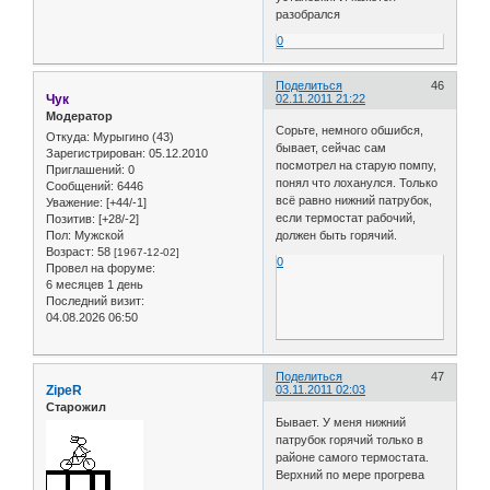
разобрался
0
Поделиться
46
Чук
02.11.2011 21:22
Модератор
Сорьте, немного обшибся,
Откуда:
Мурыгино (43)
бывает, сейчас сам
Зарегистрирован
: 05.12.2010
посмотрел на старую помпу,
Приглашений:
0
понял что лоханулся. Только
Сообщений:
6446
всё равно нижний патрубок,
Уважение:
[+44/-1]
если термостат рабочий,
Позитив:
[+28/-2]
Пол:
Мужской
должен быть горячий.
Возраст:
58
[1967-12-02]
0
Провел на форуме:
6 месяцев 1 день
Последний визит:
04.08.2026 06:50
Поделиться
47
ZipeR
03.11.2011 02:03
Старожил
Бывает. У меня нижний
патрубок горячий только в
районе самого термостата.
Верхний по мере прогрева