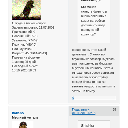
написал(а):
Кто может
скинуть фото или
вняно обяснить с
каких патрубков
Откуда:
Омскосибирск
должна ити вода
Зарегистрирован
: 21.07.2009
на впускной
Приглашений:
0
колектор?
Сообщений:
6578
Уважение:
[+74/-2]
Позитив:
[+50/-0]
Пол:
Мужской
наверное смотря какой
Возраст:
45
[1981-03-23]
двигатель... У меня во
Провел на форуме:
впускной коллектор жидкость
1 месяц 25 дней
идет напрямую из блока по
Последний визит:
внутренним каналам, затем
18.10.2025 18:53
оттуда через сосок вытекает
в металлическую трубку
позади блока (в нее же
втекает жидкость из печки), а
затем - в помпу.
0
Поделиться
38
italiano
01.11.2011 18:18
Местный житель
Shishka