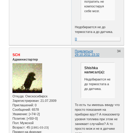
потратить не
компостируя
себе мозг.
Недобирается не до
термостата а до датчика.
0
Поделиться
34
SCH
29.10.2011 23:32
Администартер
Shishka
написал(а):
Недобирается не
до термостата а
до датчика.
Откуда:
Омскосибирск
Зарегистрирован
: 21.07.2009
То есть ты имеешь ввиду что
Приглашений:
0
Сообщений:
6578
просто показания на
Уважение:
[+74/-2]
приборке врут? А показометр
Позитив:
[+50/-0]
уровня топлива при этом не
Пол:
Мужской
занижает случайно? А то
Возраст:
45
[1981-03-23]
просто мож и не в датчике
Провел на форуме: