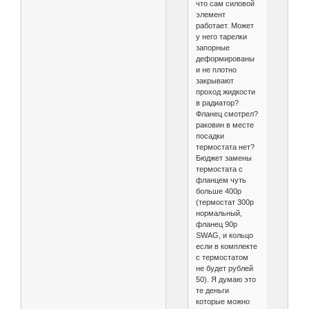
что сам силовой
элемент
работает. Может
у него тарелки
запорные
деформированы
и не плотно
закрывают
проход жидкости
в радиатор?
Фланец смотрел?
раковин в месте
посадки
термостата нет?
Бюджет замены
термостата с
фланцем чуть
больше 400р
(термостат 300р
нормальный,
фланец 90р
SWAG, и кольцо
если в комплекте
с термостатом
не будет рублей
50). Я думаю это
те деньги
которые можно