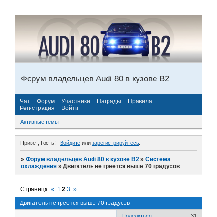
Форум владельцев Audi 80 в кузове В2
Чат
Форум
Участники
Награды
Правила
Регистрация
Войти
Активные темы
Привет, Гость!
Войдите
или
зарегистрируйтесь
.
»
Форум владельцев Audi 80 в кузове В2
»
Система
охлаждения
»
Двигатель не греется выше 70 градусов
Страница:
«
1
2
3
»
Двигатель не греется выше 70 градусов
Поделиться
31