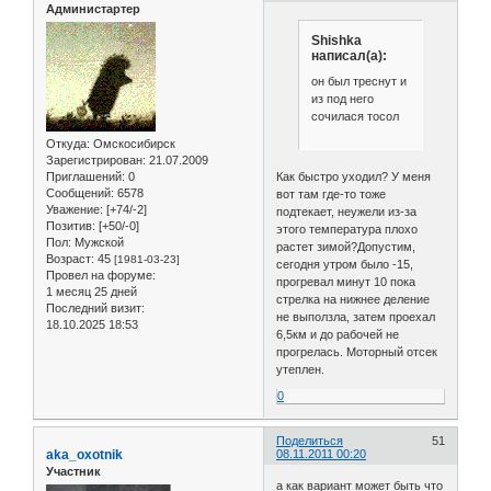
Администартер
Shishka
написал(а):
он был треснут и
из под него
сочилася тосол
Откуда:
Омскосибирск
Зарегистрирован
: 21.07.2009
Как быстро уходил? У меня
Приглашений:
0
Сообщений:
6578
вот там где-то тоже
Уважение:
[+74/-2]
подтекает, неужели из-за
Позитив:
[+50/-0]
этого температура плохо
Пол:
Мужской
растет зимой?Допустим,
Возраст:
45
[1981-03-23]
сегодня утром было -15,
Провел на форуме:
прогревал минут 10 пока
1 месяц 25 дней
стрелка на нижнее деление
Последний визит:
не выползла, затем проехал
18.10.2025 18:53
6,5км и до рабочей не
прогрелась. Моторный отсек
утеплен.
0
Поделиться
51
aka_oxotnik
08.11.2011 00:20
Участник
а как вариант может быть что