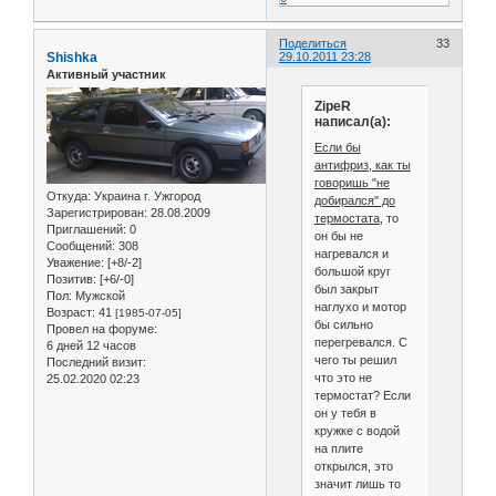
Поделиться
33
Shishka
29.10.2011 23:28
Активный участник
ZipeR
написал(а):
Если бы
антифриз, как ты
говоришь "не
Откуда:
Украина г. Ужгород
добирался" до
Зарегистрирован
: 28.08.2009
термостата
, то
Приглашений:
0
он бы не
Сообщений:
308
нагревался и
Уважение:
[+8/-2]
большой круг
Позитив:
[+6/-0]
был закрыт
Пол:
Мужской
наглухо и мотор
Возраст:
41
[1985-07-05]
бы сильно
Провел на форуме:
перегревался. С
6 дней 12 часов
чего ты решил
Последний визит:
что это не
25.02.2020 02:23
термостат? Если
он у тебя в
кружке с водой
на плите
открылся, это
значит лишь то