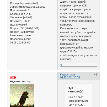
ZipeR
, через нижний
Откуда:
Мурыгино (43)
патрубок горячая ОЖ
Зарегистрирован
: 05.12.2010
подаётся в радиатор при
Приглашений:
0
открытии термостата и
Сообщений:
6446
потом, после охлаждения
Уважение:
[+44/-1]
уходит в блок через верхний
Позитив:
[+28/-2]
Пол:
Мужской
патрубок.
Возраст:
58
[1967-12-02]
Пока термостат закрыт
Провел на форуме:
нижний патрубок холодный в
6 месяцев 1 день
любом случае. А верхняя
Последний визит:
часть радиатора будет
04.08.2026 06:50
нагреваться от
циркулирующей по малому
кругу ОЖ (Про
сообщающиеся сосуды читал
в школе?).
0
Поделиться
45
SCH
02.11.2011 20:05
Администартер
Чук
написал(а):
ZipeR, через
нижний патрубок
горячая ОЖ