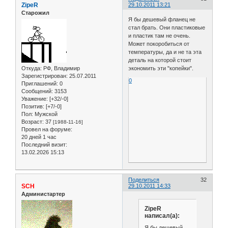
ZipeR
29.10.2011 13:21
Старожил
Я бы дешевый фланец не
стал брать. Они пластиковые
и пластик там не очень.
Может покоробиться от
температуры, да и не та эта
деталь на которой стоит
Откуда:
РФ, Владимир
экономить эти "копейки".
Зарегистрирован
: 25.07.2011
0
Приглашений:
0
Сообщений:
3153
Уважение:
[+32/-0]
Позитив:
[+7/-0]
Пол:
Мужской
Возраст:
37
[1988-11-16]
Провел на форуме:
20 дней 1 час
Последний визит:
13.02.2026 15:13
Поделиться
32
SCH
29.10.2011 14:33
Администартер
ZipeR
написал(а):
Я бы дешевый