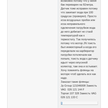
возможно потому что у меня
бак переварен на 92литра.
Датчик тоже исправен потому
что закипает вода при 100
градусах (проверял). Просто
изза воздушных пробок или
изза неправильного
пдключения патрубков вода
до него добигает не стаой
температурой как к
термостату. Так получилось
потому что мотор JN тоисть
был инжекторный а когда его
переделали на карбюратор
патрубки потключали как
попало, тоисть вода к датчику
идьот через впускной
колектор, там она и остывает.
Хочу поминять флянцы на
моторе чтоб зделать все как
надо.
Заказал такие флянцы:
Jp Group 121046008 Заместь
VAG 026 121 144 F
Topran 107 328 Заместь VAG
026 121 133 C
0