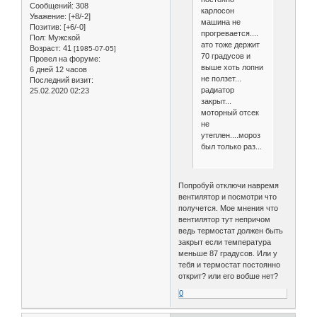
Сообщений:
308
карлосон
Уважение:
[+8/-2]
машина не
Позитив:
[+6/-0]
прогревается....
Пол:
Мужской
ато тоже держит
Возраст:
41
[1985-07-05]
70 градусов и
Провел на форуме:
выше хоть лопни
6 дней 12 часов
не ползет...
Последний визит:
радиатор
25.02.2020 02:23
закрыт...
моторный отсек
не
утеплен....мороз
был только раз...
Попробуй отключи навремя
вентилятор и посмотри что
получется. Мое мнения что
вентилятор тут непричом
ведь термостат должен быть
закрыт если температура
меньше 87 градусов. Или у
тебя и термостат постоянно
открит? или его вобше нет?
0