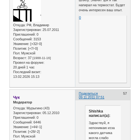
шляпу. Значит зря я так
напирал на термостат. Будет
очень интересен ваш опыт.
0
Откуда:
РФ, Владимир
Зарегистрирован
: 25.07.2011
Приглашений:
0
Сообщений:
3153
Уважение:
[+32/-0]
Позитив:
[+7/-0]
Пол:
Мужской
Возраст:
37
[1988-11-16]
Провел на форуме:
20 дней 1 час
Последний визит:
13.02.2026 15:13
Поделиться
57
Чук
09.11.2011 07:51
Модератор
Откуда:
Мурыгино (43)
Shishka
Зарегистрирован
: 05.12.2010
написал(а):
Приглашений:
0
Сообщений:
6446
Здраствуй, я
Уважение:
[+44/-1]
непонимаю изза
Позитив:
[+28/-2]
какого датчика
Пол:
Мужской
могла слабо