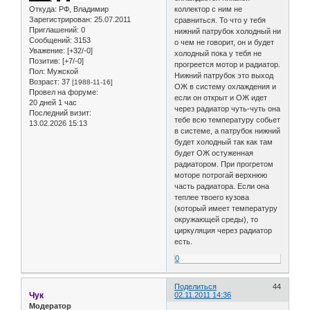
Откуда:
РФ, Владимир
коллектор с ним не
Зарегистрирован
: 25.07.2011
сравниться. То что у тебя
Приглашений:
0
нижний патрубок холодный ни
Сообщений:
3153
о чем не говорит, он и будет
Уважение:
[+32/-0]
холодный пока у тебя не
Позитив:
[+7/-0]
прогреется мотор и радиатор.
Пол:
Мужской
Нижний патрубок это выход
Возраст:
37
[1988-11-16]
ОЖ в систему охлаждения и
Провел на форуме:
если он открыт и ОЖ идет
20 дней 1 час
через радиатор чуть-чуть она
Последний визит:
тебе всю температуру собьет
13.02.2026 15:13
в системе, а патрубок нижний
будет холодный так как там
будет ОЖ остуженная
радиатором. При прогретом
моторе потрогай верхнюю
часть радиатора. Если она
теплее твоего кузова
(который имеет температуру
окружающей среды), то
циркуляция через радиатор
есть.
0
Поделиться
44
Чук
02.11.2011 14:36
Модератор