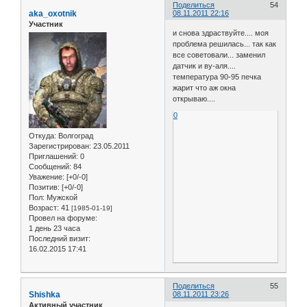
Поделиться
54
aka_oxotnik
08.11.2011 22:16
Участник
и снова здраствуйте.... моя
проблема решилась... так как
все советовали... заменил
датчик и ву-аля....
температура 90-95 печка
жарит что аж окна
открываю....
0
Откуда:
Волгоград
Зарегистрирован
: 23.05.2011
Приглашений:
0
Сообщений:
84
Уважение:
[+0/-0]
Позитив:
[+0/-0]
Пол:
Мужской
Возраст:
41
[1985-01-19]
Провел на форуме:
1 день 23 часа
Последний визит:
16.02.2015 17:41
Поделиться
55
Shishka
08.11.2011 23:26
Активный участник