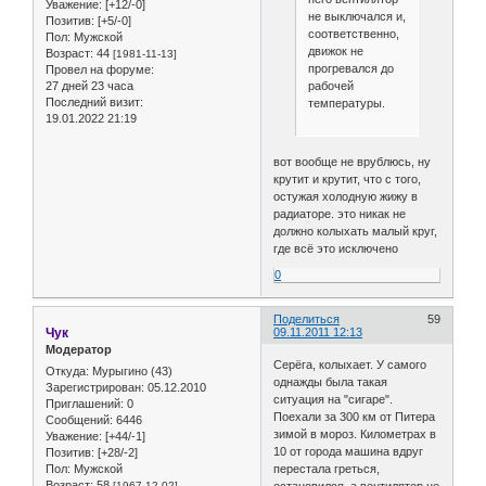
Уважение:
[+12/-0]
не выключался и,
Позитив:
[+5/-0]
соответственно,
Пол:
Мужской
движок не
Возраст:
44
[1981-11-13]
прогревался до
Провел на форуме:
рабочей
27 дней 23 часа
Последний визит:
температуры.
19.01.2022 21:19
вот вообще не врублюсь, ну
крутит и крутит, что с того,
остужая холодную жижу в
радиаторе. это никак не
должно колыхать малый круг,
где всё это исключено
0
Поделиться
59
Чук
09.11.2011 12:13
Модератор
Серёга, колыхает. У самого
Откуда:
Мурыгино (43)
однажды была такая
Зарегистрирован
: 05.12.2010
ситуация на "сигаре".
Приглашений:
0
Поехали за 300 км от Питера
Сообщений:
6446
зимой в мороз. Километрах в
Уважение:
[+44/-1]
10 от города машина вдруг
Позитив:
[+28/-2]
Пол:
Мужской
перестала греться,
Возраст:
58
[1967-12-02]
остановился, а вентилятор не