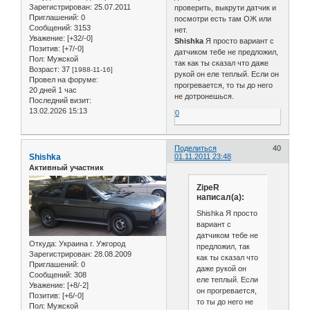
Зарегистрирован
: 25.07.2011
проверить, выкрути датчик и
Приглашений:
0
посмотри есть там ОЖ или
Сообщений:
3153
нет.
Уважение:
[+32/-0]
Shishka
Я просто вариант с
Позитив:
[+7/-0]
датчиком тебе не предложил,
Пол:
Мужской
так как ты сказал что даже
Возраст:
37
[1988-11-16]
рукой он еле теплый. Если он
Провел на форуме:
прогревается, то ты до него
20 дней 1 час
не дотронешься.
Последний визит:
13.02.2026 15:13
0
Поделиться
40
Shishka
01.11.2011 23:48
Активный участник
ZipeR
написал(а):
Shishka Я просто
вариант с
датчиком тебе не
Откуда:
Украина г. Ужгород
предложил, так
Зарегистрирован
: 28.08.2009
как ты сказал что
Приглашений:
0
даже рукой он
Сообщений:
308
еле теплый. Если
Уважение:
[+8/-2]
он прогревается,
Позитив:
[+6/-0]
то ты до него не
Пол:
Мужской