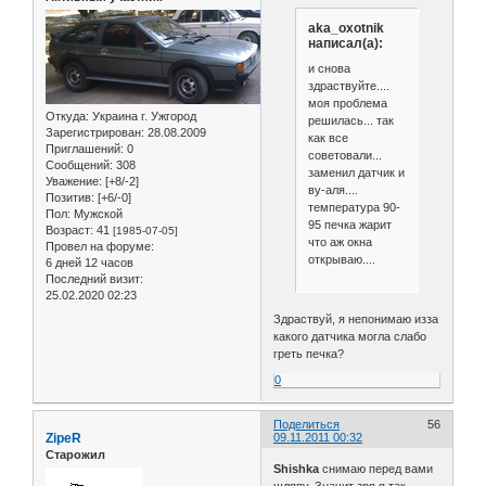
aka_oxotnik
написал(а):
и снова
здраствуйте....
моя проблема
Откуда:
Украина г. Ужгород
решилась... так
Зарегистрирован
: 28.08.2009
как все
Приглашений:
0
советовали...
Сообщений:
308
заменил датчик и
Уважение:
[+8/-2]
ву-аля....
Позитив:
[+6/-0]
температура 90-
Пол:
Мужской
95 печка жарит
Возраст:
41
[1985-07-05]
что аж окна
Провел на форуме:
открываю....
6 дней 12 часов
Последний визит:
25.02.2020 02:23
Здраствуй, я непонимаю изза
какого датчика могла слабо
греть печка?
0
Поделиться
56
ZipeR
09.11.2011 00:32
Старожил
Shishka
снимаю перед вами