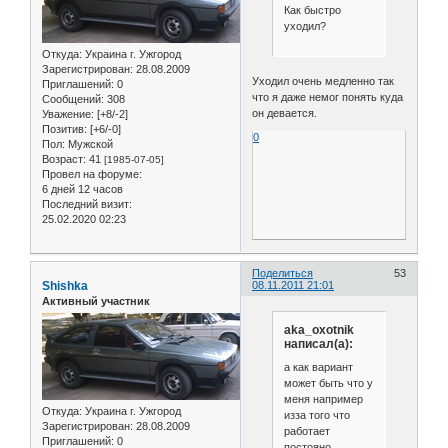
Как быстро
уходил?
Откуда:
Украина г. Ужгород
Зарегистрирован
: 28.08.2009
Уходил очень медленно так
Приглашений:
0
что я даже немог понять куда
Сообщений:
308
он девается.
Уважение:
[+8/-2]
Позитив:
[+6/-0]
0
Пол:
Мужской
Возраст:
41
[1985-07-05]
Провел на форуме:
6 дней 12 часов
Последний визит:
25.02.2020 02:23
Поделиться
53
Shishka
08.11.2011 21:01
Активный участник
aka_oxotnik
написал(а):
а как вариант
может быть что у
меня например
Откуда:
Украина г. Ужгород
изза того что
Зарегистрирован
: 28.08.2009
работает
Приглашений:
0
постояно