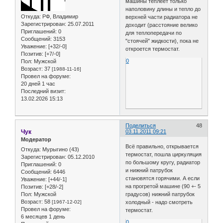
машины теплеет только
наполовину длины и тепло до
Откуда:
РФ, Владимир
верхней части радиатора не
Зарегистрирован
: 25.07.2011
доходит (расстояние велико
Приглашений:
0
для теплопередачи по
Сообщений:
3153
"стоячей" жидкости), пока не
Уважение:
[+32/-0]
откроется термостат.
Позитив:
[+7/-0]
0
Пол:
Мужской
Возраст:
37
[1988-11-16]
Провел на форуме:
20 дней 1 час
Последний визит:
13.02.2026 15:13
Поделиться
48
Чук
03.11.2011 09:21
Модератор
Всё правильно, открывается
Откуда:
Мурыгино (43)
термостат, пошла циркуляция
Зарегистрирован
: 05.12.2010
по большому кругу, радиатор
Приглашений:
0
и нижний патрубок
Сообщений:
6446
становятся горячими. А если
Уважение:
[+44/-1]
на прогретой машине (90 +- 5
Позитив:
[+28/-2]
Пол:
Мужской
градусов) нижний патрубок
Возраст:
58
[1967-12-02]
холодный - надо смотреть
Провел на форуме:
термостат.
6 месяцев 1 день
0