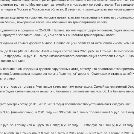
няется то, что по Москве ездят автомобили с номерами со всей страны. Так выгоднее 
ти, чадит в Москве и Московской области. В этой части законодательство несовершенн
новыми акцизами на горючее, которые правительство намеревается ввести со следую
на бензин, похоронено также, как обещания по транспортному налогу.
 поднимутся в среднем на 25-30%. Первые, по ком ударит дорогой бензин, будут пен
н придётся заплатить больше, чем если бы он платил транспортный налог.
т одним из самых дорогих в мире. Сейчас акцизы зависят от октанового числа: чем ни
 до 80-ти (АИ-80, АИ-92, АИ-95) акциз составляет 2923 руб. за 1 тонну. На высокоокт
о — в пределах 20 руб. В 1 литре низкооктанового бензина акциз составляет 2 руб. 19 к
ы платят меньше.
ить больше, чем ездоки на дорогих зарубежных авто, потому что правительство приме
или под благовидным предлогом начата "расчистка" дорог от бедняцких и старых авто?
а топливо.
еть от класса топлива. Чем выше качество, тем ниже акциз. Самый качественный бензи
его будет самый высокий акциз, это бензины с октановым числом 80. На бензине высо
жетную трёхлетку (2011, 2012, 2013 годы) правительство устанавливает следующие:
3,4,5 (внеклассный): в 2011 году — 5995 руб. за 1 тонну топлива или 4,5 руб. за 1 литр
 руб. за 1 тонну или 4,3 руб. за 1 литр; в 2012 году — 7382 руб. за 1 тонну; в 2013 году
5143 руб. за 1 тонну или 3,8 руб. за 1 литр; в 2012 году — 6822 руб. за 1 тонну; в 2013 