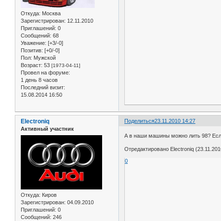
Откуда:
Москва
Зарегистрирован
: 12.11.2010
Приглашений:
0
Сообщений:
68
Уважение:
[+3/-0]
Позитив:
[+0/-0]
Пол:
Мужской
Возраст:
53
[1973-04-11]
Провел на форуме:
1 день 8 часов
Последний визит:
15.08.2014 16:50
Electroniq
Поделиться
23.11.2010 14:27
Активный участник
А в наши машины можно лить 98? Если
Отредактировано Electroniq (23.11.201
0
Откуда:
Киров
Зарегистрирован
: 04.09.2010
Приглашений:
0
Сообщений:
246