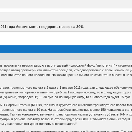
2011 года бензин может подорожать еще на 30%
зы подняты на недосягаемую высоту, да ещё и дорожный фонд "пристегнут" к стоимости
есяцев назад премьер и его министры обещали, что одновременно с повышением акциз
 большинство нашего населения. Но кабмин решил ничего не отменять и внести в на
тавок транспортного налога в 2 раза с 1 января 2011 года, дав следующее объяснени
арки дешёвых импортных машин) — 5 руб. за 1 лошадиную силу, то в следующем году с
"джипы", "мерседесы") — 30 руб. за лошадиную силу, то с нового года будет 15 руб.
умы Сергей Штогрин (КПРФ), "по жизни двукратного снижения транспортного налога мо
 транспортного налога в 10 раз. На автомобили мощностью менее 150 лошадиных сил с
вать. Так что конкретную величину транспортного налога установят субъекты РФ, и х
туации в регионе, поэтому базовые ставки будут разными. Отличаются они и сегодня. 
ам у населения нет денег платить высокие налоги".
ьству, автомобиль можно регистрировать в регионах с более низким налогом. Так, жи