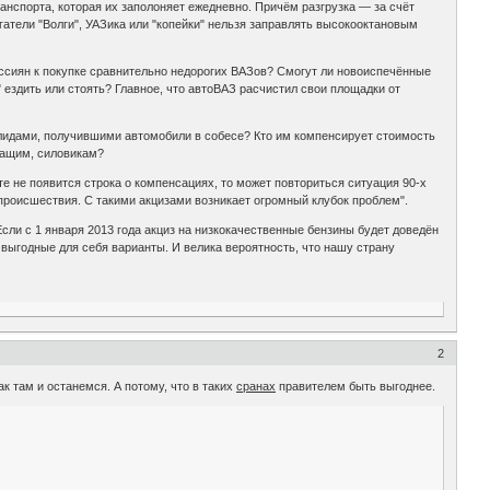
анспорта, которая их заполоняет ежедневно. Причём разгрузка — за счёт
гатели "Волги", УАЗика или "копейки" нельзя заправлять высокооктановым
россиян к покупке сравнительно недорогих ВАЗов? Смогут ли новоиспечённые
 ездить или стоять? Главное, что автоВАЗ расчистил свои площадки от
лидами, получившими автомобили в собесе? Кто им компенсирует стоимость
жащим, силовикам?
е не появится строка о компенсациях, то может повториться ситуация 90-х
 происшествия. С такими акцизами возникает огромный клубок проблем".
сли с 1 января 2013 года акциз на низкокачественные бензины будет доведён
е выгодные для себя варианты. И велика вероятность, что нашу страну
2
ак там и останемся. А потому, что в таких
сранах
правителем быть выгоднее.