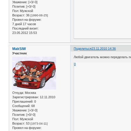
Уважение:
[+3/-0]
Позитив:
[+3/-0]
Пол:
Мужской
Возраст:
36
[1990-06-25]
Провел на форуме:
7 дней 17 часов
Последний визит:
23.05.2012 15:53
MakSiW
Поделиться
23.11.2010 14:36
Участник
Любой двигатель можно переделать под
0
Откуда:
Москва
Зарегистрирован
: 12.11.2010
Приглашений:
0
Сообщений:
68
Уважение:
[+3/-0]
Позитив:
[+0/-0]
Пол:
Мужской
Возраст:
53
[1973-04-11]
Провел на форуме: