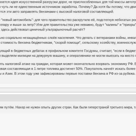
ется идея искусственной разгрузки дорог, не приспособленных для той массы автотр
я чуть ли не единственным источником заработка. Почему? Да хотя бы потому, что дви
ётся эти авто заправлять бензинами с высокой налоговой составляющей.
е "новый автомобиль": для чего правительство раскрутило её, подстегнув небогатых 
ллару и выше за литр? Или для правительства уже неважно, будут "калины" и "приоры"
и здесь действовал циничный ультрарыночный расчёт?
ьно социально незащищённых слоёв населения. Что делать с ветеранами войны, инва
ь стоимость бензина бюджетникам, "скорой помощи", сельскому хозяйству, военнослу
ующий в бюджетных дебатах в профильном комитете Госдумы, считает, "если в бюджет
тки выделяли милиции на дежурную машину, и оперативники не могли выехать на место
ть налоговой атаке на граждан, которая может окончательно взорвать экономику РФ. Е
оговая составляющая в 1 литре топлива достигнет 50%. Покупатель начнёт искать боле
 и Азии. В этом году уже зафиксированы первые поставки бензина в РФ из-за рубежа.
им путём. Нахер не нужен опыть других стран. Как были гиперстраной третьего мира, т