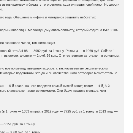
автовладельцу и бюджету того региона, куда он платит свой налог. Но дороги
о.
щего года. Обещание минфина и минтранса защитить небогатых
сионеры и инвалиды. Малоимущему автомобилисту, который ездит на ВАЗ-2104
же октановое число, тем ниже акциз.
ановый, это АИ-98, — 3992 руб. за 1 тонну. Разница — в 1069 руб. Сейчас 1
оп., высокооктанового — 2 руб. 99 коп.. Отечественные авто ездят, в основном,
нило новую методу введения акцизов, с так называемым экологическим
 Некоторые подсчитали, что до 70% отечественного автопарка может стать на
н — 5-й класс, на него вводится самый низкий акциз; потом — 4-й, 3-й
кого класса ездят дорогие иномарки. Они будут платить меньше, чем
 (в 1 тонне — 1333 литра); в 2012 году — 7725 руб. за 1 тонну; в 2013 году —
 — 9151 руб. за 1 тонну.
году — 8560 руб. за 1 тонну.