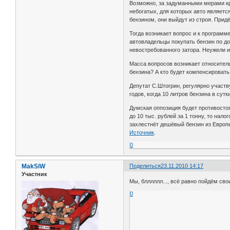
Возможно, за задуманными мерами кро
небогатых, для которых авто являетс
бензином, они выйдут из строя. Прид
Тогда возникает вопрос и к программ
автовладельцы покупать бензин по до
невостребованного затора. Неужели 
Масса вопросов возникает относител
бензина? А кто будет компенсироват
Депутат С.Штогрин, регулярно участв
годов, когда 10 литров бензина в су
Думская оппозиция будет противостоя
до 10 тыс. рублей за 1 тонну, то нал
захлестнёт дешёвый бензин из Европы
Источник
.
0
MakSiW
Поделиться
23.11.2010 14:17
Участник
Мы, блллллл..., всё равно пойдём сво
0