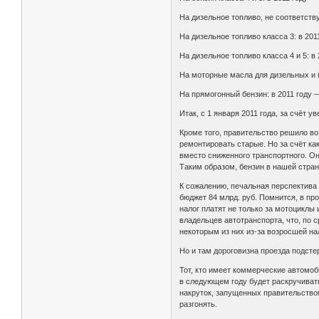
На дизельное топливо, не соответствую
На дизельное топливо класса 3: в 2011 
На дизельное топливо класса 4 и 5: в 2
На моторные масла для дизельных и (и
На прямогонный бензин: в 2011 году — 
Итак, с 1 января 2011 года, за счёт у
Кроме того, правительство решило во
ремонтировать старые. Но за счёт ка
вместо сниженного транспортного. Он 
Таким образом, бензин в нашей стран
К сожалению, печальная перспектива 
бюджет 84 млрд. руб. Помнится, в про
налог платят не только за мотоциклы 
владельцев автотранспорта, что, по 
некоторым из них из-за возросшей на
Но и там дороговизна проезда подсте
Тот, кто имеет коммерческие автомоб
в следующем году будет раскручивать
накруток, запущенных правительством
разгонять.