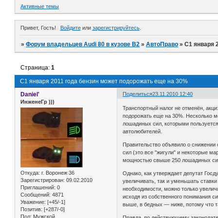
Активные темы
Привет, Гость!
Войдите
или
зарегистрируйтесь
.
»
Форум владельцев Audi 80 в кузове В2
»
АвтоПраво
»
С1 января 
Страница:
1
С1 января 2011 года бензин может подорожать еще на 30%
Daniel'
Поделиться
23.11.2010 12:40
ИнженеГр )))
Транспортный налог не отменён, акци
подорожать еще на 30%. Несколько м
лошадиных сил, которыми пользуется
автолюбителей.
Правительство объявило о снижении с
сил (это все "жигули" и некоторые м
мощностью свыше 250 лошадиных сил (
Откуда:
г. Воронеж 36
Однако, как утверждает депутат Госд
Зарегистрирован
: 09.02.2010
увеличивать, так и уменьшать ставки
Приглашений:
0
необходимости, можно только увеличи
Сообщений:
4871
исходя из собственного понимания си
Уважение:
[+45/-1]
выше, в бедных — ниже, потому что т
Позитив:
[+287/-0]
Пол:
Мужской
Правда, по действующему законодател