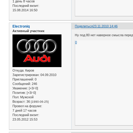
1 день 8 часов
Последний визит:
15.08.2014 16:50
Electroniq
Поделиться
23.11.2010 14:46
Активный участник
Ну под 80 нет наверное смысла пере
0
Откуда:
Киров
Зарегистрирован
: 04.09.2010
Приглашений:
0
Сообщений:
246
Уважение:
[+3/-0]
Позитив:
[+3/-0]
Пол:
Мужской
Возраст:
36
[1990-06-25]
Провел на форуме:
7 дней 17 часов
Последний визит:
23.05.2012 15:53