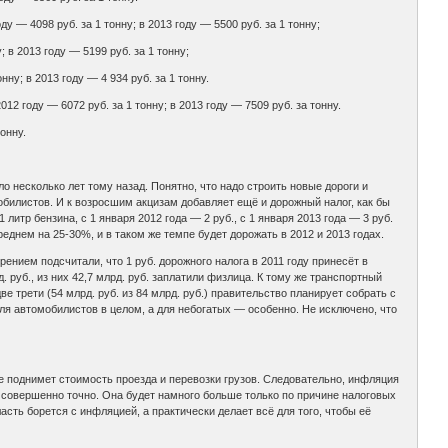
ду — 4098 руб. за 1 тонну; в 2013 году — 5500 руб. за 1 тонну;
; в 2013 году — 5199 руб. за 1 тонну;
нну; в 2013 году — 4 934 руб. за 1 тонну.
12 году — 6072 руб. за 1 тонну; в 2013 году — 7509 руб. за тонну.
тонну.
несколько лет тому назад. Понятно, что надо строить новые дороги и
обилистов. И к возросшим акцизам добавляет ещё и дорожный налог, как бы
литр бензина, с 1 января 2012 года — 2 руб., с 1 января 2013 года — 3 руб.
еднем на 25-30%, и в таком же темпе будет дорожать в 2012 и 2013 годах.
ением подсчитали, что 1 руб. дорожного налога в 2011 году принесёт в
 руб., из них 42,7 млрд. руб. заплатили физлица. К тому же транспортный
ве трети (54 млрд. руб. из 84 млрд. руб.) правительство планирует собрать с
ля автомобилистов в целом, а для небогатых — особенно. Не исключено, что
же поднимет стоимость проезда и перевозки грузов. Следовательно, инфляция
я совершенно точно. Она будет намного больше только по причине налоговых
сть борется с инфляцией, а практически делает всё для того, чтобы её