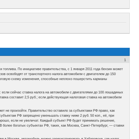
1
 топлива. По инициативе правительства, с 1 января 2011 года бензин может
ов освободят от транспортного налога автомобили с двигателем до 150
логовую схему изменения, способные неплохо пошерстить карманы
е: если сейчас ставка налога на автомобили с двигателями до 100 лошадиных
тавка составит 2,5 руб.; если действующая налоговая ставка на автомобили
жет не произойти. Правительство оставило за субъектами РФ право, как
убъектам РФ запрещено уменьшать ставку ниже 2 руб. 50 коп., её, при
орошо, если не увеличат. Каждый субъект РФ будет принимать решение,
В более богатых субъектах РФ, таких, как Москва, Санкт-Петербург, — ставки
вя в Москве, автомобиль можно зарегистрировать в Хабаровске, где налог