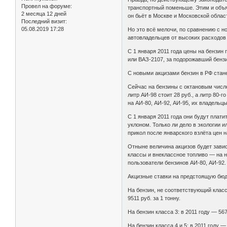
Провел на форуме:
транспортный поменьше. Этим и объяс
2 месяца 12 дней
он бьёт в Москве и Московской облас
Последний визит:
05.08.2019 17:28
Но это всё мелочи, по сравнению с 
автовладельцев от высоких расходов 
С 1 января 2011 года цены на бензин
или ВАЗ-2107, за подорожавший бензи
С новыми акцизами бензин в РФ стане
Сейчас на бензины с октановым числом
литр АИ-98 стоит 28 руб., а литр 80-г
на АИ-80, АИ-92, АИ-95, их владельц
С 1 января 2011 года они будут плат
уклоном. Только ли дело в экологии 
прикол после январского взлёта цен н
Отныне величина акцизов будет завис
классы и внеклассное топливо — на н
пользователи бензинов АИ-80, АИ-92.
Акцизные ставки на предстоящую бюд
На бензин, не соответствующий классу 
9511 руб. за 1 тонну.
На бензин класса 3: в 2011 году — 5672
На бензин класса 4 и 5: в 2011 году — 