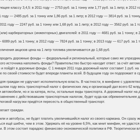
щее классу 3,4,5: в 2011 году — 2753 руб. за 1 тонну или 1,77 руб. за 1 литр; в 2012 го
году — 2485 руб. за 1 тонну или 1,86 руб. за 1 литр; в 2012 году — 3814 руб. за 1 тонну
011 году — 2247 руб. за 1 тонну или 1,68 руб. за 1 литр; в 2012 году — 3562 руб. за 1 то
ли) карбюраторных (инжекторных) двигателей: в 2011 году — 4681 руб. за 1 тонну; в 20
6089 руб. за 1 тонну; в 2012 году — 7824 руб. за 1 тонну; в 2013 году — 617 руб. за 1 
величения акцизов цена на 1 литр топлива увеличивается до 1,68 руб.
зродить дорожные фонды — федеральный и региональный, которые само же упразднило 
кого источника наполнить фонды? Правительство быстро находит ответ: за счёт автом
и пойдёт в дорожные фонды. С 1 января 2011 года дорожный налог составит 1 руб. на 1 
е по своей стоимости будет впереди планеты всей. В будущем году он подорожает в ср
для граждан не удручает исполнительную власть. В частности, в минфине с удовлетвор
шлом году весь транспортный налог с физических лиц и организаций дал всего 62 млрд.
и автомобили, но и за катера, яхты, остальные виды транспорта. А дорожный налог на д
сравнению с действовавшим транспортным налогом, будет куда как обременительнее д
логовой нагрузки придётся пересесть в общественный транспорт.
регает граждан.
или и автобусы, не будет платить увеличившийся налог из своего кармана. Он сразу 
ся ещё шибче, чем в этом. Удержать её на уровне 6,5%, как мнит минфин, не удастс
. В этом состоит парадокс финансово-экономической политики в РФ. Теоретически вла