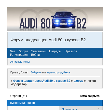
Форум владельцев Audi 80 в кузове В2
Чат
Форум
Участники
Награды
Правила
Регистрация
Войти
Активные темы
Привет, Гость!
Войдите
или
зарегистрируйтесь
.
»
Форум владельцев Audi 80 в кузове В2
»
Форум
»
нужен
модератор
Страница:
1
Тема закрыта
нужен модератор
Поделиться
1