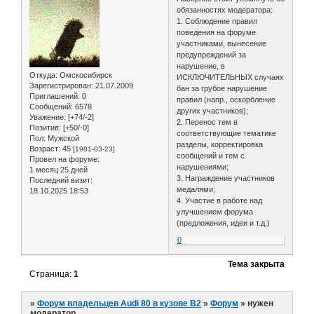
обязанностях модератора:
1. Соблюдение правил
поведения на форуме
участниками, вынесение
предупреждений за
нарушение, в
Откуда:
Омскосибирск
ИСКЛЮЧИТЕЛЬНЫХ случаях
Зарегистрирован
: 21.07.2009
бан за грубое нарушение
Приглашений:
0
правил (напр., оскорбление
Сообщений:
6578
других участников);
Уважение:
[+74/-2]
2. Перенос тем в
Позитив:
[+50/-0]
соответствующие тематике
Пол:
Мужской
разделы, корректировка
Возраст:
45
[1981-03-23]
сообщений и тем с
Провел на форуме:
нарушениями;
1 месяц 25 дней
3. Награждение участников
Последний визит:
медалями;
18.10.2025 18:53
4. Участие в работе над
улучшением форума
(предложения, идеи и т.д.)
0
Тема закрыта
Страница:
1
»
Форум владельцев Audi 80 в кузове В2
»
Форум
»
нужен
модератор