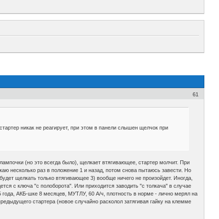
61
 стартер никак не реагирует, при этом в панели слышен щелчок при
 лампочки (но это всегда было), щелкает втягивающее, стартер молчит. При
каю несколько раз в положение 1 и назад, потом снова пытаюсь завести. Но
 будет щелкать только втягивающее 3) вообще ничего не произойдет. Иногда,
тся с ключа "с полоборота". Или приходится заводить "с толкача" в случае
5 года, АКБ-шке 8 месяцев, МУТЛУ, 60 А/ч, плотность в норме - лично мерял на
т предыдущего стартера (новое случайно расколол затягивая гайку на клемме