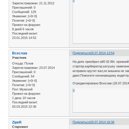
0
Зарегистрирован
: 21.11.2012
Приглашений:
0
Сообщений:
129
Уважение:
[+0/-0]
Позитив:
[+0/-0]
Провел на форуме:
8 дней 6 часов
Последний визит:
23.01.2015 14:52
Всеслав
Поделиться
26.07.2014 13:54
Участник
На днях приобрел а80 б2 86г. прежни
Откуда:
Псков
стартер,карбюратор,катушку зажигани
Зарегистрирован
: 23.07.2014
исправно крутит вал,но машина не за
Приглашений:
0
дают.Помогите начинающему водятлу
Сообщений:
54
Уважение:
[+0/-0]
Отредактировано Всеслав (26.07.2014
Позитив:
[+0/-0]
Пол:
Мужской
0
Провел на форуме:
1 день 10 часов
Последний визит:
03.03.2015 22:36
ZipeR
Поделиться
26.07.2014 18:36
Старожил