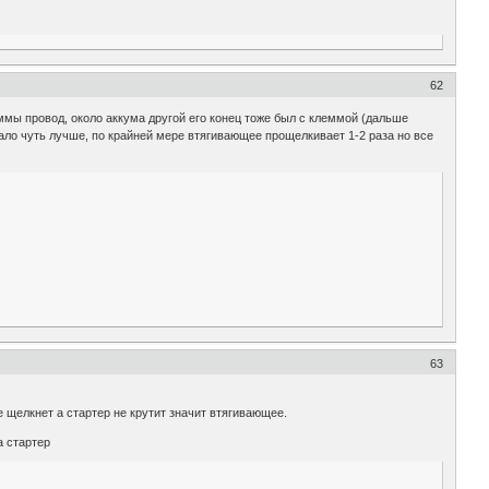
62
ммы провод, около аккума другой его конец тоже был с клеммой (дальше
тало чуть лучше, по крайней мере втягивающее прощелкивает 1-2 раза но все
63
 щелкнет а стартер не крутит значит втягивающее.
а стартер