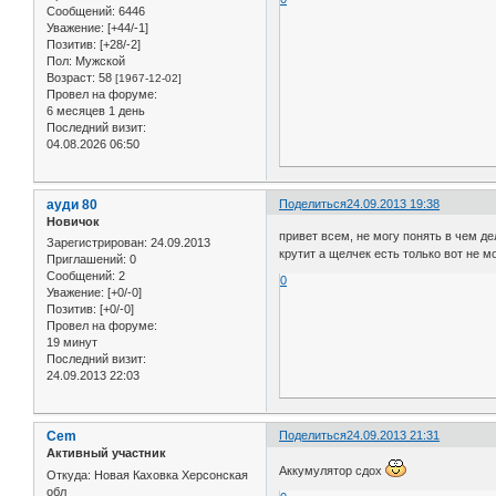
Сообщений:
6446
Уважение:
[+44/-1]
Позитив:
[+28/-2]
Пол:
Мужской
Возраст:
58
[1967-12-02]
Провел на форуме:
6 месяцев 1 день
Последний визит:
04.08.2026 06:50
ауди 80
Поделиться
24.09.2013 19:38
Новичок
привет всем, не могу понять в чем де
Зарегистрирован
: 24.09.2013
крутит а щелчек есть только вот не м
Приглашений:
0
Сообщений:
2
0
Уважение:
[+0/-0]
Позитив:
[+0/-0]
Провел на форуме:
19 минут
Последний визит:
24.09.2013 22:03
Cem
Поделиться
24.09.2013 21:31
Активный участник
Аккумулятор сдох
Откуда:
Новая Каховка Херсонская
обл