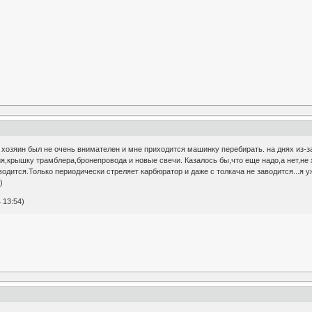
й хозяин был не очень внимателен и мне приходится машинку перебирать. на днях из-за
я,крышку трамблера,бронепровода и новые свечи. Казалось бы,что еще надо,а нет,не
водится.Только периодически стреляет карбюратор и даже с толкача не заводится...я 
)
 13:54)