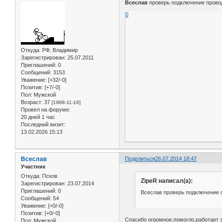
Всеслав
проверь подключение проводо
0
Откуда:
РФ, Владимир
Зарегистрирован
: 25.07.2011
Приглашений:
0
Сообщений:
3153
Уважение:
[+32/-0]
Позитив:
[+7/-0]
Пол:
Мужской
Возраст:
37
[1988-11-16]
Провел на форуме:
20 дней 1 час
Последний визит:
13.02.2026 15:13
Всеслав
Поделиться
26.07.2014 18:47
Участник
Откуда:
Псков
ZipeR написал(а):
Зарегистрирован
: 23.07.2014
Приглашений:
0
Всеслав проверь подключение п
Сообщений:
54
Уважение:
[+0/-0]
Позитив:
[+0/-0]
Спасибо огромное,помогло,работает з
Пол:
Мужской