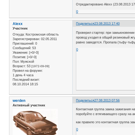
Отредактировано Alexx (23.08.2013 17
0
Alexx
Поделиться
23.08.2013 17:40
Участник
Проверил стартер: при замыкновении 
Откуда:
Костромская область
провод уходил в общий резиновый жгу
Зарегистрирован
: 02.05.2011
равно заведется. Пропала (тьфу-тьфу
Приглашений:
0
Сообщений:
53
0
Уважение:
[+0/-0]
Позитив:
[+0/-0]
Пол:
Мужской
Возраст:
53
[1972-09-09]
Провел на форуме:
1 день 4 часа
Последний визит:
08.10.2014 18:15
werden
Поделиться
27.08.2013 07:56
Активный участник
Контактная группа замка зажигания н
поробуйте с втягивающего сразу на а
как правило это контактная группа з
0