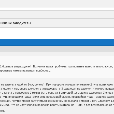
шина не заводится <
 1.6 дизель (переходная). Возникла такая проблема, при попытке завести авто ключом,
нтрольные лампы на панели приборов...
е дизель а карб, от 9-ки, солекс): При повороте ключа в положение 2 чуть притухают
 а может и нет, снова щелкнет втягивающим. с 3 раза если не завелся - ключом пощел
оте ключа в положение 2 может быть одна из 3 ситуаций: 1) машина заведется 2)снова
 чуть вперед или назад (если есть небольшой уклон), произойдет чудо - машина заведе
реакции. Наутро может запуститься как ни в чем не бывало а может и нет. Стартеру 1,
а мысль что не идет зарядка во время работы мотора, но - нет). а вот втягивающее о
щем?