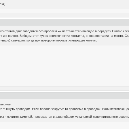
:34)
контактов двиг заводится без проблем => всетаки втягивающее в порядке? Снял с кле
т и в салон). Вобщем этот кусок снял почистил контакты, снова поставил на место. С
-тьфу) ситуация, когда при повороте ключа втягивающее молчит.
аверное.
кб тыкнуть проводом. Если весело закрутит то проблема в проводах. Если втягивающее
амка - лечится заменой, пресекается в дальнейшем установкой дополнительного реле н