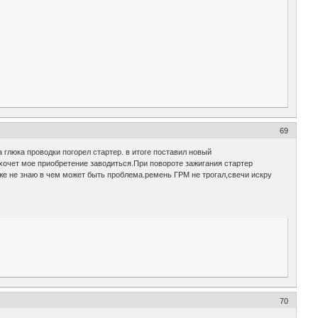
69
 глюка проводки погорел стартер. в итоге поставил новый
 хочет мое приобретение заводиться.При повороте зажигания стартер
уже не знаю в чем может быть проблема.ремень ГРМ не трогал,свечи искру
70