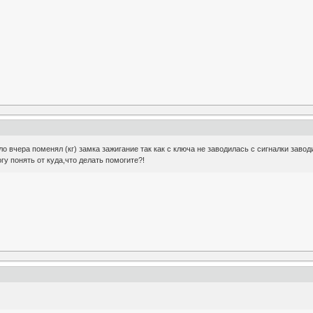
ло вчера поменял (кг) замка зажигание так как с ключа не заводилась с сигналки завод
огу понять от куда,что делать помогите?!