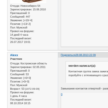
Откуда:
Новосибирск 54
Зарегистрирован
: 15.06.2010
Приглашений:
0
Сообщений:
447
Уважение:
[+10/-4]
Позитив:
[+13/-2]
Пол:
Мужской
Провел на форуме:
14 дней 4 часа
Последний визит:
26.07.2017 19:01
Alexx
Поделиться
28.08.2013 22:39
Участник
Откуда:
Костромская область
werden написал(а):
Зарегистрирован
: 02.05.2011
Приглашений:
0
Контактная группа замка зажиг
Сообщений:
53
поробуйте с втягивающего сраз
Уважение:
[+0/-0]
Позитив:
[+0/-0]
Пол:
Мужской
Замыкание контактов отверткой - разв
Возраст:
53
[1972-09-09]
Провел на форуме:
0
1 день 4 часа
Последний визит:
08.10.2014 18:15