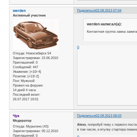
werden
Поделиться
02.09.2013 07:04
Активный участник
werden написал(а):
Контактная группа замка зажиг
0
Откуда:
Новосибирск 54
Зарегистрирован
: 15.06.2010
Приглашений:
0
Сообщений:
447
Уважение:
[+10/-4]
Позитив:
[+13/-2]
Пол:
Мужской
Провел на форуме:
14 дней 4 часа
Последний визит:
26.07.2017 19:01
Чук
Поделиться
02.09.2013 08:03
Модератор
Alexx
, попробуй тему с первого поста
Откуда:
Мурыгино (43)
в том числе, и втулку стартера помен
Зарегистрирован
: 05.12.2010
Приглашений:
0
0