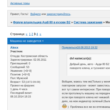
Активные темы
Привет, Гость!
Войдите
или
зарегистрируйтесь
.
»
Форум владельцев Audi 80 в кузове В2
»
Система зажигания
»
Ма
Страница:
«
1
2
3
4
»
Машина не заводится <
Alexx
Поделиться
18.08.2013 19:32
Участник
Откуда:
Костромская область
dvl написал(а):
Зарегистрирован
: 02.05.2011
Приглашений:
0
Добрый день, авто - Ауди 80 Б2
Сообщений:
53
повороте ключа, и тускнеют ко
Уважение:
[+0/-0]
Позитив:
[+0/-0]
Пол:
Мужской
Вобщем, маюсь тем же(Только у меня н
Возраст:
53
[1972-09-09]
повторном запуске - может завестись
Провел на форуме:
1 день 4 часа
вот тут самое интересное: При повор
Последний визит:
если протолкнуть машину на передаче
08.10.2014 18:15
если при повороте ключа нет никакой 
днях, на нем индикатор зеленый (был
) Проблема все же во втягиваю