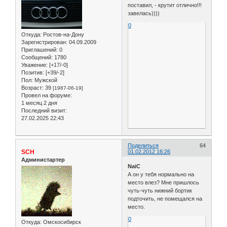
поставил, - крутит отлично!!!
завелась))))
0
Откуда:
Ростов-на-Дону
Зарегистрирован
: 04.09.2009
Приглашений:
0
Сообщений:
1780
Уважение:
[+17/-0]
Позитив:
[+39/-2]
Пол:
Мужской
Возраст:
39
[1987-06-19]
Провел на форуме:
1 месяц 2 дня
Последний визит:
27.02.2025 22:43
Поделиться
64
SCH
01.02.2012 16:26
Администартер
NaiC
А он у тебя нормально на
место влез? Мне пришлось
чуть-чуть нижний бортик
подточить, не помещался на
место.
0
Откуда:
Омскосибирск