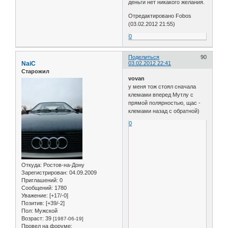
деньги нет никакого желания.
Отредактировано Fobos
(03.02.2012 21:55)
0
Поделиться
90
NaiC
03.02.2012 22:41
Старожил
vovan
у меня тож стоял сначала
клемами вперед Мутлу с
прямой полярностью, щас -
клемами назад с обратной)
0
Откуда:
Ростов-на-Дону
Зарегистрирован
: 04.09.2009
Приглашений:
0
Сообщений:
1780
Уважение:
[+17/-0]
Позитив:
[+39/-2]
Пол:
Мужской
Возраст:
39
[1987-06-19]
Провел на форуме: