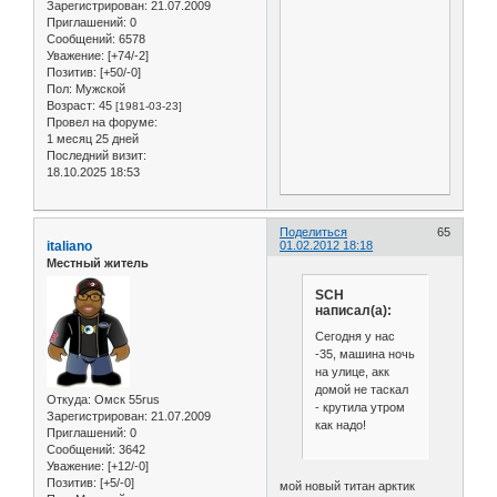
Зарегистрирован
: 21.07.2009
Приглашений:
0
Сообщений:
6578
Уважение:
[+74/-2]
Позитив:
[+50/-0]
Пол:
Мужской
Возраст:
45
[1981-03-23]
Провел на форуме:
1 месяц 25 дней
Последний визит:
18.10.2025 18:53
Поделиться
65
italiano
01.02.2012 18:18
Местный житель
SCH
написал(а):
Сегодня у нас
-35, машина ночь
на улице, акк
домой не таскал
Откуда:
Омск 55rus
- крутила утром
Зарегистрирован
: 21.07.2009
как надо!
Приглашений:
0
Сообщений:
3642
Уважение:
[+12/-0]
Позитив:
[+5/-0]
мой новый титан арктик