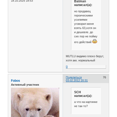
18.10.2025 18:53
Batman
написал(а):
но продавец
героическими
усилиями
уговорил меня
взять 63,хотя он
и дешевле. до
сих пор не пойму
его действий
MUTLU видимо плохо берут,
хотя акк. нормальный
0
Поделиться
76
Fobos
03.02.2012 20:31
Активный участник
SCH
написал(а):
а что на картинке
не так-то?