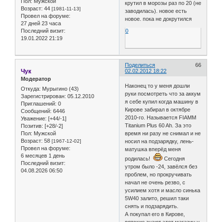
Пол:
Мужской
крутил в морозы раз по 20 (не
Возраст:
44
[1981-11-13]
заводилась). новое есть
Провел на форуме:
новое. пока не докрутился
27 дней 23 часа
0
Последний визит:
19.01.2022 21:19
Поделиться
66
Чук
02.02.2012 18:22
Модератор
Наконец то у меня дошли
Откуда:
Мурыгино (43)
руки посмотреть что за аккум
Зарегистрирован
: 05.12.2010
я себе купил когда машину в
Приглашений:
0
Кирове забирал в октябре
Сообщений:
6446
2010-го. Называется FIAMM
Уважение:
[+44/-1]
Titanium Plus 60 Ah. За это
Позитив:
[+28/-2]
Пол:
Мужской
время ни разу не снимал и не
Возраст:
58
[1967-12-02]
носил на подзарядку, лень-
Провел на форуме:
матушка вперёд меня
6 месяцев 1 день
родилась!
Сегодня
Последний визит:
утром было -24, завёлся без
04.08.2026 06:50
проблем, но прокручивать
начал не очень резво, с
усилием хотя и масло синька
5W40 залито, решил таки
снять и подзарядить.
А покупал его в Кирове,
вятские знают этот магазин у