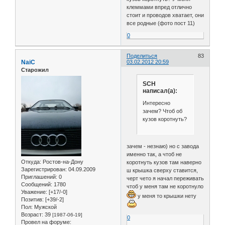
клеммами впред отлично
стоит и проводов хватает, они
все родные (фото пост 11)
0
Поделиться
83
NaiC
03.02.2012 20:59
Старожил
SCH
написал(а):
Интересно
зачем? Чтоб об
кузов коротнуть?
зачем - незнаю) но с завода
именно так, а чтоб не
Откуда:
Ростов-на-Дону
коротнуть кузов там наверно
Зарегистрирован
: 04.09.2009
ш крышка сверху ставится,
Приглашений:
0
черт чето я начал переживать
Сообщений:
1780
чтоб у меня там не коротнуло
Уважение:
[+17/-0]
у меня то крышки нету
Позитив:
[+39/-2]
Пол:
Мужской
Возраст:
39
[1987-06-19]
0
Провел на форуме: