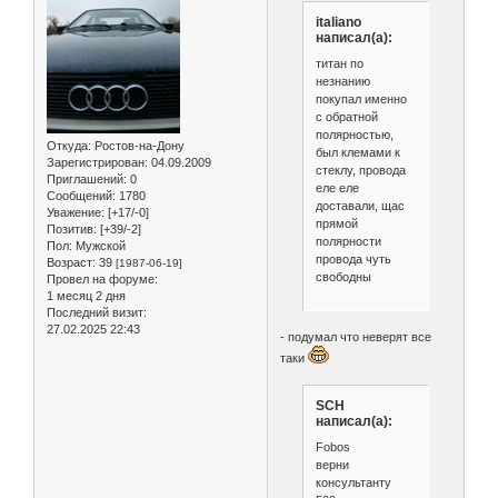
italiano
написал(а):
титан по
незнанию
покупал именно
с обратной
полярностью,
Откуда:
Ростов-на-Дону
был клемами к
Зарегистрирован
: 04.09.2009
стеклу, провода
Приглашений:
0
еле еле
Сообщений:
1780
доставали, щас
Уважение:
[+17/-0]
прямой
Позитив:
[+39/-2]
полярности
Пол:
Мужской
провода чуть
Возраст:
39
[1987-06-19]
свободны
Провел на форуме:
1 месяц 2 дня
Последний визит:
27.02.2025 22:43
- подумал что неверят все
таки
SCH
написал(а):
Fobos
верни
консультанту