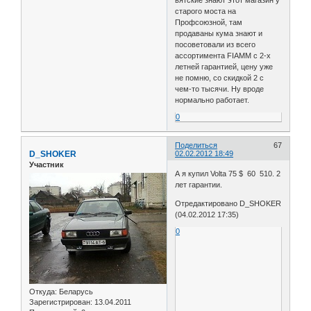
старого моста на
Профсоюзной, там
продаваны кума знают и
посоветовали из всего
ассортимента FIAMM с 2-х
летней гарантией, цену уже
не помню, со скидкой 2 с
чем-то тысячи. Ну вроде
нормально работает.
0
Поделиться
67
D_SHOKER
02.02.2012 18:49
Участник
А я купил Volta 75 $ 60 510. 2
лет гарантии.
Отредактировано D_SHOKER
(04.02.2012 17:35)
0
Откуда:
Беларусь
Зарегистрирован
: 13.04.2011