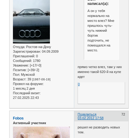
написал(а):
А он у тебя
нормально на
место влез? Мне
пришлось чуть-
чуть нижний
бортик
подточить, не
помещался на
Откуда:
Ростов-на-Дону
место.
Зарегистрирован
: 04.09.2009
Приглашений:
0
Сообщений:
1780
Уважение:
[+17/-0]
прямо четко влез, там у них
Позитив:
[+39/-2]
именно такой 620-й на купе
Пол:
Мужской
идет
Возраст:
39
[1987-06-19]
Провел на форуме:
0
1 месяц 2 дня
Последний визит:
27.02.2025 22:43
Поделиться
72
Fobos
03.02.2012 17:58
Активный участник
решил не разводить новых
тем.