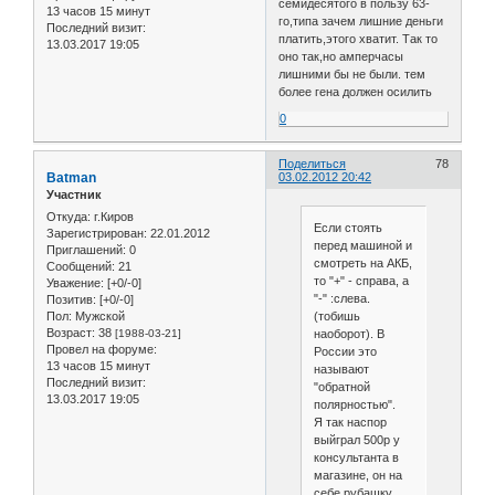
семидесятого в пользу 63-
13 часов 15 минут
го,типа зачем лишние деньги
Последний визит:
платить,этого хватит. Так то
13.03.2017 19:05
оно так,но амперчасы
лишними бы не были. тем
более гена должен осилить
0
Поделиться
78
Batman
03.02.2012 20:42
Участник
Откуда:
г.Киров
Если стоять
Зарегистрирован
: 22.01.2012
перед машиной и
Приглашений:
0
смотреть на АКБ,
Сообщений:
21
то "+" - справа, а
Уважение:
[+0/-0]
"-" :слева.
Позитив:
[+0/-0]
Пол:
Мужской
(тобишь
Возраст:
38
[1988-03-21]
наоборот). В
Провел на форуме:
России это
13 часов 15 минут
называют
Последний визит:
"обратной
13.03.2017 19:05
полярностью".
Я так наспор
выйграл 500р у
консультанта в
магазине, он на
себе рубашку