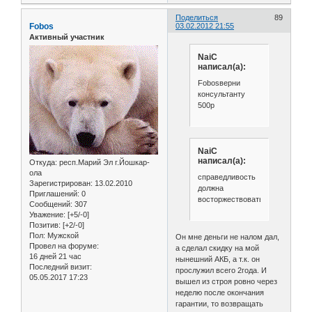
Поделиться
89
Fobos
03.02.2012 21:55
Активный участник
NaiC
написал(а):
Fobosверни
консультанту
500р
NaiC
написал(а):
Откуда:
респ.Марий Эл г.Йошкар-
ола
справедливость
Зарегистрирован
: 13.02.2010
должна
Приглашений:
0
восторжествовать
Сообщений:
307
Уважение:
[+5/-0]
Позитив:
[+2/-0]
Пол:
Мужской
Он мне деньги не налом дал,
Провел на форуме:
а сделал скидку на мой
16 дней 21 час
нынешний АКБ, а т.к. он
Последний визит:
прослужил всего 2года. И
05.05.2017 17:23
вышел из строя ровно через
неделю после окончания
гарантии, то возвращать