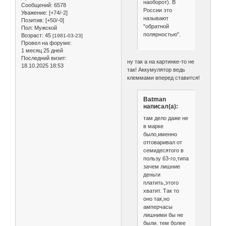
наоборот). В
Сообщений:
6578
России это
Уважение:
[+74/-2]
называют
Позитив:
[+50/-0]
"обратной
Пол:
Мужской
полярностью".
Возраст:
45
[1981-03-23]
Провел на форуме:
1 месяц 25 дней
Последний визит:
ну так а на картинке-то не
18.10.2025 18:53
так! Аккумулятор ведь
клеммами вперед ставится!
Batman
написал(а):
там дело даже не
в марке
было,именно
отговаривал от
семидесятого в
пользу 63-го,типа
зачем лишние
деньги
платить,этого
хватит. Так то
оно так,но
амперчасы
лишними бы не
были. тем более