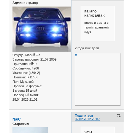
Администратор
italiano
написал(а):
вроде и варты с
такой гарантией
идут
2 года мне дали
Откуда:
Марий Эл
0
Зарегистрирован
: 21.07.2009
Приглашений:
0
Сообщений:
4206
Уважение:
[+39/-2]
Позитив:
[+11/-0]
Пол:
Мужской
Провел на форуме:
1 месяц 15 дней
Последний визит:
28.04.2026 21:01
Поделиться
71
NaiC
02.02.2012 23:07
Старожил
SCH