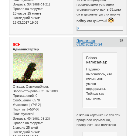
Возраст:
38
[1988-03-21]
героическими усилиями
Провел на форуме:
уговорил меня взять 63,хотя
13 часов 15 минут
он и дешевле. до сих пор не
Последний визит:
пойму его действий
13.03.2017 19:05
0
Поделиться
75
SCH
03.02.2012 20:24
Администартер
Fobos
написал(а):
Недавно
выяснилось, что
клемы АКБ
уменя
Откуда:
Омскосибирск
переделаны.
Зарегистрирован
: 21.07.2009
Тобишь как
Приглашений:
0
картинке:
Сообщений:
6578
Уважение:
[+74/-2]
Позитив:
[+50/-0]
Пол:
Мужской
а что на картинке не так-то?
Возраст:
45
[1981-03-23]
вроде все нормально,
Провел на форуме:
полярность как положено.
1 месяц 25 дней
Последний визит: