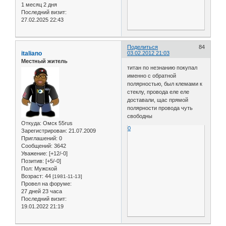
1 месяц 2 дня
Последний визит:
27.02.2025 22:43
Поделиться
84
italiano
03.02.2012 21:03
Местный житель
титан по незнанию покупал
именно с обратной
полярностью, был клемами к
стеклу, провода еле еле
доставали, щас прямой
полярности провода чуть
свободны
Откуда:
Омск 55rus
0
Зарегистрирован
: 21.07.2009
Приглашений:
0
Сообщений:
3642
Уважение:
[+12/-0]
Позитив:
[+5/-0]
Пол:
Мужской
Возраст:
44
[1981-11-13]
Провел на форуме:
27 дней 23 часа
Последний визит:
19.01.2022 21:19