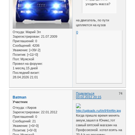
уходить масса?
на двигатель, по пути
цепляется на кузов
Откуда:
Марий Эл
0
Зарегистрирован
: 21.07.2009
Приглашений:
0
Сообщений:
4206
Уважение:
[+39/-2]
Позитив:
[+11/-0]
Пол:
Мужской
Провел на форуме:
1 месяц 15 дней
Последний визит:
28.04.2026 21:01
Поделиться
74
Batman
03.02.2012 20:15
Участник
Откуда:
г.Киров
Зарегистрирован
: 22.01.2012
Когда пришло время менять
Приглашений:
0
аккум,зашел в Юникс,тот
Сообщений:
21
самый вятский магазин на
Уважение:
[+0/-0]
Профсоюзной. хотел взять на
Позитив:
[+0/-0]
Пол:
Мужской
70 A.h но продавец