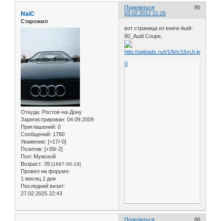
Поделиться
85
NaiC
03.02.2012 21:25
Старожил
вот страница из книги Audi-
80_Audi Coupe,
0
Откуда:
Ростов-на-Дону
Зарегистрирован
: 04.09.2009
Приглашений:
0
Сообщений:
1780
Уважение:
[+17/-0]
Позитив:
[+39/-2]
Пол:
Мужской
Возраст:
39
[1987-06-19]
Провел на форуме:
1 месяц 2 дня
Последний визит:
27.02.2025 22:43
Поделиться
86