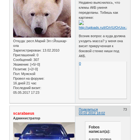
Недавно выяснилось, что
клемы АКБ уменя
переделаны. Тобишь как
картинке:
Возник вопрос а куда должна
уходить масса? у меня она
Откуда:
респ.Марий Эл г.Йошкар-
ола
висит прикрученная к
Зарегистрирован
: 13.02.2010
боковой стенке ниши под
Приглашений:
0
АКБ.
Сообщений:
307
0
Уважение:
[+5/-0]
Позитив:
[+2/-0]
Пол:
Мужской
Провел на форуме:
16 дней 21 час
Последний визит:
05.05.2017 17:23
Поделиться
73
scarabaeus
03.02.2012 18:02
Администратор
Fobos
написал(а):
а куда должна