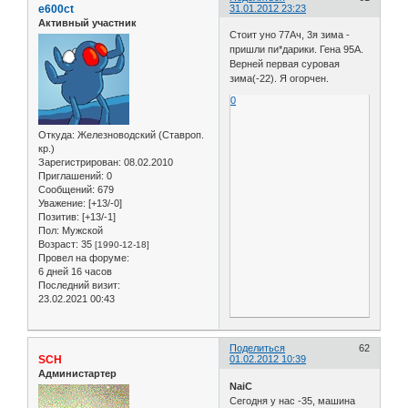
e600ct
31.01.2012 23:23
Активный участник
Стоит уно 77Ач, 3я зима -
пришли пи*дарики. Гена 95А.
Верней первая суровая
зима(-22). Я огорчен.
0
Откуда:
Железноводский (Ставроп.
кр.)
Зарегистрирован
: 08.02.2010
Приглашений:
0
Сообщений:
679
Уважение:
[+13/-0]
Позитив:
[+13/-1]
Пол:
Мужской
Возраст:
35
[1990-12-18]
Провел на форуме:
6 дней 16 часов
Последний визит:
23.02.2021 00:43
Поделиться
62
SCH
01.02.2012 10:39
Администартер
NaiC
Сегодня у нас -35, машина