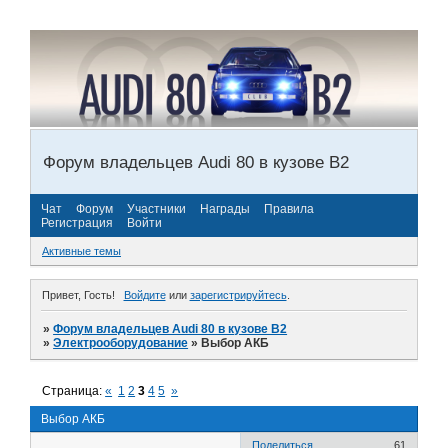
Форум владельцев Audi 80 в кузове В2
Чат
Форум
Участники
Награды
Правила
Регистрация
Войти
Активные темы
Привет, Гость!
Войдите
или
зарегистрируйтесь
.
»
Форум владельцев Audi 80 в кузове В2
»
Электрооборудование
»
Выбор АКБ
Страница:
«
1
2
3
4
5
»
Выбор АКБ
Поделиться
61