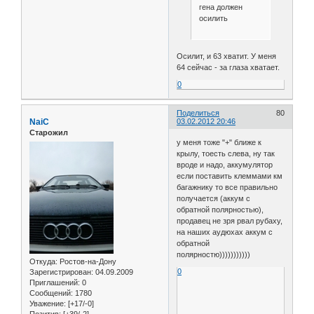
гена должен
осилить
Осилит, и 63 хватит. У меня
64 сейчас - за глаза хватает.
0
Поделиться
80
NaiC
03.02.2012 20:46
Старожил
у меня тоже "+" ближе к
крылу, тоесть слева, ну так
вроде и надо, аккумулятор
если поставить клеммами км
багажнику то все правильно
получается (аккум с
обратной полярностью),
продавец не зря рвал рубаху,
на наших аудюхах аккум с
обратной
полярностю)))))))))))
Откуда:
Ростов-на-Дону
0
Зарегистрирован
: 04.09.2009
Приглашений:
0
Сообщений:
1780
Уважение:
[+17/-0]
Позитив:
[+39/-2]