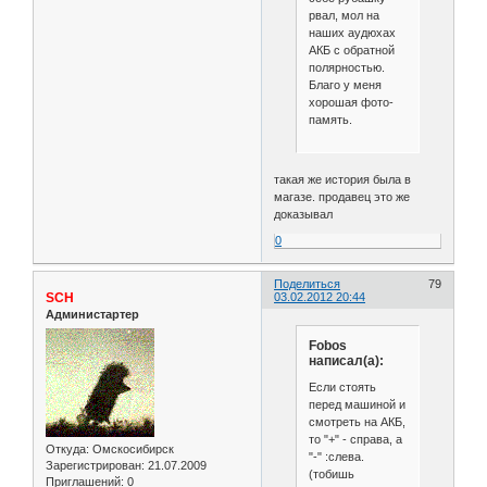
рвал, мол на
наших аудюхах
АКБ с обратной
полярностью.
Благо у меня
хорошая фото-
память.
такая же история была в
магазе. продавец это же
доказывал
0
Поделиться
79
SCH
03.02.2012 20:44
Администартер
Fobos
написал(а):
Если стоять
перед машиной и
смотреть на АКБ,
то "+" - справа, а
Откуда:
Омскосибирск
"-" :слева.
Зарегистрирован
: 21.07.2009
(тобишь
Приглашений:
0