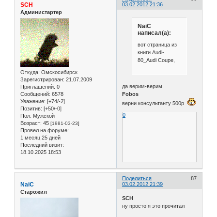
SCH
03.02.2012 21:36
Администартер
NaiC
написал(а):
вот страница из
книги Audi-
80_Audi Coupe,
Откуда:
Омскосибирск
Зарегистрирован
: 21.07.2009
да верим-верим.
Приглашений:
0
Сообщений:
6578
Fobos
Уважение:
[+74/-2]
верни консультанту 500р
Позитив:
[+50/-0]
0
Пол:
Мужской
Возраст:
45
[1981-03-23]
Провел на форуме:
1 месяц 25 дней
Последний визит:
18.10.2025 18:53
Поделиться
87
NaiC
03.02.2012 21:39
Старожил
SCH
ну просто я это прочитал