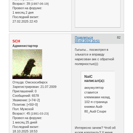
Возраст:
39
[1987-06-19]
Провел на форуме:
1 месяц 2 дня
Последний визит:
27.02.2025 22:43
Поделиться
82
SCH
03.02.2012 20:51
Администартер
Гыгыгы... посмотрел в
элькатсе и вправду
нарисован акк с обратной
полярностью)))
NaiC
написал(а):
Откуда:
Омскосибирск
Зарегистрирован
: 21.07.2009
аккумулятор
Приглашений:
0
ставится
Сообщений:
6578
клеммами назад,
Уважение:
[+74/-2]
102-я страница
Позитив:
[+50/-0]
книжки Audi-
Пол:
Мужской
80_Audi Coupe
Возраст:
45
[1981-03-23]
Провел на форуме:
1 месяц 25 дней
Последний визит:
Интересно зачем? Чтоб об
18.10.2025 18:53
кузов коротнуть? У меня