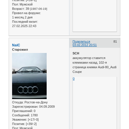
Пол:
Мужской
Возраст:
39
[1987-06-19]
Провел на форуме:
1 месяц 2 дня
Последний визит:
27.02.2025 22:43
Поделиться
81
NaiC
03.02.2012 20:51
Старожил
SCH
аккумулятор ставится
клеммами назад, 102-я
страница книжки Audi-80_Audi
Coupe
0
Откуда:
Ростов-на-Дону
Зарегистрирован
: 04.09.2009
Приглашений:
0
Сообщений:
1780
Уважение:
[+17/-0]
Позитив:
[+39/-2]
Пол:
Мужской