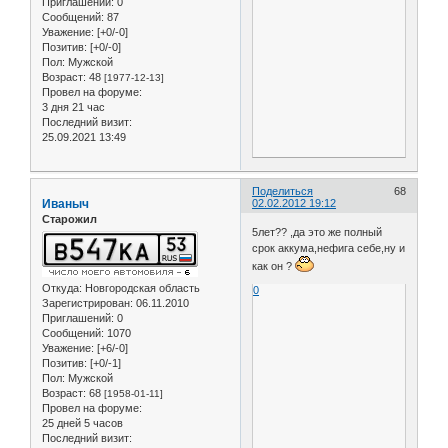
Приглашений:
0
Сообщений:
87
Уважение:
[+0/-0]
Позитив:
[+0/-0]
Пол:
Мужской
Возраст:
48
[1977-12-13]
Провел на форуме:
3 дня 21 час
Последний визит:
25.09.2021 13:49
Поделиться
68
Иваныч
02.02.2012 19:12
Старожил
5лет?? ,да это же полный
срок аккума,нефига себе,ну и
как он ?
Откуда:
Новгородская область
0
Зарегистрирован
: 06.11.2010
Приглашений:
0
Сообщений:
1070
Уважение:
[+6/-0]
Позитив:
[+0/-1]
Пол:
Мужской
Возраст:
68
[1958-01-11]
Провел на форуме:
25 дней 5 часов
Последний визит: