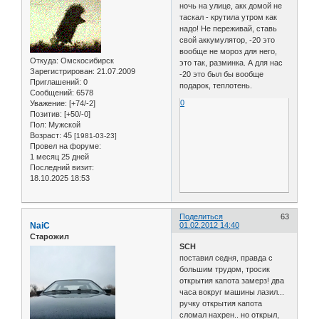
ночь на улице, акк домой не
таскал - крутила утром как
надо! Не переживай, ставь
свой аккумулятор, -20 это
вообще не мороз для него,
Откуда:
Омскосибирск
это так, разминка. А для нас
Зарегистрирован
: 21.07.2009
-20 это был бы вообще
Приглашений:
0
подарок, теплотень.
Сообщений:
6578
0
Уважение:
[+74/-2]
Позитив:
[+50/-0]
Пол:
Мужской
Возраст:
45
[1981-03-23]
Провел на форуме:
1 месяц 25 дней
Последний визит:
18.10.2025 18:53
Поделиться
63
NaiC
01.02.2012 14:40
Старожил
SCH
поставил седня, правда с
большим трудом, тросик
открытия капота замерз! два
часа вокруг машины лазил...
ручку открытия капота
сломал нахрен.. но открыл,