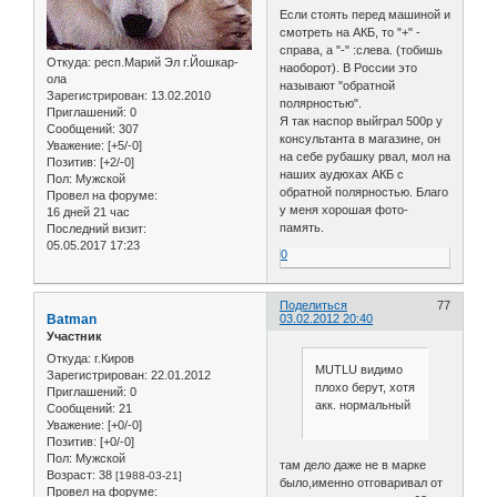
Если стоять перед машиной и
смотреть на АКБ, то "+" -
справа, а "-" :слева. (тобишь
Откуда:
респ.Марий Эл г.Йошкар-
наоборот). В России это
ола
называют "обратной
Зарегистрирован
: 13.02.2010
полярностью".
Приглашений:
0
Я так наспор выйграл 500р у
Сообщений:
307
консультанта в магазине, он
Уважение:
[+5/-0]
на себе рубашку рвал, мол на
Позитив:
[+2/-0]
наших аудюхах АКБ с
Пол:
Мужской
обратной полярностью. Благо
Провел на форуме:
у меня хорошая фото-
16 дней 21 час
память.
Последний визит:
05.05.2017 17:23
0
Поделиться
77
Batman
03.02.2012 20:40
Участник
Откуда:
г.Киров
MUTLU видимо
Зарегистрирован
: 22.01.2012
плохо берут, хотя
Приглашений:
0
акк. нормальный
Сообщений:
21
Уважение:
[+0/-0]
Позитив:
[+0/-0]
Пол:
Мужской
там дело даже не в марке
Возраст:
38
[1988-03-21]
было,именно отговаривал от
Провел на форуме: