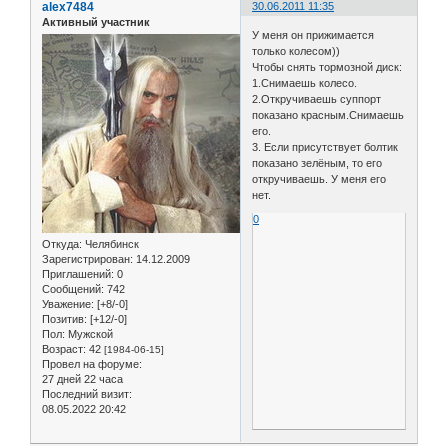
alex7484
30.06.2011 11:35
Активный участник
У меня он прижимается
только колесом))
Чтобы снять тормозной диск:
1.Снимаешь колесо.
2.Откручиваешь суппорт
показано красным.Снимаешь
его.
3. Если присутствует болтик
показано зелёным, то его
откручиваешь. У меня его
нет.
0
Откуда:
Челябинск
Зарегистрирован
: 14.12.2009
Приглашений:
0
Сообщений:
742
Уважение:
[+8/-0]
Позитив:
[+12/-0]
Пол:
Мужской
Возраст:
42
[1984-06-15]
Провел на форуме:
27 дней 22 часа
Последний визит:
08.05.2022 20:42