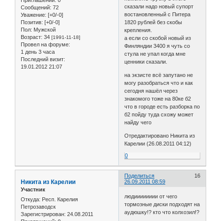
Приглашений:
0
сказали надо новый супорт
Сообщений:
72
востановленный с Питера
Уважение:
[+0/-0]
Позитив:
[+0/-0]
1820 рублей без скобы
Пол:
Мужской
крепления.
Возраст:
34
[1991-11-18]
а если со скобой новый из
Провел на форуме:
Финляндии 3400 я чуть со
1 день 3 часа
стула не упал когда мне
Последний визит:
ценники сказали.
19.01.2012 21:07
на экзисте всё запутано не
могу разобраться что и как
сегодня нашёл через
знакомого тоже на 80ке б2
что в городе есть разборка по
б2 пойду туда схожу может
найду чего
Отредактировано Никита из
Карелии (26.08.2011 04:12)
0
Поделиться
16
Никита из Карелии
26.09.2011 08:59
Участник
людииииииии от чего
Откуда:
Респ. Карелия
тормозные диски подходят на
Петрозаводск
аудюшку!? кто что колхозил!?
Зарегистрирован
: 24.08.2011