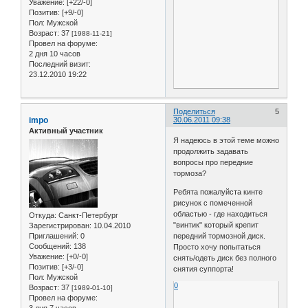
Уважение:
[+22/-0]
Позитив:
[+9/-0]
Пол:
Мужской
Возраст:
37
[1988-11-21]
Провел на форуме:
2 дня 10 часов
Последний визит:
23.12.2010 19:22
Поделиться
5
impo
30.06.2011 09:38
Активный участник
Я надеюсь в этой теме можно
продолжить задавать
вопросы про передние
тормоза?
Ребята пожалуйста кинте
рисунок с помеченной
областью - где находиться
Откуда:
Санкт-Петербург
"винтик" который крепит
Зарегистрирован
: 10.04.2010
передний тормозной диск.
Приглашений:
0
Сообщений:
138
Просто хочу попытаться
Уважение:
[+0/-0]
снять/одеть диск без полного
Позитив:
[+3/-0]
снятия суппорта!
Пол:
Мужской
0
Возраст:
37
[1989-01-10]
Провел на форуме: