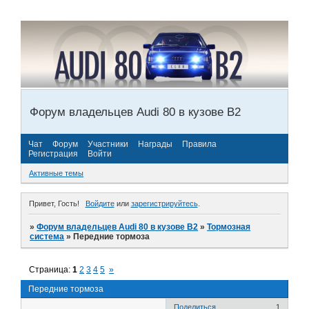
Форум владельцев Audi 80 в кузове В2
Чат
Форум
Участники
Награды
Правила
Регистрация
Войти
Активные темы
Привет, Гость!
Войдите
или
зарегистрируйтесь
.
»
Форум владельцев Audi 80 в кузове В2
»
Тормозная
система
»
Передние тормоза
Страница:
1
2
3
4
5
»
Передние тормоза
Поделиться
1