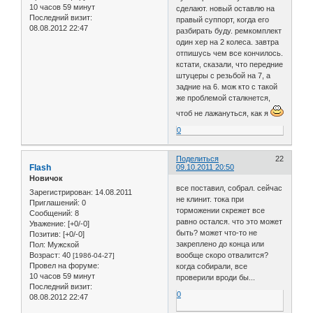
10 часов 59 минут
сделают. новый оставлю на
Последний визит:
правый суппорт, когда его
08.08.2012 22:47
разбирать буду. ремкомплект
один хер на 2 колеса. завтра
отпишусь чем все кончилось.
кстати, сказали, что передние
штуцеры с резьбой на 7, а
задние на 6. мож кто с такой
же проблемой сталкнется,
чтоб не лажануться, как я
0
Поделиться
22
Flash
09.10.2011 20:50
Новичок
все поставил, собрал. сейчас
Зарегистрирован
: 14.08.2011
не клинит. тока при
Приглашений:
0
торможении скрежет все
Сообщений:
8
равно остался. что это может
Уважение:
[+0/-0]
быть? может что-то не
Позитив:
[+0/-0]
закреплено до конца или
Пол:
Мужской
Возраст:
40
вообще скоро отвалится?
[1986-04-27]
Провел на форуме:
когда собирали, все
10 часов 59 минут
проверили вроди бы...
Последний визит:
0
08.08.2012 22:47