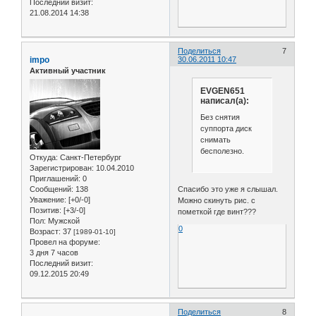
Последний визит:
21.08.2014 14:38
Поделиться
7
impo
30.06.2011 10:47
Активный участник
EVGEN651
написал(а):
Без снятия
суппорта диск
снимать
бесполезно.
Откуда:
Санкт-Петербург
Зарегистрирован
: 10.04.2010
Приглашений:
0
Сообщений:
138
Спасибо это уже я слышал.
Уважение:
[+0/-0]
Можно скинуть рис. с
Позитив:
[+3/-0]
пометкой где винт???
Пол:
Мужской
0
Возраст:
37
[1989-01-10]
Провел на форуме:
3 дня 7 часов
Последний визит:
09.12.2015 20:49
Поделиться
8