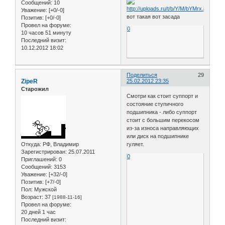
Сообщений:
10
Уважение:
[+0/-0]
вот такая вот засада
Позитив:
[+0/-0]
Провел на форуме:
0
10 часов 51 минуту
Последний визит:
10.12.2012 18:02
Поделиться
29
ZipeR
25.02.2012 23:35
Старожил
Смотри как стоит суппорт и
состояние ступичного
подшипника - либо суппорт
стоит с большим перекосом
из-за износа направляющих
или диск на подшипнике
Откуда:
РФ, Владимир
гуляет.
Зарегистрирован
: 25.07.2011
0
Приглашений:
0
Сообщений:
3153
Уважение:
[+32/-0]
Позитив:
[+7/-0]
Пол:
Мужской
Возраст:
37
[1988-11-16]
Провел на форуме:
20 дней 1 час
Последний визит: