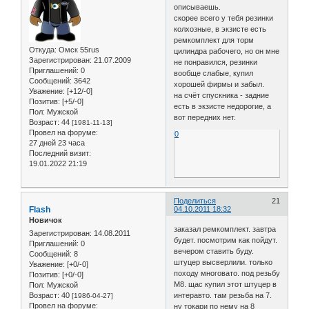
описываешь.
скорее всего у тебя резинки
колхозные, в экзисте есть
ремкомплект для торм
Откуда:
Омск 55rus
цилиндра рабочего, но он мне
Зарегистрирован
: 21.07.2009
не понравился, резинки
Приглашений:
0
вообще слабые, купил
Сообщений:
3642
хорошей фирмы и забыл.
Уважение:
[+12/-0]
на счёт спускника - задние
Позитив:
[+5/-0]
есть в экзисте недорогие, а
Пол:
Мужской
вот передних нет.
Возраст:
44
[1981-11-13]
Провел на форуме:
0
27 дней 23 часа
Последний визит:
19.01.2022 21:19
Поделиться
21
Flash
04.10.2011 18:32
Новичок
заказал ремкомплект. завтра
Зарегистрирован
: 14.08.2011
будет. посмотрим как пойдут.
Приглашений:
0
вечером ставить буду.
Сообщений:
8
штуцер высверлили. только
Уважение:
[+0/-0]
походу многовато. под резьбу
Позитив:
[+0/-0]
М8. щас купил этот штуцер в
Пол:
Мужской
Возраст:
40
интеравто. там резьба на 7.
[1986-04-27]
Провел на форуме:
ну токари по нему на 8