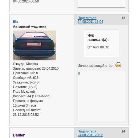
04.08.2026 06:50
Поделиться
13
Ilia
24.08.2011 16:06
Активный участник
Чук
написал(а):
От Audi 80 B2
Откуда:
Москва
Исчерпывающий ответ.
Зарегистрирован
: 28.04.2010
Приглашений:
0
0
Сообщений:
626
Уважение:
[+6/-0]
Позитив:
[+3/-0]
Пол:
Мужской
Возраст:
44
[1982-04-30]
Провел на форуме:
15 дней 3 часа
Последний визит:
23.12.2015 08:52
Поделиться
14
Daniel'
24.08.2011 20:08