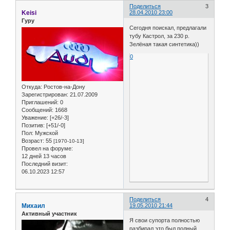
Поделиться
3
Keisi
28.04.2010 23:00
Гуру
Сегодня поискал, предлагали
тубу Кастрол, за 230 р.
Зелёная такая синтетика))
0
Откуда:
Ростов-на-Дону
Зарегистрирован
: 21.07.2009
Приглашений:
0
Сообщений:
1668
Уважение:
[+26/-3]
Позитив:
[+51/-0]
Пол:
Мужской
Возраст:
55
[1970-10-13]
Провел на форуме:
12 дней 13 часов
Последний визит:
06.10.2023 12:57
Поделиться
4
Михаил
19.05.2010 21:44
Активный участник
Я свои супорта полностью
разбирал это был полный