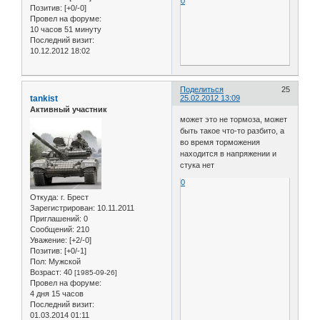
0
Позитив:
[+0/-0]
Провел на форуме:
10 часов 51 минуту
Последний визит:
10.12.2012 18:02
Поделиться
25
tankist
25.02.2012 13:09
Активный участник
может это не тормоза, может
быть такое что-то разбито, а
во время торможения
находится в напряжении и
стука нет
0
Откуда:
г. Брест
Зарегистрирован
: 10.11.2011
Приглашений:
0
Сообщений:
210
Уважение:
[+2/-0]
Позитив:
[+0/-1]
Пол:
Мужской
Возраст:
40
[1985-09-26]
Провел на форуме:
4 дня 15 часов
Последний визит:
01.03.2014 01:11