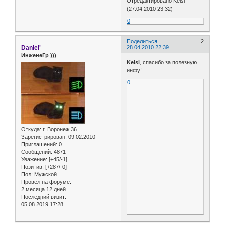
Отредактировано Keisi
(27.04.2010 23:32)
0
Поделиться
2
Daniel'
28.04.2010 22:39
ИнженеГр )))
Keisi
, спасибо за полезную
инфу!
0
Откуда:
г. Воронеж 36
Зарегистрирован
: 09.02.2010
Приглашений:
0
Сообщений:
4871
Уважение:
[+45/-1]
Позитив:
[+287/-0]
Пол:
Мужской
Провел на форуме:
2 месяца 12 дней
Последний визит:
05.08.2019 17:28