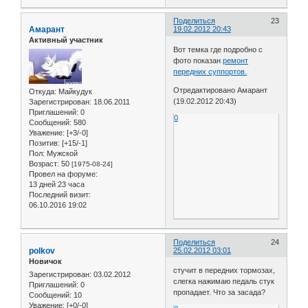
Поделиться
23
Амарант
19.02.2012 20:43
Активный участник
Вот темка где подробно с
фото показан
ремонт
передних суппортов.
Отредактировано Амарант
Откуда:
Майкудук
(19.02.2012 20:43)
Зарегистрирован
: 18.06.2011
Приглашений:
0
0
Сообщений:
580
Уважение:
[+3/-0]
Позитив:
[+15/-1]
Пол:
Мужской
Возраст:
50
[1975-08-24]
Провел на форуме:
13 дней 23 часа
Последний визит:
06.10.2016 19:02
Поделиться
24
polkov
25.02.2012 03:01
Новичок
стучит в передних тормозах,
Зарегистрирован
: 03.02.2012
слегка нажимаю педаль стук
Приглашений:
0
пропадает. Что за засада?
Сообщений:
10
Уважение:
[+0/-0]