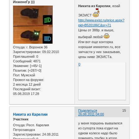
ИнженеГр )))
Никита из Карелии
, юзай
ЭКЗИСТ
http://www.exist.ru/price.aspx?
pid=B520186C&sr=71
Цены от 388р. и выше,
выбирай любой
Или вот еще конторка
хорошая wwwemex.ru, все
Откуда:
г. Воронеж 36
Зарегистрирован
: 09.02.2010
запчасти у них заказываю,
Приглашений:
0
цены ниже ЭКЗИСТа.
Сообщений:
4871
0
Уважение:
[+45/-1]
Позитив:
[+287/-0]
Пол:
Мужской
Провел на форуме:
2 месяца 12 дней
Последний визит:
05.08.2019 17:28
Поделиться
15
Никита из Карелии
26.08.2011 04:00
Участник
у меня поршень вывалился
Откуда:
Респ. Карелия
из супорта пока ездил на
Петрозаводск
одном колесе надо было
Зарегистрирован
: 24.08.2011
поменять трубку в итоге