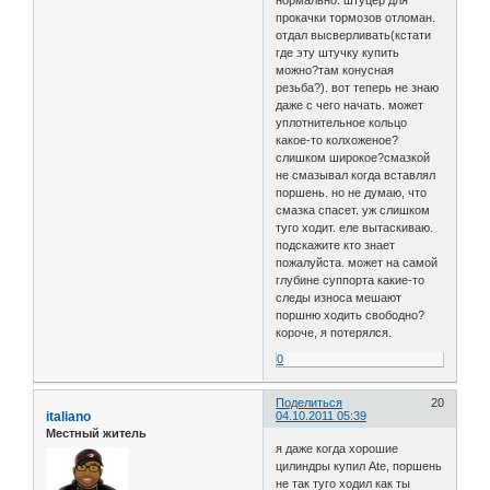
прокачки тормозов отломан.
отдал высверливать(кстати
где эту штучку купить
можно?там конусная
резьба?). вот теперь не знаю
даже с чего начать. может
уплотнительное кольцо
какое-то колхоженое?
слишком широкое?смазкой
не смазывал когда вставлял
поршень. но не думаю, что
смазка спасет. уж слишком
туго ходит. еле вытаскиваю.
подскажите кто знает
пожалуйста. может на самой
глубине суппорта какие-то
следы износа мешают
поршню ходить свободно?
короче, я потерялся.
0
Поделиться
20
italiano
04.10.2011 05:39
Местный житель
я даже когда хорошие
цилиндры купил Ate, поршень
не так туго ходил как ты