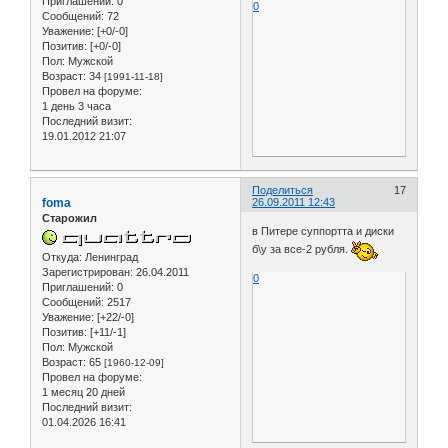
Приглашений:
0
0
Сообщений:
72
Уважение:
[+0/-0]
Позитив:
[+0/-0]
Пол:
Мужской
Возраст:
34
[1991-11-18]
Провел на форуме:
1 день 3 часа
Последний визит:
19.01.2012 21:07
Поделиться
17
foma
26.09.2011 12:43
Старожил
в Питере суппортта и диски
б\у за все-2 рубля.
Откуда:
Ленинград
Зарегистрирован
: 26.04.2011
0
Приглашений:
0
Сообщений:
2517
Уважение:
[+22/-0]
Позитив:
[+11/-1]
Пол:
Мужской
Возраст:
65
[1960-12-09]
Провел на форуме:
1 месяц 20 дней
Последний визит:
01.04.2026 16:41