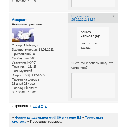
13.02.2026 15:13
Поделиться
30
Амарант
26.02.2012 14:34
Активный участник
polkov
написал(а):
вот такая вот
Откуда:
Майкудук
засада
Зарегистрирован
: 18.06.2011
Приглашений:
0
Сообщений:
580
Уважение:
[+3/-0]
Я что-то не совсем вижу-это
Позитив:
[+15/-1]
фото чего?
Пол:
Мужской
0
Возраст:
50
[1975-08-24]
Провел на форуме:
13 дней 23 часа
Последний визит:
06.10.2016 19:02
Страница:
1
2
3
4
5
»
»
Форум владельцев Audi 80 в кузове В2
»
Тормозная
система
»
Передние тормоза