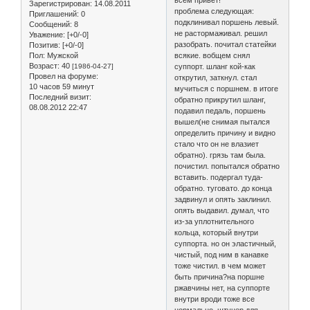
Зарегистрирован
: 14.08.2011
проблема следующая:
Приглашений:
0
подклинивал поршень левый.
Сообщений:
8
не растормаживал. решил
Уважение:
[+0/-0]
разобрать. почитал статейки
Позитив:
[+0/-0]
всякие. вобщем снял
Пол:
Мужской
Возраст:
40
суппорт. шланг кой-как
[1986-04-27]
Провел на форуме:
открутил, заткнул. стал
10 часов 59 минут
мучиться с поршнем. в итоге
Последний визит:
обратно прикрутил шланг,
08.08.2012 22:47
подавил педаль, поршень
вышел(не снимая пытался
определить причину и видно
стало что он не влазиет
обратно). грязь там была.
почистил. попытался обратно
вставить. подергал туда-
обратно. туговато. до конца
задвинул и опять заклинил.
опять выдавил. думал, что
из-за уплотнительного
кольца, который внутри
суппорта. но он эластичный,
чистый, под ним в канавке
тоже чистил. в чем может
быть причина?на поршне
ржавчины нет, на суппорте
внутри вроди тоже все
нормально. штуцер для