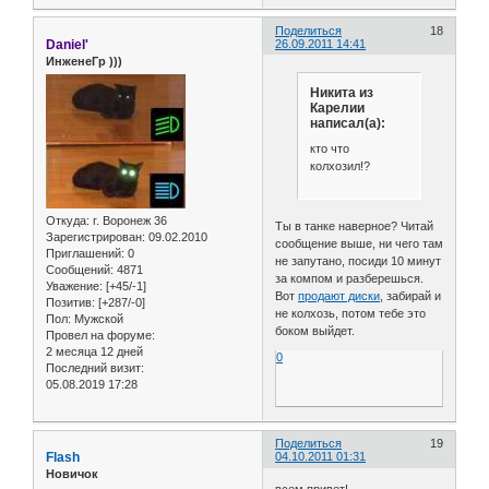
Поделиться
18
Daniel'
26.09.2011 14:41
ИнженеГр )))
Никита из
Карелии
написал(а):
кто что
колхозил!?
Откуда:
г. Воронеж 36
Ты в танке наверное? Читай
Зарегистрирован
: 09.02.2010
сообщение выше, ни чего там
Приглашений:
0
не запутано, посиди 10 минут
Сообщений:
4871
за компом и разберешься.
Уважение:
[+45/-1]
Вот
продают диски
, забирай и
Позитив:
[+287/-0]
не колхозь, потом тебе это
Пол:
Мужской
боком выйдет.
Провел на форуме:
2 месяца 12 дней
0
Последний визит:
05.08.2019 17:28
Поделиться
19
Flash
04.10.2011 01:31
Новичок
всем привет!