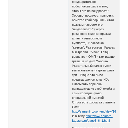
предварительно
побеспокоившись о том,
чтобы его не поцарапать!
Хорошо, проложил тряпочку,
обмотал край поршня и стал
ножным насосом его
"выдавливать" (через
резиновое колечко прижал
шланг к отверстию в
суппорте). Несколько
"качков". Раз восемь! Ка-а-ак
выстрелил - "чпок"! Глядь
вовнутрь - ОМГ! - там вааще
грязищи на дне! Ужоснах.
Указательный палец сую и
вытаскиваю кучу грязи, раза
три... Видно это была
предыдущая смазка. Ибо
смазывать поршень,
направляюшие скоб, скобы и
сами колодки нужно
специальной смазкой.
О том есть хорошая статья в
Сети.
http://zameni.ru/content/view/163/35/
И в тему
http://www.samara-
faq.auto.ru/page5_6_1.html