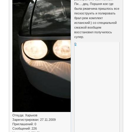
Пи.....дец. Поршня кое где
была ржавчина пришлось все
пескоструить и полировать
брал рем комплект
испанский:) со специальной
смазкой вообщем
восстановил получилось
супер.
0
Откуда:
Харьков
Зарегистрирован
: 27.11.2009
Приглашений:
0
Сообщений:
226