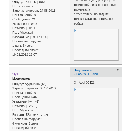
а от чего подходит супорт и
Откуда:
Респ. Карелия
тормозной диск на передних
Петрозаводск
тормозах!?
Зарегистрирован
: 24.08.2011
а то я теперь на задних
Приглашений:
0
только катаюсь переда нет
Сообщений:
72
вобще
Уважение:
[+0/-0]
Позитив:
[+0/-0]
0
Пол:
Мужской
Возраст:
34
[1991-11-18]
Провел на форуме:
1 день 3 часа
Последний визит:
19.01.2012 21:07
Поделиться
12
Чук
24.08.2011 10:58
Модератор
От Audi 80 B2.
Откуда:
Мурыгино (43)
Зарегистрирован
: 05.12.2010
0
Приглашений:
0
Сообщений:
6446
Уважение:
[+44/-1]
Позитив:
[+28/-2]
Пол:
Мужской
Возраст:
58
[1967-12-02]
Провел на форуме:
6 месяцев 1 день
Последний визит: