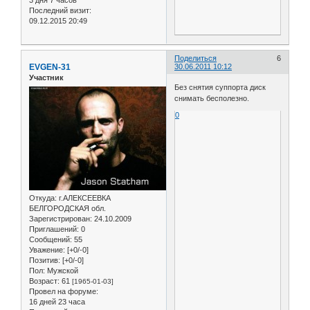
3 дня 7 часов
Последний визит:
09.12.2015 20:49
Поделиться
6
EVGEN-31
30.06.2011 10:12
Участник
Без снятия суппорта диск
снимать бесполезно.
0
Откуда:
г.АЛЕКСЕЕВКА
БЕЛГОРОДСКАЯ обл.
Зарегистрирован
: 24.10.2009
Приглашений:
0
Сообщений:
55
Уважение:
[+0/-0]
Позитив:
[+0/-0]
Пол:
Мужской
Возраст:
61
[1965-01-03]
Провел на форуме:
16 дней 23 часа