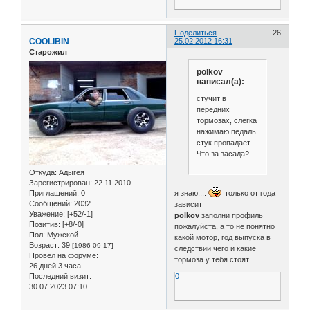
Поделиться
26
COOLIBIN
25.02.2012 16:31
Старожил
polkov
написал(а):
стучит в
передних
тормозах, слегка
нажимаю педаль
стук пропадает.
Что за засада?
Откуда:
Адыгея
Зарегистрирован
: 22.11.2010
Приглашений:
0
я знаю....
только от года
Сообщений:
2032
зависит
Уважение:
[+52/-1]
polkov
заполни профиль
Позитив:
[+8/-0]
пожалуйста, а то не понятно
Пол:
Мужской
какой мотор, год выпуска в
Возраст:
39
[1986-09-17]
следствии чего и какие
Провел на форуме:
тормоза у тебя стоят
26 дней 3 часа
Последний визит:
0
30.07.2023 07:10