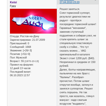
Keisi
27.04.2010 23:20
Гуру
Решил заняться.
Снял тормозной суппорт,
результат диагностики не
радует - протёрся
посередине тормозной шланг!
Гаражные "механики",
заменив ступичный
подшипник и собирая узел, не
Откуда:
Ростов-на-Дону
стали крепить шланг за
Зарегистрирован
: 21.07.2009
специальную пластиковую
Приглашений:
0
Сообщений:
1668
скобу к стойке... Что тут
Уважение:
[+26/-3]
сказать можно.... VAG
Позитив:
[+51/-0]
оригинальный в каталоге
Пол:
Мужской
Экзист стоит 1200 руб. ($40).
Возраст:
55
[1970-10-13]
Неоригинал в среднем от 150
Провел на форуме:
рублей.
12 дней 13 часов
Далее, болты-направляющие,
Последний визит:
пыльнички на них брал с
06.10.2023 12:57
"Калины". Разобрал-
прочистил. Потом шланг
открутил вообще, заткнул и
занялся суппортом. Решил
снять поршень. Не так
просто, как казалось, глянул
мануал - надо сжатым
воздухом "выдавить",