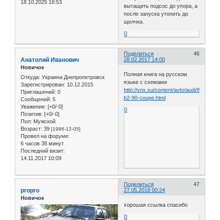
18.10.2025 18:53
вытащить подсос до упора, а
после запуска утопить до
щелчка.
0
Поделиться
46
Анатолий Иванович
28.02.2017 14:00
Новичок
Полная книга на русском
Откуда:
Украина Днепропетровск
языке с схемами
Зарегистрирован
: 10.12.2015
http://vnx.su/content/avto/audi/80-
Приглашений:
0
b2-90-coupe.html
Сообщений:
5
Уважение:
[+0/-0]
0
Позитив:
[+0/-0]
Пол:
Мужской
Возраст:
39
[1986-12-05]
Провел на форуме:
6 часов 38 минут
Последний визит:
14.11.2017 10:09
Поделиться
47
propro
27.05.2018 00:24
Новичок
хорошая ссылка спасибо
0