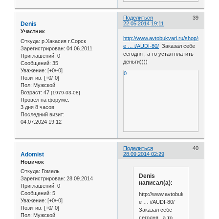
Поделиться
39
Denis
22.05.2014 19:11
Участник
http://www.avtobukvari.ru/shop/remont-
Откуда:
р.Хакасия г.Сорск
e … i/AUDI-80/
Заказал себе
Зарегистрирован
: 04.06.2011
сегодня , а то устал платить
Приглашений:
0
деньги))))
Сообщений:
35
Уважение:
[+0/-0]
0
Позитив:
[+0/-0]
Пол:
Мужской
Возраст:
47
[1979-03-08]
Провел на форуме:
3 дня 8 часов
Последний визит:
04.07.2024 19:12
Поделиться
40
Adomist
28.09.2014 02:29
Новичок
Откуда:
Гомель
Denis
Зарегистрирован
: 28.09.2014
написал(а):
Приглашений:
0
Сообщений:
5
http://www.avtobukvari.ru/shop/r
Уважение:
[+0/-0]
e … i/AUDI-80/
Позитив:
[+0/-0]
Заказал себе
Пол:
Мужской
сегодня , а то