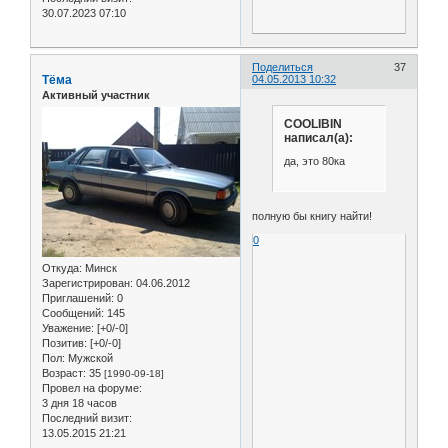
30.07.2023 07:10
Поделиться
37
Тёма
04.05.2013 10:32
Активный участник
COOLIBIN
написал(а):
да, это 80ка
полную бы книгу найти!
0
Откуда:
Минск
Зарегистрирован
: 04.06.2012
Приглашений:
0
Сообщений:
145
Уважение:
[+0/-0]
Позитив:
[+0/-0]
Пол:
Мужской
Возраст:
35
[1990-09-18]
Провел на форуме:
3 дня 18 часов
Последний визит:
13.05.2015 21:21