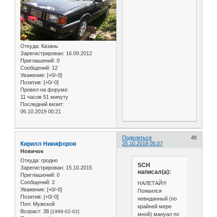
Откуда:
Казань
Зарегистрирован
: 16.09.2012
Приглашений:
0
Сообщений:
12
Уважение:
[+0/-0]
Позитив:
[+0/-0]
Провел на форуме:
11 часов 51 минуту
Последний визит:
06.10.2019 00:21
Поделиться
48
Кирилл Никифоров
25.10.2018 05:07
Новичок
Откуда:
гродно
SCH
Зарегистрирован
: 15.10.2015
написал(а):
Приглашений:
0
Сообщений:
2
НАЛЕТАЙ!!!
Уважение:
[+0/-0]
Появился
Позитив:
[+0/-0]
невиданный (по
Пол:
Мужской
крайней мере
Возраст:
38
[1988-02-02]
мной) мануал по