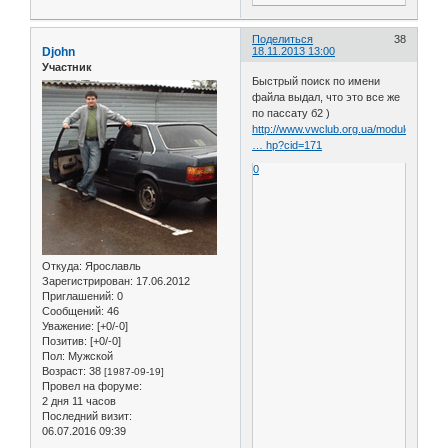
Поделиться
38
Djohn
18.11.2013 13:00
Участник
Быстрый поиск по имени
файла выдал, что это все же
по пассату б2 )
http://www.vwclub.org.ua/modules/myd
… hp?cid=171
0
Откуда:
Ярославль
Зарегистрирован
: 17.06.2012
Приглашений:
0
Сообщений:
46
Уважение:
[+0/-0]
Позитив:
[+0/-0]
Пол:
Мужской
Возраст:
38
[1987-09-19]
Провел на форуме:
2 дня 11 часов
Последний визит:
06.07.2016 09:39