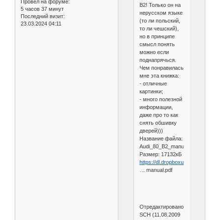
Провел на форуме:
B2! Только он на
5 часов 37 минут
нерусском языке
Последний визит:
(то ли польский,
23.03.2024 04:11
то ли чешский),
но в принципе
смысл понять
можно если
поднапрячься.
Чем понравилась
мне эта книжка:
- отличные
картинки;
- много полезной
информации,
даже про то как
снять обшивку
дверей)))
Название файла:
Audi_80_B2_manual
Размер: 17132кБ
https://dl.dropboxusercontent.co
… manual.pdf
Отредактировано
SCH (11.08.2009