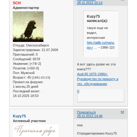
SCH
28.11.2012 10:13
Администартер
Kuzy75
написал(а):
такую еще не
видел,
интересная
http://atlib.ru/manual/rukovodstvo
Откуда:
Омскосибирск
po-r
… --1986-110
Зарегистрирован
: 21.07.2009
Приглашений:
0
Сообщений:
6578
Уважение:
[+74/-2]
А вот здесь разве не эта
Позитив:
[+50/-0]
книга???
Пол:
Мужской
Audi 80 1879-1986гг.
Возраст:
45
[1981-03-23]
Руководство по ремонту и
Провел на форуме:
тех. обслуживанию
1 месяц 25 дней
0
Последний визит:
18.10.2025 18:53
Поделиться
32
Kuzy75
28.11.2012 14:46
Активный участник
она
Отредактировано Kuzy75