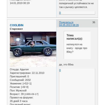
14.01.2019 00:19
поперечной устойчивости не
так к рычагу цепляется.
0
Поделиться
36
COOLIBIN
04.05.2013 08:26
Старожил
Тёма
написал(а):
наткнулся на
книгу - вроде про
80ку?
да, это 80ка
Откуда:
Адыгея
0
Зарегистрирован
: 22.11.2010
Приглашений:
0
Сообщений:
2032
Уважение:
[+52/-1]
Позитив:
[+8/-0]
Пол:
Мужской
Возраст:
39
[1986-09-17]
Провел на форуме:
26 дней 3 часа
Последний визит: