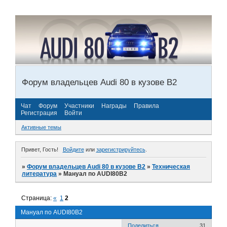
Форум владельцев Audi 80 в кузове В2
Чат
Форум
Участники
Награды
Правила
Регистрация
Войти
Активные темы
Привет, Гость!
Войдите
или
зарегистрируйтесь
.
»
Форум владельцев Audi 80 в кузове В2
»
Техническая
литература
»
Мануал по AUDI80B2
Страница:
«
1
2
Мануал по AUDI80B2
Поделиться
31