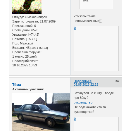
она
что ж вы такие
Откуда:
Омскосибирск
невнимательные)))
Зарегистрирован
: 21.07.2009
Приглашений:
0
0
Сообщений:
6578
Уважение:
[+74/-2]
Позитив:
[+50/-0]
Пол:
Мужской
Возраст:
45
[1981-03-23]
Провел на форуме:
1 месяц 25 дней
Последний визит:
18.10.2025 18:53
Поделиться
34
Тёма
03.05.2013 22:13
Активный участник
наткнулся на книгу - вроде
про 80ку?
руководство
Не подскажите что за
руководство?
0