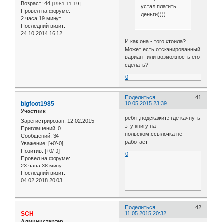
Возраст:
44
[1981-11-19]
устал платить
Провел на форуме:
деньги))))
2 часа 19 минут
Последний визит:
24.10.2014 16:12
И как она - того стоила?
Может есть отсканированный
вариант или возможность его
сделать?
0
Поделиться
41
bigfoot1985
10.05.2015 23:39
Участник
ребят,подскажите где качнуть
Зарегистрирован
: 12.02.2015
эту книгу на
Приглашений:
0
польском,ссылочка не
Сообщений:
34
работает
Уважение:
[+0/-0]
Позитив:
[+0/-0]
0
Провел на форуме:
23 часа 38 минут
Последний визит:
04.02.2018 20:03
Поделиться
42
SCH
11.05.2015 20:32
Администартер