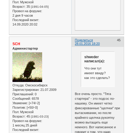
Пол:
Мужской
Возраст:
35
[1991-04-05]
Провел на форуме:
2 дня 9 часов
Последний визит:
14.09.2020 20:02
Поделиться
45
SCH
28.01.2016 18:20
Администартер
shweder
написал(а):
Что они тут
имеют ввиду?
как это сделать?
Откуда:
Омскосибирск
Зарегистрирован
: 21.07.2009
Все очень просто. "Тяга
Приглашений:
0
Сообщений:
6578
стартера" - это подсос по-
Уважение:
[+74/-2]
нашему. Он имеет четко
Позитив:
[+50/-0]
фиксированные "щелчки" при
Пол:
Мужской
вытаскивании, но после
Возраст:
45
[1981-03-23]
крайнего щелчка рукоятку
Провел на форуме:
можно вытащить еще
1 месяц 25 дней
немного. Вот написанное и
Последний визит:
говорит о том, что надо