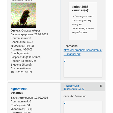
bigfoot1985
написал(а):
ребят,подскажите
где качнуть эту
книгу на
польском,ссылочка
Откуда:
Омскосибирск
не работает
Зарегистрирован
: 21.07.2009
Приглашений:
0
Сообщений:
6578
Уважение:
[+74/-2]
Перезалил:
Позитив:
[+50/-0]
https://dl.dropboxusercontent.com/u/15
Пол:
Мужской
… manual.pdf
Возраст:
45
[1981-03-23]
0
Провел на форуме:
1 месяц 25 дней
Последний визит:
18.10.2025 18:53
Поделиться
43
bigfoot1985
11.05.2015 23:27
Участник
спасибо большое
Зарегистрирован
: 12.02.2015
Приглашений:
0
0
Сообщений:
34
Уважение:
[+0/-0]
Позитив:
[+0/-0]