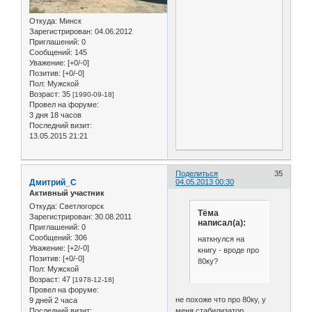
Откуда:
Минск
Зарегистрирован
: 04.06.2012
Приглашений:
0
Сообщений:
145
Уважение:
[+0/-0]
Позитив:
[+0/-0]
Пол:
Мужской
Возраст:
35
[1990-09-18]
Провел на форуме:
3 дня 18 часов
Последний визит:
13.05.2015 21:21
Поделиться
35
Дмитрий_С
04.05.2013 00:30
Активный участник
Откуда:
Светлогорск
Тёма
Зарегистрирован
: 30.08.2011
написал(а):
Приглашений:
0
Сообщений:
306
наткнулся на
Уважение:
[+2/-0]
книгу - вроде про
Позитив:
[+0/-0]
80ку?
Пол:
Мужской
Возраст:
47
[1978-12-18]
Провел на форуме:
не похоже что про 80ку, у
9 дней 2 часа
меня стабилизатор
Последний визит: