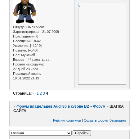
0
Откуда:
Омск 55rus
Зарегистрирован
: 21.07.2009
Приглашений:
0
Сообщений:
3642
Уважение:
[+12/-0]
Позитив:
[+5/-0]
Пол:
Мужской
Возраст:
44
[1981-11-13]
Провел на форуме:
27 дней 23 часа
Последний визит:
19.01.2022 21:19
Страница:
«
1
2
3
4
»
Форум владельцев Audi 80 в кузове В2
»
Форум
»
ШАПКА
САЙТА
Рейтинг форумов
|
Создать форум бесплатно