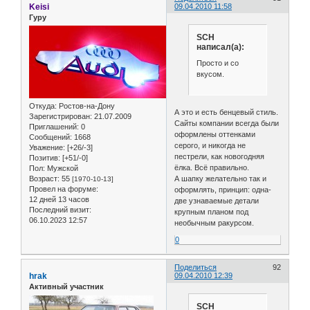
Keisi
09.04.2010 11:58
Гуру
SCH
написал(а):
Просто и со
вкусом.
Откуда:
Ростов-на-Дону
А это и есть бенцевый стиль.
Зарегистрирован
: 21.07.2009
Сайты компании всегда были
Приглашений:
0
оформлены оттенками
Сообщений:
1668
серого, и никогда не
Уважение:
[+26/-3]
пестрели, как новогодняя
Позитив:
[+51/-0]
ёлка. Всё правильно.
Пол:
Мужской
А шапку желательно так и
Возраст:
55
[1970-10-13]
Провел на форуме:
оформлять, принцип: одна-
12 дней 13 часов
две узнаваемые детали
Последний визит:
крупным планом под
06.10.2023 12:57
необычным ракурсом.
0
Поделиться
92
hrak
09.04.2010 12:39
Активный участник
SCH