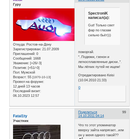
Гуру
SpectroniK
написал(а):
Gut! Только свет
фар по глазам
сильно бьёт)))
Откуда:
Ростов-на-Дону
Зарегистрирован
: 21.07.2009
поморгай.
Приглашений:
0
"..Подюми, гзенон и
Сообщений:
1668
легкосплавленные диски..".
Уважение:
[+26/-3]
Мы лёгких путей не ищем!
Позитив:
[+51/-0]
Пол:
Мужской
Отредактировано Keisi
Возраст:
55
[1970-10-13]
(10.04.2010 21:33)
Провел на форуме:
12 дней 13 часов
0
Последний визит:
06.10.2023 12:57
Поделиться
99
Fatal1ty
14.10.2011 04:14
Участник
Что то этот упоминатор
вверху зайта напрягает...или
он у меня одного такой??