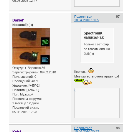
06.08.2026 12:47
Поделиться
97
Daniel'
10.04.2010 19:05
ИнженеГр )))
SpectroniK
написал(а):
Только свет фар
по глазам сильно
бьёт)))
Откуда:
г. Воронеж 36
Ксенон...
Зарегистрирован
: 09.02.2010
Мне как есть очень нравится!
Приглашений:
0
Сообщений:
4871
Уважение:
[+45/-1]
Позитив:
[+287/-0]
0
Пол:
Мужской
Провел на форуме:
2 месяца 12 дней
Последний визит:
05.08.2019 17:28
Поделиться
98
Keisi
10.04.2010 20:32