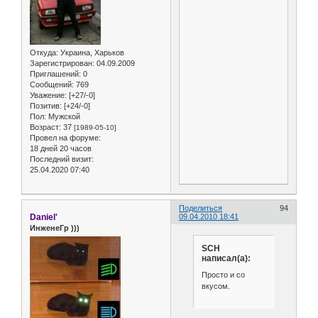
Откуда:
Украина, Харьков
Зарегистрирован
: 04.09.2009
Приглашений:
0
Сообщений:
769
Уважение:
[+27/-0]
Позитив:
[+24/-0]
Пол:
Мужской
Возраст:
37
[1989-05-10]
Провел на форуме:
18 дней 20 часов
Последний визит:
25.04.2020 07:40
Поделиться
94
Daniel'
09.04.2010 18:41
ИнженеГр )))
SCH
написал(а):
Просто и со
вкусом.