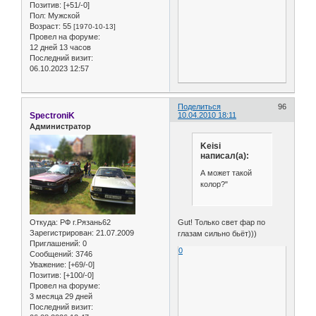
Позитив:
[+51/-0]
Пол:
Мужской
Возраст:
55
[1970-10-13]
Провел на форуме:
12 дней 13 часов
Последний визит:
06.10.2023 12:57
Поделиться
96
SpectroniK
10.04.2010 18:11
Администратор
Keisi
написал(а):
А может такой
колор?"
Откуда:
РФ г.Рязань62
Gut! Только свет фар по
Зарегистрирован
: 21.07.2009
глазам сильно бьёт)))
Приглашений:
0
0
Сообщений:
3746
Уважение:
[+69/-0]
Позитив:
[+100/-0]
Провел на форуме:
3 месяца 29 дней
Последний визит: