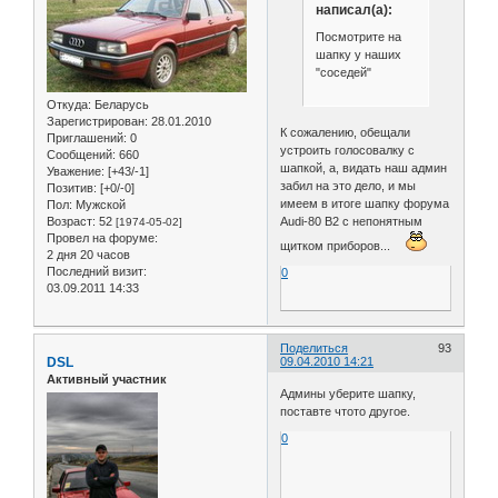
написал(а):
Посмотрите на
шапку у наших
"соседей"
Откуда:
Беларусь
Зарегистрирован
: 28.01.2010
К сожалению, обещали
Приглашений:
0
устроить голосовалку с
Сообщений:
660
шапкой, а, видать наш админ
Уважение:
[+43/-1]
забил на это дело, и мы
Позитив:
[+0/-0]
имеем в итоге шапку форума
Пол:
Мужской
Возраст:
52
Audi-80 B2 с непонятным
[1974-05-02]
Провел на форуме:
щитком приборов...
2 дня 20 часов
Последний визит:
0
03.09.2011 14:33
Поделиться
93
DSL
09.04.2010 14:21
Активный участник
Админы уберите шапку,
поставте чтото другое.
0