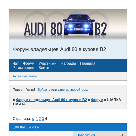
Форум владельцев Audi 80 в кузове В2
Чат
Форум
Участники
Награды
Правила
Регистрация
Войти
Активные темы
Привет, Гость!
Войдите
или
зарегистрируйтесь
.
»
Форум владельцев Audi 80 в кузове В2
»
Форум
»
ШАПКА
САЙТА
Страница:
«
1
2
3
4
ШАПКА САЙТА
Поделиться
91