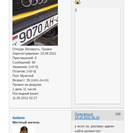
0
Откуда:
Беларусь, Гродно
Зарегистрирован
: 23.08.2011
Приглашений:
0
Сообщений:
66
Уважение:
[+0/-0]
Позитив:
[+0/-0]
Пол:
Мужской
Возраст:
35
[1991-04-05]
Провел на форуме:
1 день 11 часов
Последний визит:
11.05.2012 02:27
Поделиться
100
italiano
14.10.2011 05:10
Местный житель
у всех он, рекламу админ
сайта разместил