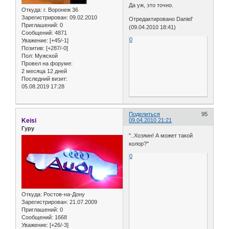
Да уж, это точно.
Откуда:
г. Воронеж 36
Зарегистрирован
: 09.02.2010
Отредактировано Daniel'
Приглашений:
0
(09.04.2010 18:41)
Сообщений:
4871
0
Уважение:
[+45/-1]
Позитив:
[+287/-0]
Пол:
Мужской
Провел на форуме:
2 месяца 12 дней
Последний визит:
05.08.2019 17:28
Поделиться
95
Keisi
09.04.2010 21:21
Гуру
"..Хозяин! А может такой
колор?"
0
Откуда:
Ростов-на-Дону
Зарегистрирован
: 21.07.2009
Приглашений:
0
Сообщений:
1668
Уважение:
[+26/-3]