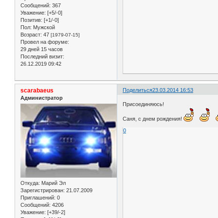
Сообщений:
367
Уважение:
[+5/-0]
Позитив:
[+1/-0]
Пол:
Мужской
Возраст:
47
[1979-07-15]
Провел на форуме:
29 дней 15 часов
Последний визит:
26.12.2019 09:42
scarabaeus
Поделиться
23.03.2014 16:53
Администратор
Присоединяюсь!
Саня, с днем рождения!
0
Откуда:
Марий Эл
Зарегистрирован
: 21.07.2009
Приглашений:
0
Сообщений:
4206
Уважение:
[+39/-2]