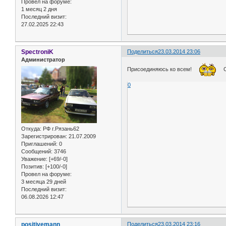
Провел на форуме:
1 месяц 2 дня
Последний визит:
27.02.2025 22:43
SpectroniK
Поделиться
23.03.2014 23:06
Администратор
Присоединяюсь ко всем!
С
0
Откуда:
РФ г.Рязань62
Зарегистрирован
: 21.07.2009
Приглашений:
0
Сообщений:
3746
Уважение:
[+69/-0]
Позитив:
[+100/-0]
Провел на форуме:
3 месяца 29 дней
Последний визит:
06.08.2026 12:47
positivemann
Поделиться
23.03.2014 23:16