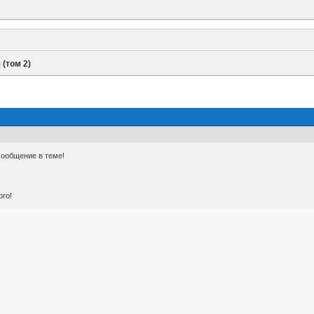
(том 2)
 сообщение в теме!
ого!