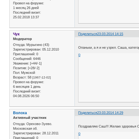
Провел на форуме:
1 месяц 26 дней
Последний визит:
25.02.2018 13:37
Чук
Поделиться
23.03.2014 14:15
Модератор
Откуда:
Мурыгино (43)
Опаньки, а я и не узрел. Саша, катег
Зарегистрирован
: 05.12.2010
Приглашений:
0
0
Сообщений:
6446
Уважение:
[+44/-1]
Позитив:
[+28/-2]
Пол:
Мужской
Возраст:
58
[1967-12-02]
Провел на форуме:
6 месяцев 1 день
Последний визит:
04.08.2026 06:50
Волоха
Поделиться
23.03.2014 14:29
Активный участник
Откуда:
Орехово-Зуево.
Поздравляю Саш!!! Желаю здоровья Си
Московская об.
Зарегистрирован
: 28.12.2011
0
Приглашений:
0