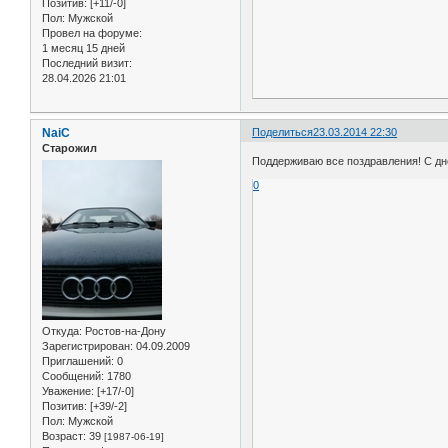
Позитив:
[+11/-0]
Пол:
Мужской
Провел на форуме:
1 месяц 15 дней
Последний визит:
28.04.2026 21:01
NaiC
Поделиться
23.03.2014 22:30
Старожил
Поддерживаю все поздравления! С дн
0
Откуда:
Ростов-на-Дону
Зарегистрирован
: 04.09.2009
Приглашений:
0
Сообщений:
1780
Уважение:
[+17/-0]
Позитив:
[+39/-2]
Пол:
Мужской
Возраст:
39
[1987-06-19]