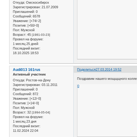
Откуда:
Омскосибирск
Зарегистрирован
: 21.07.2009
Приглашений:
0
Сообщений:
6578
Уважение:
[+74/-2]
Позитив:
[+50/-0]
Пол:
Мужской
Возраст:
45
[1981-03-23]
Провел на форуме:
1 месяц 25 дней
Последний визит:
18.10.2025 18:53
Audi013 161rus
Поделиться
27.03.2014 19:52
Активный участник
Поздравим нашего мощщщного коллегу 
Откуда:
Ростов-на-Дону
Зарегистрирован
: 03.11.2011
0
Приглашений:
0
Сообщений:
872
Уважение:
[+12/-0]
Позитив:
[+14/-0]
Пол:
Мужской
Возраст:
32
[1994-05-04]
Провел на форуме:
1 месяц 23 дня
Последний визит:
11.02.2024 22:04