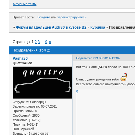
Активные темы
Привет, Гость!
Войдите
или
зарегистрируйтесь
.
»
Форум владельцев Audi 80 в кузове В2
»
Курилка
»
Поздравления 
Страница:
1
2
3
…
9
»
Поздравления (том 2)
Pasha80
Поделиться
23.03.2014 13:04
QuattroЛюб
Вот так. Саня (
SCH
) попал на 1000-е
Саш, с днём рождения тебя
Всего тебе самого наилучшего и добр
0
Откуда:
МО Люберцы
Зарегистрирован
: 05.07.2011
Приглашений:
0
Сообщений:
2930
Уважение:
[+62/-2]
Позитив:
[+37/-1]
Пол:
Мужской
Возраст:
46
[1980-08-06]