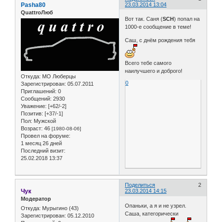
Pasha80
23.03.2014 13:04
QuattroЛюб
Вот так. Саня (
SCH
) попал на
1000-е сообщение в теме!
Саш, с днём рождения тебя
Всего тебе самого
наилучшего и доброго!
Откуда:
МО Люберцы
0
Зарегистрирован
: 05.07.2011
Приглашений:
0
Сообщений:
2930
Уважение:
[+62/-2]
Позитив:
[+37/-1]
Пол:
Мужской
Возраст:
46
[1980-08-06]
Провел на форуме:
1 месяц 26 дней
Последний визит:
25.02.2018 13:37
Поделиться
2
Чук
23.03.2014 14:15
Модератор
Опаньки, а я и не узрел.
Откуда:
Мурыгино (43)
Саша, категорически
Зарегистрирован
: 05.12.2010