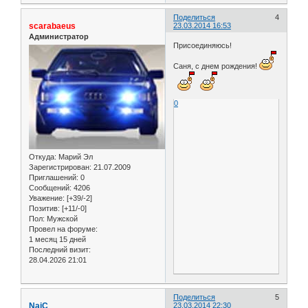
Поделиться
4
scarabaeus
23.03.2014 16:53
Администратор
Присоединяюсь!
Саня, с днем рождения!
0
Откуда:
Марий Эл
Зарегистрирован
: 21.07.2009
Приглашений:
0
Сообщений:
4206
Уважение:
[+39/-2]
Позитив:
[+11/-0]
Пол:
Мужской
Провел на форуме:
1 месяц 15 дней
Последний визит:
28.04.2026 21:01
Поделиться
5
NaiC
23.03.2014 22:30