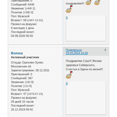
Приглашений:
0
поздравляю!!!
Сообщений:
6446
Уважение:
[+44/-1]
Позитив:
[+28/-2]
Пол:
Мужской
0
Возраст:
58
[1967-12-02]
Провел на форуме:
6 месяцев 1 день
Последний визит:
04.08.2026 06:50
Поделиться
3
Волоха
23.03.2014 14:29
Активный участник
Поздравляю Саш!!! Желаю
Откуда:
Орехово-Зуево.
здоровья Сибирского,
Московская об.
Счастья и Удачи по жизни!!!
Зарегистрирован
: 28.12.2011
Приглашений:
0
Сообщений:
367
Уважение:
[+5/-0]
0
Позитив:
[+1/-0]
Пол:
Мужской
Возраст:
47
[1979-07-15]
Провел на форуме:
29 дней 15 часов
Последний визит:
26.12.2019 09:42