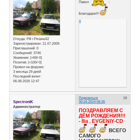
Павел
-
Благодарю!!!
0
Откуда:
РФ г.Рязань62
Зарегистрирован
: 21.07.2009
Приглашений:
0
Сообщений:
3746
Уважение:
[+69/-0]
Позитив:
[+100/-0]
Провел на форуме:
3 месяца 29 дней
Последний визит:
06.08.2026 12:47
Поделиться
19
SpectroniK
30.04.2014 08:35
Администратор
ПОЗДРАВЛЯЕМ С
ДЁМ РОЖДЕНИЯ!!!
- Ilia , EVGENIY-CD
ВСЕГО
САМОГО