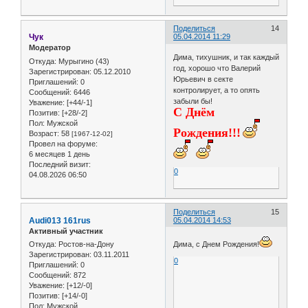
Поделиться
14
Чук
05.04.2014 11:29
Модератор
Дима, тихушник, и так каждый
Откуда:
Мурыгино (43)
год, хорошо что Валерий
Зарегистрирован
: 05.12.2010
Юрьевич в секте
Приглашений:
0
контролирует, а то опять
Сообщений:
6446
забыли бы!
Уважение:
[+44/-1]
С Днём
Позитив:
[+28/-2]
Пол:
Мужской
Рождения!!!
Возраст:
58
[1967-12-02]
Провел на форуме:
6 месяцев 1 день
Последний визит:
0
04.08.2026 06:50
Поделиться
15
Audi013 161rus
05.04.2014 14:53
Активный участник
Откуда:
Ростов-на-Дону
Дима, с Днем Рождения!
Зарегистрирован
: 03.11.2011
0
Приглашений:
0
Сообщений:
872
Уважение:
[+12/-0]
Позитив:
[+14/-0]
Пол:
Мужской