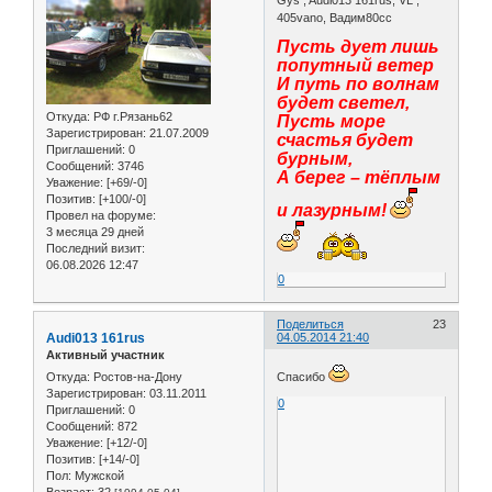
Gys , Audi013 161rus, VL ,
405vano, Вадим80сс
Пусть дует лишь
попутный ветер
И путь по волнам
будет светел,
Откуда:
РФ г.Рязань62
Пусть море
Зарегистрирован
: 21.07.2009
счастья будет
Приглашений:
0
бурным,
Сообщений:
3746
А берег – тёплым
Уважение:
[+69/-0]
Позитив:
[+100/-0]
и лазурным!
Провел на форуме:
3 месяца 29 дней
Последний визит:
06.08.2026 12:47
0
Поделиться
23
Audi013 161rus
04.05.2014 21:40
Активный участник
Откуда:
Ростов-на-Дону
Спасибо
Зарегистрирован
: 03.11.2011
0
Приглашений:
0
Сообщений:
872
Уважение:
[+12/-0]
Позитив:
[+14/-0]
Пол:
Мужской
Возраст:
32