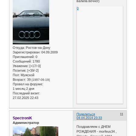
валила вечно!)
0
Откуда:
Ростов-на-Дону
Зарегистрирован
: 04.09.2009
Приглашений:
0
Сообщений:
1780
Уважение:
[+17/-0]
Позитив:
[+39/-2]
Пол:
Мужской
Возраст:
39
[1987-06-19]
Провел на форуме:
1 месяц 2 дня
Последний визит:
27.02.2025 22:43
Поделиться
11
SpectroniK
04.04.2014 23:33
Администратор
Поздравляем с ДНЕМ
РОЖДЕНИЯ - morfeus34 ,