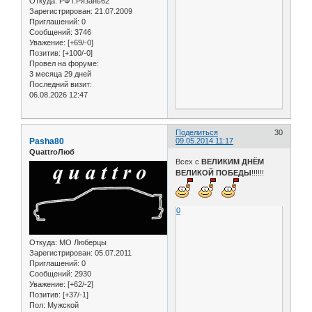
Откуда:
РФ г.Рязань62
Зарегистрирован
: 21.07.2009
Приглашений:
0
Сообщений:
3746
Уважение:
[+69/-0]
Позитив:
[+100/-0]
Провел на форуме:
3 месяца 29 дней
Последний визит:
06.08.2026 12:47
Поделиться
30
Pasha80
09.05.2014 11:17
QuattroЛюб
Всех с
ВЕЛИКИМ ДНЁМ
ВЕЛИКОЙ ПОБЕДЫ
!!!!!!
0
Откуда:
МО Люберцы
Зарегистрирован
: 05.07.2011
Приглашений:
0
Сообщений:
2930
Уважение:
[+62/-2]
Позитив:
[+37/-1]
Пол:
Мужской