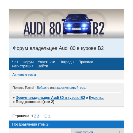
Форум владельцев Audi 80 в кузове В2
Чат
Форум
Участники
Награды
Правила
Регистрация
Войти
Активные темы
Привет, Гость!
Войдите
или
зарегистрируйтесь
.
»
Форум владельцев Audi 80 в кузове В2
»
Курилка
»
Поздравления (том 2)
Страница:
1
2
3
…
9
»
Поздравления (том 2)
Поделиться
1