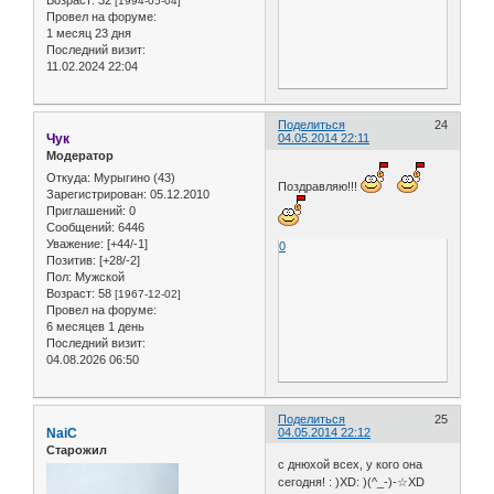
[1994-05-04]
Провел на форуме:
1 месяц 23 дня
Последний визит:
11.02.2024 22:04
Поделиться
24
Чук
04.05.2014 22:11
Модератор
Откуда:
Мурыгино (43)
Поздравляю!!!
Зарегистрирован
: 05.12.2010
Приглашений:
0
Сообщений:
6446
Уважение:
[+44/-1]
0
Позитив:
[+28/-2]
Пол:
Мужской
Возраст:
58
[1967-12-02]
Провел на форуме:
6 месяцев 1 день
Последний визит:
04.08.2026 06:50
Поделиться
25
NaiC
04.05.2014 22:12
Старожил
с днюхой всех, у кого она
сегодня! : )XD: )(^_-)-☆XD