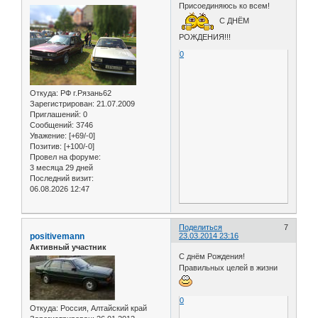
Присоединяюсь ко всем!
С ДНЁМ
РОЖДЕНИЯ!!!
0
Откуда:
РФ г.Рязань62
Зарегистрирован
: 21.07.2009
Приглашений:
0
Сообщений:
3746
Уважение:
[+69/-0]
Позитив:
[+100/-0]
Провел на форуме:
3 месяца 29 дней
Последний визит:
06.08.2026 12:47
Поделиться
7
positivemann
23.03.2014 23:16
Активный участник
C днём Рождения!
Правильных целей в жизни
0
Откуда:
Россия, Алтайский край