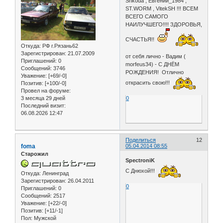
Shkoda , Евгений_1984 ,
ST.WORM , VitekSH !!! ВСЕМ
ВСЕГО САМОГО
НАИЛУЧШЕГО!!!! ЗДОРОВЬЯ,
СЧАСТЬЯ!!
Откуда:
РФ г.Рязань62
Зарегистрирован
: 21.07.2009
от себя лично - Вадим (
Приглашений:
0
morfeus34) - С ДНЁМ
Сообщений:
3746
РОЖДЕНИЯ! Отлично
Уважение:
[+69/-0]
открасить свою!!!
Позитив:
[+100/-0]
Провел на форуме:
3 месяца 29 дней
0
Последний визит:
06.08.2026 12:47
Поделиться
12
foma
05.04.2014 08:55
Старожил
SpectroniK
С Днюхой!!!
Откуда:
Ленинград
Зарегистрирован
: 26.04.2011
0
Приглашений:
0
Сообщений:
2517
Уважение:
[+22/-0]
Позитив:
[+11/-1]
Пол:
Мужской