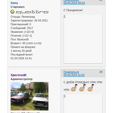
foma
09.05.2014 09:10
Старожил
С Праздником!
0
Откуда:
Ленинград
Зарегистрирован
: 26.04.2011
Приглашений:
0
Сообщений:
2517
Уважение:
[+22/-0]
Позитив:
[+11/-1]
Пол:
Мужской
Возраст:
65
[1960-12-09]
Провел на форуме:
1 месяц 20 дней
Последний визит:
01.04.2026 16:41
Поделиться
29
SpectroniK
09.05.2014 11:02
Администратор
С ДНЁМ ПОБЕДЫ!!! УРА! УРА!
УРА!
0