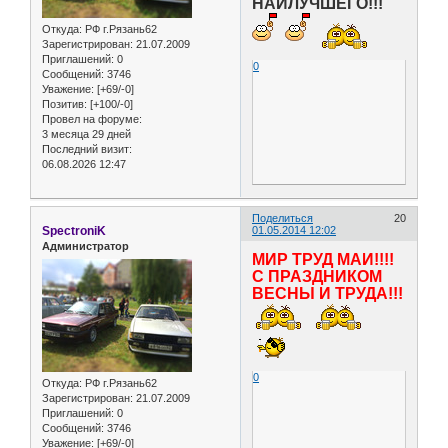
НАИЛУЧШЕГО!!!
Откуда:
РФ г.Рязань62
Зарегистрирован
: 21.07.2009
Приглашений:
0
0
Сообщений:
3746
Уважение:
[+69/-0]
Позитив:
[+100/-0]
Провел на форуме:
3 месяца 29 дней
Последний визит:
06.08.2026 12:47
Поделиться
20
SpectroniK
01.05.2014 12:02
Администратор
МИР ТРУД МАЙ!!!!
С ПРАЗДНИКОМ
ВЕСНЫ И ТРУДА!!!
0
Откуда:
РФ г.Рязань62
Зарегистрирован
: 21.07.2009
Приглашений:
0
Сообщений:
3746
Уважение:
[+69/-0]