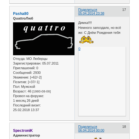
Поделиться
17
Pasha80
05.04.2014 23:38
QuattroЛюб
Димка!!!!
Немного запоздало, но всё
же: С Днём Рождения тебя
0
Откуда:
МО Люберцы
Зарегистрирован
: 05.07.2011
Приглашений:
0
Сообщений:
2930
Уважение:
[+62/-2]
Позитив:
[+37/-1]
Пол:
Мужской
Возраст:
46
[1980-08-06]
Провел на форуме:
1 месяц 26 дней
Последний визит:
25.02.2018 13:37
Поделиться
18
SpectroniK
06.04.2014 00:00
Администратор