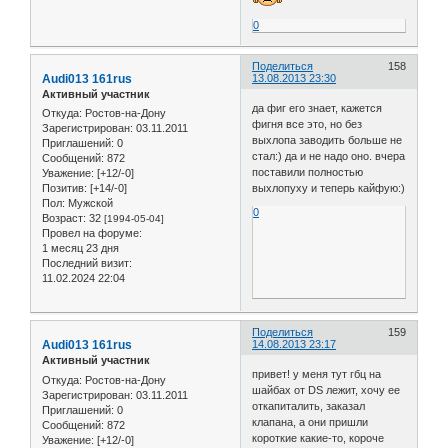
0
Поделиться
158
Audi013 161rus
13.08.2013 23:30
Активный участник
да фиг его знает, кажется
Откуда:
Ростов-на-Дону
фигня все это, но без
Зарегистрирован
: 03.11.2011
выхлопа заводить больше не
Приглашений:
0
стал:) да и не надо оно. вчера
Сообщений:
872
поставили полностью
Уважение:
[+12/-0]
выхлопуху и теперь кайфую:)
Позитив:
[+14/-0]
Пол:
Мужской
0
Возраст:
32
[1994-05-04]
Провел на форуме:
1 месяц 23 дня
Последний визит:
11.02.2024 22:04
Поделиться
159
Audi013 161rus
14.08.2013 23:17
Активный участник
привет! у меня тут гбц на
Откуда:
Ростов-на-Дону
шайбах от DS лежит, хочу ее
Зарегистрирован
: 03.11.2011
откапиталить, заказал
Приглашений:
0
клапана, а они пришли
Сообщений:
872
короткие какие-то, короче
Уважение:
[+12/-0]