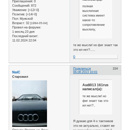
Приглашений:
0
Сообщений:
872
полная
Уважение:
[+12/-0]
выхлопная
Позитив:
[+14/-0]
система имеет
Пол:
Мужской
какое-то
Возраст:
32
[1994-05-04]
сопротивление
Провел на форуме:
выхлопу,
1 месяц 23 дня
Последний визит:
11.02.2024 22:04
те же мысли! но фиг знает так
это ил нет?......
0
Поделиться
154
NaiC
06.08.2013 10:01
Старожил
Audi013 161rus
написал(а):
те же мысли! но
фиг знает так это
ил нет?..
Я думаю для 4-х тактников
это не актуально, ставят же
Откуда:
Ростов-на-Дону