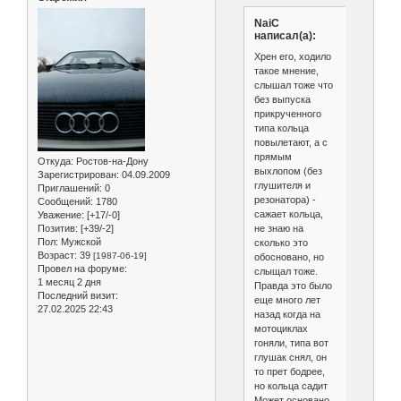
NaiC
написал(а):
Хрен его, ходило
такое мнение,
слышал тоже что
без выпуска
прикрученного
типа кольца
повылетают, а с
прямым
Откуда:
Ростов-на-Дону
выхлопом (без
Зарегистрирован
: 04.09.2009
глушителя и
Приглашений:
0
резонатора) -
Сообщений:
1780
сажает кольца,
Уважение:
[+17/-0]
не знаю на
Позитив:
[+39/-2]
Пол:
Мужской
сколько это
Возраст:
39
[1987-06-19]
обосновано, но
Провел на форуме:
слыщал тоже.
1 месяц 2 дня
Правда это было
Последний визит:
еще много лет
27.02.2025 22:43
назад когда на
мотоциклах
гоняли, типа вот
глушак снял, он
то прет бодрее,
но кольца садит
Может основано