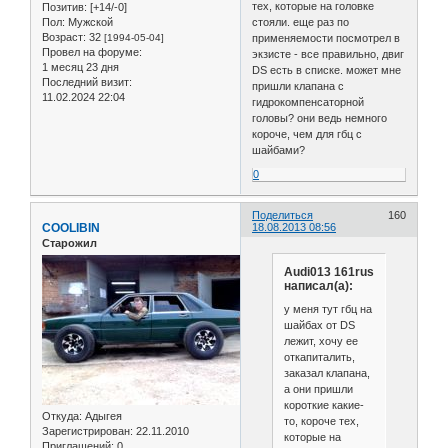
тех, которые на головке
Позитив:
[+14/-0]
Пол:
Мужской
стояли. еще раз по
Возраст:
32
[1994-05-04]
применяемости посмотрел в
Провел на форуме:
экзисте - все правильно, двиг
1 месяц 23 дня
DS есть в списке. может мне
Последний визит:
пришли клапана с
11.02.2024 22:04
гидрокомпенсаторной
головы? они ведь немного
короче, чем для гбц с
шайбами?
0
Поделиться
160
COOLIBIN
18.08.2013 08:56
Старожил
Audi013 161rus
написал(а):
у меня тут гбц на
шайбах от DS
лежит, хочу ее
откапиталить,
заказал клапана,
а они пришли
короткие какие-
Откуда:
Адыгея
то, короче тех,
Зарегистрирован
: 22.11.2010
которые на
Приглашений:
0