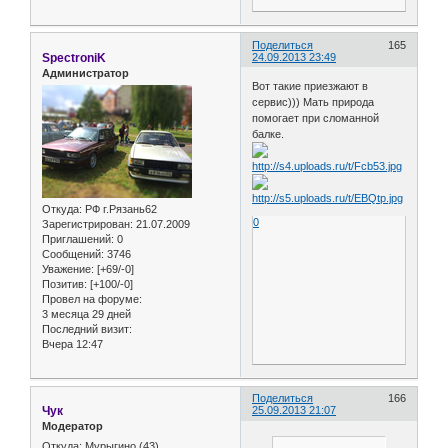
Поделиться
165
SpectroniK
24.09.2013 23:49
Администратор
Вот такие приезжают в
сервис))) Мать природа
помогает при сломанной
балке.
Откуда:
РФ г.Рязань62
0
Зарегистрирован
: 21.07.2009
Приглашений:
0
Сообщений:
3746
Уважение:
[+69/-0]
Позитив:
[+100/-0]
Провел на форуме:
3 месяца 29 дней
Последний визит:
Вчера 12:47
Поделиться
166
Чук
25.09.2013 21:07
Модератор
Откуда:
Мурыгино (43)