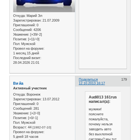
Откуда:
Марий Эл
Зарегистрирован
: 21.07.2009
Приглашений:
0
Сообщений:
4206
Уважение:
[+39/-2]
Позитив:
[+11/-0]
Пол:
Мужской
Провел на форуме:
1 месяц 15 дней
Последний визит:
28.04.2026 21:01
Поделиться
179
Ви йа
12.10.2013 16:17
Активный участник
Откуда:
Воронеж
Audi013 161rus
Зарегистрирован
: 13.07.2012
написал(а):
Приглашений:
0
Сообщений:
281
мужики!
Уважение:
[+2/-0]
поясните
Позитив:
[+0/-1]
пожалуйста,
Пол:
Мужской
почему нельзя
Возраст:
44
[1982-07-10]
заводить авто
Провел на форуме:
без выхлопной
5 дней 18 часов
системы? мы тут