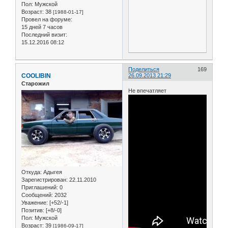
Пол:
Мужской
Возраст:
38
[1988-01-17]
Провел на форуме:
15 дней 7 часов
Последний визит:
15.12.2016 08:12
Поделиться
169
COOLIBIN
26.09.2013 21:29
Старожил
Не впечатляет
Откуда:
Адыгея
Зарегистрирован
: 22.11.2010
Приглашений:
0
Сообщений:
2032
Уважение:
[+52/-1]
Позитив:
[+8/-0]
Пол:
Мужской
Возраст:
39
[1986-09-17]