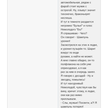
автомобильная, рядом с
фарой стоит мужик с
острогой. Ну, плывут значит
тихонечко, браконьерят
неспеша.
И тут в темноте раздается
негромко "Бульк!" и голос
Немолодого "Бъ!"
Я спрашиваю - Чего?
Он говорит - Шампунь
уронил!
Засмотрелся на этих в лодке,
и уронил пузырёк-то. Шарит
вокруг по воде
руками, а найти не может.
А мне главно обидно, он-то
полфлакона на себя уже
оприходовал, а я как
раз за ним в очередь занял.
Я говорю с досадой - Ну и
звездец, помылись!
И тут находчивый
Немолодой, чувствуя как бы
вину, кричит этому, в лодке,
они как раз мимо
проплывали.
- Слы, мужык! Посвети, а?! Я
шампунь потерял!