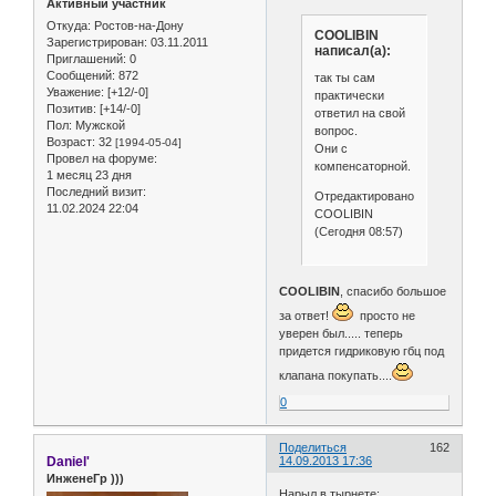
Активный участник
Откуда:
Ростов-на-Дону
COOLIBIN
Зарегистрирован
: 03.11.2011
написал(а):
Приглашений:
0
Сообщений:
872
так ты сам
Уважение:
[+12/-0]
практически
Позитив:
[+14/-0]
ответил на свой
Пол:
Мужской
вопрос.
Возраст:
32
[1994-05-04]
Они с
Провел на форуме:
компенсаторной.
1 месяц 23 дня
Последний визит:
Отредактировано
11.02.2024 22:04
COOLIBIN
(Сегодня 08:57)
COOLIBIN
, спасибо большое
за ответ!
просто не
уверен был..... теперь
придется гидриковую гбц под
клапана покупать....
0
Поделиться
162
Daniel'
14.09.2013 17:36
ИнженеГр )))
Нарыл в тырнете: