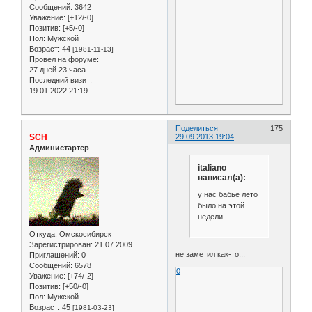
Сообщений:
3642
Уважение:
[+12/-0]
Позитив:
[+5/-0]
Пол:
Мужской
Возраст:
44
[1981-11-13]
Провел на форуме:
27 дней 23 часа
Последний визит:
19.01.2022 21:19
Поделиться
175
SCH
29.09.2013 19:04
Администартер
italiano
написал(а):
у нас бабье лето
было на этой
недели...
Откуда:
Омскосибирск
Зарегистрирован
: 21.07.2009
не заметил как-то...
Приглашений:
0
Сообщений:
6578
0
Уважение:
[+74/-2]
Позитив:
[+50/-0]
Пол:
Мужской
Возраст:
45
[1981-03-23]