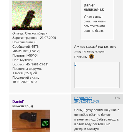
Daniel'
написал(а):
У нас выпал
снег... на моей
памяти такого
еще не было.
Откуда:
Омскосибирск
Зарегистрирован
: 21.07.2009
Приглашений:
0
Сообщений:
6578
А у нас каждый год так, всю
Уважение:
[+74/-2]
зиму по нему ездим.
Позитив:
[+50/-0]
Прикинь
Пол:
Мужской
0
Возраст:
45
[1981-03-23]
Провел на форуме:
1 месяц 25 дней
Последний визит:
18.10.2025 18:53
Поделиться
173
Daniel'
29.09.2013 18:05
ИнженеГр )))
Сань, шутку понял, но у нас в
сентябре обычно более-
менее тепло... бабье лето... а
в этом году постоянные
дожди и калатун.