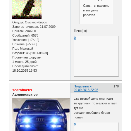
Сань, ты наверно
в тот день
работал.
Откуда:
Омскосибирск
Зарегистрирован
: 21.07.2009
Точно))))
Приглашений:
0
Сообщений:
6578
0
Уважение:
[+74/-2]
Позитив:
[+50/-0]
Пол:
Мужской
Возраст:
45
[1981-03-23]
Провел на форуме:
1 месяц 25 дней
Последний визит:
18.10.2025 18:53
Поделиться
178
scarabaeus
29.09.2013 22:25
Администратор
уже второй день снег идет
то крупный, то мелкий и тает
тут же
сегодня вообще в буран
попал
0