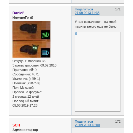
Поделиться
171
Daniel'
27.09.2013 11:35
ИнженеГр )))
У нас выпал снег... на моей
памяти такого еще не было.
0
Откуда:
г. Воронеж 36
Зарегистрирован
: 09.02.2010
Приглашений:
0
Сообщений:
4871
Уважение:
[+45/-1]
Позитив:
[+287/-0]
Пол:
Мужской
Провел на форуме:
2 месяца 12 дней
Последний визит:
05.08.2019 17:28
Поделиться
172
SCH
29.09.2013 18:00
Администартер