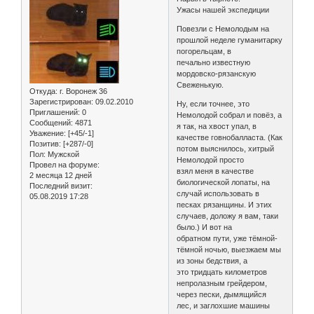
Ужасы нашей экспедиции
Повезли с Немолодым на
прошлой неделе гуманитарку
погорельцам, в
печально известную
мордовско-рязанскую
Свеженькую.
Откуда:
г. Воронеж 36
Зарегистрирован
: 09.02.2010
Ну, если точнее, это
Приглашений:
0
Немолодой собрал и повёз, а
Сообщений:
4871
я так, на хвост упал, в
Уважение:
[+45/-1]
качестве говнобалласта. (Как
Позитив:
[+287/-0]
потом выяснилось, хитрый
Пол:
Мужской
Немолодой просто
Провел на форуме:
взял меня в качестве
2 месяца 12 дней
биологической лопаты, на
Последний визит:
случай использовать в
05.08.2019 17:28
песках рязанщины. И этих
случаев, доложу я вам, таки
было.) И вот на
обратном пути, уже тёмной-
тёмной ночью, выезжаем мы
из зоны бедствия, а
это тридцать километров
непролазным грейдером,
через пески, дымящийся
лес, и заглохшие машины