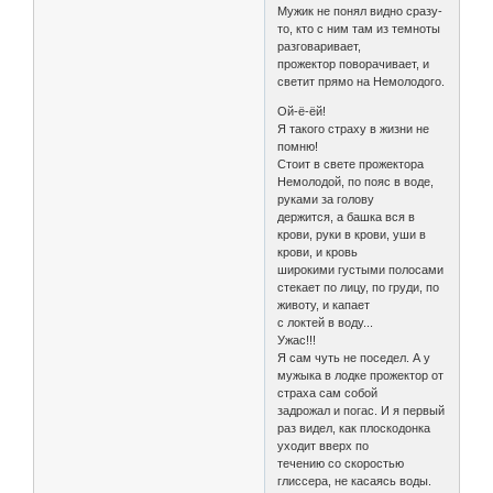
Мужик не понял видно сразу-
то, кто с ним там из темноты
разговаривает,
прожектор поворачивает, и
светит прямо на Немолодого.
Ой-ё-ёй!
Я такого страху в жизни не
помню!
Стоит в свете прожектора
Немолодой, по пояс в воде,
руками за голову
держится, а башка вся в
крови, руки в крови, уши в
крови, и кровь
широкими густыми полосами
стекает по лицу, по груди, по
животу, и капает
с локтей в воду...
Ужас!!!
Я сам чуть не поседел. А у
мужыка в лодке прожектор от
страха сам собой
задрожал и погас. И я первый
раз видел, как плоскодонка
уходит вверх по
течению со скоростью
глиссера, не касаясь воды.