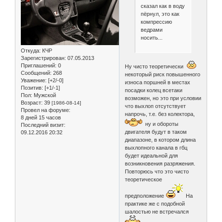
сказал как в воду
пёрнул, это как
компрессию
ведрами
носить...
Откуда:
КЧР
Зарегистрирован
: 07.05.2013
Приглашений:
0
Ну чисто теоретически
Сообщений:
268
некоторый риск повышенного
Уважение:
[+2/-0]
износа поршней в местах
Позитив:
[+1/-1]
посадки колец всетаки
Пол:
Мужской
возможен, но это при условии
Возраст:
39
[1986-08-14]
что выхлоп отсутствует
Провел на форуме:
напрочь, т.е. без колектора,
8 дней 15 часов
ну и обороты
Последний визит:
двигателя будут в таком
09.12.2016 20:32
диапазоне, в котором длина
выхлопного канала в гбц
будет идеальной для
возникновения разряжения.
Повторюсь что это чисто
теоретическое
предположение
На
практике же с подобной
шалостью не встречался