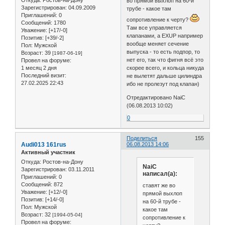
во прямой выхлоп на 60-й
Зарегистрирован
: 04.09.2009
трубе - какое там
Приглашений:
0
сопротивление к черту?
Сообщений:
1780
Там все управляется
Уважение:
[+17/-0]
клапанами, а EXUP например
Позитив:
[+39/-2]
вообще меняет сечение
Пол:
Мужской
выпуска - то есть подпор, то
Возраст:
39
[1987-06-19]
нет его, так что фигня всё это
Провел на форуме:
1 месяц 2 дня
скорее всего, и кольца никуда
Последний визит:
не вылетят дальше цилиндра
27.02.2025 22:43
ибо не пролезут под клапан)
Отредактировано NaiC
(06.08.2013 10:02)
0
Поделиться
155
Audi013 161rus
06.08.2013 14:06
Активный участник
Откуда:
Ростов-на-Дону
NaiC
Зарегистрирован
: 03.11.2011
написал(а):
Приглашений:
0
Сообщений:
872
ставят же во
Уважение:
[+12/-0]
прямой выхлоп
Позитив:
[+14/-0]
на 60-й трубе -
Пол:
Мужской
какое там
Возраст:
32
[1994-05-04]
сопротивление к
Провел на форуме: