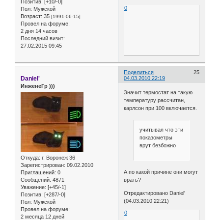
Позитив:
[+10/-0]
0
Пол:
Мужской
Возраст:
35
[1991-06-15]
Провел на форуме:
2 дня 14 часов
Последний визит:
27.02.2015 09:45
Поделиться
25
Daniel'
04.03.2010 22:19
ИнженеГр )))
Значит термостат на такую
температуру рассчитан,
карлсон при 100 включается.
учитывая что эти
показометры
врут безбожно
Откуда:
г. Воронеж 36
Зарегистрирован
: 09.02.2010
А по какой причине они могут
Приглашений:
0
врать?
Сообщений:
4871
Уважение:
[+45/-1]
Отредактировано Daniel'
Позитив:
[+287/-0]
(04.03.2010 22:21)
Пол:
Мужской
Провел на форуме:
0
2 месяца 12 дней