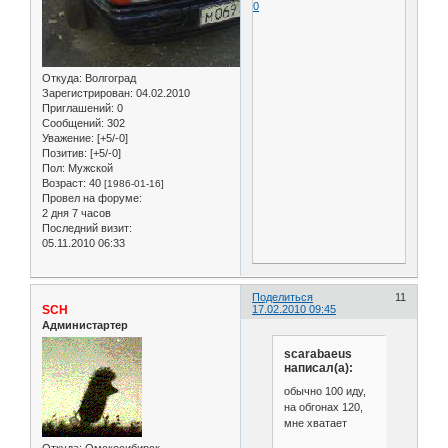
0
Откуда:
Волгоград
Зарегистрирован
: 04.02.2010
Приглашений:
0
Сообщений:
302
Уважение:
[+5/-0]
Позитив:
[+5/-0]
Пол:
Мужской
Возраст:
40
[1986-01-16]
Провел на форуме:
2 дня 7 часов
Последний визит:
05.11.2010 06:33
Поделиться
11
SCH
17.02.2010 09:45
Администартер
scarabaeus
написал(а):
обычно 100 иду,
на обгонах 120,
мне хватает