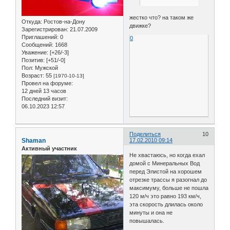
жестко что? на таком же
Откуда:
Ростов-на-Дону
движке?
Зарегистрирован
: 21.07.2009
Приглашений:
0
0
Сообщений:
1668
Уважение:
[+26/-3]
Позитив:
[+51/-0]
Пол:
Мужской
Возраст:
55
[1970-10-13]
Провел на форуме:
12 дней 13 часов
Последний визит:
06.10.2023 12:57
Поделиться
10
Shaman
17.02.2010 09:14
Активный участник
Не хвастаюсь, но когда ехал
домой с Минеральных Вод
перед Элистой на хорошем
отрезке трассы я разогнал до
максимуму, больше не пошла
120 м/ч это равно 193 км/ч,
эта скорость длилась около
минуты и она не
повышалась.