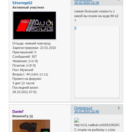
52serega52
16.02.2010 22:28
Активный участник
самая большая скорость с
какой вы ехали на ауди 80 в2
?
0
Откуда:
нижний новгород
Зарегистрирован
: 22.01.2010
Приглашений:
0
Сообщений:
307
Уважение:
[+1/-0]
Позитив:
[+3/-5]
Пол:
Мужской
Возраст:
44
[1981-12-11]
Провел на форуме:
3 дня 12 часов
Последний визит:
28.10.2011 07:01
Поделиться
2
Daniel'
16.02.2010 22:40
ИнженеГр )))
С отцом на рыбалку с утра