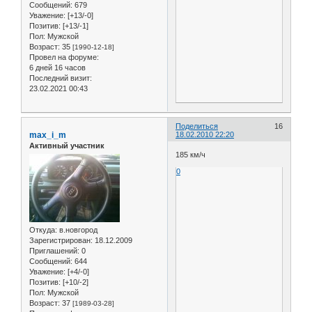
Сообщений:
679
Уважение:
[+13/-0]
Позитив:
[+13/-1]
Пол:
Мужской
Возраст:
35
[1990-12-18]
Провел на форуме:
6 дней 16 часов
Последний визит:
23.02.2021 00:43
Поделиться
16
max_i_m
18.02.2010 22:20
Активный участник
185 км/ч
0
Откуда:
в.новгород
Зарегистрирован
: 18.12.2009
Приглашений:
0
Сообщений:
644
Уважение:
[+4/-0]
Позитив:
[+10/-2]
Пол:
Мужской
Возраст:
37
[1989-03-28]