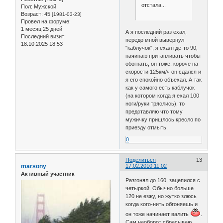
отстала...
Пол:
Мужской
Возраст:
45
[1981-03-23]
Провел на форуме:
1 месяц 25 дней
А я последний раз ехал,
Последний визит:
передо мной вывернул
18.10.2025 18:53
"каблучок", я ехал где-то 90,
начинаю притапливать чтобы
обогнать, он тоже, короче на
скорости 125км/ч он сдался и
я его спокойно объехал. А так
как у самого есть каблучок
(на котором когда я ехал 100
ноги/руки тряслись), то
представляю что тому
мужичку пришлось кресло по
приезду отмыть.
0
Поделиться
13
marsony
17.02.2010 11:02
Активный участник
Разгонял до 160, зацепился с
четыркой. Обычно больше
120 не езжу, но жутко злюсь
когда кого-нить обгоняешь и
он тоже начинает валить
.
Сам наоборот сбрасываю