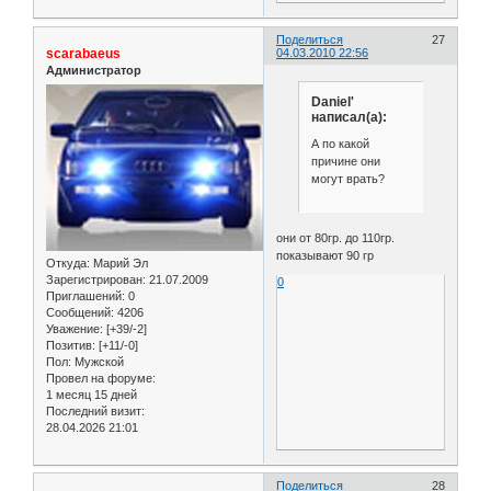
Поделиться
27
scarabaeus
04.03.2010 22:56
Администратор
Daniel'
написал(а):
А по какой
причине они
могут врать?
они от 80гр. до 110гр.
показывают 90 гр
Откуда:
Марий Эл
Зарегистрирован
: 21.07.2009
0
Приглашений:
0
Сообщений:
4206
Уважение:
[+39/-2]
Позитив:
[+11/-0]
Пол:
Мужской
Провел на форуме:
1 месяц 15 дней
Последний визит:
28.04.2026 21:01
Поделиться
28