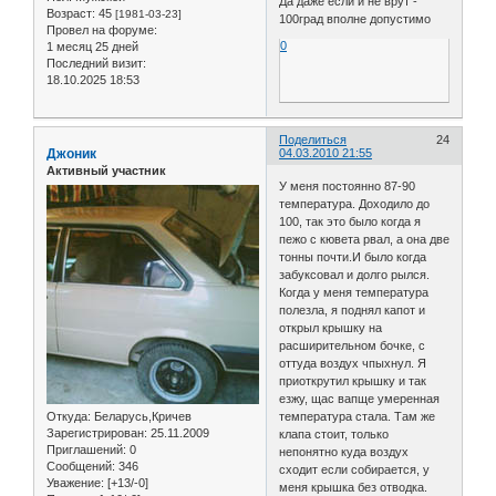
Да даже если и не врут -
Возраст:
45
[1981-03-23]
100град вполне допустимо
Провел на форуме:
0
1 месяц 25 дней
Последний визит:
18.10.2025 18:53
Поделиться
24
Джоник
04.03.2010 21:55
Активный участник
У меня постоянно 87-90
температура. Доходило до
100, так это было когда я
пежо с кювета рвал, а она две
тонны почти.И было когда
забуксовал и долго рылся.
Когда у меня температура
полезла, я поднял капот и
открыл крышку на
расширительном бочке, с
оттуда воздух чпыхнул. Я
приоткрутил крышку и так
езжу, щас вапще умеренная
Откуда:
Беларусь,Кричев
температура стала. Там же
Зарегистрирован
: 25.11.2009
клапа стоит, только
Приглашений:
0
непонятно куда воздух
Сообщений:
346
сходит если собирается, у
Уважение:
[+13/-0]
меня крышка без отводка.