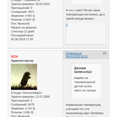
Откуда:
г. Воронеж 36
Зарегистрирован
: 09.02.2010
Приглашений:
0
А что с ним? Летом такая
Сообщений:
4871
температура постоянно, да и
Уважение:
[+45/-1]
зимой иногда бывает.
Позитив:
[+287/-0]
Пол:
Мужской
0
Провел на форуме:
2 месяца 12 дней
Последний визит:
05.08.2019 17:28
Поделиться
23
SCH
04.03.2010 20:21
Администартер
Джоник
написал(а):
видимо на
температурный
датчик особо
никто не смотре
Откуда:
Омскосибирск
Зарегистрирован
: 21.07.2009
Приглашений:
0
Сообщений:
6578
Нормальная температура,
Уважение:
[+74/-2]
учитывая что эти
Позитив:
[+50/-0]
показометры врут безбожно.
Пол:
Мужской