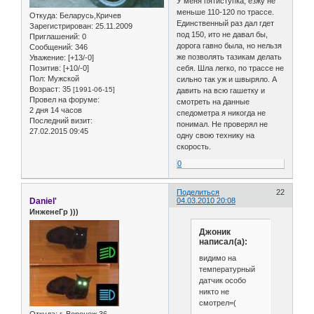
У меня пятиступка, езжу не
меньше 110-120 по трассе.
Откуда:
Беларусь,Кричев
Единственный раз дал гдет
Зарегистрирован
: 25.11.2009
под 150, ито не давал бы,
Приглашений:
0
дорога гавно была, но нельзя
Сообщений:
346
же позволять тазикам делать
Уважение:
[+13/-0]
Позитив:
[+10/-0]
себя. Шла легко, по трассе не
Пол:
Мужской
сильно так уж и швыряло. А
Возраст:
35
[1991-06-15]
давить на всю гашетку и
Провел на форуме:
смотреть на данные
2 дня 14 часов
спедометра я никогда не
Последний визит:
понимал. Не проверял не
27.02.2015 09:45
одну свою технику на
скорость.
0
Поделиться
22
Daniel'
04.03.2010 20:08
ИнженеГр )))
Джоник
написал(а):
видимо на
температурный
датчик особо
никто не
смотрел=(