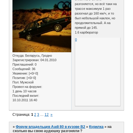
разгоняется, но всё таки на
трассе максимум 1 раз
разогнал до 160 км/ч, и то
был небольшой наклон, но
продолжительный. А на
прямой до 145.
1.6 карбюратор
0
Откуда:
Беларусь, Гродно
Зарегистрирован
: 04.01.2010
Приглашений:
0
Сообщений:
36
Уважение:
[+0/-0]
Позитив:
[+0/-0]
Пол:
Мужской
Провел на форуме:
1 день 10 часов
Последний визит:
10.10.2011 16:40
Страница:
1
2
3
…
12
»
»
Форум владельцев Audi 80 в кузове В2
»
Курилка
»
на
сколько вы свою аудюшку разгоняли ?