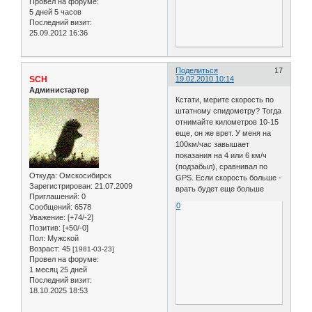
Провел на форуме:
5 дней 5 часов
Последний визит:
25.09.2012 16:36
Поделиться
17
SCH
19.02.2010 10:14
Администартер
Кстати, мерите скорость по
штатному спидометру? Тогда
отнимайте километров 10-15
еще, он же врет. У меня на
100км/час завышает
показания на 4 или 6 км/ч
(подзабыл), сравнивал по
Откуда:
Омскосибирск
GPS. Если скорость больше -
Зарегистрирован
: 21.07.2009
врать будет еще больше
Приглашений:
0
0
Сообщений:
6578
Уважение:
[+74/-2]
Позитив:
[+50/-0]
Пол:
Мужской
Возраст:
45
[1981-03-23]
Провел на форуме:
1 месяц 25 дней
Последний визит:
18.10.2025 18:53