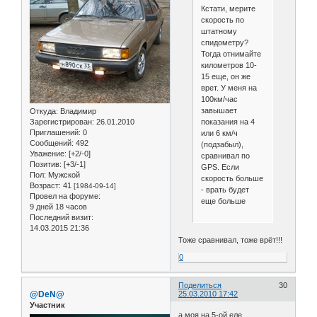
Кстати, мерите
скорость по
штатному
спидометру?
Тогда отнимайте
километров 10-
15 еще, он же
врет. У меня на
100км/час
завышает
Откуда:
Владимир
показания на 4
Зарегистрирован
: 26.01.2010
Приглашений:
0
или 6 км/ч
Сообщений:
492
(подзабыл),
Уважение:
[+2/-0]
сравнивал по
Позитив:
[+3/-1]
GPS. Если
Пол:
Мужской
скорость больше
Возраст:
41
[1984-09-14]
- врать будет
Провел на форуме:
еще больше
9 дней 18 часов
Последний визит:
14.03.2015 21:36
Тоже сравнивал, тоже врёт!!!
0
Поделиться
30
@DeN@
25.03.2010 17:42
Участник
а моя на 5-ой еле