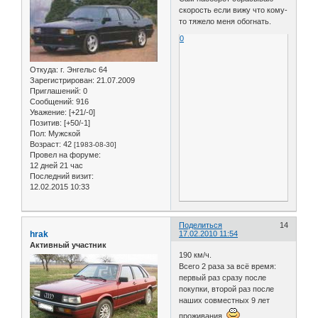
скорость если вижу что кому-
то тяжело меня обогнать.
0
Откуда:
г. Энгельс 64
Зарегистрирован
: 21.07.2009
Приглашений:
0
Сообщений:
916
Уважение:
[+21/-0]
Позитив:
[+50/-1]
Пол:
Мужской
Возраст:
42
[1983-08-30]
Провел на форуме:
12 дней 21 час
Последний визит:
12.02.2015 10:33
Поделиться
14
hrak
17.02.2010 11:54
Активный участник
190 км/ч.
Всего 2 раза за всё время:
первый раз сразу после
покупки, второй раз после
наших совместных 9 лет
проживания.