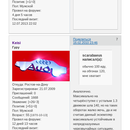
Позитив:
[+1/-0]
Пол:
Мужской
Провел на форуме:
4 дня 5 часов
Последний визит:
12.07.2013 22:02
Поделиться
7
Keisi
16.02.2010 23:46
Гуру
scarabaeus
написал(а):
обычно 100 иду,
на обгонах 120,
мне хватает
Откуда:
Ростов-на-Дону
Зарегистрирован
: 21.07.2009
Аналогично.
Приглашений:
0
Максимально на
Сообщений:
1668
четырёхступке с усталым 1.3
Уважение:
[+26/-3]
движком шла 140, но на таких
Позитив:
[+51/-0]
оборотах жалко жечь, да и не
Пол:
Мужской
считаю данный экземпляр
Возраст:
55
[1970-10-13]
Провел на форуме:
максимально устойчивым в
12 дней 13 часов
непредсказуемых
Последний визит:
черезвычайных ситуациях.