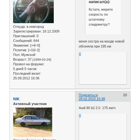
написал(а):
Кстати, мерите
скорость по
штатному
спидометру?
Откуда:
в.новгород
Зарегистрирован
: 18.12.2009
Приглашений:
0
Сообщений:
644
меня сестра на мазде новой
Уважение:
[+4/-0]
обгоняла при 195 км
Позитив:
[+10/-2]
0
Пол:
Мужской
Возраст:
37
[1989-03-28]
Провел на форуме:
5 дней 5 часов
Последний визит:
25.09.2012 16:36
Поделиться
20
NIK
28.02.2010 15:38
Активный участник
Audi 90 b2 2.0 175 км/ч
0