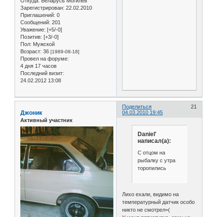
Откуда:
Беларусь Могилёв
Зарегистрирован
: 22.02.2010
Приглашений:
0
Сообщений:
201
Уважение:
[+5/-0]
Позитив:
[+3/-0]
Пол:
Мужской
Возраст:
36
[1989-08-18]
Провел на форуме:
4 дня 17 часов
Последний визит:
24.02.2012 13:08
Поделиться
21
Джоник
04.03.2010 19:45
Активный участник
Daniel'
написал(а):
С отцом на
рыбалку с утра
торопились
Лихо ехали, видимо на
температурный датчик особо
никто не смотрел=(