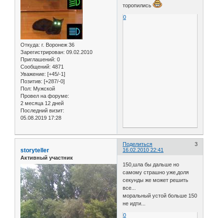
торопились
0
Откуда:
г. Воронеж 36
Зарегистрирован
: 09.02.2010
Приглашений:
0
Сообщений:
4871
Уважение:
[+45/-1]
Позитив:
[+287/-0]
Пол:
Мужской
Провел на форуме:
2 месяца 12 дней
Последний визит:
05.08.2019 17:28
Поделиться
3
storyteller
16.02.2010 22:41
Активный участник
150,шла бы дальше но
самому страшно уже,доля
секунды же может решить
все...
моральный устой больше 150
не идти...
0