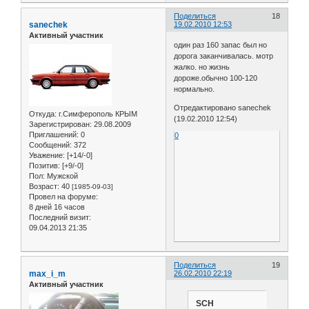
Поделиться
18
sanechek
19.02.2010 12:53
Активный участник
один раз 160 запас был но
дорога заканчивалась. мотр
жалко. но жизнь
дороже.обычно 100-120
нормально.
Отредактировано sanechek
Откуда:
г.Симферополь КРЫМ
(19.02.2010 12:54)
Зарегистрирован
: 29.08.2009
Приглашений:
0
0
Сообщений:
372
Уважение:
[+14/-0]
Позитив:
[+9/-0]
Пол:
Мужской
Возраст:
40
[1985-09-03]
Провел на форуме:
8 дней 16 часов
Последний визит:
09.04.2013 21:35
Поделиться
19
max_i_m
26.02.2010 22:19
Активный участник
SCH