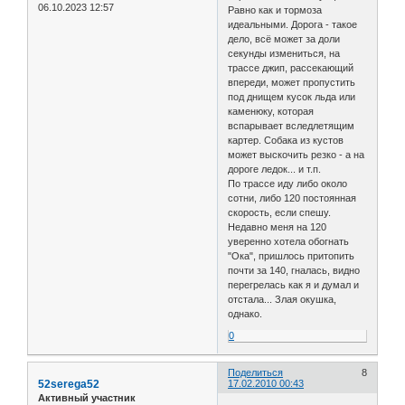
06.10.2023 12:57
Равно как и тормоза
идеальными. Дорога - такое
дело, всё может за доли
секунды измениться, на
трассе джип, рассекающий
впереди, может пропустить
под днищем кусок льда или
каменюку, которая
вспарывает вследлетящим
картер. Собака из кустов
может выскочить резко - а на
дороге ледок... и т.п.
По трассе иду либо около
сотни, либо 120 постоянная
скорость, если спешу.
Недавно меня на 120
уверенно хотела обогнать
"Ока", пришлось притопить
почти за 140, гналась, видно
перегрелась как я и думал и
отстала... Злая окушка,
однако.
0
Поделиться
8
52serega52
17.02.2010 00:43
Активный участник