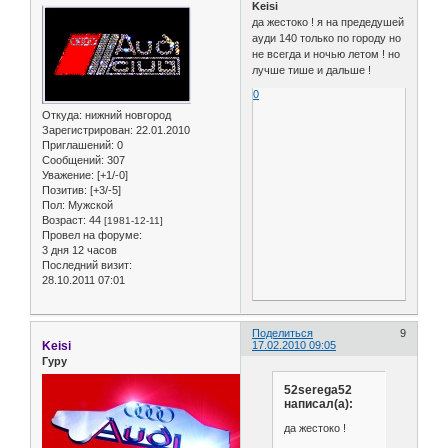
Keisi
да жестоко ! я на предедушей
ауди 140 только по городу но
не всегда и ночью летом ! но
лучше тише и дальше !
0
Откуда:
нижний новгород
Зарегистрирован
: 22.01.2010
Приглашений:
0
Сообщений:
307
Уважение:
[+1/-0]
Позитив:
[+3/-5]
Пол:
Мужской
Возраст:
44
[1981-12-11]
Провел на форуме:
3 дня 12 часов
Последний визит:
28.10.2011 07:01
Поделиться
9
Keisi
17.02.2010 09:05
Гуру
52serega52
написал(а):
да жестоко !