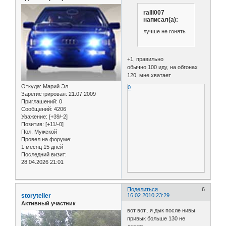
ralli007
написал(а):
лучше не гонять
+1, правильно
обычно 100 иду, на обгонах
120, мне хватает
Откуда:
Марий Эл
0
Зарегистрирован
: 21.07.2009
Приглашений:
0
Сообщений:
4206
Уважение:
[+39/-2]
Позитив:
[+11/-0]
Пол:
Мужской
Провел на форуме:
1 месяц 15 дней
Последний визит:
28.04.2026 21:01
Поделиться
6
storyteller
16.02.2010 23:29
Активный участник
вот вот...я дык после нивы
привык больше 130 не