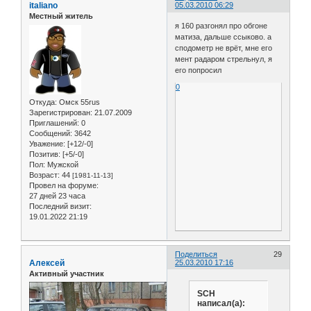
italiano
05.03.2010 06:29
Местный житель
я 160 разгонял про обгоне
матиза, дальше ссыково. а
сподометр не врёт, мне его
мент радаром стрельнул, я
его попросил
0
Откуда:
Омск 55rus
Зарегистрирован
: 21.07.2009
Приглашений:
0
Сообщений:
3642
Уважение:
[+12/-0]
Позитив:
[+5/-0]
Пол:
Мужской
Возраст:
44
[1981-11-13]
Провел на форуме:
27 дней 23 часа
Последний визит:
19.01.2022 21:19
Поделиться
29
Алексей
25.03.2010 17:16
Активный участник
SCH
написал(а):