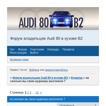
Форум владельцев Audi 80 в кузове В2
Чат
Форум
Участники
Награды
Правила
Регистрация
Войти
Активные темы
Привет, Гость!
Войдите
или
зарегистрируйтесь
.
»
Форум владельцев Audi 80 в кузове В2
»
Курилка
»
на
сколько вы свою аудюшку разгоняли ?
Страница:
1
2
3
…
12
»
на сколько вы свою аудюшку разгоняли ?
Поделиться
1