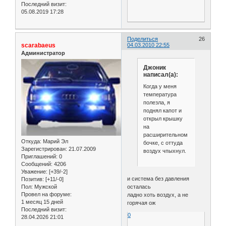
Последний визит:
05.08.2019 17:28
Поделиться
26
scarabaeus
04.03.2010 22:55
Администратор
Джоник
написал(а):
Когда у меня
температура
полезла, я
поднял капот и
открыл крышку
на
расширительном
Откуда:
Марий Эл
бочке, с оттуда
Зарегистрирован
: 21.07.2009
воздух чпыхнул.
Приглашений:
0
Сообщений:
4206
Уважение:
[+39/-2]
и система без давления
Позитив:
[+11/-0]
осталась
Пол:
Мужской
Провел на форуме:
ладно хоть воздух, а не
1 месяц 15 дней
горячая ож
Последний визит:
0
28.04.2026 21:01