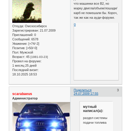
что машинки все B2, но
марку двигла/объем/лошади/
карб не помешали бы. Короч,
так же как на ауди-форуме.
0
Откуда:
Омскосибирск
Зарегистрирован
: 21.07.2009
Приглашений:
0
Сообщений:
6578
Уважение:
[+74/-2]
Позитив:
[+50/-0]
Пол:
Мужской
Возраст:
45
[1981-03-23]
Провел на форуме:
1 месяц 25 дней
Последний визит:
18.10.2025 18:53
Поделиться
3
scarabaeus
24.07.2009 17:55
Администратор
мутный
написал(а):
раздел системы
подачи топлива