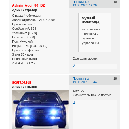
Поделиться
18
Admin_Audi_80_B2
19.08.2009 14:26
Администратор
Откуда:
Чебоксары
мутный
Зарегистрирован
: 21.07.2009
написал(а):
Приглашений:
0
Сообщений:
324
меня можно
Уважение:
[+6/-0]
Подвеска и
Позитив:
[+0/-0]
рулевое
Пол:
Мужской
управление
Возраст:
39
[1987-05-10]
Провел на форуме:
3 дня 15 часов
Еще один модер...
Последний визит:
26.04.2013 12:50
0
Поделиться
19
scarabaeus
19.08.2009 16:44
Администратор
электро
и двигатель тож не против
0