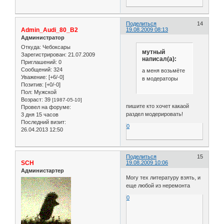
Поделиться
14
Admin_Audi_80_B2
19.08.2009 08:13
Администратор
Откуда:
Чебоксары
мутный
Зарегистрирован
: 21.07.2009
написал(а):
Приглашений:
0
Сообщений:
324
а меня возьмёте
Уважение:
[+6/-0]
в модераторы
Позитив:
[+0/-0]
Пол:
Мужской
Возраст:
39
[1987-05-10]
пишите кто хочет какаой
Провел на форуме:
раздел модерировать!
3 дня 15 часов
Последний визит:
0
26.04.2013 12:50
Поделиться
15
SCH
19.08.2009 10:06
Администартер
Могу тех литературу взять, и
еще любой из неремонта
0