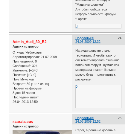
"Машины форума"
А чтобы пообщаться
неформально есть форум
"Гараж"
0
Поделиться
24
Admin_Audi_80_B2
24.08.2009 12:32
Администратор
На ауди форуме стало
Откуда:
Чебоксары
тесновато. И чтобы как-то
Зарегистрирован
: 21.07.2009
систематизировать "знания"
Приглашений:
0
появился форум. Думаю как
Сообщений:
324
материала станет больше
Уважение:
[+6/-0]
можно будет приступить к
Позитив:
[+0/-0]
Пол:
Мужской
раскрутке.
Возраст:
39
[1987-05-10]
0
Провел на форуме:
3 дня 15 часов
Последний визит:
26.04.2013 12:50
Поделиться
25
scarabaeus
24.08.2009 12:52
Администратор
Серег, а реально добавь в