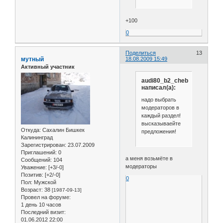
+100
0
Поделиться
13
мутный
18.08.2009 15:49
Активный участник
audi80_b2_cheb
написал(а):
надо выбрать
модераторов в
каждый раздел!
высказываейте
Откуда:
Сахалин Бишкек
предложения!
Калининград
Зарегистрирован
: 23.07.2009
Приглашений:
0
а меня возьмёте в
Сообщений:
104
модераторы
Уважение:
[+3/-0]
Позитив:
[+2/-0]
0
Пол:
Мужской
Возраст:
38
[1987-09-13]
Провел на форуме:
1 день 10 часов
Последний визит:
01.06.2012 22:00