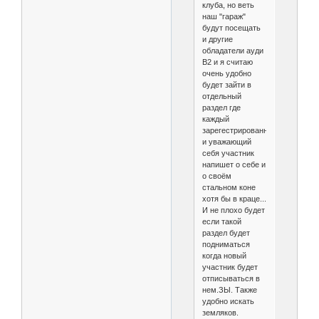
клуба, но веть
наш "гараж"
будут посещать
и другие
обладатели ауди
В2 и я считаю
очень удобно
будет зайти в
отдельный
раздел где
каждый
зарегестрированный
и уважающий
себя участник
напишет о себе и
о своём
стальном коне
хотя бы в краце...
И не плохо будет
если такой
раздел будет
подниматься
когда новый
участник будет
отписываться в
нем.ЗЫ. Также
удобно искать
земляков.