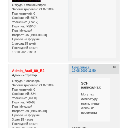
Откуда:
Омскосибирск
Зарегистрирован
: 21.07.2009
Приглашений:
0
Сообщений:
6578
Уважение:
[+74/-2]
Позитив:
[+50/-0]
Пол:
Мужской
Возраст:
45
[1981-03-23]
Провел на форуме:
1 месяц 25 дней
Последний визит:
18.10.2025 18:53
Поделиться
16
Admin_Audi_80_B2
19.08.2009 11:50
Администратор
Откуда:
Чебоксары
SCH
Зарегистрирован
: 21.07.2009
написал(а):
Приглашений:
0
Сообщений:
324
Могу тех
Уважение:
[+6/-0]
литературу
Позитив:
[+0/-0]
взять, и еще
Пол:
Мужской
любой из
Возраст:
39
[1987-05-10]
неремонта
Провел на форуме:
3 дня 15 часов
Последний визит:
26.04.2013 12:50