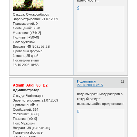
грамотность...
0
Откуда:
Омскосибирск
Зарегистрирован
: 21.07.2009
Приглашений:
0
Сообщений:
6578
Уважение:
[+74/-2]
Позитив:
[+50/-0]
Пол:
Мужской
Возраст:
45
[1981-03-23]
Провел на форуме:
1 месяц 25 дней
Последний визит:
18.10.2025 18:53
Поделиться
11
Admin_Audi_80_B2
27.07.2009 08:15
Администратор
надо выбрать модераторов в
Откуда:
Чебоксары
каждый раздел!
Зарегистрирован
: 21.07.2009
высказываейте предложения!
Приглашений:
0
Сообщений:
324
0
Уважение:
[+6/-0]
Позитив:
[+0/-0]
Пол:
Мужской
Возраст:
39
[1987-05-10]
Провел на форуме: