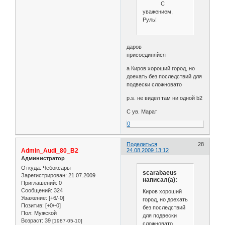
С
уважением,
Руль!
даров
присоединяйся
а Киров хороший город, но
доехать без последствий для
подвески сложновато
p.s. не видел там ни одной b2
C ув. Марат
0
Поделиться
28
Admin_Audi_80_B2
24.08.2009 13:12
Администратор
Откуда:
Чебоксары
scarabaeus
Зарегистрирован
: 21.07.2009
написал(а):
Приглашений:
0
Сообщений:
324
Киров хороший
Уважение:
[+6/-0]
город, но доехать
Позитив:
[+0/-0]
без последствий
Пол:
Мужской
для подвески
Возраст:
39
[1987-05-10]
сложновато