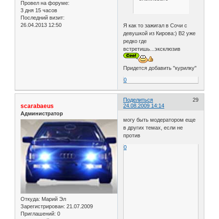
Провел на форуме:
3 дня 15 часов
Последний визит:
26.04.2013 12:50
Я как то зажигал в Сочи с
девушкой из Кирова:) В2 уже
редко где
встретишь...эксклюзив
Придется добавить "курилку"
0
Поделиться
29
scarabaeus
24.08.2009 14:14
Администратор
могу быть модератором еще
в других темах, если не
против
0
Откуда:
Марий Эл
Зарегистрирован
: 21.07.2009
Приглашений:
0