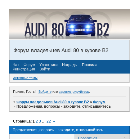
Форум владельцев Audi 80 в кузове В2
Чат
Форум
Участники
Награды
Правила
Регистрация
Войти
Активные темы
Привет, Гость!
Войдите
или
зарегистрируйтесь
.
»
Форум владельцев Audi 80 в кузове В2
»
Форум
»
Предложения, вопросы - заходите, отписывайтесь
Страница:
1
2
3
…
22
»
Предложения, вопросы - заходите, отписывайтесь
Поделиться
1