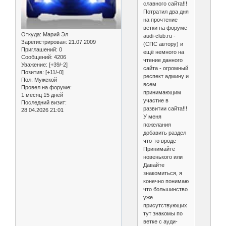
славного сайта!!!
Потратил два дня
на прочтение
ветки на форуме
Откуда:
Марий Эл
audi-club.ru -
Зарегистрирован
: 21.07.2009
(СПС автору) и
Приглашений:
0
ещё немного на
Сообщений:
4206
чтение данного
Уважение:
[+39/-2]
сайта - огромный
Позитив:
[+11/-0]
респект админу и
Пол:
Мужской
всем
Провел на форуме:
принимающим
1 месяц 15 дней
участие в
Последний визит:
развитии сайта!!!
28.04.2026 21:01
У меня
пожелания
добавить раздел
что-то вроде -
Принимайте
новенького или
Давайте
знакомиться, я
конечно понимаю
что большинство
уже
присутствующих
тут знакомы по
ветке с ауди-