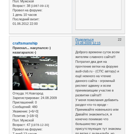
Пол:
Мужской
Возраст:
38
[1987-09-13]
Провел на форуме:
1 день 10 часов
Последний визит:
01.06.2012 22:00
Поделиться
22
craftsmanship
24.08.2009 12:15
Приехал... накупался:-)
Доброго времени суток всем
назагарался:-)
жителям славного сайта!!!
Потратил два дня на
прочтение ветки на форуме
audi-club.ru - (СПС автору) и
ещё немного на чтение
данного сайта - огромный
респект админу и всем
принимающим участие в
Откуда:
Н.Новгород
развитии сайта!!!
Зарегистрирован
: 24.08.2009
У меня пожелания добавить
Приглашений:
0
раздел что-то вроде -
Сообщений:
480
Принимайте новенького или
Уважение:
[+6/-0]
Давайте знакомиться, я
Позитив:
[+18/-0]
конечно понимаю что
Пол:
Мужской
большинство уже
Возраст:
47
[1978-12-30]
присутствующих тут знакомы
Провел на форуме:
по ветке с ауди-клуба, но
7 дней 13 часов