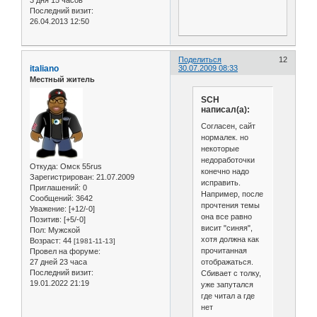
3 дня 15 часов
Последний визит:
26.04.2013 12:50
Поделиться
12
italiano
30.07.2009 08:33
Местный житель
SCH
написал(а):
Согласен, сайт
нормалек. но
некоторые
недоработочки
Откуда:
Омск 55rus
конечно надо
Зарегистрирован
: 21.07.2009
исправить.
Приглашений:
0
Например, после
Сообщений:
3642
прочтения темы
Уважение:
[+12/-0]
она все равно
Позитив:
[+5/-0]
висит "синяя",
Пол:
Мужской
хотя должна как
Возраст:
44
[1981-11-13]
прочитанная
Провел на форуме:
отображаться.
27 дней 23 часа
Последний визит:
Сбивает с толку,
19.01.2022 21:19
уже запутался
где читал а где
нет