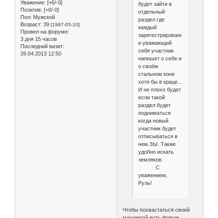
Уважение:
[+6/-0]
будет зайти в
Позитив:
[+0/-0]
отдельный
Пол:
Мужской
раздел где
Возраст:
39
[1987-05-10]
каждый
Провел на форуме:
зарегестрированный
3 дня 15 часов
и уважающий
Последний визит:
себя участник
26.04.2013 12:50
напишет о себе и
о своём
стальном коне
хотя бы в краце...
И не плохо будет
если такой
раздел будет
подниматься
когда новый
участник будет
отписываться в
нем.ЗЫ. Также
удобно искать
земляков.
С
уважением,
Руль!
Чтобы похвастаться своей
машинкой есть форум