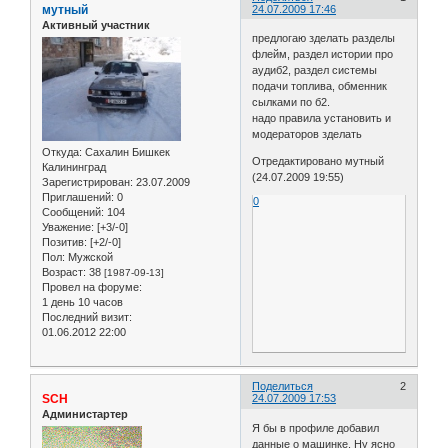
мутный
24.07.2009 17:46
Активный участник
предлогаю зделать разделы
флейм, раздел истории про
аудиб2, раздел системы
подачи топлива, обменник
сылками по б2.
надо правила установить и
модераторов зделать
Откуда:
Сахалин Бишкек
Отредактировано мутный
Калининград
(24.07.2009 19:55)
Зарегистрирован
: 23.07.2009
Приглашений:
0
0
Сообщений:
104
Уважение:
[+3/-0]
Позитив:
[+2/-0]
Пол:
Мужской
Возраст:
38
[1987-09-13]
Провел на форуме:
1 день 10 часов
Последний визит:
01.06.2012 22:00
Поделиться
2
SCH
24.07.2009 17:53
Администартер
Я бы в профиле добавил
данные о машинке. Ну ясно