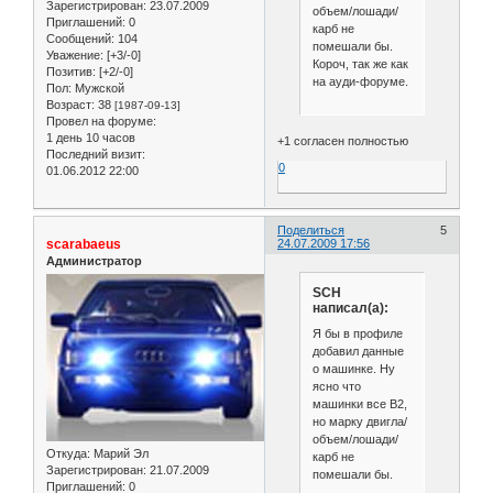
Зарегистрирован
: 23.07.2009
объем/лошади/
Приглашений:
0
карб не
Сообщений:
104
помешали бы.
Уважение:
[+3/-0]
Короч, так же как
Позитив:
[+2/-0]
на ауди-форуме.
Пол:
Мужской
Возраст:
38
[1987-09-13]
Провел на форуме:
1 день 10 часов
+1 согласен полностью
Последний визит:
0
01.06.2012 22:00
Поделиться
5
scarabaeus
24.07.2009 17:56
Администратор
SCH
написал(а):
Я бы в профиле
добавил данные
о машинке. Ну
ясно что
машинки все B2,
но марку двигла/
объем/лошади/
Откуда:
Марий Эл
карб не
Зарегистрирован
: 21.07.2009
помешали бы.
Приглашений:
0