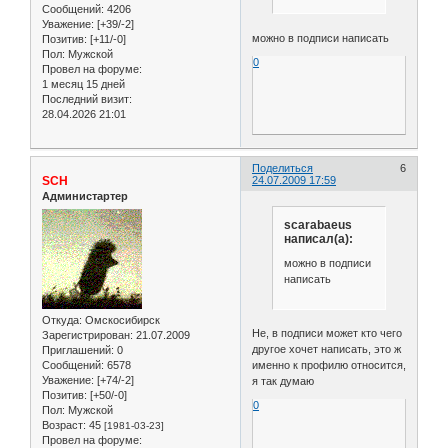
Сообщений:
4206
Уважение:
[+39/-2]
можно в подписи написать
Позитив:
[+11/-0]
Пол:
Мужской
0
Провел на форуме:
1 месяц 15 дней
Последний визит:
28.04.2026 21:01
Поделиться
6
SCH
24.07.2009 17:59
Администартер
scarabaeus
написал(а):
можно в подписи
написать
Откуда:
Омскосибирск
Не, в подписи может кто чего
Зарегистрирован
: 21.07.2009
другое хочет написать, это ж
Приглашений:
0
Сообщений:
6578
именно к профилю относится,
Уважение:
[+74/-2]
я так думаю
Позитив:
[+50/-0]
0
Пол:
Мужской
Возраст:
45
[1981-03-23]
Провел на форуме: