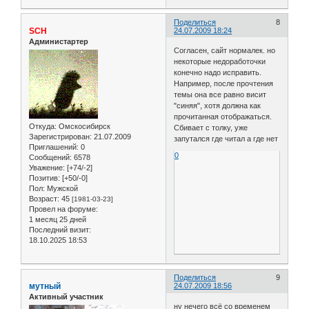
Поделиться
8
SCH
24.07.2009 18:24
Администартер
Согласен, сайт нормалек. но
некоторые недоработочки
конечно надо исправить.
Например, после прочтения
темы она все равно висит
"синяя", хотя должна как
прочитанная отображаться.
Откуда:
Омскосибирск
Сбивает с толку, уже
Зарегистрирован
: 21.07.2009
запутался где читал а где нет
Приглашений:
0
0
Сообщений:
6578
Уважение:
[+74/-2]
Позитив:
[+50/-0]
Пол:
Мужской
Возраст:
45
[1981-03-23]
Провел на форуме:
1 месяц 25 дней
Последний визит:
18.10.2025 18:53
Поделиться
9
мутный
24.07.2009 18:56
Активный участник
ну нечего всё со временем