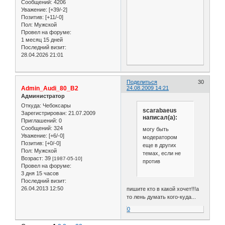
Сообщений:
4206
Уважение:
[+39/-2]
Позитив:
[+11/-0]
Пол:
Мужской
Провел на форуме:
1 месяц 15 дней
Последний визит:
28.04.2026 21:01
Поделиться
30
Admin_Audi_80_B2
24.08.2009 14:21
Администратор
Откуда:
Чебоксары
scarabaeus
Зарегистрирован
: 21.07.2009
написал(а):
Приглашений:
0
Сообщений:
324
могу быть
Уважение:
[+6/-0]
модератором
Позитив:
[+0/-0]
еще в других
Пол:
Мужской
темах, если не
Возраст:
39
[1987-05-10]
против
Провел на форуме:
3 дня 15 часов
Последний визит:
26.04.2013 12:50
пишите кто в какой хочет!!!а
то лень думать кого-куда...
0