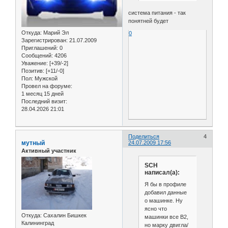
система питания - так
понятней будет
Откуда:
Марий Эл
0
Зарегистрирован
: 21.07.2009
Приглашений:
0
Сообщений:
4206
Уважение:
[+39/-2]
Позитив:
[+11/-0]
Пол:
Мужской
Провел на форуме:
1 месяц 15 дней
Последний визит:
28.04.2026 21:01
Поделиться
4
мутный
24.07.2009 17:56
Активный участник
SCH
написал(а):
Я бы в профиле
добавил данные
о машинке. Ну
ясно что
Откуда:
Сахалин Бишкек
машинки все B2,
Калининград
но марку двигла/