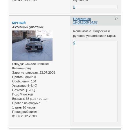
сделано!!!
0
Поделиться
17
мутный
19.08.2009 14:07
Активный участник
меня можно Подвеска и
рулевое управление и гараж
0
Откуда:
Сахалин Бишкек
Калининград
Зарегистрирован
: 23.07.2009
Приглашений:
0
Сообщений:
104
Уважение:
[+3/-0]
Позитив:
[+2/-0]
Пол:
Мужской
Возраст:
38
[1987-09-13]
Провел на форуме:
1 день 10 часов
Последний визит:
01.06.2012 22:00