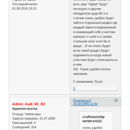
Последний визит:
веть наш "гараж" будут
01.08.2016 16:21
посещать и другие
обладатели ауди В2 и я
считаю очень удобно будет
зайти в отдельный раздел где
каждый зарегестрированный
и уважающий себя участник
напишет о себе и о своём
стальном коне хотя бы в
краце... И не плохо будет
если такой раздел будет
подниматься когда новый
участник будет отписываться
в нем.
ЗЫ. Также удобно искать
земляков.
С уважением, Руль!
0
Поделиться
23
Admin_Audi_80_B2
24.08.2009 12:30
Администратор
Откуда:
Чебоксары
cruftmanship
Зарегистрирован
: 21.07.2009
написал(а):
Приглашений:
0
Сообщений:
324
очень удобно