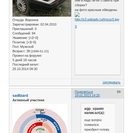
они и надо ли их ставить при
сборке?
на фото красным обведены.
Откуда:
Воронеж
Зарегистрирован
: 02.04.2010
0
Приглашений:
0
Сообщений:
94
Уважение:
[+2/-0]
Позитив:
[+3/-0]
Пол:
Мужской
Возраст:
38
[1988-01-22]
Провел на форуме:
5 дней 18 часов
Последний визит:
25.10.2014 09:30
Цитировать
Поделиться
69
sadlizard
19.01.2013 14:25
Активный участник
agp_spawn
написал(а):
еще вопрос
появился.
приобрел голову