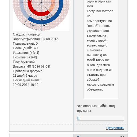
один в один как
моя.
Когда посмотрел
на
комплектующие
"новой" головы
удивился, все
Откуда:
тихорецк
также как на
Зарегистрирован
: 04.09.2012
моей старой,
Приглашений:
0
только еще 8
Сообщений:
377
шайбочек
Уважение:
[+4/-1]
лишних )) на
Позитив:
[+1/-0]
моей таких не
Пол:
Мужской
было. для чего
Возраст:
40
[1986-03-03]
они и надо ли их
Провел на форуме:
ставить при
11 дней 9 часов
сборке?
Последний визит:
на фото красным
19.09.2014 19:12
обведены.
это опорные шайбы под
пружины.
0
Цитировать