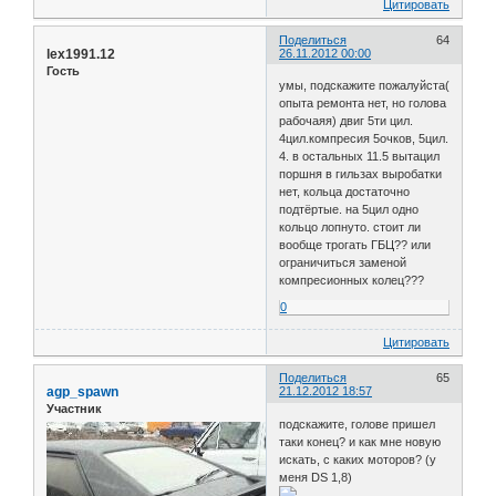
Цитировать
Поделиться
64
lex1991.12
26.11.2012 00:00
Гость
умы, подскажите пожалуйста(
опыта ремонта нет, но голова
рабочаяя) двиг 5ти цил.
4цил.компресия 5очков, 5цил.
4. в остальных 11.5 вытацил
поршня в гильзах выробатки
нет, кольца достаточно
подтёртые. на 5цил одно
кольцо лопнуто. стоит ли
вообще трогать ГБЦ?? или
ограничиться заменой
компресионных колец???
0
Цитировать
Поделиться
65
agp_spawn
21.12.2012 18:57
Участник
подскажите, голове пришел
таки конец? и как мне новую
искать, с каких моторов? (у
меня DS 1,8)