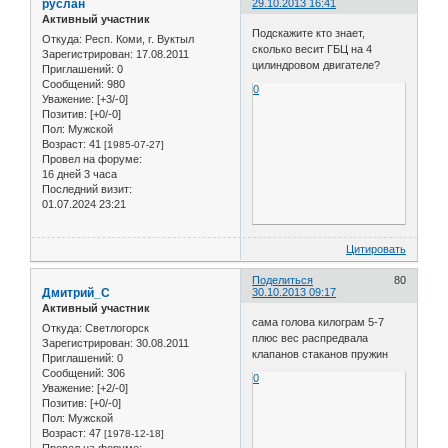
руслан
29.10.2013 16:41
Активный участник
Подскажите кто знает,
Откуда:
Респ. Коми, г. Вуктыл
сколько весит ГБЦ на 4
Зарегистрирован
: 17.08.2011
цилиндровом двигателе?
Приглашений:
0
Сообщений:
980
0
Уважение:
[+3/-0]
Позитив:
[+0/-0]
Пол:
Мужской
Возраст:
41
[1985-07-27]
Провел на форуме:
16 дней 3 часа
Последний визит:
01.07.2024 23:21
Цитировать
Поделиться
80
Дмитрий_С
30.10.2013 09:17
Активный участник
сама голова килограм 5-7
Откуда:
Светлогорск
плюс вес распредвала
Зарегистрирован
: 30.08.2011
клапанов стаканов пружин
Приглашений:
0
Сообщений:
306
0
Уважение:
[+2/-0]
Позитив:
[+0/-0]
Пол:
Мужской
Возраст:
47
[1978-12-18]
Провел на форуме: