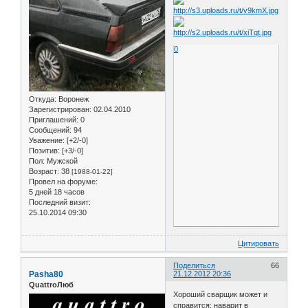
0
Откуда:
Воронеж
Зарегистрирован
: 02.04.2010
Приглашений:
0
Сообщений:
94
Уважение:
[+2/-0]
Позитив:
[+3/-0]
Пол:
Мужской
Возраст:
38
[1988-01-22]
Провел на форуме:
5 дней 18 часов
Последний визит:
25.10.2014 09:30
Цитировать
Поделиться
66
Pasha80
21.12.2012 20:36
QuattroЛюб
Хороший сварщик может и
справится: наварит в