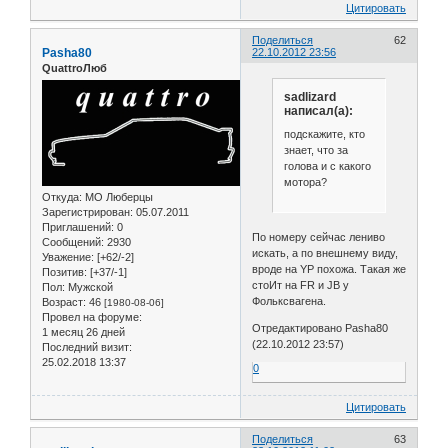
Цитировать
Поделиться
62
Pasha80
22.10.2012 23:56
QuattroЛюб
sadlizard
написал(а):
подскажите, кто
знает, что за
голова и с какого
мотора?
Откуда:
МО Люберцы
Зарегистрирован
: 05.07.2011
Приглашений:
0
По номеру сейчас лениво
Сообщений:
2930
искать, а по внешнему виду,
Уважение:
[+62/-2]
вроде на YP похожа. Такая же
Позитив:
[+37/-1]
стоИт на FR и JB у
Пол:
Мужской
Фольксвагена.
Возраст:
46
[1980-08-06]
Провел на форуме:
Отредактировано Pasha80
1 месяц 26 дней
(22.10.2012 23:57)
Последний визит:
25.02.2018 13:37
0
Цитировать
Поделиться
63