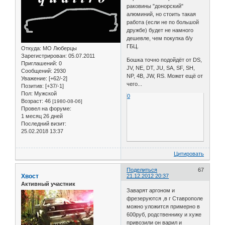
раковины "донорский"
алюминий, но стоить такая
работа (если не по большой
дружбе) будет не намного
дешевле, чем покупка б/у
ГБЦ.
Откуда:
МО Люберцы
Зарегистрирован
: 05.07.2011
Бошка точно подойдёт от DS,
Приглашений:
0
JV, NE, DT, JU, SA, SF, SH,
Сообщений:
2930
NP, 4B, JW, RS. Может ещё от
Уважение:
[+62/-2]
чего...
Позитив:
[+37/-1]
Пол:
Мужской
0
Возраст:
46
[1980-08-06]
Провел на форуме:
1 месяц 26 дней
Последний визит:
25.02.2018 13:37
Цитировать
Поделиться
67
Хвост
21.12.2012 20:37
Активный участник
Заварят аргоном и
фрезеруются ,в г Ставрополе
можно уложится примерно в
600руб, родственнику и хуже
привозили он варил и