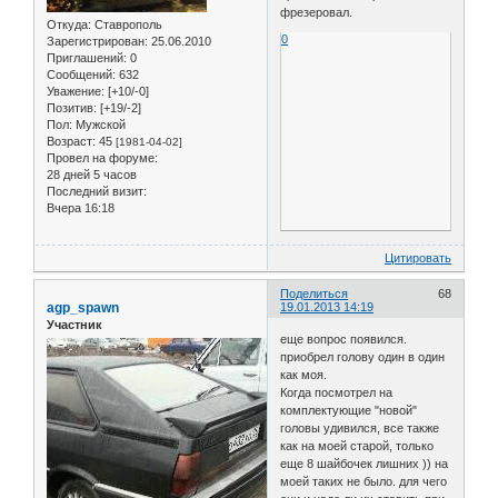
фрезеровал.
Откуда:
Ставрополь
0
Зарегистрирован
: 25.06.2010
Приглашений:
0
Сообщений:
632
Уважение:
[+10/-0]
Позитив:
[+19/-2]
Пол:
Мужской
Возраст:
45
[1981-04-02]
Провел на форуме:
28 дней 5 часов
Последний визит:
Вчера 16:18
Цитировать
Поделиться
68
agp_spawn
19.01.2013 14:19
Участник
еще вопрос появился.
приобрел голову один в один
как моя.
Когда посмотрел на
комплектующие "новой"
головы удивился, все также
как на моей старой, только
еще 8 шайбочек лишних )) на
моей таких не было. для чего