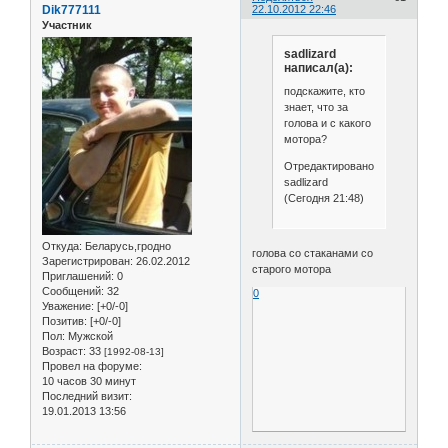
Dik777111
22.10.2012 22:46
Участник
sadlizard
написал(а):
подскажите, кто
знает, что за
голова и с какого
мотора?
Отредактировано
sadlizard
(Сегодня 21:48)
Откуда:
Беларусь,гродно
голова со стаканами со
Зарегистрирован
: 26.02.2012
старого мотора
Приглашений:
0
Сообщений:
32
0
Уважение:
[+0/-0]
Позитив:
[+0/-0]
Пол:
Мужской
Возраст:
33
[1992-08-13]
Провел на форуме:
10 часов 30 минут
Последний визит:
19.01.2013 13:56