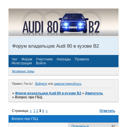
Форум владельцев Audi 80 в кузове В2
Чат
Форум
Участники
Награды
Правила
Регистрация
Войти
Активные темы
Привет, Гость!
Войдите
или
зарегистрируйтесь
.
»
Форум владельцев Audi 80 в кузове В2
»
Двигатель
»
Вопрос про ГБЦ
Страница:
«
1
2
3
4
»
Ответить
Вопрос про ГБЦ
Поделиться
61