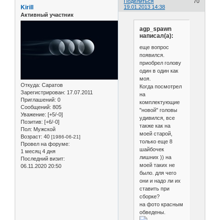
Поделиться
70
Kirill
19.01.2013 14:38
Активный участник
agp_spawn
написал(а):
еще вопрос
появился.
приобрел голову
один в один как
моя.
Откуда:
Саратов
Когда посмотрел
Зарегистрирован
: 17.07.2011
на
Приглашений:
0
комплектующие
Сообщений:
805
"новой" головы
Уважение:
[+5/-0]
удивился, все
Позитив:
[+6/-0]
также как на
Пол:
Мужской
моей старой,
Возраст:
40
[1986-06-21]
только еще 8
Провел на форуме:
шайбочек
1 месяц 4 дня
лишних )) на
Последний визит:
моей таких не
06.11.2020 20:50
было. для чего
они и надо ли их
ставить при
сборке?
на фото красным
обведены.