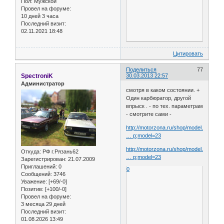
Пол:
Мужской
Провел на форуме:
10 дней 3 часа
Последний визит:
02.11.2021 18:48
Цитировать
Поделиться
77
SpectroniK
30.03.2013 22:57
Администратор
смотря в каком состоянии. +
Один карбюратор, другой
впрыск . - по тех. параметрам
- смотрите сами -
http://motorzona.ru/shop/model.audi/par
… p;model=23
http://motorzona.ru/shop/model.audi/par
Откуда:
РФ г.Рязань62
… p;model=23
Зарегистрирован
: 21.07.2009
Приглашений:
0
0
Сообщений:
3746
Уважение:
[+69/-0]
Позитив:
[+100/-0]
Провел на форуме:
3 месяца 29 дней
Последний визит:
01.08.2026 13:49