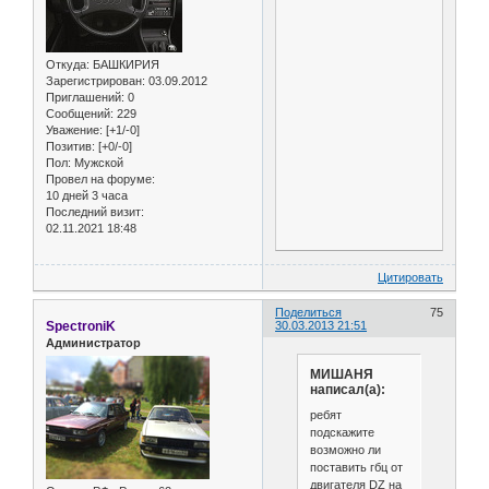
Откуда:
БАШКИРИЯ
Зарегистрирован
: 03.09.2012
Приглашений:
0
Сообщений:
229
Уважение:
[+1/-0]
Позитив:
[+0/-0]
Пол:
Мужской
Провел на форуме:
10 дней 3 часа
Последний визит:
02.11.2021 18:48
Цитировать
Поделиться
75
SpectroniK
30.03.2013 21:51
Администратор
МИШАНЯ
написал(а):
ребят
подскажите
возможно ли
поставить гбц от
двигателя DZ на