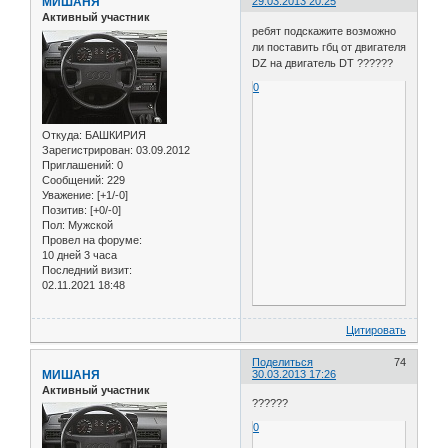
МИШАНЯ
29.03.2013 20:25
Активный участник
ребят подскажите возможно
ли поставить гбц от двигателя
DZ на двигатель DT ??????
0
Откуда:
БАШКИРИЯ
Зарегистрирован
: 03.09.2012
Приглашений:
0
Сообщений:
229
Уважение:
[+1/-0]
Позитив:
[+0/-0]
Пол:
Мужской
Провел на форуме:
10 дней 3 часа
Последний визит:
02.11.2021 18:48
Цитировать
Поделиться
74
МИШАНЯ
30.03.2013 17:26
Активный участник
??????
0