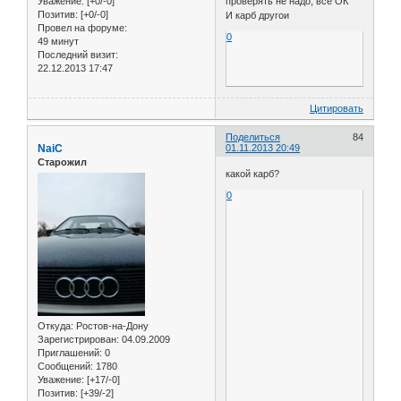
Уважение:
[+0/-0]
проверять не надо, все ОК
Позитив:
[+0/-0]
И карб другои
Провел на форуме:
0
49 минут
Последний визит:
22.12.2013 17:47
Цитировать
Поделиться
84
NaiC
01.11.2013 20:49
Старожил
какой карб?
0
Откуда:
Ростов-на-Дону
Зарегистрирован
: 04.09.2009
Приглашений:
0
Сообщений:
1780
Уважение:
[+17/-0]
Позитив:
[+39/-2]