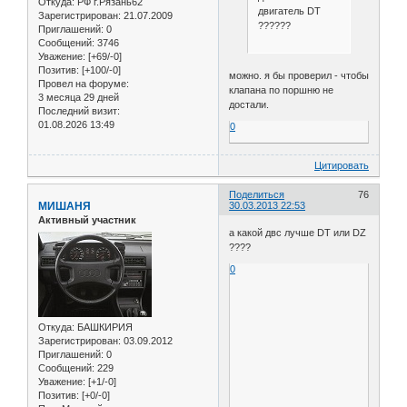
Откуда:
РФ г.Рязань62
двигатель DT
Зарегистрирован
: 21.07.2009
??????
Приглашений:
0
Сообщений:
3746
Уважение:
[+69/-0]
Позитив:
[+100/-0]
можно. я бы проверил - чтобы
Провел на форуме:
клапана по поршню не
3 месяца 29 дней
достали.
Последний визит:
01.08.2026 13:49
0
Цитировать
Поделиться
76
МИШАНЯ
30.03.2013 22:53
Активный участник
а какой двс лучше DT или DZ
????
0
Откуда:
БАШКИРИЯ
Зарегистрирован
: 03.09.2012
Приглашений:
0
Сообщений:
229
Уважение:
[+1/-0]
Позитив:
[+0/-0]