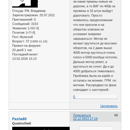
ли какие пржины новые не
дорогие, а то ВАГ по 400р за
Откуда:
РФ, Владимир
пружины и 16 штук выйдут
Зарегистрирован
: 25.07.2011
дороговато. Просто
Приглашений:
0
появилось предположение
Сообщений:
3153
что они просели и на
Уважение:
[+32/-0]
оборотах клапана не
Позитив:
[+7/-0]
успевают вовремя
Пол:
Мужской
закрываться. Мотор не
Возраст:
37
[1988-11-16]
желает крутиться до высоких
Провел на форуме:
оборотов, на 2 даже выше
20 дней 1 час
4000 мотор крутиться очень
Последний визит:
плохо и 5000 вообще потолок.
13.02.2026 15:13
Дальше мотор ревет, а
крутиться не хочет. Да и до
4000 добраться тяжеловато.
Проблема была на карбе и
осталась на монике. ГРМ по
меткам. Распредвал по фазе
совпадает с шестерней.
0
Цитировать
Поделиться
88
Pasha80
22.12.2013 17:19
QuattroЛюб