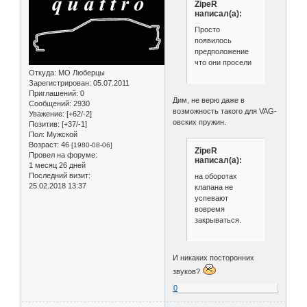
ZipeR
написал(а):
Просто
появилось
предположение
что они просели
Откуда:
МО Люберцы
Зарегистрирован
: 05.07.2011
Приглашений:
0
Дим, не верю даже в
Сообщений:
2930
возможность такого для VAG-
Уважение:
[+62/-2]
овских пружин.
Позитив:
[+37/-1]
Пол:
Мужской
Возраст:
46
[1980-08-06]
ZipeR
Провел на форуме:
написал(а):
1 месяц 26 дней
Последний визит:
на оборотах
25.02.2018 13:37
клапана не
успевают
вовремя
закрываться.
И никаких посторонних
звуков?
0