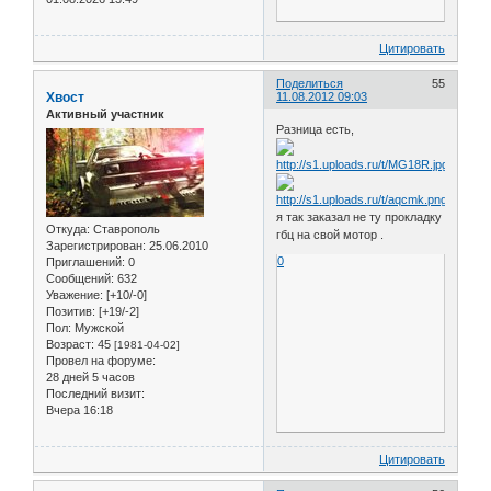
Цитировать
Поделиться
55
Хвост
11.08.2012 09:03
Активный участник
Разница есть,
я так заказал не ту прокладку
Откуда:
Ставрополь
гбц на свой мотор .
Зарегистрирован
: 25.06.2010
0
Приглашений:
0
Сообщений:
632
Уважение:
[+10/-0]
Позитив:
[+19/-2]
Пол:
Мужской
Возраст:
45
[1981-04-02]
Провел на форуме:
28 дней 5 часов
Последний визит:
Вчера 16:18
Цитировать