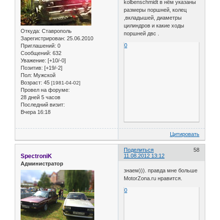
kolbenschmidt в нём указаны
размеры поршней, колец
,вкладышей, диаметры
цилиндров и какие ходы
Откуда:
Ставрополь
поршней двс .
Зарегистрирован
: 25.06.2010
0
Приглашений:
0
Сообщений:
632
Уважение:
[+10/-0]
Позитив:
[+19/-2]
Пол:
Мужской
Возраст:
45
[1981-04-02]
Провел на форуме:
28 дней 5 часов
Последний визит:
Вчера 16:18
Цитировать
Поделиться
58
SpectroniK
11.08.2012 13:12
Администратор
знаем))). правда мне больше
MotorZona.ru нравится.
0