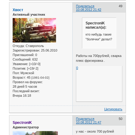
Поделиться
49
Хвост
10.08.2012 21:42
Активный участник
SpectroniK
написал(а):
кто нибудь такие
"болячки" делал?
Откуда:
Ставрополь
Зарегистрирован
: 25.06.2010
Приглашений:
0
Работы на 700рублей, сварка
Сообщений:
632
плюс фрезеровка .
Уважение:
[+10/-0]
0
Позитив:
[+19/-2]
Пол:
Мужской
Возраст:
45
[1981-04-02]
Провел на форуме:
28 дней 5 часов
Последний визит:
Вчера 16:18
Цитировать
Поделиться
50
SpectroniK
10.08.2012 21:47
Администратор
у нас - около 700 рублей