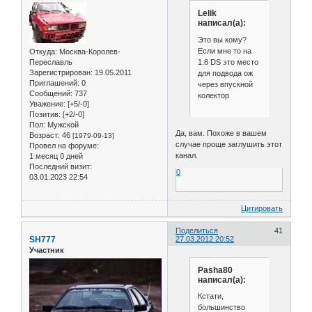
Lelik
написал(а):
Это вы кому?
Если мне то на
Откуда:
Москва-Королев-
1.8 DS это место
Переславль
Зарегистрирован
: 19.05.2011
для подвода ож
Приглашений:
0
через впускной
Сообщений:
737
колектор
Уважение:
[+5/-0]
Позитив:
[+2/-0]
Пол:
Мужской
Да, вам. Похоже в вашем
Возраст:
46
[1979-09-13]
случае проще заглушить этот
Провел на форуме:
канал.
1 месяц 0 дней
Последний визит:
0
03.01.2023 22:54
Цитировать
Поделиться
41
SH777
27.03.2012 20:52
Участник
Pasha80
написал(а):
Кстати,
большинство