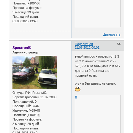
Позитив:
[+100/-0]
Провел на форуме:
3 месяца 29 дней
Последний визит:
01.08.2026 13:49
Цитировать
Поделиться
54
SpectroniK
11.08.2012 00:01
Администратор
тупой вопрос - головки от 2.3
на 2.2 можно ставить? 2.2 -
KZ., 2.3 был AAR(можно и NG
достать) ? Разница в d
поршней есть.
p;s - в 5ти дырых не силен.
Откуда:
РФ г.Рязань62
0
Зарегистрирован
: 21.07.2009
Приглашений:
0
Сообщений:
3746
Уважение:
[+69/-0]
Позитив:
[+100/-0]
Провел на форуме:
3 месяца 29 дней
Последний визит:
01.08.2026 13:49