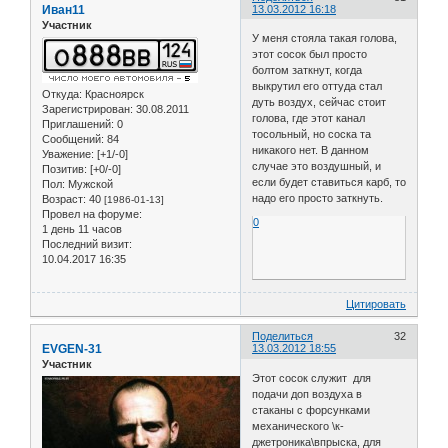
Иван11
13.03.2012 16:18
Участник
У меня стояла такая голова,
этот сосок был просто
болтом заткнут, когда
выкрутил его оттуда стал
Откуда:
Красноярск
дуть воздух, сейчас стоит
Зарегистрирован
: 30.08.2011
голова, где этот канал
Приглашений:
0
тосольный, но соска та
Сообщений:
84
никакого нет. В данном
Уважение:
[+1/-0]
случае это воздушный, и
Позитив:
[+0/-0]
если будет ставиться карб, то
Пол:
Мужской
надо его просто заткнуть.
Возраст:
40
[1986-01-13]
Провел на форуме:
0
1 день 11 часов
Последний визит:
10.04.2017 16:35
Цитировать
Поделиться
32
EVGEN-31
13.03.2012 18:55
Участник
Этот сосок служит для
подачи доп воздуха в
стаканы с форсунками
механического \к-
джетроника\впрыска, для