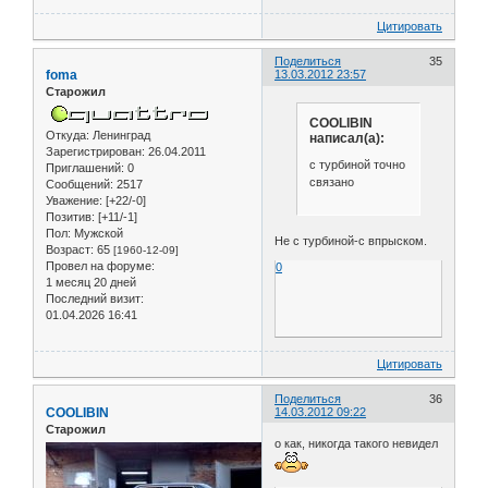
Цитировать
Поделиться
35
foma
13.03.2012 23:57
Старожил
COOLIBIN
Откуда:
Ленинград
написал(а):
Зарегистрирован
: 26.04.2011
с турбиной точно
Приглашений:
0
связано
Сообщений:
2517
Уважение:
[+22/-0]
Позитив:
[+11/-1]
Пол:
Мужской
Не с турбиной-с впрыском.
Возраст:
65
[1960-12-09]
Провел на форуме:
0
1 месяц 20 дней
Последний визит:
01.04.2026 16:41
Цитировать
Поделиться
36
COOLIBIN
14.03.2012 09:22
Старожил
о как, никогда такого невидел