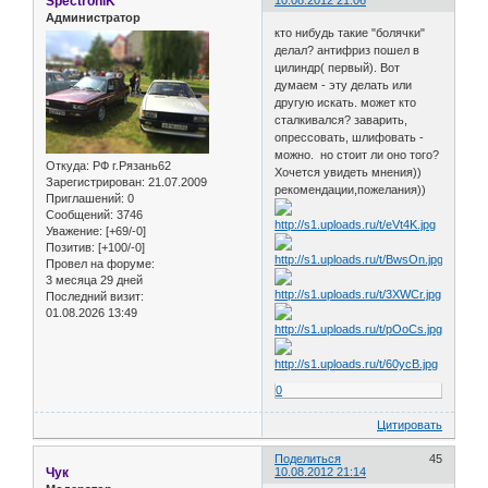
SpectroniK
10.08.2012 21:06
Администратор
кто нибудь такие "болячки"
делал? антифриз пошел в
цилиндр( первый). Вот
думаем - эту делать или
другую искать. может кто
сталкивался? заварить,
опрессовать, шлифовать -
можно. но стоит ли оно того?
Откуда:
РФ г.Рязань62
Хочется увидеть мнения))
Зарегистрирован
: 21.07.2009
рекомендации,пожелания))
Приглашений:
0
Сообщений:
3746
Уважение:
[+69/-0]
Позитив:
[+100/-0]
Провел на форуме:
3 месяца 29 дней
Последний визит:
01.08.2026 13:49
0
Цитировать
Поделиться
45
Чук
10.08.2012 21:14