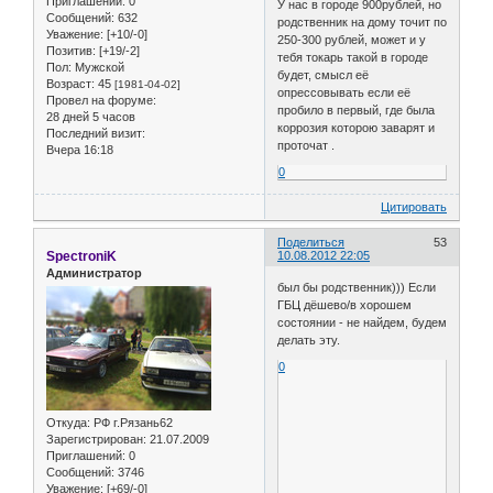
Приглашений:
0
У нас в городе 900рублей, но
Сообщений:
632
родственник на дому точит по
Уважение:
[+10/-0]
250-300 рублей, может и у
Позитив:
[+19/-2]
тебя токарь такой в городе
Пол:
Мужской
будет, смысл её
Возраст:
45
[1981-04-02]
опрессовывать если её
Провел на форуме:
пробило в первый, где была
28 дней 5 часов
коррозия которою заварят и
Последний визит:
проточат .
Вчера 16:18
0
Цитировать
Поделиться
53
SpectroniK
10.08.2012 22:05
Администратор
был бы родственник))) Если
ГБЦ дёшево/в хорошем
состоянии - не найдем, будем
делать эту.
0
Откуда:
РФ г.Рязань62
Зарегистрирован
: 21.07.2009
Приглашений:
0
Сообщений:
3746
Уважение:
[+69/-0]