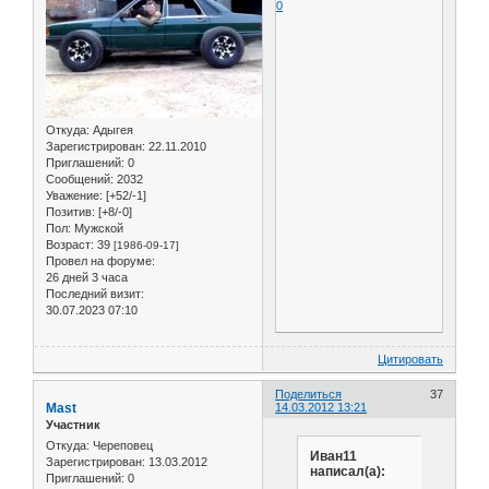
0
Откуда:
Адыгея
Зарегистрирован
: 22.11.2010
Приглашений:
0
Сообщений:
2032
Уважение:
[+52/-1]
Позитив:
[+8/-0]
Пол:
Мужской
Возраст:
39
[1986-09-17]
Провел на форуме:
26 дней 3 часа
Последний визит:
30.07.2023 07:10
Цитировать
Поделиться
37
Mast
14.03.2012 13:21
Участник
Откуда:
Череповец
Иван11
Зарегистрирован
: 13.03.2012
написал(а):
Приглашений:
0