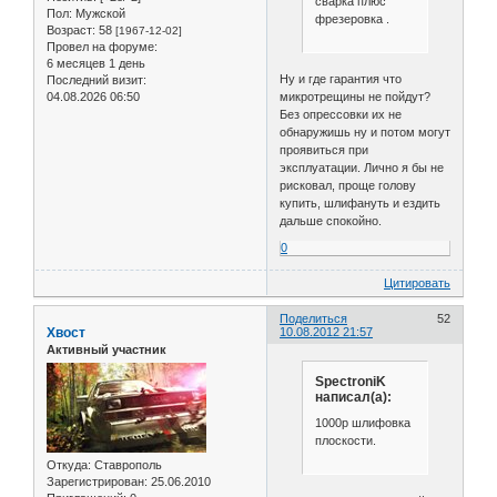
сварка плюс
Пол:
Мужской
фрезеровка .
Возраст:
58
[1967-12-02]
Провел на форуме:
6 месяцев 1 день
Ну и где гарантия что
Последний визит:
04.08.2026 06:50
микротрещины не пойдут?
Без опрессовки их не
обнаружишь ну и потом могут
проявиться при
эксплуатации. Лично я бы не
рисковал, проще голову
купить, шлифануть и ездить
дальше спокойно.
0
Цитировать
Поделиться
52
Хвост
10.08.2012 21:57
Активный участник
SpectroniK
написал(а):
1000р шлифовка
плоскости.
Откуда:
Ставрополь
Зарегистрирован
: 25.06.2010