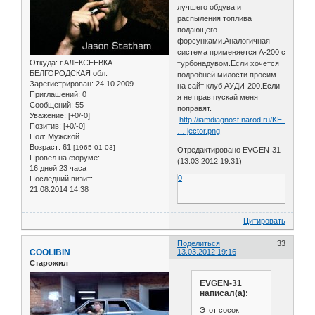
лучшего обдува и
распыления топлива
подающего
форсунками.Аналогичная
система применяется А-200 с
Откуда:
г.АЛЕКСЕЕВКА
турбонадувом.Если хочется
БЕЛГОРОДСКАЯ обл.
подробней милости просим
Зарегистрирован
: 24.10.2009
на сайт клуб АУДИ-200.Если
Приглашений:
0
я не прав пускай меня
Сообщений:
55
поправят.
Уважение:
[+0/-0]
http://iamdiagnost.narod.ru/KE_jetronic
Позитив:
[+0/-0]
… jector.png
Пол:
Мужской
Возраст:
61
[1965-01-03]
Отредактировано EVGEN-31
Провел на форуме:
(13.03.2012 19:31)
16 дней 23 часа
0
Последний визит:
21.08.2014 14:38
Цитировать
Поделиться
33
COOLIBIN
13.03.2012 19:16
Старожил
EVGEN-31
написал(а):
Этот сосок