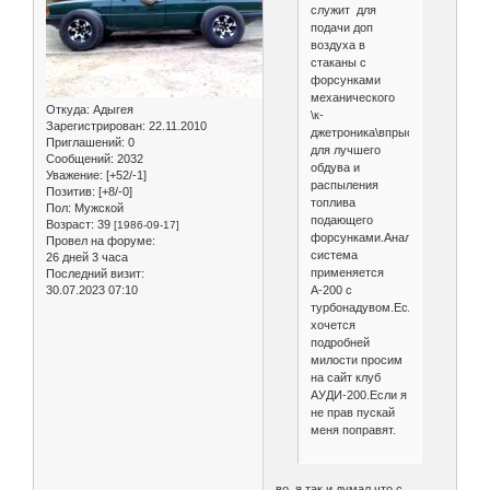
служит для
подачи доп
воздуха в
стаканы с
форсунками
механического
Откуда:
Адыгея
\к-
Зарегистрирован
: 22.11.2010
джетроника\впрыска,
Приглашений:
0
для лучшего
Сообщений:
2032
обдува и
Уважение:
[+52/-1]
распыления
Позитив:
[+8/-0]
топлива
Пол:
Мужской
подающего
Возраст:
39
[1986-09-17]
форсунками.Аналогичная
Провел на форуме:
система
26 дней 3 часа
применяется
Последний визит:
А-200 с
30.07.2023 07:10
турбонадувом.Если
хочется
подробней
милости просим
на сайт клуб
АУДИ-200.Если я
не прав пускай
меня поправят.
во, я так и думал что с