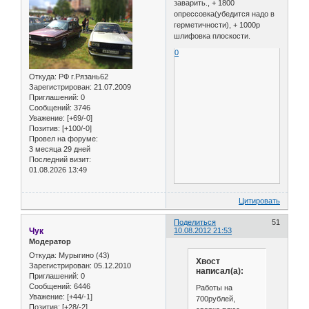
заварить., + 1800
опрессовка(убедится надо в
герметичности), + 1000р
шлифовка плоскости.
0
Откуда:
РФ г.Рязань62
Зарегистрирован
: 21.07.2009
Приглашений:
0
Сообщений:
3746
Уважение:
[+69/-0]
Позитив:
[+100/-0]
Провел на форуме:
3 месяца 29 дней
Последний визит:
01.08.2026 13:49
Цитировать
Поделиться
51
Чук
10.08.2012 21:53
Модератор
Откуда:
Мурыгино (43)
Хвост
Зарегистрирован
: 05.12.2010
написал(а):
Приглашений:
0
Сообщений:
6446
Работы на
Уважение:
[+44/-1]
700рублей,
Позитив:
[+28/-2]