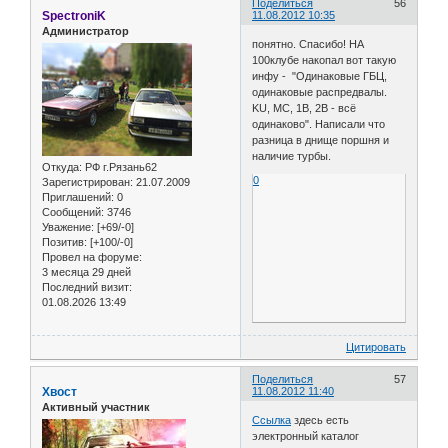
Поделиться
56
SpectroniK
11.08.2012 10:35
Администратор
понятно. Спасибо! НА
100клубе накопал вот такую
инфу - "Одинаковые ГБЦ,
одинаковые распредвалы.
KU, MC, 1B, 2B - всё
одинаково". Написали что
разница в днище поршня и
наличие турбы.
Откуда:
РФ г.Рязань62
0
Зарегистрирован
: 21.07.2009
Приглашений:
0
Сообщений:
3746
Уважение:
[+69/-0]
Позитив:
[+100/-0]
Провел на форуме:
3 месяца 29 дней
Последний визит:
01.08.2026 13:49
Цитировать
Поделиться
57
Хвост
11.08.2012 11:40
Активный участник
Ссылка
здесь есть
электронный каталог