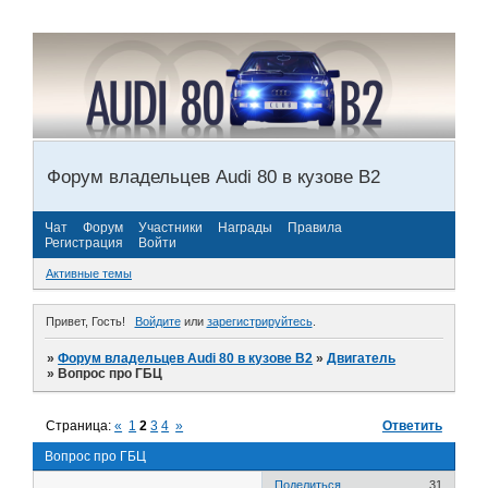
Форум владельцев Audi 80 в кузове В2
Чат
Форум
Участники
Награды
Правила
Регистрация
Войти
Активные темы
Привет, Гость!
Войдите
или
зарегистрируйтесь
.
»
Форум владельцев Audi 80 в кузове В2
»
Двигатель
»
Вопрос про ГБЦ
Страница:
«
1
2
3
4
»
Ответить
Вопрос про ГБЦ
Поделиться
31