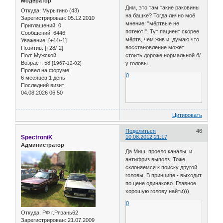
Модератор
Дим, это там такие раковины
Откуда:
Мурыгино (43)
на башке? Тогда лично моё
Зарегистрирован
: 05.12.2010
мнение: "мёртвые не
Приглашений:
0
потеют!". Тут пациент скорее
Сообщений:
6446
мёртв, чем жив и, думаю что
Уважение:
[+44/-1]
восстановление может
Позитив:
[+28/-2]
Пол:
Мужской
стоить дороже нормальной б/
Возраст:
58
[1967-12-02]
у головы.
Провел на форуме:
0
6 месяцев 1 день
Последний визит:
04.08.2026 06:50
Цитировать
Поделиться
46
SpectroniK
10.08.2012 21:17
Администратор
Да Миш, проело каналы. и
антифриз выполз. Тоже
склоняемся к поиску другой
головы. В принципе - выходит
по цене одинаково. Главное
хорошую голову найти))).
0
Откуда:
РФ г.Рязань62
Зарегистрирован
: 21.07.2009