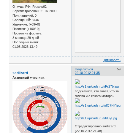
Откуда:
РФ г.Рязань62
Зарегистрирован
: 21.07.2009
Приглашений:
0
Сообщений:
3746
Уважение:
[+69/-0]
Позитив:
[+100/-0]
Провел на форуме:
3 месяца 29 дней
Последний визит:
01.08.2026 13:49
Цитировать
Поделиться
59
sadlizard
22.10.2012 21:35
Активный участник
подскажите, кто знает, что за
голова и с какого мотора?
Отредактировано sadlizard
(22.10.2012 21:48)