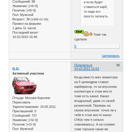
Сообщений:
98
и если будет
Уважение:
[+0/-0]
ставиться карб,
Позитив:
[+0/-0]
то надо его
Пол:
Мужской
просто заткнуть.
Возраст:
38
[1988-01-30]
Провел на форуме:
1 день 11 часов
Последний визит:
Тоже так
16.03.2015 16:48
сделали.
0
Цитировать
Поделиться
38
G.G.
14.03.2012 15:53
Активный участник
Когда вместо мех инжектора
на 5 цилиндров ставил
карбюратор, то на впускном
коллекторе в этом месте
тоже есть канал. Канал
Откуда:
Москва-Королев-
воздушный, даже со своей
Переславль
резиночкой. Проверь на
Зарегистрирован
: 19.05.2011
своем впускном: точно ли у
Приглашений:
0
тебя в этом месте канал
Сообщений:
737
ОЖ(в чем я сильно
Уважение:
[+5/-0]
Позитив:
[+2/-0]
сомневаюсь). А на головке
Пол:
Мужской
тоже торчала такая же