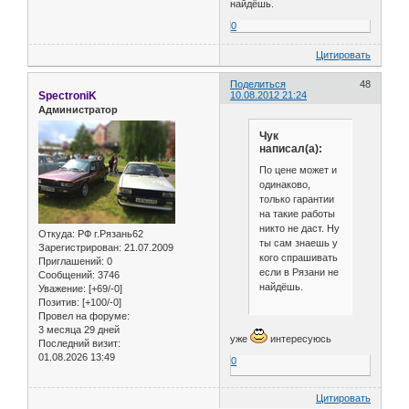
найдёшь.
0
Цитировать
Поделиться
48
SpectroniK
10.08.2012 21:24
Администратор
Чук
написал(а):
По цене может и
одинаково,
только гарантии
на такие работы
никто не даст. Ну
Откуда:
РФ г.Рязань62
ты сам знаешь у
Зарегистрирован
: 21.07.2009
кого спрашивать
Приглашений:
0
если в Рязани не
Сообщений:
3746
найдёшь.
Уважение:
[+69/-0]
Позитив:
[+100/-0]
Провел на форуме:
3 месяца 29 дней
уже
интересуюсь
Последний визит:
01.08.2026 13:49
0
Цитировать