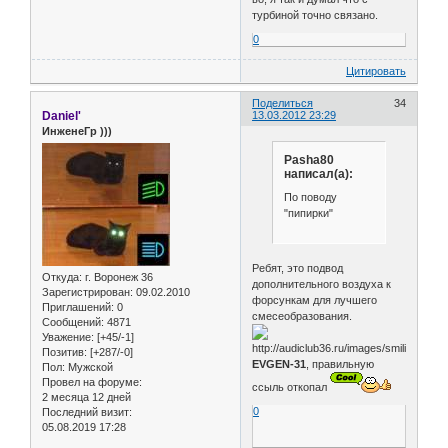
турбиной точно связано.
0
Цитировать
Поделиться
34
Daniel'
13.03.2012 23:29
ИнженеГр )))
Pasha80
написал(а):
По поводу
"пипирки"
Ребят, это подвод
Откуда:
г. Воронеж 36
дополнительного воздуха к
Зарегистрирован
: 09.02.2010
форсункам для лучшего
Приглашений:
0
смесеобразования.
Сообщений:
4871
Уважение:
[+45/-1]
Позитив:
[+287/-0]
EVGEN-31
, правильную
Пол:
Мужской
Провел на форуме:
ссыль откопал
2 месяца 12 дней
0
Последний визит:
05.08.2019 17:28