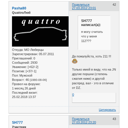
Поделиться
42
Pasha80
27.03.2012 23:01
QuattroЛюб
SH777
написал(а):
я могу считать
что у меня
112???
Откуда:
МО Люберцы
Зарегистрирован
: 05.07.2011
Да пожалуйста, хоть 211 !!!
Приглашений:
0
Сообщений:
2930
Уважение:
[+62/-2]
Только имей в виду, что на JN
Позитив:
[+37/-1]
другие поршни (степень
Пол:
Мужской
сжатия ниже) и другой
Возраст:
46
[1980-08-06]
распред. вал - это в отличие
Провел на форуме:
от DZ.
1 месяц 26 дней
Последний визит:
0
25.02.2018 13:37
Цитировать
Поделиться
43
SH777
27.03.2012 23:20
Участник