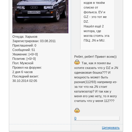
кодов в твоём
списке от
фолькса. EV и
GZ - это тот же
DZ.
Нашёл ещё 2
мотора, где
могла стоять эта
Откуда:
Харьков
ГБЦ: JN и MU.
Зарегистрирован
: 03.08.2011
Приглашений:
0
Сообщений:
51
Уважение:
[+0/-0]
Ребят, ребят! Привет всем))
Позитив:
[+0/-0]
Так, как я понял вы
Пол:
Мужской
Провел на форуме:
хотите сказать что у DZ и JN
2 дня 6 часов
одинаковая бошка??? И
Последний визит:
мощность может быть
30.10.2014 02:05
разная(112/93) например из-
за тог что на JN стоит
катализатор? И так как у
меня его уже нету, то я могу
считать что у меня 112???
0
Цитировать