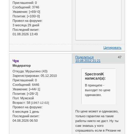
Приглашений:
0
Сообщений:
3746
Уважение:
[+69/-0]
Позитив:
[+100/-0]
Провел на форуме:
3 месяца 29 дней
Последний визит:
01.08.2026 13:49
Цитировать
Поделиться
47
Чук
10.08.2012 21:21
Модератор
Откуда:
Мурыгино (43)
SpectroniK
Зарегистрирован
: 05.12.2010
написал(а):
Приглашений:
0
Сообщений:
6446
В принципе -
Уважение:
[+44/-1]
выходит по цене
Позитив:
[+28/-2]
одинаково.
Пол:
Мужской
Возраст:
58
[1967-12-02]
Провел на форуме:
По цене может и одинаково,
6 месяцев 1 день
только гарантии на такие
Последний визит:
04.08.2026 06:50
работы никто не даст. Ну ты
сам знаешь у кого
спрашивать если в Рязани не