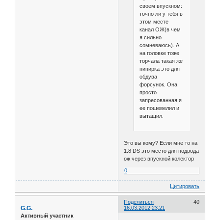
своем впускном:
точно ли у тебя в
этом месте
канал ОЖ(в чем
я сильно
сомневаюсь). А
на головке тоже
торчала такая же
пипирка это для
обдува
форсунок. Она
просто
запресованная я
ее пошевелил и
вытащил.
Это вы кому? Если мне то на
1.8 DS это место для подвода
ож через впускной колектор
0
Цитировать
Поделиться
40
G.G.
16.03.2012 23:21
Активный участник