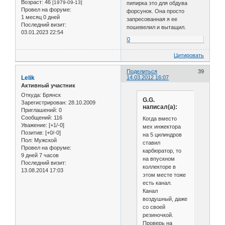
Возраст:
46
[1979-09-13]
пипирка это для обдува
Провел на форуме:
форсунок. Она просто
1 месяц 0 дней
запресованная я ее
Последний визит:
пошевелил и вытащил.
03.01.2023 22:54
0
Цитировать
Поделиться
39
Lelik
14.03.2012 16:07
Активный участник
Откуда:
Брянск
G.G.
Зарегистрирован
: 28.10.2009
написал(а):
Приглашений:
0
Сообщений:
116
Когда вместо
Уважение:
[+1/-0]
мех инжектора
Позитив:
[+0/-0]
на 5 цилиндров
Пол:
Мужской
ставил
Провел на форуме:
карбюратор, то
9 дней 7 часов
на впускном
Последний визит:
коллекторе в
13.08.2014 17:03
этом месте тоже
есть канал.
Канал
воздушный, даже
со своей
резиночкой.
Проверь на