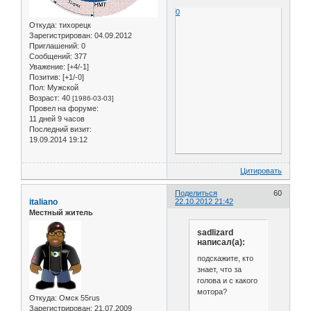
0
Откуда:
тихорецк
Зарегистрирован
: 04.09.2012
Приглашений:
0
Сообщений:
377
Уважение:
[+4/-1]
Позитив:
[+1/-0]
Пол:
Мужской
Возраст:
40
[1986-03-03]
Провел на форуме:
11 дней 9 часов
Последний визит:
19.09.2014 19:12
Цитировать
Поделиться
60
italiano
22.10.2012 21:42
Местный житель
sadlizard
написал(а):
подскажите, кто
знает, что за
голова и с какого
мотора?
Откуда:
Омск 55rus
Зарегистрирован
: 21.07.2009