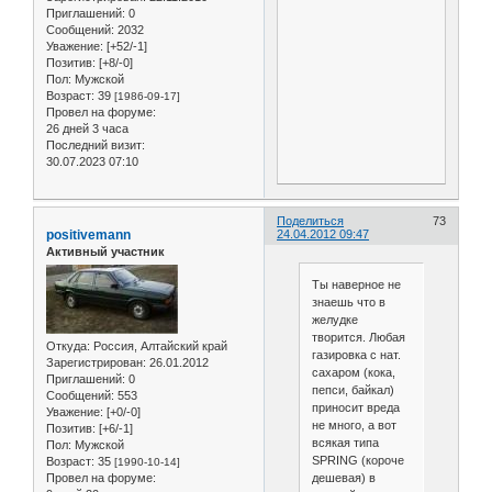
Приглашений:
0
Сообщений:
2032
Уважение:
[+52/-1]
Позитив:
[+8/-0]
Пол:
Мужской
Возраст:
39
[1986-09-17]
Провел на форуме:
26 дней 3 часа
Последний визит:
30.07.2023 07:10
Поделиться
73
positivemann
24.04.2012 09:47
Активный участник
Ты наверное не
знаешь что в
желудке
творится. Любая
Откуда:
Россия, Алтайский край
газировка с нат.
Зарегистрирован
: 26.01.2012
сахаром (кока,
Приглашений:
0
пепси, байкал)
Сообщений:
553
приносит вреда
Уважение:
[+0/-0]
не много, а вот
Позитив:
[+6/-1]
всякая типа
Пол:
Мужской
SPRING (короче
Возраст:
35
[1990-10-14]
дешевая) в
Провел на форуме: