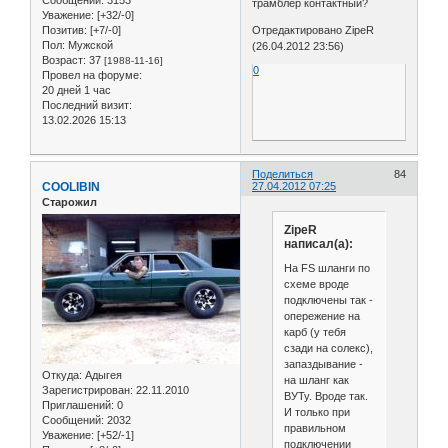
трамблер контактный?
Уважение:
[+32/-0]
Позитив:
[+7/-0]
Отредактировано ZipeR
Пол:
Мужской
(26.04.2012 23:56)
Возраст:
37
[1988-11-16]
0
Провел на форуме:
20 дней 1 час
Последний визит:
13.02.2026 15:13
Поделиться
84
COOLIBIN
27.04.2012 07:25
Старожил
ZipeR
написал(а):
На FS шланги по
схеме вроде
подключены так -
опережение на
карб (у тебя
сзади на солекс),
запаздывание -
Откуда:
Адыгея
на шланг как
Зарегистрирован
: 22.11.2010
ВУТу. Вроде так.
Приглашений:
0
И только при
Сообщений:
2032
правильном
Уважение:
[+52/-1]
подключении