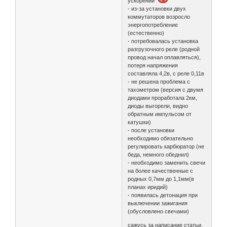
ускорении
- из-за установки двух
коммутаторов возросло
энергопотребление
(естественно)
- потребовалась установка
разгрузочного реле (родной
провод начал оплавляться),
потеря напряжения
составляла 4,2в, с реле 0,11в
- не решена проблема с
тахометром (версия с двумя
диодами проработала 2км,
диоды выгорели, видно
обратным импульсом от
катушки)
- после установки
необходимо обязательно
регулировать карбюратор (не
беда, немного обеднил)
- необходимо заменить свечи
на более качественные с
родных 0,7мм до 1,1мм(в
планах иридий)
- появилась детонация при
выключении зажигания
(обусловлено свечами)
сажусь за написание статьи,