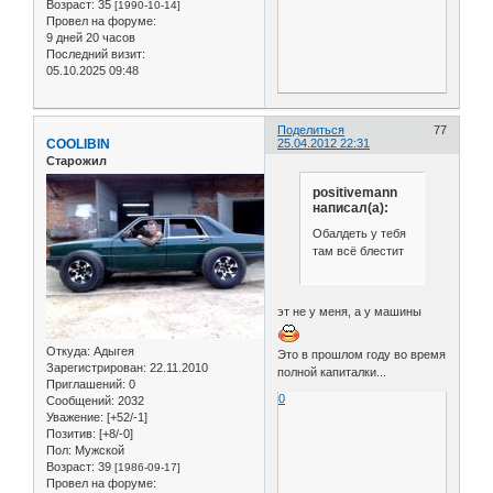
Возраст:
35
[1990-10-14]
Провел на форуме:
9 дней 20 часов
Последний визит:
05.10.2025 09:48
Поделиться
77
COOLIBIN
25.04.2012 22:31
Старожил
positivemann
написал(а):
Обалдеть у тебя
там всё блестит
эт не у меня, а у машины
Откуда:
Адыгея
Это в прошлом году во время
Зарегистрирован
: 22.11.2010
полной капиталки...
Приглашений:
0
0
Сообщений:
2032
Уважение:
[+52/-1]
Позитив:
[+8/-0]
Пол:
Мужской
Возраст:
39
[1986-09-17]
Провел на форуме: