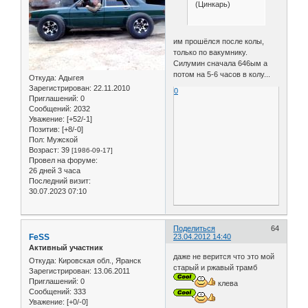
(Цинкарь)
им прошёлся после колы,
только по вакумнику.
Силумин сначала 646ым а
потом на 5-6 часов в колу...
Откуда:
Адыгея
Зарегистрирован
: 22.11.2010
0
Приглашений:
0
Сообщений:
2032
Уважение:
[+52/-1]
Позитив:
[+8/-0]
Пол:
Мужской
Возраст:
39
[1986-09-17]
Провел на форуме:
26 дней 3 часа
Последний визит:
30.07.2023 07:10
Поделиться
64
FeSS
23.04.2012 14:40
Активный участник
даже не верится что это мой
Откуда:
Кировская обл., Яранск
старый и ржавый трамб
Зарегистрирован
: 13.06.2011
Приглашений:
0
клева
Сообщений:
333
Уважение:
[+0/-0]