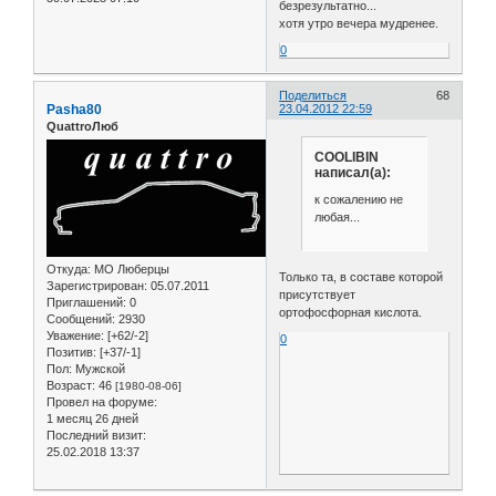
безрезультатно...
хотя утро вечера мудренее.
0
Поделиться
68
Pasha80
23.04.2012 22:59
QuattroЛюб
COOLIBIN
написал(а):
к сожалению не
любая...
Откуда:
МО Люберцы
Только та, в составе которой
Зарегистрирован
: 05.07.2011
присутствует
Приглашений:
0
ортофосфорная кислота.
Сообщений:
2930
Уважение:
[+62/-2]
0
Позитив:
[+37/-1]
Пол:
Мужской
Возраст:
46
[1980-08-06]
Провел на форуме:
1 месяц 26 дней
Последний визит:
25.02.2018 13:37