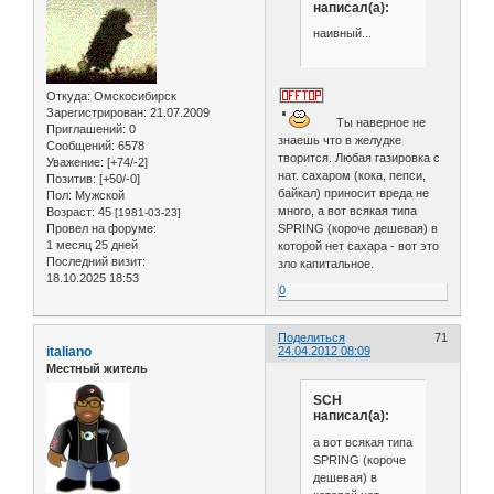
написал(а):
наивный...
Откуда:
Омскосибирск
Зарегистрирован
: 21.07.2009
Ты наверное не
Приглашений:
0
знаешь что в желудке
Сообщений:
6578
творится. Любая газировка с
Уважение:
[+74/-2]
нат. сахаром (кока, пепси,
Позитив:
[+50/-0]
байкал) приносит вреда не
Пол:
Мужской
много, а вот всякая типа
Возраст:
45
[1981-03-23]
SPRING (короче дешевая) в
Провел на форуме:
1 месяц 25 дней
которой нет сахара - вот это
Последний визит:
зло капитальное.
18.10.2025 18:53
0
Поделиться
71
italiano
24.04.2012 08:09
Местный житель
SCH
написал(а):
а вот всякая типа
SPRING (короче
дешевая) в