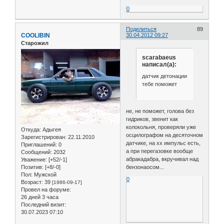
0
Поделиться
89
COOLIBIN
30.04.2012 09:27
Старожил
scarabaeus
написал(а):
датчик детонации
тебе поможет
не, не поможет, голова без
гидриков, звенит как
колокольня, проверяли уже
Откуда:
Адыгея
осцилографом на десяточном
Зарегистрирован
: 22.11.2010
датчике, на хх импульс есть,
Приглашений:
0
а при перегазовке вообще
Сообщений:
2032
абракадабра, вкручивал над
Уважение:
[+52/-1]
Позитив:
[+8/-0]
бензонаосом...
Пол:
Мужской
0
Возраст:
39
[1986-09-17]
Провел на форуме:
26 дней 3 часа
Последний визит:
30.07.2023 07:10