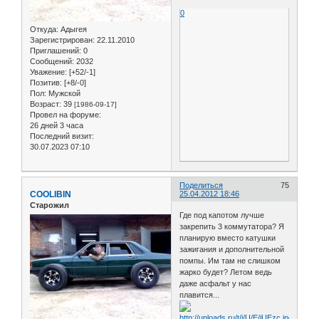
0
Откуда:
Адыгея
Зарегистрирован
: 22.11.2010
Приглашений:
0
Сообщений:
2032
Уважение:
[+52/-1]
Позитив:
[+8/-0]
Пол:
Мужской
Возраст:
39
[1986-09-17]
Провел на форуме:
26 дней 3 часа
Последний визит:
30.07.2023 07:10
Поделиться
75
COOLIBIN
25.04.2012 18:46
Старожил
Где под капотом лучше
закрепить 3 коммутатора? Я
планирую вместо катушки
зажигания и дополнительной
помпы. Им там не слишком
жарко будет? Летом ведь
даже асфальт у нас
плавится...