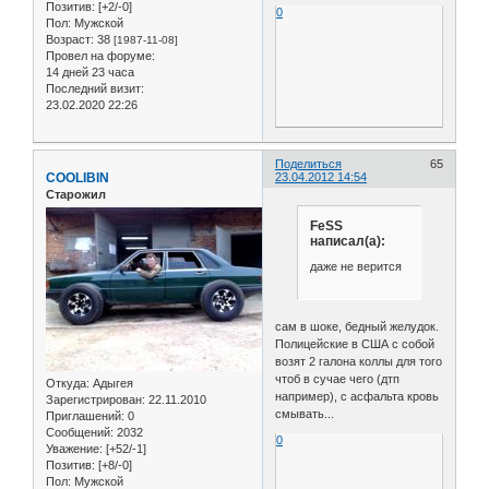
Позитив:
[+2/-0]
0
Пол:
Мужской
Возраст:
38
[1987-11-08]
Провел на форуме:
14 дней 23 часа
Последний визит:
23.02.2020 22:26
Поделиться
65
COOLIBIN
23.04.2012 14:54
Старожил
FeSS
написал(а):
даже не верится
сам в шоке, бедный желудок.
Полицейские в США с собой
возят 2 галона коллы для того
чтоб в сучае чего (дтп
Откуда:
Адыгея
например), с асфальта кровь
Зарегистрирован
: 22.11.2010
смывать...
Приглашений:
0
Сообщений:
2032
0
Уважение:
[+52/-1]
Позитив:
[+8/-0]
Пол:
Мужской