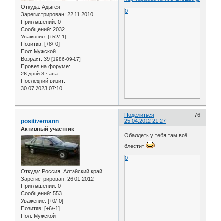
Откуда:
Адыгея
0
Зарегистрирован
: 22.11.2010
Приглашений:
0
Сообщений:
2032
Уважение:
[+52/-1]
Позитив:
[+8/-0]
Пол:
Мужской
Возраст:
39
[1986-09-17]
Провел на форуме:
26 дней 3 часа
Последний визит:
30.07.2023 07:10
Поделиться
76
positivemann
25.04.2012 21:27
Активный участник
Обалдеть у тебя там всё
блестит
0
Откуда:
Россия, Алтайский край
Зарегистрирован
: 26.01.2012
Приглашений:
0
Сообщений:
553
Уважение:
[+0/-0]
Позитив:
[+6/-1]
Пол:
Мужской