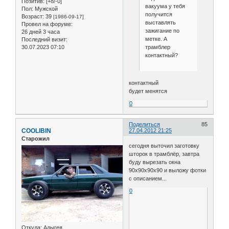
Позитив:
[+8/-0]
вакуума у тебя
Пол:
Мужской
получится
Возраст:
39
[1986-09-17]
выставлять
Провел на форуме:
зажигание по
26 дней 3 часа
метке. А
Последний визит:
трамблер
30.07.2023 07:10
контактный?
контактный
будет менятся
0
Поделиться
85
COOLIBIN
27.04.2012 21:25
Старожил
сегодня выточил заготовку
шторок в трамблёр, завтра
буду вырезать окна
90х90х90х90 и выложу фотки
с описанием...
0
Откуда:
Адыгея