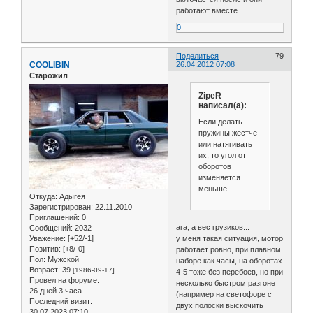
работают вместе.
0
Поделиться
79
COOLIBIN
26.04.2012 07:08
Старожил
ZipeR
написал(а):
Если делать
пружины жестче
или натягивать
их, то угол от
оборотов
изменяется
меньше.
Откуда:
Адыгея
Зарегистрирован
: 22.11.2010
Приглашений:
0
ага, а вес грузиков...
Сообщений:
2032
у меня такая ситуация, мотор
Уважение:
[+52/-1]
Позитив:
[+8/-0]
работает ровно, при плавном
Пол:
Мужской
наборе как часы, на оборотах
Возраст:
39
[1986-09-17]
4-5 тоже без перебоев, но при
Провел на форуме:
несколько быстром разгоне
26 дней 3 часа
(например на светофоре с
Последний визит:
двух полоски выскочить
30.07.2023 07:10