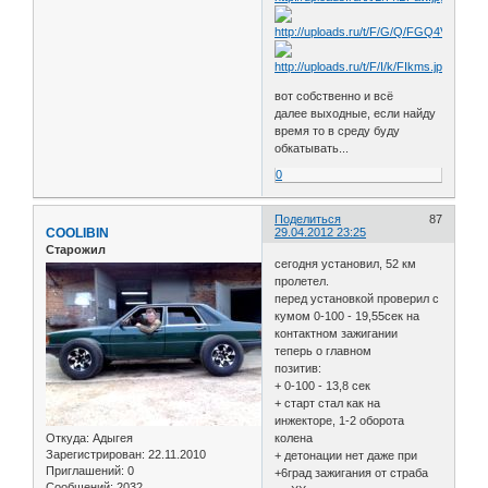
вот собственно и всё
далее выходные, если найду
время то в среду буду
обкатывать...
0
Поделиться
87
COOLIBIN
29.04.2012 23:25
Старожил
сегодня установил, 52 км
пролетел.
перед установкой проверил с
кумом 0-100 - 19,55сек на
контактном зажигании
теперь о главном
позитив:
+ 0-100 - 13,8 сек
+ старт стал как на
инжекторе, 1-2 оборота
Откуда:
Адыгея
колена
Зарегистрирован
: 22.11.2010
+ детонации нет даже при
Приглашений:
0
+6град зажигания от страба
Сообщений:
2032