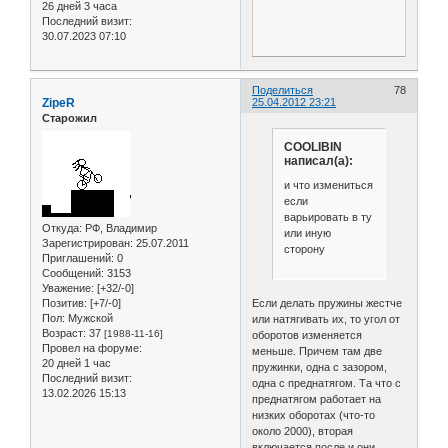
26 дней 3 часа
Последний визит:
30.07.2023 07:10
Поделиться
78
ZipeR
25.04.2012 23:21
Старожил
COOLIBIN
написал(а):
и что измениться
если
варьировать в ту
Откуда:
РФ, Владимир
или иную
Зарегистрирован
: 25.07.2011
сторону
Приглашений:
0
Сообщений:
3153
Уважение:
[+32/-0]
Позитив:
[+7/-0]
Если делать пружины жестче
Пол:
Мужской
или натягивать их, то угол от
Возраст:
37
[1988-11-16]
оборотов изменяется
Провел на форуме:
меньше. Причем там две
20 дней 1 час
пружинки, одна с зазором,
Последний визит:
одна с преднатягом. Та что с
13.02.2026 15:13
преднатягом работает на
низких оборотах (что-то
около 2000), вторая
включается после и они