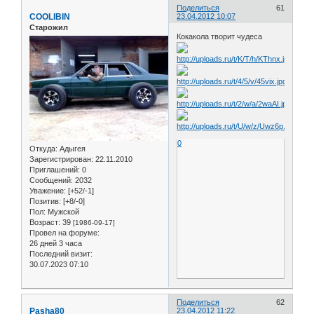
Поделиться
61
COOLIBIN
23.04.2012 10:07
Старожил
Кокакола творит чудеса
0
Откуда:
Адыгея
Зарегистрирован
: 22.11.2010
Приглашений:
0
Сообщений:
2032
Уважение:
[+52/-1]
Позитив:
[+8/-0]
Пол:
Мужской
Возраст:
39
[1986-09-17]
Провел на форуме:
26 дней 3 часа
Последний визит:
30.07.2023 07:10
Поделиться
62
Pasha80
23.04.2012 11:22