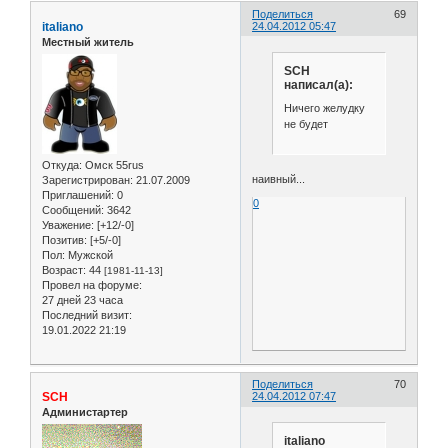
Поделиться
69
italiano
24.04.2012 05:47
Местный житель
SCH
написал(а):
Ничего желудку
не будет
Откуда:
Омск 55rus
наивный...
Зарегистрирован
: 21.07.2009
Приглашений:
0
0
Сообщений:
3642
Уважение:
[+12/-0]
Позитив:
[+5/-0]
Пол:
Мужской
Возраст:
44
[1981-11-13]
Провел на форуме:
27 дней 23 часа
Последний визит:
19.01.2022 21:19
Поделиться
70
SCH
24.04.2012 07:47
Администартер
italiano