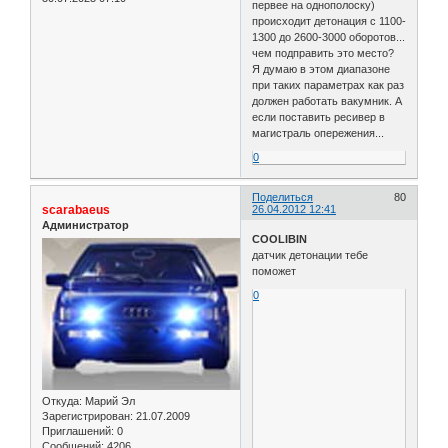
первее на однополоску)
происходит детонация с 1100-
1300 до 2600-3000 оборотов...
чем подправить это место?
Я думаю в этом диапазоне
при таких параметрах как раз
должен работать вакумник. А
если поставить ресивер в
магистраль опережения...
0
Поделиться
80
scarabaeus
26.04.2012 12:41
Администратор
COOLIBIN
датчик детонации тебе
поможет
0
Откуда:
Марий Эл
Зарегистрирован
: 21.07.2009
Приглашений:
0
Сообщений:
4206