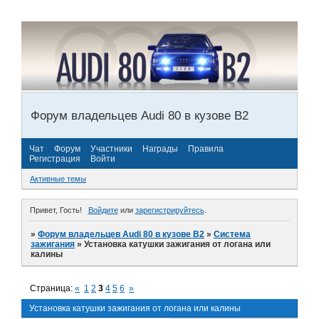
Форум владельцев Audi 80 в кузове В2
Чат
Форум
Участники
Награды
Правила
Регистрация
Войти
Активные темы
Привет, Гость!
Войдите
или
зарегистрируйтесь
.
»
Форум владельцев Audi 80 в кузове В2
»
Система
зажигания
»
Установка катушки зажигания от логана или
калины
Страница:
«
1
2
3
4
5
6
»
Установка катушки зажигания от логана или калины