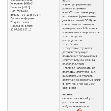
на ХХ
Уважение:
[+52/-1]
+ звук при разгоне стал
Позитив:
[+8/-0]
ровным и звонким
Пол:
Мужской
+ на ХХ мотор очень редко
Возраст:
39
[1986-09-17]
потряхивает (думаю из-за
Провел на форуме:
дешёвых свечей БОШ), на
26 дней 3 часа
контактном потряхивало
Последний визит:
примерно раз в 2-3 секунды
30.07.2023 07:10
+ увеличилась энергия искры
+ нет потерь на
распределителе
+ нет бегунка
+ отсутствие трущихся
деталей требующих
постоянного обслуживания
(контакт, бегунок, крышка
распределителя)
+ двойная надёжность, на
прогретом двигателе на 2х
цилиндрах мне удалось
двигаться со скоростью 40км/
ч (звук при этом как у оки
один в один)
негатив:
- пропал ласкающий ухо
рокот с приятным
побулькиванием при