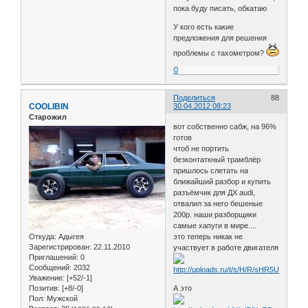
пока буду писать, обкатаю
У кого есть какие
предложения для решения
проблемы с тахометром?
0
Поделиться
88
COOLIBIN
30.04.2012 08:23
Старожил
вот собственно сабж, на 96%
готов
чтоб не портить
безконтаткный трамблёр
пришлось слетать на
ближайший разбор и купить
разъёмчик для ДХ audi,
отвалил за него бешеные
200р. наши разборщики
самые хапуги в мире....
Откуда:
Адыгея
это теперь никак не
Зарегистрирован
: 22.11.2010
участвует в работе двигателя
Приглашений:
0
Сообщений:
2032
Уважение:
[+52/-1]
Позитив:
[+8/-0]
А это
Пол:
Мужской