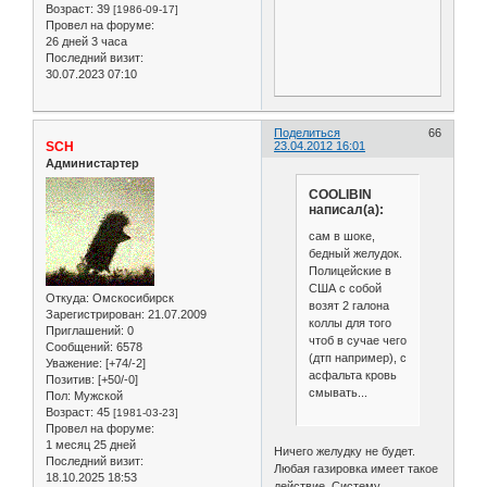
Возраст:
39
[1986-09-17]
Провел на форуме:
26 дней 3 часа
Последний визит:
30.07.2023 07:10
Поделиться
66
SCH
23.04.2012 16:01
Администартер
COOLIBIN
написал(а):
сам в шоке,
бедный желудок.
Полицейские в
США с собой
Откуда:
Омскосибирск
возят 2 галона
Зарегистрирован
: 21.07.2009
коллы для того
Приглашений:
0
чтоб в сучае чего
Сообщений:
6578
(дтп например), с
Уважение:
[+74/-2]
асфальта кровь
Позитив:
[+50/-0]
смывать...
Пол:
Мужской
Возраст:
45
[1981-03-23]
Провел на форуме:
1 месяц 25 дней
Ничего желудку не будет.
Последний визит:
Любая газировка имеет такое
18.10.2025 18:53
действие. Систему