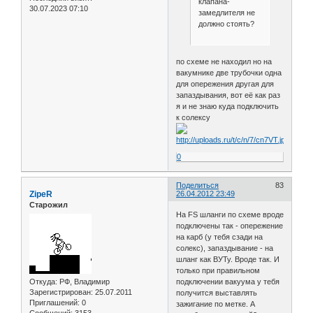
клапана-
30.07.2023 07:10
замедлителя не
должно стоять?
по схеме не находил но на
вакумнике две трубочки одна
для опережения другая для
запаздывания, вот её как раз
я и не знаю куда подключить
к солексу
0
Поделиться
83
ZipeR
26.04.2012 23:49
Старожил
На FS шланги по схеме вроде
подключены так - опережение
на карб (у тебя сзади на
солекс), запаздывание - на
шланг как ВУТу. Вроде так. И
только при правильном
Откуда:
РФ, Владимир
подключении вакуума у тебя
Зарегистрирован
: 25.07.2011
получится выставлять
Приглашений:
0
зажигание по метке. А
Сообщений:
3153