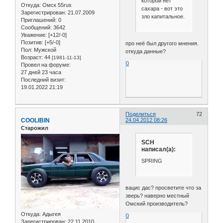
которой нет
Откуда:
Омск 55rus
сахара - вот это
Зарегистрирован
: 21.07.2009
зло капитальное.
Приглашений:
0
Сообщений:
3642
Уважение:
[+12/-0]
Позитив:
[+5/-0]
про неё был другого мнения.
Пол:
Мужской
откуда данные?
Возраст:
44
[1981-11-13]
0
Провел на форуме:
27 дней 23 часа
Последний визит:
19.01.2022 21:19
Поделиться
72
COOLIBIN
24.04.2012 08:26
Старожил
SCH
написал(а):
SPRING
вацис дас? просветите что за
зверь? наверно местный
Омский производитель?
Откуда:
Адыгея
0
Зарегистрирован
: 22.11.2010