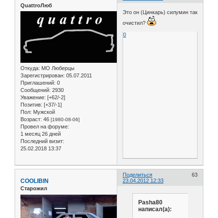
QuattroЛюб
Это он (Цинкарь) силумин так
очистил?
0
Откуда:
МО Люберцы
Зарегистрирован
: 05.07.2011
Приглашений:
0
Сообщений:
2930
Уважение:
[+62/-2]
Позитив:
[+37/-1]
Пол:
Мужской
Возраст:
46
[1980-08-06]
Провел на форуме:
1 месяц 26 дней
Последний визит:
25.02.2018 13:37
Поделиться
63
COOLIBIN
23.04.2012 12:33
Старожил
Pasha80
написал(а):