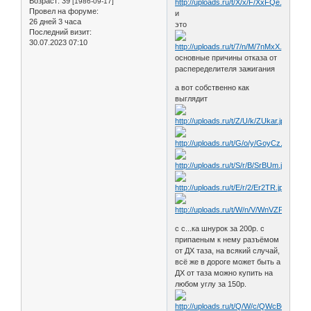
Возраст:
39
[1986-09-17]
Провел на форуме:
и
26 дней 3 часа
это
Последний визит:
30.07.2023 07:10
основные причины отказа от
распеределителя зажигания
а вот собственно как
выглядит
с с...ка шнурок за 200р. с
припаеным к нему разъёмом
от ДХ таза, на всякий случай,
всё же в дороге может быть а
ДХ от таза можно купить на
любом углу за 150р.