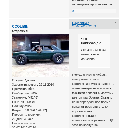
охлаждения промывают так.
0
Поделиться
67
COOLIBIN
23.04.2012 22:09
Старожил
SCH
написал(а):
Любая газировка
имеет такое
действие
к сожалению не любая...
минералка не катит.
Откуда:
Адыгея
Сегодня глянул как суппорта,
Зарегистрирован
: 22.11.2010
очень интересный эффект,
Приглашений:
0
местами блистит а местами
Сообщений:
2032
цветом как бронза. Оставил
Уважение:
[+52/-1]
Позитив:
[+8/-0]
на неопределённое время,
Пол:
Мужской
пока нет времени втулки
Возраст:
39
[1986-09-17]
перетачивать.
Провел на форуме:
Сегодня пытался
26 дней 3 часа
примостырить разъём от ДХ
Последний визит:
таза на корпус бош,
30.07.2023 07:10