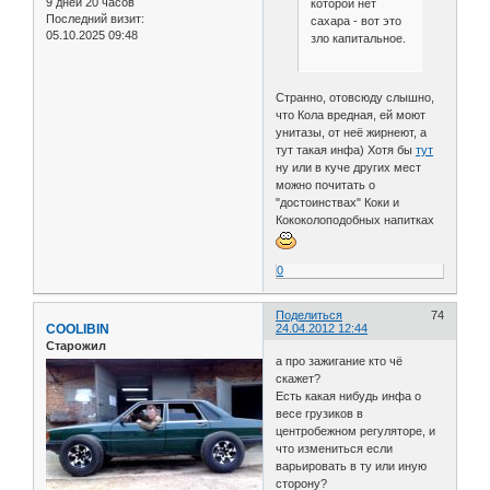
9 дней 20 часов
которой нет
Последний визит:
сахара - вот это
05.10.2025 09:48
зло капитальное.
Странно, отовсюду слышно,
что Кола вредная, ей моют
унитазы, от неё жирнеют, а
тут такая инфа) Хотя бы
тут
ну или в куче других мест
можно почитать о
"достоинствах" Коки и
Кококолоподобных напитках
0
Поделиться
74
COOLIBIN
24.04.2012 12:44
Старожил
а про зажигание кто чё
скажет?
Есть какая нибудь инфа о
весе грузиков в
центробежном регуляторе, и
что измениться если
варьировать в ту или иную
сторону?