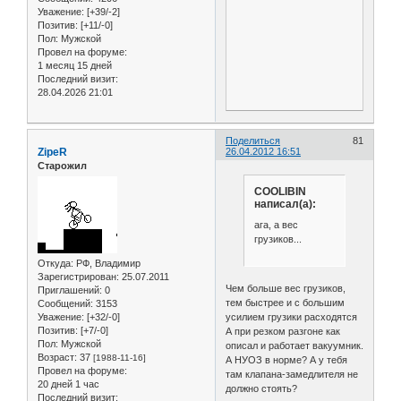
Уважение:
[+39/-2]
Позитив:
[+11/-0]
Пол:
Мужской
Провел на форуме:
1 месяц 15 дней
Последний визит:
28.04.2026 21:01
Поделиться
81
ZipeR
26.04.2012 16:51
Старожил
COOLIBIN
написал(а):
ага, а вес
грузиков...
Откуда:
РФ, Владимир
Зарегистрирован
: 25.07.2011
Чем больше вес грузиков,
Приглашений:
0
тем быстрее и с большим
Сообщений:
3153
усилием грузики расходятся
Уважение:
[+32/-0]
Позитив:
[+7/-0]
А при резком разгоне как
Пол:
Мужской
описал и работает вакуумник.
Возраст:
37
[1988-11-16]
А НУОЗ в норме? А у тебя
Провел на форуме:
там клапана-замедлителя не
20 дней 1 час
должно стоять?
Последний визит: