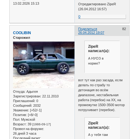
13.02.2026 15:13
Отредактировано ZipeR
(26.04.2012 16:57)
0
Поделиться
82
COOLIBIN
26.04.2012 19:07
Старожил
ZipeR
написал(а):
А НУОЗ в
норме?
вот тут как раз засада, если
делать по страбу то
детонация во всём
Откуда:
Адыгея
диапазоне, нестабильная
Зарегистрирован
: 22.11.2010
работа (перебои) на ХХ, на
Приглашений:
0
промежутке 1500-3500 мотор
Сообщений:
2032
потрухивает (перебои).
Уважение:
[+52/-1]
Позитив:
[+8/-0]
Пол:
Мужской
ZipeR
Возраст:
39
[1986-09-17]
написал(а):
Провел на форуме:
26 дней 3 часа
А у тебя там
Последний визит: