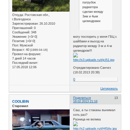
патрубок
радиатора
сделан между
Откуда:
Ростовская обл.,
3им и 4ым
г.Волгодонск
цилиндрами
Зарегистрирован
: 26.10.2010
Приглашений:
0
Сообщений:
348
Уважение:
[+3/-0]
могу поспорить у меня ГБЦ с
Позитив:
[+0/-0]
шайбами и выход на
Пол:
Мужской
радиатор между 3-м и 4-м
Возраст:
40
[1986-04-16]
цилиндром!!!
Провел на форуме:
7 дней 14 часов
Последний визит:
17.05.2018 12:06
Отредактировано Санчез
(18.02.2013 20:38)
0
Цитировать
Поделиться
13
COOLIBIN
18.02.2013 21:16
Старожил
Саш, а ты стаканы вынимал
хоть раз?
Разница не велика