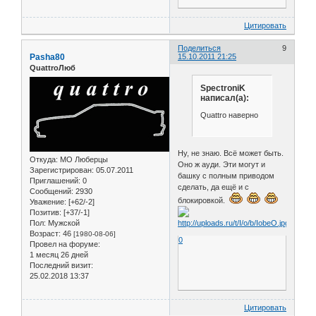
Цитировать
Поделиться
9
Pasha80
15.10.2011 21:25
QuattroЛюб
SpectroniK
написал(а):
Quattro наверно
Ну, не знаю. Всё может быть.
Откуда:
МО Люберцы
Оно ж ауди. Эти могут и
Зарегистрирован
: 05.07.2011
башку с полным приводом
Приглашений:
0
сделать, да ещё и с
Сообщений:
2930
блокировкой.
Уважение:
[+62/-2]
Позитив:
[+37/-1]
Пол:
Мужской
Возраст:
46
[1980-08-06]
0
Провел на форуме:
1 месяц 26 дней
Последний визит:
25.02.2018 13:37
Цитировать