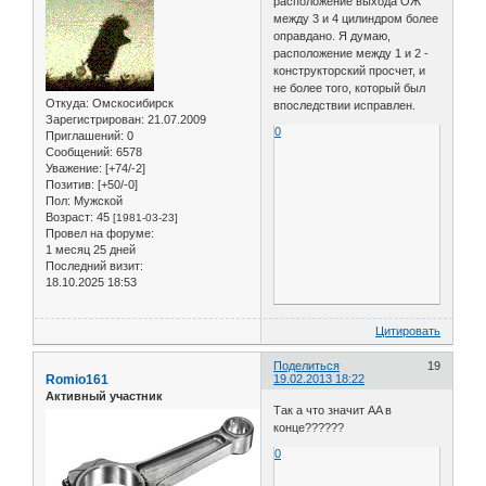
расположение выхода ОЖ
между 3 и 4 цилиндром более
оправдано. Я думаю,
расположение между 1 и 2 -
конструкторский просчет, и
не более того, который был
Откуда:
Омскосибирск
впоследствии исправлен.
Зарегистрирован
: 21.07.2009
0
Приглашений:
0
Сообщений:
6578
Уважение:
[+74/-2]
Позитив:
[+50/-0]
Пол:
Мужской
Возраст:
45
[1981-03-23]
Провел на форуме:
1 месяц 25 дней
Последний визит:
18.10.2025 18:53
Цитировать
Поделиться
19
Romio161
19.02.2013 18:22
Активный участник
Так а что значит AA в
конце??????
0