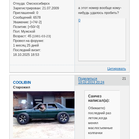
Откуда:
Омскосибирск
а этот номер вообще кому-
Зарегистрирован
: 21.07.2009
нибудь удалось пробить?
Приглашений:
0
Сообщений:
6578
0
Уважение:
[+74/-2]
Позитив:
[+50/-0]
Пол:
Мужской
Возраст:
45
[1981-03-23]
Провел на форуме:
1 месяц 25 дней
Последний визит:
18.10.2025 18:53
Цитировать
Поделиться
21
COOLIBIN
19.02.2013 20:24
Старожил
Санчез
написал(а):
Обижаете)
последний раз
летом,когда
менял
маслосъемные
колпачки