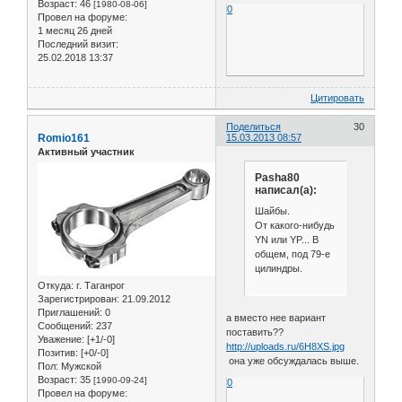
Возраст:
46
[1980-08-06]
0
Провел на форуме:
1 месяц 26 дней
Последний визит:
25.02.2018 13:37
Цитировать
Поделиться
30
Romio161
15.03.2013 08:57
Активный участник
Pasha80
написал(а):
Шайбы.
От какого-нибудь
YN или YP... В
общем, под 79-е
цилиндры.
Откуда:
г. Таганрог
Зарегистрирован
: 21.09.2012
Приглашений:
0
а вместо нее вариант
Сообщений:
237
поставить??
Уважение:
[+1/-0]
http://uploads.ru/6H8XS.jpg
Позитив:
[+0/-0]
она уже обсуждалась выше.
Пол:
Мужской
Возраст:
35
[1990-09-24]
0
Провел на форуме: