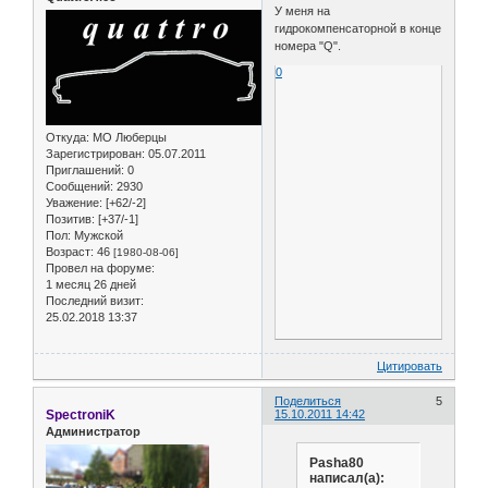
У меня на
гидрокомпенсаторной в конце
номера "Q".
0
Откуда:
МО Люберцы
Зарегистрирован
: 05.07.2011
Приглашений:
0
Сообщений:
2930
Уважение:
[+62/-2]
Позитив:
[+37/-1]
Пол:
Мужской
Возраст:
46
[1980-08-06]
Провел на форуме:
1 месяц 26 дней
Последний визит:
25.02.2018 13:37
Цитировать
Поделиться
5
SpectroniK
15.10.2011 14:42
Администратор
Pasha80
написал(а):