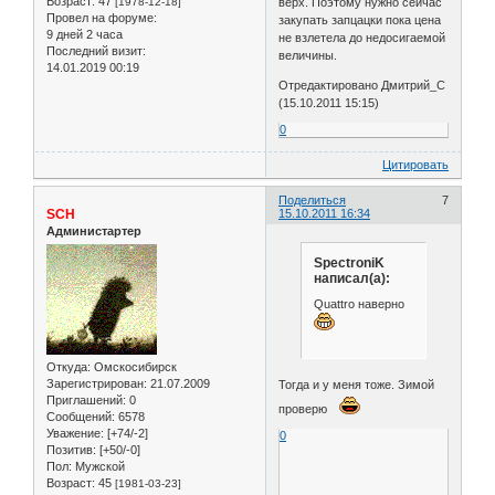
Возраст:
47
[1978-12-18]
верх. Поэтому нужно сейчас
Провел на форуме:
закупать запцацки пока цена
9 дней 2 часа
не взлетела до недосигаемой
Последний визит:
величины.
14.01.2019 00:19
Отредактировано Дмитрий_С
(15.10.2011 15:15)
0
Цитировать
Поделиться
7
SCH
15.10.2011 16:34
Администартер
SpectroniK
написал(а):
Quattro наверно
Откуда:
Омскосибирск
Зарегистрирован
: 21.07.2009
Тогда и у меня тоже. Зимой
Приглашений:
0
проверю
Сообщений:
6578
Уважение:
[+74/-2]
0
Позитив:
[+50/-0]
Пол:
Мужской
Возраст:
45
[1981-03-23]