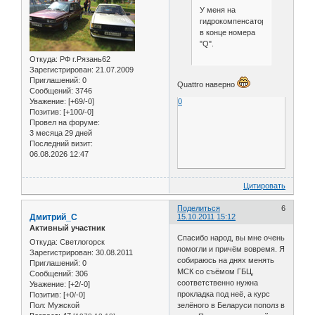
У меня на
гидрокомпенсаторной
в конце номера
"Q".
Откуда:
РФ г.Рязань62
Зарегистрирован
: 21.07.2009
Приглашений:
0
Quattro наверно
Сообщений:
3746
0
Уважение:
[+69/-0]
Позитив:
[+100/-0]
Провел на форуме:
3 месяца 29 дней
Последний визит:
06.08.2026 12:47
Цитировать
Поделиться
6
Дмитрий_С
15.10.2011 15:12
Активный участник
Спасибо народ, вы мне очень
Откуда:
Светлогорск
помогли и причём вовремя. Я
Зарегистрирован
: 30.08.2011
собираюсь на днях менять
Приглашений:
0
МСК со съёмом ГБЦ,
Сообщений:
306
соответственно нужна
Уважение:
[+2/-0]
прокладка под неё, а курс
Позитив:
[+0/-0]
Пол:
Мужской
зелёного в Беларуси пополз в