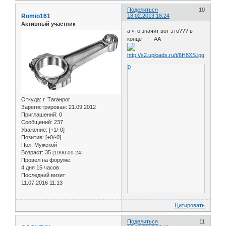
Поделиться
10
Romio161
18.02.2013 18:24
Активный участник
а что значит вот это??? в
конце AA
0
Откуда:
г. Таганрог
Зарегистрирован
: 21.09.2012
Приглашений:
0
Сообщений:
237
Уважение:
[+1/-0]
Позитив:
[+0/-0]
Пол:
Мужской
Возраст:
35
[1990-09-24]
Провел на форуме:
4 дня 15 часов
Последний визит:
11.07.2016 11:13
Цитировать
Поделиться
11