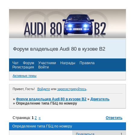
Форум владельцев Audi 80 в кузове В2
Чат
Форум
Участники
Награды
Правила
Регистрация
Войти
Активные темы
Привет, Гость!
Войдите
или
зарегистрируйтесь
.
»
Форум владельцев Audi 80 в кузове В2
»
Двигатель
»
Определение типа ГБЦ по номеру
Страница:
1
2
»
Ответить
Определение типа ГБЦ по номеру
Поделиться
1