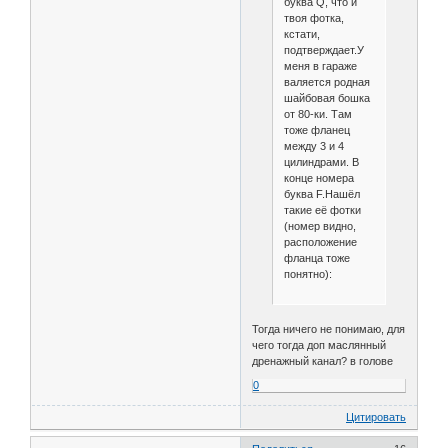
буква Q, что и
твоя фотка,
кстати,
подтверждает.У
меня в гараже
валяется родная
шайбовая бошка
от 80-ки. Там
тоже фланец
между 3 и 4
цилиндрами. В
конце номера
буква F.Нашёл
такие её фотки
(номер видно,
расположение
фланца тоже
понятно):
Тогда ничего не понимаю, для
чего тогда доп маслянный
дренажный канал? в голове
0
Цитировать