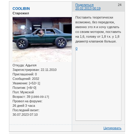
Поделиться
24
COOLIBIN
20.02.2013 00:19
Старожил
Поставить теоретически
возможно, без переделок,
именно это я и хочу сделать
со своим мотором, поставить
на 1,6, голову от 1,8 т.к. у 1,8
диаметр клапанов больше.
0
Откуда:
Адыгея
Зарегистрирован
: 22.11.2010
Приглашений:
0
Сообщений:
2032
Уважение:
[+52/-1]
Позитив:
[+8/-0]
Пол:
Мужской
Возраст:
39
[1986-09-17]
Провел на форуме:
26 дней 3 часа
Последний визит:
30.07.2023 07:10
Цитировать