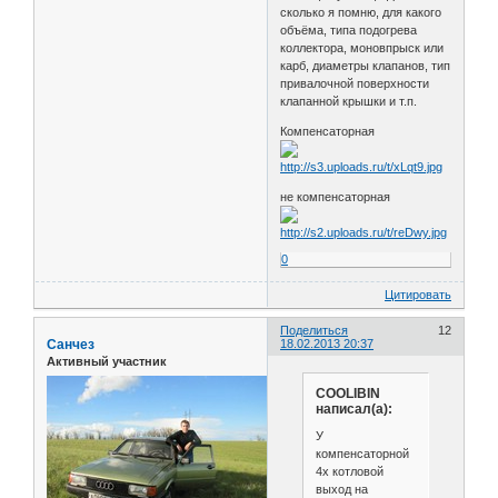
сколько я помню, для какого
объёма, типа подогрева
коллектора, моновпрыск или
карб, диаметры клапанов, тип
привалочной поверхности
клапанной крышки и т.п.
Компенсаторная
не компенсаторная
0
Цитировать
Поделиться
12
Санчез
18.02.2013 20:37
Активный участник
COOLIBIN
написал(а):
У
компенсаторной
4х котловой
выход на