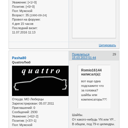
Уважение:
[+1/-0]
Позитив:
[+0/-0]
Пол:
Мужской
Возраст:
35
[1990-09-24]
Провел на форуме:
4 дня 15 часов
Последний визит:
11.07.2016 11:13
Цитировать
Поделиться
29
Pasha80
15.03.2013 01:44
QuattroЛюб
Romio16144
написал(а):
вот еще одна
подскажите что
за головка?
шайбы или
Откуда:
МО Люберцы
компенсаторы???
Зарегистрирован
: 05.07.2011
Приглашений:
0
Сообщений:
2930
Шайбы.
Уважение:
[+62/-2]
От какого-нибудь YN или YP...
Позитив:
[+37/-1]
В общем, под 79-е цилиндры.
Пол:
Мужской