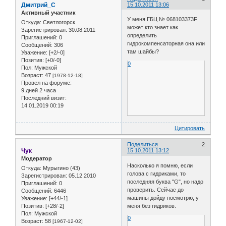
Дмитрий_С
15.10.2011 13:06
Активный участник
У меня ГБЦ № 068103373F
Откуда:
Светлогорск
может кто знает как
Зарегистрирован
: 30.08.2011
определить
Приглашений:
0
гидрокомпенсаторная она или
Сообщений:
306
там шайбы?
Уважение:
[+2/-0]
Позитив:
[+0/-0]
0
Пол:
Мужской
Возраст:
47
[1978-12-18]
Провел на форуме:
9 дней 2 часа
Последний визит:
14.01.2019 00:19
Цитировать
Поделиться
2
Чук
15.10.2011 13:12
Модератор
Насколько я помню, если
Откуда:
Мурыгино (43)
голова с гидриками, то
Зарегистрирован
: 05.12.2010
последняя буква "G", но надо
Приглашений:
0
проверить. Сейчас до
Сообщений:
6446
машины дойду посмотрю, у
Уважение:
[+44/-1]
меня без гидриков.
Позитив:
[+28/-2]
Пол:
Мужской
0
Возраст:
58
[1967-12-02]