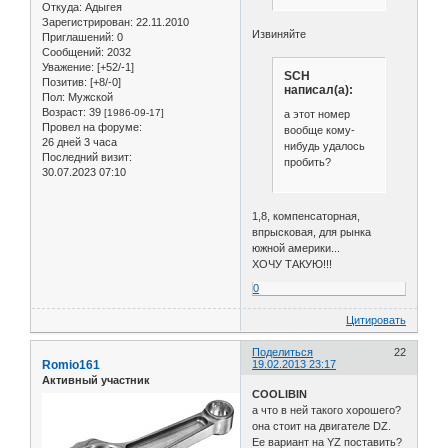
Откуда:
Адыгея
Зарегистрирован
: 22.11.2010
Извиняйте
Приглашений:
0
Сообщений:
2032
Уважение:
[+52/-1]
SCH
Позитив:
[+8/-0]
написал(а):
Пол:
Мужской
Возраст:
39
[1986-09-17]
а этот номер
Провел на форуме:
вообще кому-
26 дней 3 часа
нибудь удалось
Последний визит:
пробить?
30.07.2023 07:10
1,8, компенсаторная,
впрысковая, для рынка
южной америки...
ХОЧУ ТАКУЮ!!!
0
Цитировать
Поделиться
22
Romio161
19.02.2013 23:17
Активный участник
COOLIBIN
а что в ней такого хорошего?
она стоит на двигателе DZ.
Ее вариант на YZ поставить?