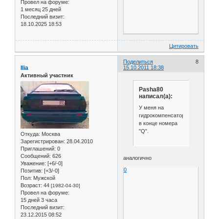
Провел на форуме:
1 месяц 25 дней
Последний визит:
18.10.2025 18:53
Цитировать
Поделиться
8
Ilia
15.10.2011 18:38
Активный участник
Pasha80
написал(а):
У меня на
гидрокомпенсаторной
в конце номера
"Q".
Откуда:
Москва
Зарегистрирован
: 28.04.2010
Приглашений:
0
Сообщений:
626
аналогично
Уважение:
[+6/-0]
0
Позитив:
[+3/-0]
Пол:
Мужской
Возраст:
44
[1982-04-30]
Провел на форуме:
15 дней 3 часа
Последний визит:
23.12.2015 08:52