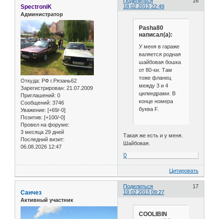
Поделиться
16
SpectroniK
18.02.2013 22:49
Администратор
Pasha80
написал(а):
У меня в гараже
валяется родная
шайбовая бошка
от 80-ки. Там
тоже фланец
Откуда:
РФ г.Рязань62
между 3 и 4
Зарегистрирован
: 21.07.2009
цилиндрами. В
Приглашений:
0
конце номера
Сообщений:
3746
буква F.
Уважение:
[+69/-0]
Позитив:
[+100/-0]
Провел на форуме:
3 месяца 29 дней
Такая же есть и у меня.
Последний визит:
Шайбовая.
06.08.2026 12:47
0
Цитировать
Поделиться
17
Санчез
19.02.2013 09:27
Активный участник
COOLIBIN