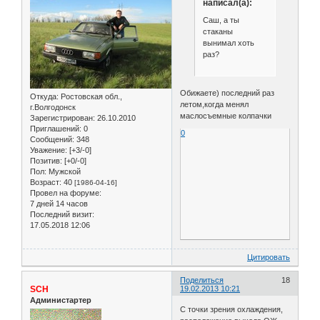
написал(а):
Саш, а ты
стаканы
вынимал хоть
раз?
Обижаете) последний раз
Откуда:
Ростовская обл.,
летом,когда менял
г.Волгодонск
маслосъемные колпачки
Зарегистрирован
: 26.10.2010
Приглашений:
0
0
Сообщений:
348
Уважение:
[+3/-0]
Позитив:
[+0/-0]
Пол:
Мужской
Возраст:
40
[1986-04-16]
Провел на форуме:
7 дней 14 часов
Последний визит:
17.05.2018 12:06
Цитировать
Поделиться
18
SCH
19.02.2013 10:21
Администартер
С точки зрения охлаждения,