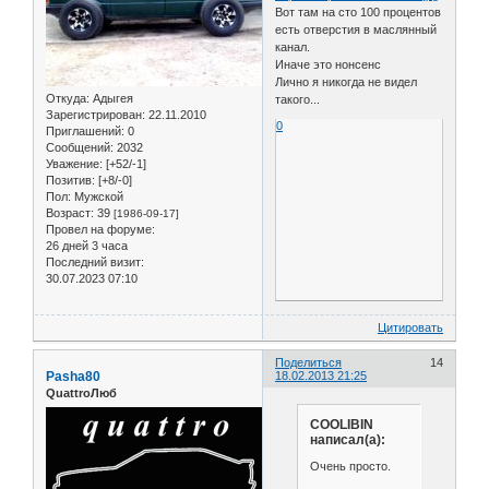
Вот там на сто 100 процентов
есть отверстия в маслянный
канал.
Иначе это нонсенс
Лично я никогда не видел
Откуда:
Адыгея
такого...
Зарегистрирован
: 22.11.2010
0
Приглашений:
0
Сообщений:
2032
Уважение:
[+52/-1]
Позитив:
[+8/-0]
Пол:
Мужской
Возраст:
39
[1986-09-17]
Провел на форуме:
26 дней 3 часа
Последний визит:
30.07.2023 07:10
Цитировать
Поделиться
14
Pasha80
18.02.2013 21:25
QuattroЛюб
COOLIBIN
написал(а):
Очень просто.