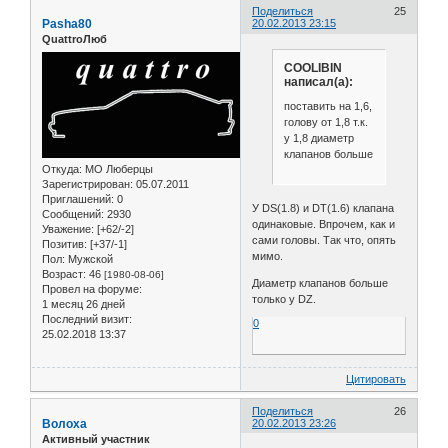
Поделиться
25
Pasha80
20.02.2013 23:15
QuattroЛюб
COOLIBIN
написал(а):
поставить на 1,6,
голову от 1,8 т.к.
у 1,8 диаметр
клапанов больше
Откуда:
МО Люберцы
Зарегистрирован
: 05.07.2011
Приглашений:
0
У DS(1.8) и DT(1.6) клапана
Сообщений:
2930
одинаковые. Впрочем, как и
Уважение:
[+62/-2]
сами головы. Так что, опять
Позитив:
[+37/-1]
мимо.
Пол:
Мужской
Возраст:
46
[1980-08-06]
Диаметр клапанов больше
Провел на форуме:
только у DZ.
1 месяц 26 дней
Последний визит:
0
25.02.2018 13:37
Цитировать
Поделиться
26
Волоха
20.02.2013 23:26
Активный участник