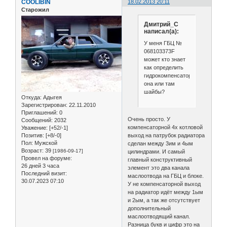
COOLIBIN
18.02.2013 20:11
Старожил
Дмитрий_С
написал(а):
У меня ГБЦ №
068103373F
может кто знает
как определить
гидрокомпенсаторная
она или там
шайбы?
Откуда:
Адыгея
Зарегистрирован
: 22.11.2010
Приглашений:
0
Очень просто. У
Сообщений:
2032
компенсаторной 4х котловой
Уважение:
[+52/-1]
Позитив:
[+8/-0]
выход на патрубок радиатора
Пол:
Мужской
сделан между 3им и 4ым
Возраст:
39
[1986-09-17]
цилиндрами. И самый
Провел на форуме:
главный конструктивный
26 дней 3 часа
элемент это два канала
Последний визит:
маслоотвода на ГБЦ и блоке.
30.07.2023 07:10
У не компенсаторной выход
на радиатор идёт между 1ым
и 2ым, а так же отсутствует
дополнительный
маслоотводящий канал.
Разница букв и цифр это на