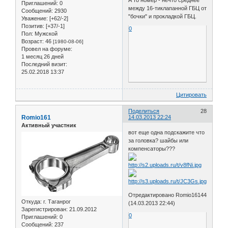
Приглашений:
0
между 16-тиклапанной ГБЦ от
Сообщений:
2930
"бочки" и прокладкой ГБЦ.
Уважение:
[+62/-2]
Позитив:
[+37/-1]
0
Пол:
Мужской
Возраст:
46
[1980-08-06]
Провел на форуме:
1 месяц 26 дней
Последний визит:
25.02.2018 13:37
Цитировать
Поделиться
28
Romio161
14.03.2013 22:24
Активный участник
вот еще одна подскажите что
за головка? шайбы или
компенсаторы???
Отредактировано Romio16144
Откуда:
г. Таганрог
(14.03.2013 22:44)
Зарегистрирован
: 21.09.2012
0
Приглашений:
0
Сообщений:
237