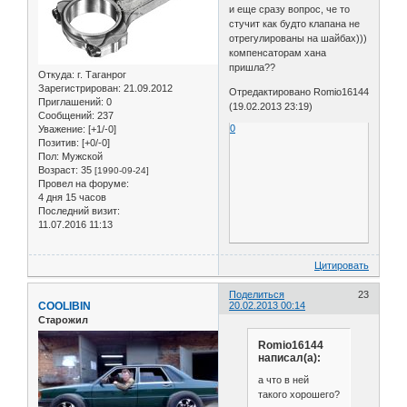
и еще сразу вопрос, че то
стучит как будто клапана не
отрегулированы на шайбах)))
компенсаторам хана
пришла??
Откуда:
г. Таганрог
Зарегистрирован
: 21.09.2012
Отредактировано Romio16144
Приглашений:
0
(19.02.2013 23:19)
Сообщений:
237
0
Уважение:
[+1/-0]
Позитив:
[+0/-0]
Пол:
Мужской
Возраст:
35
[1990-09-24]
Провел на форуме:
4 дня 15 часов
Последний визит:
11.07.2016 11:13
Цитировать
Поделиться
23
COOLIBIN
20.02.2013 00:14
Старожил
Romio16144
написал(а):
а что в ней
такого хорошего?