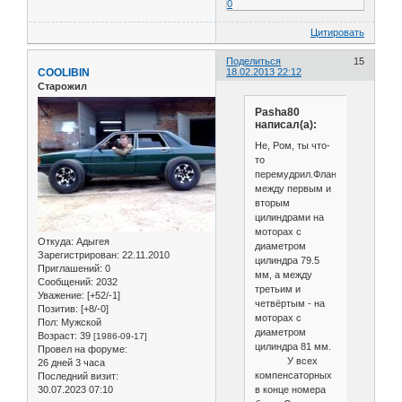
0
Цитировать
Поделиться
15
COOLIBIN
18.02.2013 22:12
Старожил
Pasha80
написал(а):
Не, Ром, ты что-
то
перемудрил.Фланец
между первым и
вторым
цилиндрами на
моторах с
Откуда:
Адыгея
диаметром
Зарегистрирован
: 22.11.2010
цилиндра 79.5
Приглашений:
0
мм, а между
Сообщений:
2032
третьим и
Уважение:
[+52/-1]
четвёртым - на
Позитив:
[+8/-0]
моторах с
Пол:
Мужской
диаметром
Возраст:
39
[1986-09-17]
цилиндра 81 мм.
Провел на форуме:
У всех
26 дней 3 часа
компенсаторных
Последний визит:
в конце номера
30.07.2023 07:10