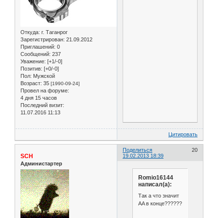
Откуда:
г. Таганрог
Зарегистрирован
: 21.09.2012
Приглашений:
0
Сообщений:
237
Уважение:
[+1/-0]
Позитив:
[+0/-0]
Пол:
Мужской
Возраст:
35
[1990-09-24]
Провел на форуме:
4 дня 15 часов
Последний визит:
11.07.2016 11:13
Цитировать
Поделиться
20
SCH
19.02.2013 18:39
Администартер
Romio16144
написал(а):
Так а что значит
AA в конце??????