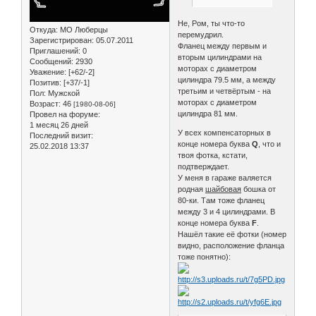
Не, Ром, ты что-то
Откуда:
МО Люберцы
перемудрил.
Зарегистрирован
: 05.07.2011
Фланец между первым и
Приглашений:
0
вторым цилиндрами на
Сообщений:
2930
моторах с диаметром
Уважение:
[+62/-2]
цилиндра 79.5 мм, а между
Позитив:
[+37/-1]
третьим и четвёртым - на
Пол:
Мужской
моторах с диаметром
Возраст:
46
[1980-08-06]
цилиндра 81 мм.
Провел на форуме:
1 месяц 26 дней
У всех компенсаторных в
Последний визит:
конце номера буква
Q
, что и
25.02.2018 13:37
твоя фотка, кстати,
подтверждает.
У меня в гараже валяется
родная
шайбовая
бошка от
80-ки. Там тоже фланец
между 3 и 4 цилиндрами. В
конце номера буква
F
.
Нашёл такие её фотки (номер
видно, расположение фланца
тоже понятно):