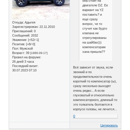
она стоит на
двигателе DZ. Ее
вариант на YZ
поставить? и
еще сразу
Откуда:
Адыгея
вопрос, че то
Зарегистрирован
: 22.11.2010
стучит как будто
Приглашений:
0
клапана не
Сообщений:
2032
отрегулированы
Уважение:
[+52/-1]
на шайбах)))
Позитив:
[+8/-0]
компенсаторам
Пол:
Мужской
хана пришла??
Возраст:
39
[1986-09-17]
Провел на форуме:
26 дней 3 часа
Последний визит:
Всё зависит от звука, если
30.07.2023 07:10
звонкий и по
продолжительности очень
короткий то компенсатор (ы),
сразу несколько выходят
очень редко... А если
глуховатый и относительно
компенсаторного, длинный то
это толкатель болтается в
корпусе головы, не лечится...
0
Цитировать