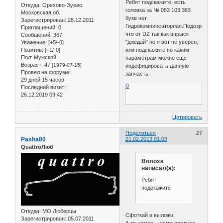
Ребят подскажите, есть
Откуда:
Орехово-Зуево.
головка за № 053 103 383
Московская об.
букв нет.
Зарегистрирован
: 28.12.2011
Гидрокомпинсаторная.Подозреваю
Приглашений:
0
что от DZ так как впрыск
Сообщений:
367
"джедай" но я вот не уверен,
Уважение:
[+5/-0]
Позитив:
[+1/-0]
или подскажите по каким
Пол:
Мужской
параметрам можно ещё
Возраст:
47
[1979-07-15]
индефицировать данную
Провел на форуме:
запчасть.
29 дней 15 часов
0
Последний визит:
26.12.2019 09:42
Цитировать
Поделиться
27
Pasha80
21.02.2013 01:03
QuattroЛюб
Волоха
написал(а):
Ребят
подскажите
Откуда:
МО Люберцы
Сфоткай и выложи.
Зарегистрирован
: 05.07.2011
А то номер - нечто среднее