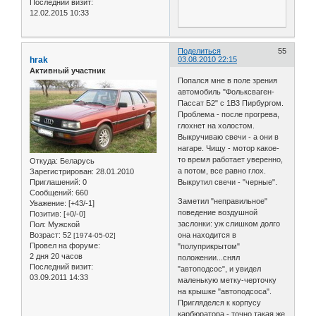
Последний визит:
12.02.2015 10:33
Поделиться
55
hrak
03.08.2010 22:15
Активный участник
Попался мне в поле зрения
автомобиль "Фольксваген-
Пассат Б2" с 1В3 Пирбургом.
Проблема - после прогрева,
глохнет на холостом.
Выкручиваю свечи - а они в
нагаре. Чищу - мотор какое-
то время работает уверенно,
Откуда:
Беларусь
а потом, все равно глох.
Зарегистрирован
: 28.01.2010
Приглашений:
0
Выкрутил свечи - "черные".
Сообщений:
660
Заметил "неправильное"
Уважение:
[+43/-1]
поведение воздушной
Позитив:
[+0/-0]
заслонки: уж слишком долго
Пол:
Мужской
Возраст:
52
она находится в
[1974-05-02]
Провел на форуме:
"полуприкрытом"
2 дня 20 часов
положении...снял
Последний визит:
"автоподсос", и увидел
03.09.2011 14:33
маленькую метку-черточку
на крышке "автоподсоса".
Пригляделся к корпусу
карбюратора - точно такая же