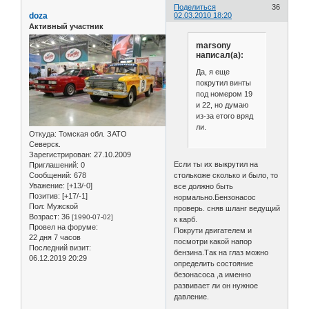
Поделиться
36
doza
02.03.2010 18:20
Активный участник
marsony
написал(а):
Да, я еще
покрутил винты
под номером 19
и 22, но думаю
из-за етого вряд
ли.
Откуда:
Томская обл. ЗАТО
Северск.
Зарегистрирован
: 27.10.2009
Если ты их выкрутил на
Приглашений:
0
Сообщений:
678
столькоже сколько и было, то
Уважение:
[+13/-0]
все должно быть
Позитив:
[+17/-1]
нормально.Бензонасос
Пол:
Мужской
проверь. сняв шланг ведущий
Возраст:
36
[1990-07-02]
к карб.
Провел на форуме:
Покрути двигателем и
22 дня 7 часов
посмотри какой напор
Последний визит:
бензина.Так на глаз можно
06.12.2019 20:29
определить состояние
безонасоса ,а именно
развивает ли он нужное
давление.