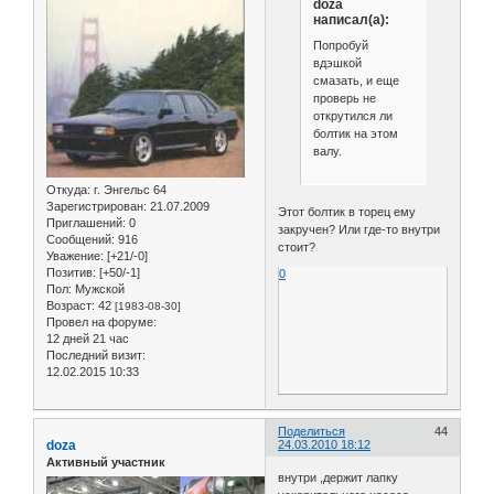
doza
написал(а):
Попробуй
вдэшкой
смазать, и еще
проверь не
открутился ли
болтик на этом
валу.
Откуда:
г. Энгельс 64
Зарегистрирован
: 21.07.2009
Этот болтик в торец ему
Приглашений:
0
закручен? Или где-то внутри
Сообщений:
916
стоит?
Уважение:
[+21/-0]
Позитив:
[+50/-1]
0
Пол:
Мужской
Возраст:
42
[1983-08-30]
Провел на форуме:
12 дней 21 час
Последний визит:
12.02.2015 10:33
Поделиться
44
doza
24.03.2010 18:12
Активный участник
внутри ,держит лапку