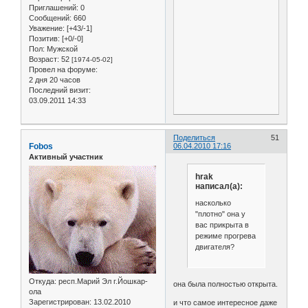
Приглашений:
0
Сообщений:
660
Уважение:
[+43/-1]
Позитив:
[+0/-0]
Пол:
Мужской
Возраст:
52
[1974-05-02]
Провел на форуме:
2 дня 20 часов
Последний визит:
03.09.2011 14:33
Поделиться
51
Fobos
06.04.2010 17:16
Активный участник
hrak
написал(а):
насколько
"плотно" она у
вас прикрыта в
режиме прогрева
двигателя?
Откуда:
респ.Марий Эл г.Йошкар-
она была полностью открыта.
ола
Зарегистрирован
: 13.02.2010
и что самое интересное даже