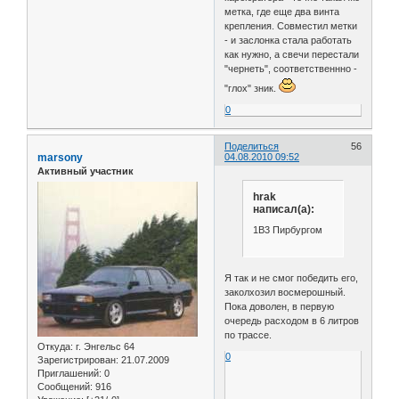
метка, где еще два винта
крепления. Совместил метки
- и заслонка стала работать
как нужно, а свечи перестали
"чернеть", соответственнно -
"глох" зник.
0
Поделиться
56
marsony
04.08.2010 09:52
Активный участник
hrak
написал(а):
1В3 Пирбургом
Я так и не смог победить его,
заколхозил восмерошный.
Пока доволен, в первую
очередь расходом в 6 литров
по трассе.
Откуда:
г. Энгельс 64
0
Зарегистрирован
: 21.07.2009
Приглашений:
0
Сообщений:
916