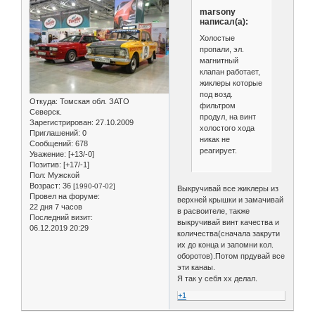
marsony
написал(а):
Холостые
пропали, эл.
магнитный
клапан работает,
жиклеры которые
под возд.
Откуда:
Томская обл. ЗАТО
фильтром
Северск.
продул, на винт
Зарегистрирован
: 27.10.2009
холостого хода
Приглашений:
0
никак не
Сообщений:
678
реагирует.
Уважение:
[+13/-0]
Позитив:
[+17/-1]
Пол:
Мужской
Возраст:
36
[1990-07-02]
Выкручивай все жиклеры из
Провел на форуме:
верхней крышки и замачивай
22 дня 7 часов
в расвоителе, также
Последний визит:
выкручивай винт качества и
06.12.2019 20:29
количества(сначала закрути
их до конца и запомни кол.
оборотов).Потом прдувай все
эти канаы.
Я так у себя хх делал.
+1