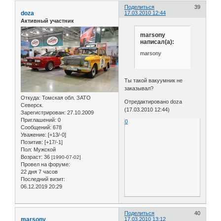
Поделиться
39
doza
17.03.2010 12:44
Активный участник
marsony
написал(а):
marsony
Ты такой вакуумник не
заказывал?
Откуда:
Томская обл. ЗАТО
Отредактировано doza
Северск.
(17.03.2010 12:44)
Зарегистрирован
: 27.10.2009
Приглашений:
0
0
Сообщений:
678
Уважение:
[+13/-0]
Позитив:
[+17/-1]
Пол:
Мужской
Возраст:
36
[1990-07-02]
Провел на форуме:
22 дня 7 часов
Последний визит:
06.12.2019 20:29
Поделиться
40
marsony
17.03.2010 13:12