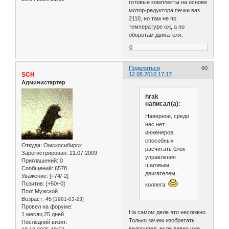
готовые комплекты на основе
мотор-редуктора печки ваз
2110, но там не по
температуре ож, а по
оборотам двигателя.
0
Поделиться
60
SCH
12.08.2010 17:17
Администартер
hrak
написал(а):
Наверное, среди
нас нет
инженеров,
способных
Откуда:
Омскосибирск
расчитать блок
Зарегистрирован
: 21.07.2009
управления
Приглашений:
0
шаговым
Сообщений:
6578
двигателем,
Уважение:
[+74/-2]
Позитив:
[+50/-0]
коллега.
Пол:
Мужской
Возраст:
45
[1981-03-23]
Провел на форуме:
На самом деле это несложно.
1 месяц 25 дней
Только зачем изобретать
Последний визит:
велосипед, если давно уже