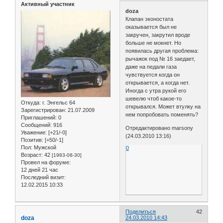
Активный участник
doza
Клапан эконостата
оказывается был не
закручен, закрутил вроде
больше не мокнет. Но
появилась другая проблема:
рычажок под № 16 заедает,
даже на педали газа
чувствуется когда он
открывается, а когда нет.
Иногда с утра рукой его
шевелю чтоб какое-то
Откуда:
г. Энгельс 64
открывался. Может втулку на
Зарегистрирован
: 21.07.2009
нем попробовать поменять?
Приглашений:
0
Сообщений:
916
Отредактировано marsony
Уважение:
[+21/-0]
(24.03.2010 13:16)
Позитив:
[+50/-1]
Пол:
Мужской
0
Возраст:
42
[1983-08-30]
Провел на форуме:
12 дней 21 час
Последний визит:
12.02.2015 10:33
Поделиться
42
doza
24.03.2010 14:43