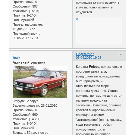
Приглашений:
0
прикладывая силу изменить
Сообщений:
307
угол заслонки изменить
Уважение:
[+5/-0]
неудается.
Позитив:
[+2/-0]
0
Пол:
Мужской
Провел на форуме:
16 дней 21 час
Последний визит:
05.05.2017 17:23
Поделиться
52
hrak
06.04.2010 19:03
Активный участник
Коллега
Fobos
, при запуске и
прогреве двигателя,
воздушная заслонка должна
быть прикрыта, и
открываться по мере
прогрева двигателя. Ищите
причину, почему не двигается
пальцем воздушная
Откуда:
Беларусь
заслонка. Возможно, причина
Зарегистрирован
: 28.01.2010
Приглашений:
0
кроется в коррозии оськи
Сообщений:
660
привода на самом
Уважение:
[+43/-1]
"автоподсосе" (снять крышку,
Позитив:
[+0/-0]
куда тосольные трубки
Пол:
Мужской
прикручиваются, и
Возраст:
52
[1974-05-02]
посмотреть на привод).