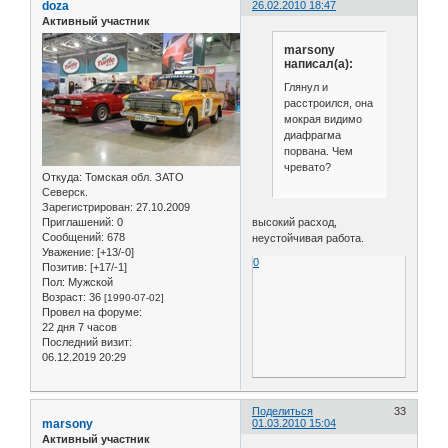
doza
26.02.2010 18:47
Активный участник
marsony
написал(а):
Глянул и
расстроился, она
мокрая видимо
диафрагма
порвана. Чем
чревато?
Откуда:
Томская обл. ЗАТО
Северск.
Зарегистрирован
: 27.10.2009
высокий расход,
Приглашений:
0
Сообщений:
678
неустойчивая работа.
Уважение:
[+13/-0]
0
Позитив:
[+17/-1]
Пол:
Мужской
Возраст:
36
[1990-07-02]
Провел на форуме:
22 дня 7 часов
Последний визит:
06.12.2019 20:29
Поделиться
33
marsony
01.03.2010 15:04
Активный участник