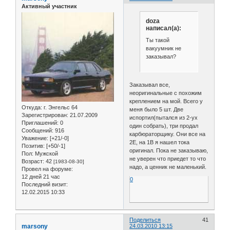
Активный участник
doza
написал(а):
Ты такой
вакуумник не
заказывал?
Заказывал все,
неоригинальные с похожим
креплением на мой. Всего у
Откуда:
г. Энгельс 64
меня было 5 шт. Две
Зарегистрирован
: 21.07.2009
испортил(пытался из 2-ух
Приглашений:
0
один собрать), три продал
Сообщений:
916
карбюраторщику. Они все на
Уважение:
[+21/-0]
2Е, на 1B я нашел тока
Позитив:
[+50/-1]
оригинал. Пока не заказываю,
Пол:
Мужской
не уверен что приедет то что
Возраст:
42
[1983-08-30]
надо, а ценник не маленький.
Провел на форуме:
12 дней 21 час
0
Последний визит:
12.02.2015 10:33
Поделиться
41
marsony
24.03.2010 13:15