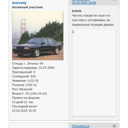
marsony
26.02.2010 18:06
Активный участник
kobrik
Честно говоря не знал что
они тока с оптовиками, не
правильную позицию держат.
0
Откуда:
г. Энгельс 64
Зарегистрирован
: 21.07.2009
Приглашений:
0
Сообщений:
916
Уважение:
[+21/-0]
Позитив:
[+50/-1]
Пол:
Мужской
Возраст:
42
[1983-08-30]
Провел на форуме:
12 дней 21 час
Последний визит:
12.02.2015 10:33
Поделиться
32