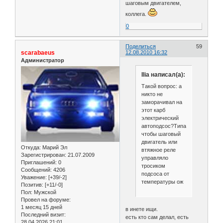
шаговым двигателем,
коллега.
0
Поделиться
59
scarabaeus
12.08.2010 16:32
Администратор
Ilia написал(а):
Такой вопрос: а
никто не
заморачивал на
этот карб
электрический
автоподсос?Типа
чтобы шаговый
двигатель или
Откуда:
Марий Эл
втяжное реле
Зарегистрирован
: 21.07.2009
управляло
Приглашений:
0
тросиком
Сообщений:
4206
подсоса от
Уважение:
[+39/-2]
температуры ож
Позитив:
[+11/-0]
Пол:
Мужской
Провел на форуме:
1 месяц 15 дней
в инете ищи.
Последний визит:
есть кто сам делал, есть
28.04.2026 21:01