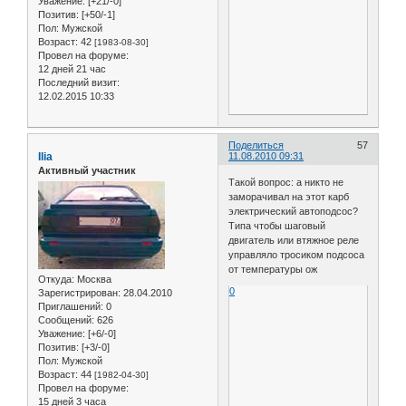
Уважение:
[+21/-0]
Позитив:
[+50/-1]
Пол:
Мужской
Возраст:
42
[1983-08-30]
Провел на форуме:
12 дней 21 час
Последний визит:
12.02.2015 10:33
Поделиться
57
Ilia
11.08.2010 09:31
Активный участник
Такой вопрос: а никто не
заморачивал на этот карб
электрический автоподсос?
Типа чтобы шаговый
двигатель или втяжное реле
управляло тросиком подсоса
от температуры ож
Откуда:
Москва
0
Зарегистрирован
: 28.04.2010
Приглашений:
0
Сообщений:
626
Уважение:
[+6/-0]
Позитив:
[+3/-0]
Пол:
Мужской
Возраст:
44
[1982-04-30]
Провел на форуме:
15 дней 3 часа