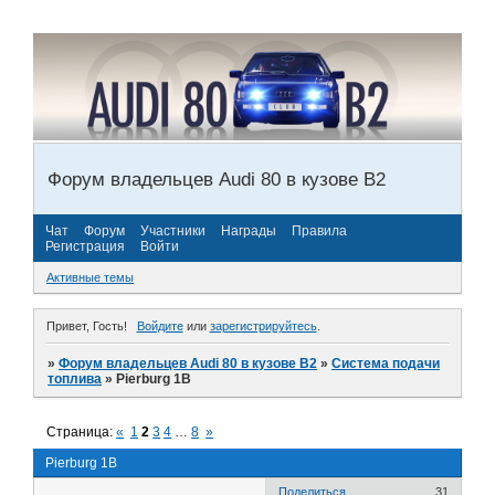
Форум владельцев Audi 80 в кузове В2
Чат
Форум
Участники
Награды
Правила
Регистрация
Войти
Активные темы
Привет, Гость!
Войдите
или
зарегистрируйтесь
.
»
Форум владельцев Audi 80 в кузове В2
»
Система подачи
топлива
»
Pierburg 1B
Страница:
«
1
2
3
4
…
8
»
Pierburg 1B
Поделиться
31