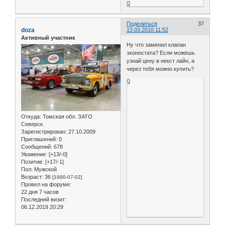
0
Поделиться
37
doza
13.03.2010 11:52
Активный участник
Ну что заменил клапан
эконостата? Если можешь
узнай цену в некст лайн, а
через тебя можно купить?
0
Откуда:
Томская обл. ЗАТО
Северск.
Зарегистрирован
: 27.10.2009
Приглашений:
0
Сообщений:
678
Уважение:
[+13/-0]
Позитив:
[+17/-1]
Пол:
Мужской
Возраст:
36
[1990-07-02]
Провел на форуме:
22 дня 7 часов
Последний визит:
06.12.2019 20:29