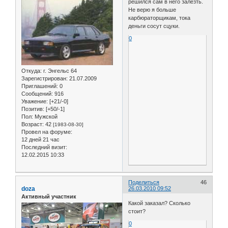
решился сам в него залезть.
Не верю я больше
карбюраторщикам, тока
деньги сосут сцуки.
0
Откуда:
г. Энгельс 64
Зарегистрирован
: 21.07.2009
Приглашений:
0
Сообщений:
916
Уважение:
[+21/-0]
Позитив:
[+50/-1]
Пол:
Мужской
Возраст:
42
[1983-08-30]
Провел на форуме:
12 дней 21 час
Последний визит:
12.02.2015 10:33
Поделиться
46
doza
26.03.2010 09:52
Активный участник
Какой заказал? Сколько
стоит?
0