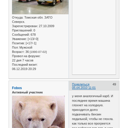
Откуда:
Томская обл. ЗАТО
Северск.
Зарегистрирован
: 27.10.2009
Приглашений:
0
Сообщений:
678
Уважение:
[+13/-0]
Позитив:
[+17/-1]
Пол:
Мужской
Возраст:
36
[1990-07-02]
Провел на форуме:
22 дня 7 часов
Последний визит:
06.12.2019 20:29
Поделиться
49
Fobos
05.04.2010 11:01
Активный участник
у меня аналогичный карб. И
последнее время машина
глохнет на холодную.
приходится долго
подкачивать бензин
педалькой, чтобы не глохла.
как только все прогреется