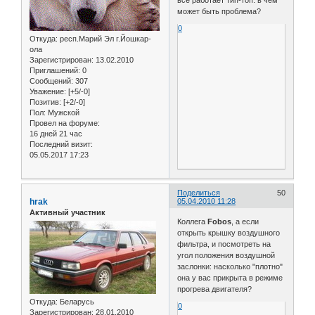
все работает тип-топ. в чем
может быть проблема?
0
Откуда:
респ.Марий Эл г.Йошкар-
ола
Зарегистрирован
: 13.02.2010
Приглашений:
0
Сообщений:
307
Уважение:
[+5/-0]
Позитив:
[+2/-0]
Пол:
Мужской
Провел на форуме:
16 дней 21 час
Последний визит:
05.05.2017 17:23
Поделиться
50
hrak
05.04.2010 11:28
Активный участник
Коллега
Fobos
, а если
открыть крышку воздушного
фильтра, и посмотреть на
угол положения воздушной
заслонки: насколько "плотно"
она у вас прикрыта в режиме
прогрева двигателя?
Откуда:
Беларусь
0
Зарегистрирован
: 28.01.2010