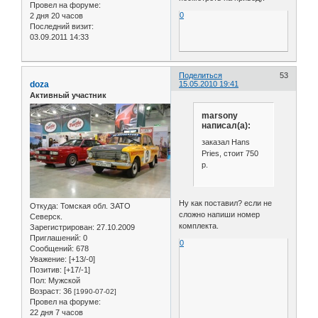
Провел на форуме:
0
2 дня 20 часов
Последний визит:
03.09.2011 14:33
Поделиться
53
doza
15.05.2010 19:41
Активный участник
marsony
написал(а):
заказал Hans
Pries, стоит 750
р.
Ну как поставил? если не
Откуда:
Томская обл. ЗАТО
сложно напиши номер
Северск.
комплекта.
Зарегистрирован
: 27.10.2009
Приглашений:
0
0
Сообщений:
678
Уважение:
[+13/-0]
Позитив:
[+17/-1]
Пол:
Мужской
Возраст:
36
[1990-07-02]
Провел на форуме:
22 дня 7 часов