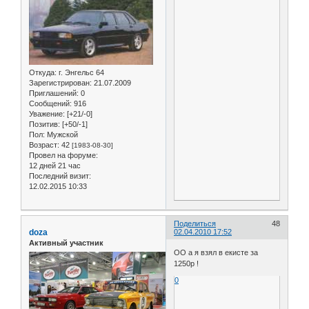
Откуда:
г. Энгельс 64
Зарегистрирован
: 21.07.2009
Приглашений:
0
Сообщений:
916
Уважение:
[+21/-0]
Позитив:
[+50/-1]
Пол:
Мужской
Возраст:
42
[1983-08-30]
Провел на форуме:
12 дней 21 час
Последний визит:
12.02.2015 10:33
Поделиться
48
doza
02.04.2010 17:52
Активный участник
ОО а я взял в екисте за
1250р !
0