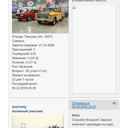
ускорительного насоса.
+1
Откуда:
Томская обл. ЗАТО
Северск.
Зарегистрирован
: 27.10.2009
Приглашений:
0
Сообщений:
678
Уважение:
[+13/-0]
Позитив:
[+17/-1]
Пол:
Мужской
Возраст:
36
[1990-07-02]
Провел на форуме:
22 дня 7 часов
Последний визит:
06.12.2019 20:29
Поделиться
45
marsony
25.03.2010 10:37
Активный участник
doza
Спасибо большое! Заказал
комплект прокладок на карб,