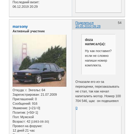
Последний визит:
06.12.2019 20:29
Поделиться
54
marsony
16.05.2010 09:28
Активный участник
doza
написал(а):
Ну как поставил?
если не сложно
напиши номер
комплекта.
Отказали его из-за
переоценки, перезаказывать
Откуда:
г. Энгельс 64
не стал, так как начал
Зарегистрирован
: 21.07.2009
капиталить мотор. Номер 100
Приглашений:
0
704 546, щас он подешевел
Сообщений:
916
0
Уважение:
[+21/-0]
Позитив:
[+50/-1]
Пол:
Мужской
Возраст:
42
[1983-08-30]
Провел на форуме:
12 дней 21 час