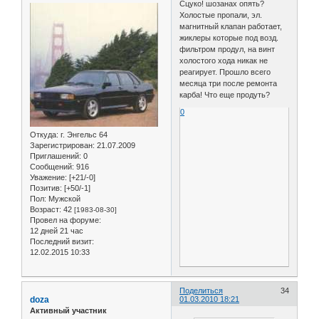
Сцуко! шозанах опять?
Холостые пропали, эл.
магнитный клапан работает,
жиклеры которые под возд.
фильтром продул, на винт
холостого хода никак не
реагирует. Прошло всего
месяца три после ремонта
карба! Что еще продуть?
0
Откуда:
г. Энгельс 64
Зарегистрирован
: 21.07.2009
Приглашений:
0
Сообщений:
916
Уважение:
[+21/-0]
Позитив:
[+50/-1]
Пол:
Мужской
Возраст:
42
[1983-08-30]
Провел на форуме:
12 дней 21 час
Последний визит:
12.02.2015 10:33
Поделиться
34
doza
01.03.2010 18:21
Активный участник