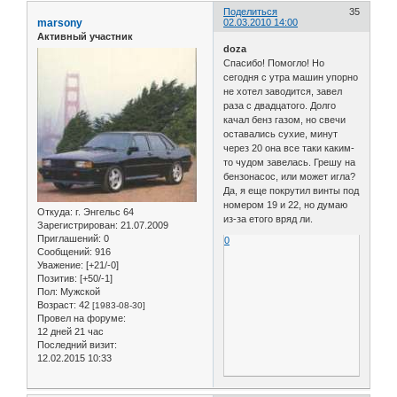
Поделиться
35
marsony
02.03.2010 14:00
Активный участник
doza
Спасибо! Помогло! Но
сегодня с утра машин упорно
не хотел заводится, завел
раза с двадцатого. Долго
качал бенз газом, но свечи
оставались сухие, минут
через 20 она все таки каким-
то чудом завелась. Грешу на
бензонасос, или может игла?
Да, я еще покрутил винты под
номером 19 и 22, но думаю
Откуда:
г. Энгельс 64
из-за етого вряд ли.
Зарегистрирован
: 21.07.2009
Приглашений:
0
0
Сообщений:
916
Уважение:
[+21/-0]
Позитив:
[+50/-1]
Пол:
Мужской
Возраст:
42
[1983-08-30]
Провел на форуме:
12 дней 21 час
Последний визит:
12.02.2015 10:33