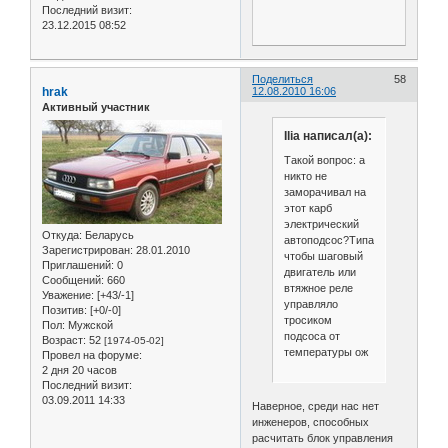
Последний визит:
23.12.2015 08:52
Поделиться
58
hrak
12.08.2010 16:06
Активный участник
Ilia написал(а):
Такой вопрос: а
никто не
заморачивал на
этот карб
электрический
Откуда:
Беларусь
автоподсос?Типа
Зарегистрирован
: 28.01.2010
чтобы шаговый
Приглашений:
0
двигатель или
Сообщений:
660
втяжное реле
Уважение:
[+43/-1]
управляло
Позитив:
[+0/-0]
тросиком
Пол:
Мужской
подсоса от
Возраст:
52
[1974-05-02]
температуры ож
Провел на форуме:
2 дня 20 часов
Последний визит:
03.09.2011 14:33
Наверное, среди нас нет
инженеров, способных
расчитать блок управления