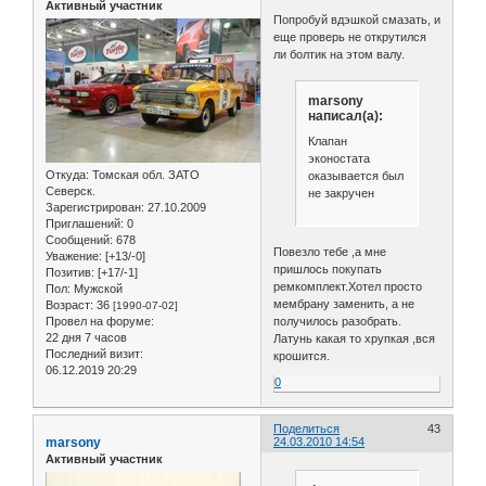
Активный участник
Попробуй вдэшкой смазать, и
еще проверь не открутился
ли болтик на этом валу.
marsony
написал(а):
Клапан
эконостата
Откуда:
Томская обл. ЗАТО
оказывается был
Северск.
не закручен
Зарегистрирован
: 27.10.2009
Приглашений:
0
Сообщений:
678
Повезло тебе ,а мне
Уважение:
[+13/-0]
пришлось покупать
Позитив:
[+17/-1]
ремкомплект.Хотел просто
Пол:
Мужской
мембрану заменить, а не
Возраст:
36
[1990-07-02]
Провел на форуме:
получилось разобрать.
22 дня 7 часов
Латунь какая то хрупкая ,вся
Последний визит:
крошится.
06.12.2019 20:29
0
Поделиться
43
marsony
24.03.2010 14:54
Активный участник