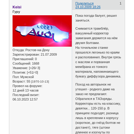
Поделиться
1
Keisi
24.10.2009 18:26
Гуру
Пока погода балует, решил
заняться.
Снимается трамблёр,
вакуумный корректор
зажигания держится на нём
двумя болтами.
На точильном станке
Откуда:
Ростов-на-Дону
прошелся легонько по краям
Зарегистрирован
: 21.07.2009
и располовинил. Внутри грязь
Приглашений:
0
с маслом и порванная
Сообщений:
1668
мембрана из тонкого
Уважение:
[+26/-3]
материала, напоминающего
Позитив:
[+51/-0]
бумагу диффузора динамика.
Пол:
Мужской
Возраст:
55
[1970-10-13]
Поход на авторынок не
Провел на форуме:
утешил - родного даже на
12 дней 13 часов
заказ не предлагают.
Последний визит:
Обратился в ТАЗоряды.
06.10.2023 12:57
Корректоры есть на классику,
девятки... 120-150 р. В
принципе подходят, разница
лишь в креплении к корпусу
(короткое, до гнёзд болтов не
достанет), тяге (штоки
длиннее и изогнуты по