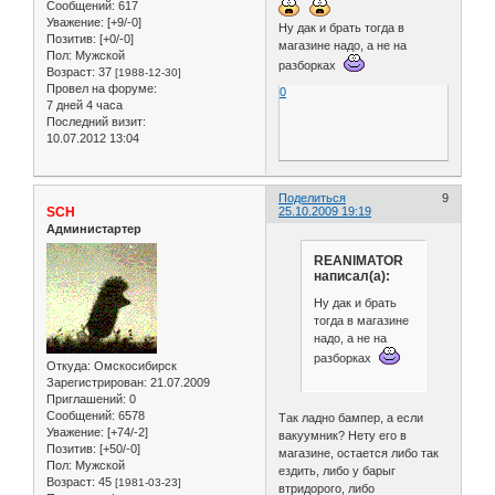
Сообщений:
617
Уважение:
[+9/-0]
Ну дак и брать тогда в
Позитив:
[+0/-0]
магазине надо, а не на
Пол:
Мужской
разборках
Возраст:
37
[1988-12-30]
Провел на форуме:
0
7 дней 4 часа
Последний визит:
10.07.2012 13:04
Поделиться
9
SCH
25.10.2009 19:19
Администартер
REANIMATOR
написал(а):
Ну дак и брать
тогда в магазине
надо, а не на
разборках
Откуда:
Омскосибирск
Зарегистрирован
: 21.07.2009
Приглашений:
0
Сообщений:
6578
Так ладно бампер, а если
Уважение:
[+74/-2]
вакуумник? Нету его в
Позитив:
[+50/-0]
магазине, остается либо так
Пол:
Мужской
ездить, либо у барыг
Возраст:
45
[1981-03-23]
втридорого, либо