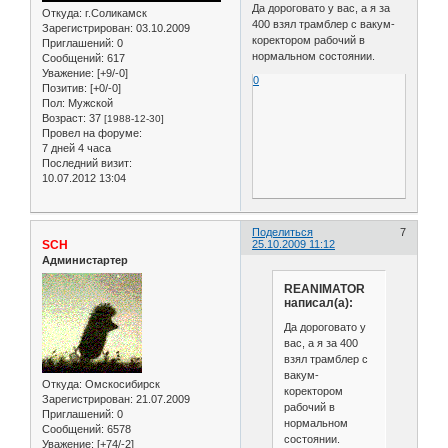
Да дороговато у вас, а я за
Откуда:
г.Соликамск
400 взял трамблер с вакум-
Зарегистрирован
: 03.10.2009
коректором рабочий в
Приглашений:
0
нормальном состоянии.
Сообщений:
617
Уважение:
[+9/-0]
0
Позитив:
[+0/-0]
Пол:
Мужской
Возраст:
37
[1988-12-30]
Провел на форуме:
7 дней 4 часа
Последний визит:
10.07.2012 13:04
Поделиться
7
SCH
25.10.2009 11:12
Администартер
REANIMATOR
написал(а):
Да дороговато у
вас, а я за 400
взял трамблер с
вакум-
Откуда:
Омскосибирск
коректором
Зарегистрирован
: 21.07.2009
рабочий в
Приглашений:
0
нормальном
Сообщений:
6578
состоянии.
Уважение:
[+74/-2]