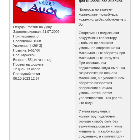
для мысленного анализа.
"Вопросы по вакуум-
корректору трамблера:
нужен ли, куда подключать и
др.
Откуда:
Ростов-на-Дону
Зарегистрирован
: 21.07.2009
Спортсмены подключают
Приглашений:
0
вакуумник к коллектору,
Сообщений:
1668
чтобы он не слишком
Уважение:
[+26/-3]
уменьшал опережение на
Позитив:
[+51/-0]
максимальных оборотах при
Пол:
Мужской
максимальных нагрузках.
Возраст:
55
[1970-10-13]
При нормальном
Провел на форуме:
подключении, когда жмеш на
12 дней 13 часов
газ разряжение сначала
Последний визит:
маленькое, а с увеличением
06.10.2023 12:57
оборотов возрастает -
опережение сначала
уменьшается, потом
увеличивается - как раз то,
что надо.
У меня ваккумник к
коллектору подключен...
раньше к карбу был, без
вакуумника совсем - тупит
машинёга... к карбу когда -
средненько, а к коллектору -