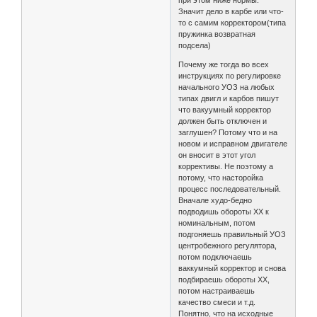
при этом ниже нормы.
Значит дело в карбе или что-
то с самим корректором(типа
пружинка возвратная
подсела)
Почему же тогда во всех
инструкциях по регулировке
начального УОЗ на любых
типах двигл и карбов пишут
что вакуумный корректор
должен быть отключен и
заглушен? Потому что и на
новом и исправном двигателе
он вносит в этот угол
коррективы. Не поэтому а
потому, что насторойка
процесс последовательный.
Вначале худо-бедно
подводишь обороты ХХ к
номинальным, потом
подгоняешь правильный УОЗ
центробежного регулятора,
потом подключаешь
ваккумный корректор и снова
подбираешь обороты ХХ,
потом настраиваешь
качество смеси и т.д.
Понятно, что на исходные