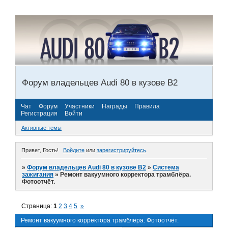
Форум владельцев Audi 80 в кузове В2
Чат
Форум
Участники
Награды
Правила
Регистрация
Войти
Активные темы
Привет, Гость!
Войдите
или
зарегистрируйтесь
.
»
Форум владельцев Audi 80 в кузове В2
»
Система
зажигания
»
Ремонт вакуумного корректора трамблёра.
Фотоотчёт.
Страница:
1
2
3
4
5
»
Ремонт вакуумного корректора трамблёра. Фотоотчёт.