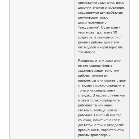
опережения зажигания, плюс
дополнительное опережение,
создаваемое центробежным
регулятором, плюс
доп.опережение от
"вакуумника". Суммарный
угол может достигать 30
градусов, в зависимости от
режима работы двигателя,
его модели и характеристик
трамблёра.
Распределители зажигания
имеют определённые,
заданные характеристики
работы, точные их
параметры и их соответствие
стандарту можно определить
только на специальных
стендах. В нашем случае мы
можем только определить
работает та или иная
система, вообще, или не
работает. Опытный мастер,
конечно, может и "на глаз"
достаточно точно определить
правильность характеристик
работы трамблёра и