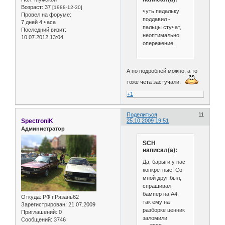
Возраст:
37
[1988-12-30]
чуть педальку
Провел на форуме:
поддавил -
7 дней 4 часа
пальцы стучат,
Последний визит:
неоптимально
10.07.2012 13:04
опережение.
А по подробней можно, а то
тоже чета застучали.
+1
Поделиться
11
SpectroniK
25.10.2009 19:51
Администратор
SCH
написал(а):
Да, барыги у нас
конкретные! Со
мной друг был,
спрашивал
бампер на А4,
Откуда:
РФ г.Рязань62
так ему на
Зарегистрирован
: 21.07.2009
разборке ценник
Приглашений:
0
заломили
Сообщений:
3746