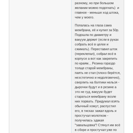
разному, но при большом
желании можно подогнать) и
главное - меньше ход штока,
чем у моего.
Попалась на глаза сама
мембрана, её и купил за 50р.
Подошла по диаметру и
вакуум держит (если в руках
собрать всё в целое и
сжимать). Переставил шток
(переклепал), собрал всё в
корпусе а вот как закрепить
по краям... Резина гораздо
толще старой мембраны,
паять не стал (плохо берётся,
неэстетично и недолговечно),
сверлить на болтики нельзя -
дырочки будут и в резине а
это не гуд, вакуум будет
стараться мембрану возле
них порвать. Придумал взять
обычный хомут, распустил
его, в тисках зажал вдоль и
простучал молотком -
получилась эдакая
"завальцовка"! Стянул им всё
в сборе и простучал уже по