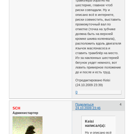
трамблёра обратно на
шестерню, главное чтоб
риски совпадали. Ну и
описано всё в интернете,
риски совместить, выставить
промежуточный вал по
отметке (точка на зубчике
должна быть на верхней
кромке шкива коленвала),
расположить вдоль двигателя
язычок маслонасоса и
ставить трамблёр на место.
Из-за наклонных шестерней
бегунок уедет немного, вот
ловить примерное положение
до и после и есть труд.
Отредактировано Keisi
(24.10.2009 23:39)
0
Поделиться
4
SCH
24.10.2009 23:46
Администартер
Keisi
написал(а):
Ну и описано всё