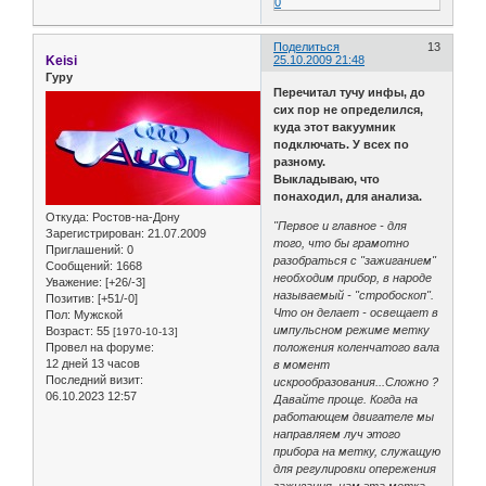
0
Поделиться
13
Keisi
25.10.2009 21:48
Гуру
Перечитал тучу инфы, до
сих пор не определился,
куда этот вакуумник
подключать. У всех по
разному.
Выкладываю, что
понаходил, для анализа.
Откуда:
Ростов-на-Дону
"Первое и главное - для
Зарегистрирован
: 21.07.2009
того, что бы грамотно
Приглашений:
0
разобраться с "зажиганием"
Сообщений:
1668
необходим прибор, в народе
Уважение:
[+26/-3]
называемый - "стробоскоп".
Позитив:
[+51/-0]
Что он делает - освещает в
Пол:
Мужской
импульсном режиме метку
Возраст:
55
[1970-10-13]
Провел на форуме:
положения коленчатого вала
12 дней 13 часов
в момент
Последний визит:
искрообразования...Сложно ?
06.10.2023 12:57
Давайте проще. Когда на
работающем двигателе мы
направляем луч этого
прибора на метку, служащую
для регулировки опережения
зажигания, нам эта метка