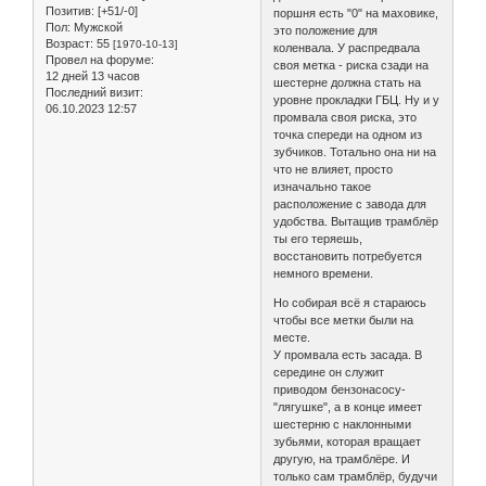
Позитив:
[+51/-0]
поршня есть "0" на маховике,
Пол:
Мужской
это положение для
Возраст:
55
[1970-10-13]
коленвала. У распредвала
Провел на форуме:
своя метка - риска сзади на
12 дней 13 часов
шестерне должна стать на
Последний визит:
уровне прокладки ГБЦ. Ну и у
06.10.2023 12:57
промвала своя риска, это
точка спереди на одном из
зубчиков. Тотально она ни на
что не влияет, просто
изначально такое
расположение с завода для
удобства. Вытащив трамблёр
ты его теряешь,
восстановить потребуется
немного времени.
Но собирая всё я стараюсь
чтобы все метки были на
месте.
У промвала есть засада. В
середине он служит
приводом бензонасосу-
"лягушке", а в конце имеет
шестерню с наклонными
зубьями, которая вращает
другую, на трамблёре. И
только сам трамблёр, будучи