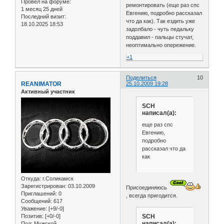
Провел на форуме:
ремонтировать (еще раз спс
1 месяц 25 дней
Евгению, подробно рассказал
Последний визит:
что да как). Так ездить уже
18.10.2025 18:53
задолбало - чуть педальку
поддавил - пальцы стучат,
неоптимально опережение.
+1
Поделиться
10
REANIMATOR
25.10.2009 19:28
Активный участник
SCH
написал(а):
еще раз спс
Евгению,
подробно
рассказал что да
как
Откуда:
г.Соликамск
Зарегистрирован
: 03.10.2009
Присоединяюсь
Приглашений:
0
, всегда пригодится.
Сообщений:
617
Уважение:
[+9/-0]
SCH
Позитив:
[+0/-0]
написал(а):
Пол:
Мужской