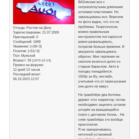
ВАЗовские все с
хитроизогнутыми длинными
штоками-пластинами. Но
завальцованы все. Впрочем
по фото видно, что это не
проблема. Теоретически,
Откуда:
Ростов-на-Дону
можно правильным
Зарегистрирован
: 21.07.2009
инструментом постараться
Приглашений:
0
Сообщений:
1668
ровно развальцевать,
Уважение:
[+26/-3]
потратив больше времени. И
Позитив:
[+51/-0]
аккуратно завальцевать
Пол:
Мужской
обратно. Мне терпения не
Возраст:
55
[1970-10-13]
хватило возиться долго со
Провел на форуме:
старым барахлом. Авто в
12 дней 13 часов
поездку понадобится.
Последний визит:
1500р за б/у, неслабо,
06.10.2023 12:57
учитывая что от пересыхания
они долго не живут.
На трамблёре два болтика
держит этот корректор, потом
необходимо зацепить штоком
штырёк на вращающейся
плате с датчиком Холла... Не
сняв трамблёра это вообще
проктология.
Я не заморачиваюсь
неточной установкой