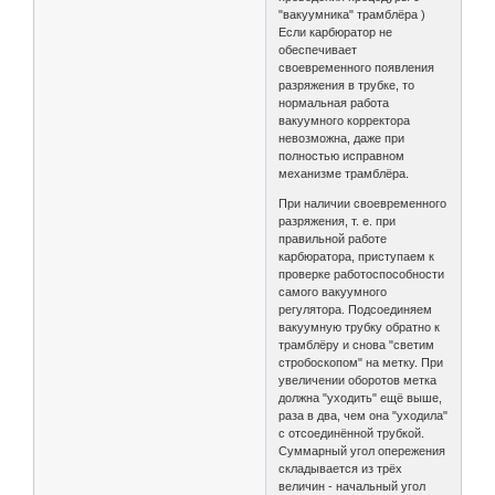
"вакуумника" трамблёра )
Если карбюратор не
обеспечивает
своевременного появления
разряжения в трубке, то
нормальная работа
вакуумного корректора
невозможна, даже при
полностью исправном
механизме трамблёра.
При наличии своевременного
разряжения, т. е. при
правильной работе
карбюратора, приступаем к
проверке работоспособности
самого вакуумного
регулятора. Подсоединяем
вакуумную трубку обратно к
трамблёру и снова "светим
стробоскопом" на метку. При
увеличении оборотов метка
должна "уходить" ещё выше,
раза в два, чем она "уходила"
с отсоединённой трубкой.
Суммарный угол опережения
складывается из трёх
величин - начальный угол