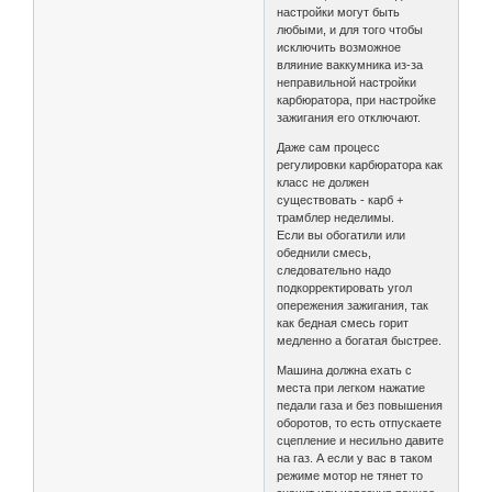
настройки могут быть
любыми, и для того чтобы
исключить возможное
вляиние ваккумника из-за
неправильной настройки
карбюратора, при настройке
зажигания его отключают.
Даже сам процесс
регулировки карбюратора как
класс не должен
существовать - карб +
трамблер неделимы.
Если вы обогатили или
обеднили смесь,
следовательно надо
подкорректировать угол
опережения зажигания, так
как бедная смесь горит
медленно а богатая быстрее.
Машина должна ехать с
места при легком нажатие
педали газа и без повышения
оборотов, то есть отпускаете
сцепление и несильно давите
на газ. А если у вас в таком
режиме мотор не тянет то