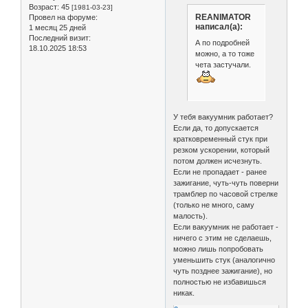
Возраст:
45
[1981-03-23]
REANIMATOR
Провел на форуме:
написал(а):
1 месяц 25 дней
Последний визит:
А по подробней
18.10.2025 18:53
можно, а то тоже
чета застучали.
У тебя вакуумник работает?
Если да, то допускается
кратковременный стук при
резком ускорении, который
потом должен исчезнуть.
Если не пропадает - ранее
зажигание, чуть-чуть поверни
трамблер по часовой стрелке
(только не много, саму
малость).
Если вакуумник не работает -
ничего с этим не сделаешь,
можно лишь попробовать
уменьшить стук (аналогично
чуть позднее зажигание), но
полностью не избавишься
никак.