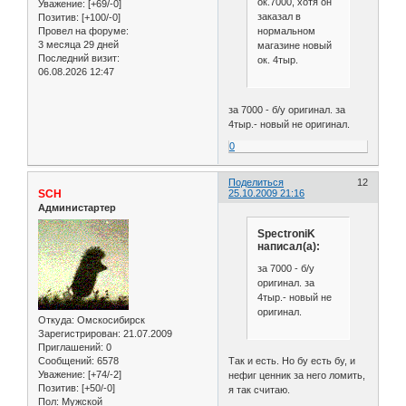
ок.7000, хотя он
Уважение:
[+69/-0]
заказал в
Позитив:
[+100/-0]
нормальном
Провел на форуме:
3 месяца 29 дней
магазине новый
Последний визит:
ок. 4тыр.
06.08.2026 12:47
за 7000 - б/у оригинал. за
4тыр.- новый не оригинал.
0
Поделиться
12
SCH
25.10.2009 21:16
Администартер
SpectroniK
написал(а):
за 7000 - б/у
оригинал. за
4тыр.- новый не
оригинал.
Откуда:
Омскосибирск
Зарегистрирован
: 21.07.2009
Приглашений:
0
Сообщений:
6578
Так и есть. Но бу есть бу, и
Уважение:
[+74/-2]
нефиг ценник за него ломить,
Позитив:
[+50/-0]
я так считаю.
Пол:
Мужской