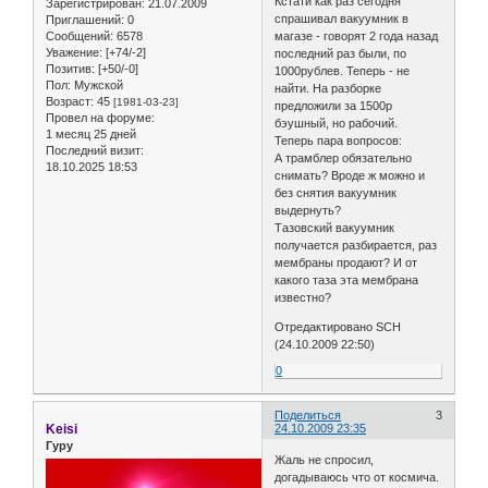
Кстати как раз сегодня
Зарегистрирован
: 21.07.2009
спрашивал вакуумник в
Приглашений:
0
Сообщений:
6578
магазе - говорят 2 года назад
Уважение:
[+74/-2]
последний раз были, по
Позитив:
[+50/-0]
1000рублев. Теперь - не
Пол:
Мужской
найти. На разборке
Возраст:
45
[1981-03-23]
предложили за 1500р
Провел на форуме:
бэушный, но рабочий.
1 месяц 25 дней
Теперь пара вопросов:
Последний визит:
А трамблер обязательно
18.10.2025 18:53
снимать? Вроде ж можно и
без снятия вакуумник
выдернуть?
Тазовский вакуумник
получается разбирается, раз
мембраны продают? И от
какого таза эта мембрана
известно?
Отредактировано SCH
(24.10.2009 22:50)
0
Поделиться
3
Keisi
24.10.2009 23:35
Гуру
Жаль не спросил,
догадываюсь что от космича.