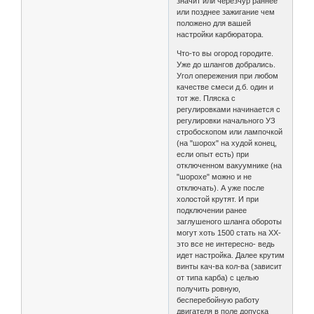
значит или черезчур раннее
или позднее зажигание чем
положено для вашей
настройки карбюратора.
Что-то вы огород городите.
Уже до шлангов добрались.
Угол опережения при любом
качестве смеси д.б. один и
тот же. Пляска с
регулировками начинается с
регулировки начального УЗ
стробоскопом или лампочкой
(на "шорох" на худой конец,
если опыт есть) при
отключенном вакуумнике (на
"шорохе" можно и не
отключать). А уже после
холостой крутят. И при
подключении ранее
заглушеного шланга обороты
могут хоть 1500 стать на ХХ-
это все не интересно- ведь
идет настройка. Далее крутим
винты кач-ва кол-ва (зависит
от типа карба) с целью
получить ровную,
бесперебойную работу
двигателя в поле допуска