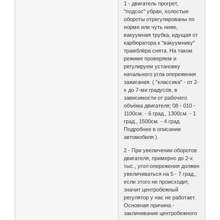
1 - двигатель прогрет,
"подсос" убран, холостые
обороты отрегулированы по
норме или чуть ниже,
вакуумная трубка, идущая от
карбюратора к "вакуумнику"
трамблёра снята. На таком
режиме проверяем и
регулируем установку
начального угла опережения
зажигания. ( "классика" - от 2-
х до 7-ми градусов, в
зависимости от рабочего
объёма двигателя; 08 - 010 -
1100см. - 6 град., 1300см. - 1
град., 1500см. - 4 град.
Подробнее в описании
автомобиля ).
2 - При увеличении оборотов
двигателя, примерно до 2-х
тыс., угол опережения должен
увеличиваться на 5 - 7 град.,
если этого не происходит,
значит центробежный
регулятор у нас не работает.
Основная причина -
заклинивание центробежного