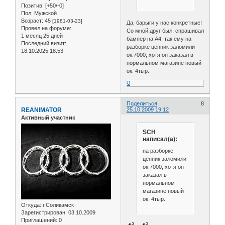
Позитив:
[+50/-0]
Пол:
Мужской
Возраст:
45
[1981-03-23]
Да, барыги у нас конкретные!
Провел на форуме:
Со мной друг был, спрашивал
1 месяц 25 дней
бампер на А4, так ему на
Последний визит:
разборке ценник заломили
18.10.2025 18:53
ок.7000, хотя он заказал в
нормальном магазине новый
ок. 4тыр.
0
Поделиться
8
REANIMATOR
25.10.2009 19:12
Активный участник
SCH
написал(а):
на разборке
ценник заломили
ок.7000, хотя он
заказал в
нормальном
магазине новый
ок. 4тыр.
Откуда:
г.Соликамск
Зарегистрирован
: 03.10.2009
Приглашений:
0