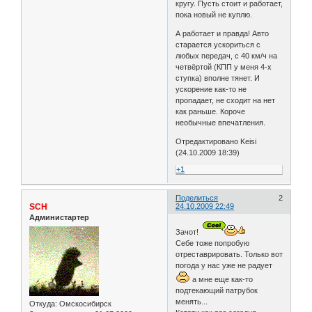
кругу. Пусть стоит и работает,
пока новый не куплю.
А работает и правда! Авто
старается ускориться с
любых передач, с 40 км/ч на
четвёртой (КПП у меня 4-х
ступка) вполне тянет. И
ускорение как-то не
пропадает, не сходит на нет
как раньше. Короче
необычные впечатления.
Отредактировано Keisi
(24.10.2009 18:39)
+1
Поделиться
2
SCH
24.10.2009 22:49
Администартер
Зачот!
Себе тоже попробую
отреставрировать. Только вот
погода у нас уже не радует
а мне еще как-то
подтекающий патрубок
менять...
Откуда:
Омскосибирск