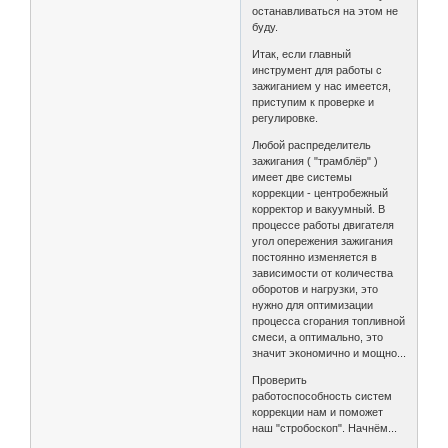
останавливаться на этом не
буду.
Итак, если главный
инструмент для работы с
зажиганием у нас имеется,
приступим к проверке и
регулировке.
Любой распределитель
зажигания ( "трамблёр" )
имеет две системы
коррекции - центробежный
корректор и вакуумный. В
процессе работы двигателя
угол опережения зажигания
постоянно изменяется в
зависимости от количества
оборотов и нагрузки, это
нужно для оптимизации
процесса сгорания топливной
смеси, а оптимально, это
значит экономично и мощно...
Проверить
работоспособность систем
коррекции нам и поможет
наш "стробоскоп". Начнём...