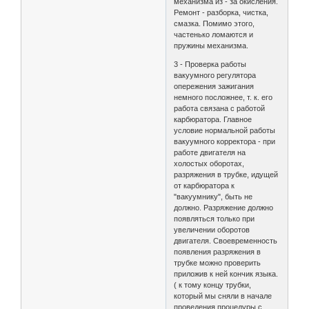
механизма из - за окисления.
Ремонт - разборка, чистка,
смазка. Помимо этого,
частенько ломаются и
пружины механизма.
3 - Проверка работы
вакуумного регулятора
опережения зажигания
немного посложнее, т. к. его
работа связана с работой
карбюратора. Главное
условие нормальной работы
вакуумного корректора - при
работе двигателя на
холостых оборотах,
разряжения в трубке, идущей
от карбюратора к
"вакуумнику", быть не
должно. Разряжение должно
появляться только при
увеличении оборотов
двигателя. Своевременность
появления разряжения в
трубке можно проверить
приложив к ней кончик языка.
( к тому концу трубки,
который мы сняли в начале
проведения процедуры с