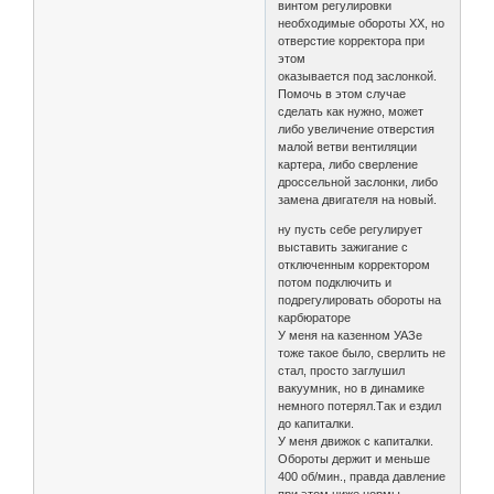
винтом регулировки
необходимые обороты ХХ, но
отверстие корректора при
этом
оказывается под заслонкой.
Помочь в этом случае
сделать как нужно, может
либо увеличение отверстия
малой ветви вентиляции
картера, либо сверление
дроссельной заслонки, либо
замена двигателя на новый.
ну пусть себе регулирует
выставить зажигание с
отключенным корректором
потом подключить и
подрегулировать обороты на
карбюраторе
У меня на казенном УАЗе
тоже такое было, сверлить не
стал, просто заглушил
вакуумник, но в динамике
немного потерял.Так и ездил
до капиталки.
У меня движок с капиталки.
Обороты держит и меньше
400 об/мин., правда давление