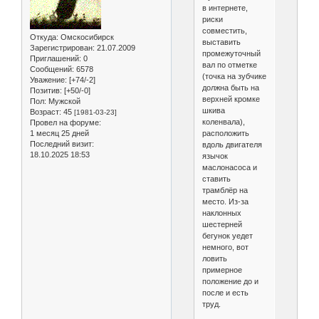
в интернете,
риски
совместить,
Откуда:
Омскосибирск
выставить
Зарегистрирован
: 21.07.2009
промежуточный
Приглашений:
0
вал по отметке
Сообщений:
6578
(точка на зубчике
Уважение:
[+74/-2]
должна быть на
Позитив:
[+50/-0]
верхней кромке
Пол:
Мужской
шкива
Возраст:
45
[1981-03-23]
коленвала),
Провел на форуме:
расположить
1 месяц 25 дней
Последний визит:
вдоль двигателя
18.10.2025 18:53
язычок
маслонасоса и
ставить
трамблёр на
место. Из-за
наклонных
шестерней
бегунок уедет
немного, вот
ловить
примерное
положение до и
после и есть
труд.