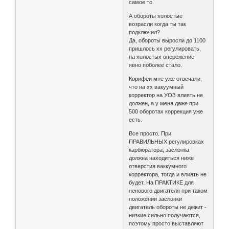
самое то.
А обороты холостые
возрасли когда ты так
подключил?
Да, обороты выросли до 1100
пришлось хх регулировать,
на холостых опережение
явно поболее стало.
Корифеи мне уже отвечали,
что на хх вакуумный
корректор на УОЗ влиять не
должен, а у меня даже при
500 оборотах коррекция уже
есть.
Все просто. При
ПРАВИЛЬНЫХ регулировках
карбюратора, заслонка
должна находиться ниже
отверстия ваккумного
корректора, тогда и влиять не
будет. На ПРАКТИКЕ для
ненового двигателя при таком
положении заслонки
двигатель обороты не дежит -
низкие сильно получаются,
поэтому просто выставляют