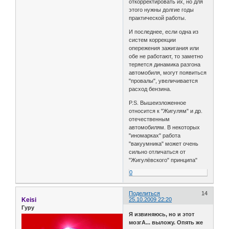
откорректировать их, но для
этого нужны долгие годы
практической работы.
И последнее, если одна из
систем коррекции
опережения зажигания или
обе не работают, то заметно
теряется динамика разгона
автомобиля, могут появиться
"провалы", увеличивается
расход бензина.
P.S. Вышеизложенное
относится к "Жигулям" и др.
отечественным
автомобилям. В некоторых
"иномарках" работа
"вакуумника" может очень
сильно отличаться от
"Жигулёвского" принципа"
0
Поделиться
14
Keisi
25.10.2009 22:20
Гуру
Я извиняюсь, но и этот
мозгА... выложу. Опять же