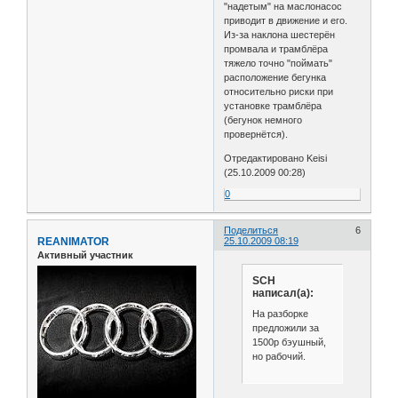
"надетым" на маслонасос
приводит в движение и его.
Из-за наклона шестерён
промвала и трамблёра
тяжело точно "поймать"
расположение бегунка
относительно риски при
установке трамблёра
(бегунок немного
провернётся).
Отредактировано Keisi
(25.10.2009 00:28)
0
Поделиться
6
REANIMATOR
25.10.2009 08:19
Активный участник
SCH
написал(а):
На разборке
предложили за
1500р бэушный,
но рабочий.