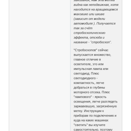
видна как неподвижная, хотя
находится на вращающемся
маховике или шкиве
(зависит от модели
автомобиля ). Получается
так за счёт
стробоскопического
эффекта, отсюда и
название - "стробоскоп".
"Стробоскопов" сейчас
выпускается множество,
главное отличие в
осветителе, это или
импульсная лампа или
светодиод. Плюс
светодиодного -
компактность, легче
добраться в глубины
моторного отсека. Плюс
"лампового" - яркость
освещения, легче разглядеть
заржавевшую, загрязнённую
метку. Инструкции к
приборам по подключению и
куда на каких машинах
"светить" вы изучите
самостоятельно, поэтому