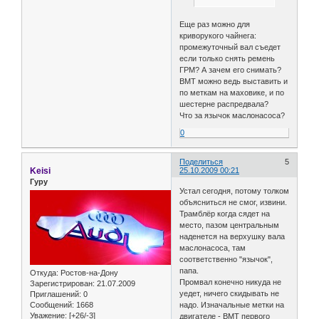
Еще раз можно для
криворукого чайнега:
промежуточный вал съедет
если только снять ремень
ГРМ? А зачем его снимать?
ВМТ можно ведь выставить и
по меткам на маховике, и по
шестерне распредвала?
Что за язычок маслонасоса?
0
Поделиться
5
Keisi
25.10.2009 00:21
Гуру
Устал сегодня, потому толком
объясниться не смог, извини.
Трамблёр когда сядет на
место, пазом центральным
наденется на верхушку вала
маслонасоса, там
соответственно "язычок",
папа.
Откуда:
Ростов-на-Дону
Промвал конечно никуда не
Зарегистрирован
: 21.07.2009
уедет, ничего скидывать не
Приглашений:
0
Сообщений:
1668
надо. Изначальные метки на
Уважение:
[+26/-3]
двигателе - ВМТ первого