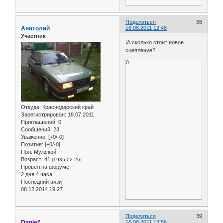
Поделиться
38
Анатолий
16.08.2011 12:48
Участник
|А сколько стоит новое
сцепление?
0
Откуда:
Краснодарский край
Зарегистрирован
: 18.07.2011
Приглашений:
0
Сообщений:
23
Уважение:
[+0/-0]
Позитив:
[+0/-0]
Пол:
Мужской
Возраст:
41
[1985-02-26]
Провел на форуме:
2 дня 4 часа
Последний визит:
08.12.2014 19:27
Поделиться
39
Daniel'
16.08.2011 13:56