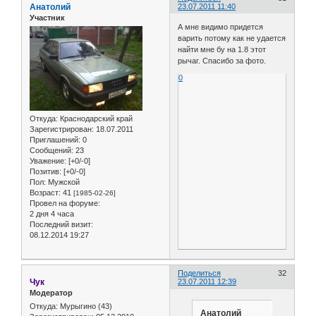
Анатолий
23.07.2011 11:40
Участник
А мне видимо придется
варить потому как не удается
найти мне бу на 1.8 этот
рычаг. Спасибо за фото.
0
Откуда:
Краснодарский край
Зарегистрирован
: 18.07.2011
Приглашений:
0
Сообщений:
23
Уважение:
[+0/-0]
Позитив:
[+0/-0]
Пол:
Мужской
Возраст:
41
[1985-02-26]
Провел на форуме:
2 дня 4 часа
Последний визит:
08.12.2014 19:27
Поделиться
32
Чук
23.07.2011 12:39
Модератор
Откуда:
Мурыгино (43)
Анатолий