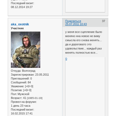
Последний визит:
08.12.2014 19:27
Поделиться
37
aka_oxotnik
25.07.2011 10:43
Участник
у меня все сцепление было
меняно нна новое не вижу
смысла его снова менять...
да и дороговато это
удовольствие... каждый раз
менять полностью все...
0
Откуда:
Волгоград
Зарегистрирован
: 23.05.2011
Приглашений:
0
Сообщений:
84
Уважение:
[+0/-0]
Позитив:
[+0/-0]
Пол:
Мужской
Возраст:
41
[1985-01-19]
Провел на форуме:
1 день 23 часа
Последний визит:
16.02.2015 17:41