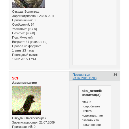
Откуда:
Волгоград
Зарегистрирован
: 23.05.2011
Приглашений:
0
Сообщений:
84
Уважение:
[+0/-0]
Позитив:
[+0/-0]
Пол:
Мужской
Возраст:
41
[1985-01-19]
Провел на форуме:
1 день 23 часа
Последний визит:
16.02.2015 17:41
Поделиться
34
SCH
23.07.2011 15:08
Администартер
aka_oxotnik
написал(а):
кстати
попробывал
ничего
нормалек... не
Откуда:
Омскосибирск
сказать что
Зарегистрирован
: 21.07.2009
новая но все
Приглашений:
0