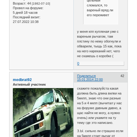
цельный
Возраст:
44
[1982-07-10]
сломался, то
Провел на форуме:
вареный вряд ли
5 дней 18 часов
его переживет
Последний визит:
27.07.2022 10:38
у меня кпп купленая уже с
вареным рычагом, там
плстину по нему обогнули и
обварили, тыщь 15 как, пока
на него нареканий нет, чего
не скажешь о коробке (
0
Поделиться
42
medbrat92
15.01.2014 22:00
Активный участник
скажите пожалуйста какая
должна быть длина вилки на
5мкпп, знаю что они разные
на 5 и 4 мкпп (вычитал у нас
на форуме давным давно, а
щас найти не могу, а нужно
очень) или укажите на ту
тему где это написано.
З.Ы. сильно ли страшно если
на 5мкпп стоит рычаг от