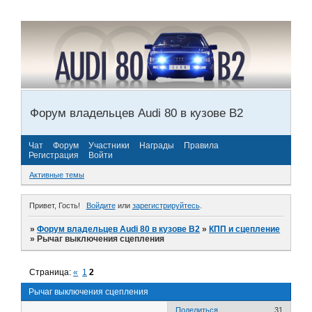
Форум владельцев Audi 80 в кузове В2
Чат
Форум
Участники
Награды
Правила
Регистрация
Войти
Активные темы
Привет, Гость!
Войдите
или
зарегистрируйтесь
.
»
Форум владельцев Audi 80 в кузове В2
»
КПП и сцепление
»
Pычаг выключения сцепления
Страница:
«
1
2
Pычаг выключения сцепления
Поделиться
31