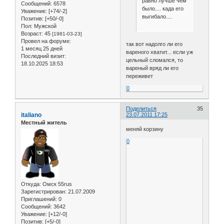
равно лучше чем
Сообщений:
6578
было.... када его
Уважение:
[+74/-2]
выгибало....
Позитив:
[+50/-0]
Пол:
Мужской
Возраст:
45
[1981-03-23]
Провел на форуме:
так вот надолго ли его
1 месяц 25 дней
вареного хватит... если уж
Последний визит:
цельный сломался, то
18.10.2025 18:53
вареный вряд ли его
переживет
0
Поделиться
35
italiano
23.07.2011 17:25
Местный житель
меняй корзину
0
Откуда:
Омск 55rus
Зарегистрирован
: 21.07.2009
Приглашений:
0
Сообщений:
3642
Уважение:
[+12/-0]
Позитив:
[+5/-0]