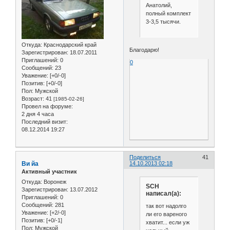
Анатолий,
полный комплект
3-3,5 тысячи.
Откуда:
Краснодарский край
Благодарю!
Зарегистрирован
: 18.07.2011
Приглашений:
0
0
Сообщений:
23
Уважение:
[+0/-0]
Позитив:
[+0/-0]
Пол:
Мужской
Возраст:
41
[1985-02-26]
Провел на форуме:
2 дня 4 часа
Последний визит:
08.12.2014 19:27
Поделиться
41
Ви йа
14.10.2013 02:18
Активный участник
Откуда:
Воронеж
SCH
Зарегистрирован
: 13.07.2012
написал(а):
Приглашений:
0
Сообщений:
281
так вот надолго
Уважение:
[+2/-0]
ли его вареного
Позитив:
[+0/-1]
хватит... если уж
Пол:
Мужской