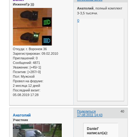
ИнженеГр )))
Анатолий
, полный комплект
3-3,5 тысячи.
0
Откуда:
г. Воронеж 36
Зарегистрирован
: 09.02.2010
Приглашений:
0
Сообщений:
4871
Уважение:
[+45/-1]
Позитив:
[+287/-0]
Пол:
Мужской
Провел на форуме:
2 месяца 12 дней
Последний визит:
05.08.2019 17:28
Поделиться
40
Анатолий
17.08.2011 14:43
Участник
Daniel'
написал(а):