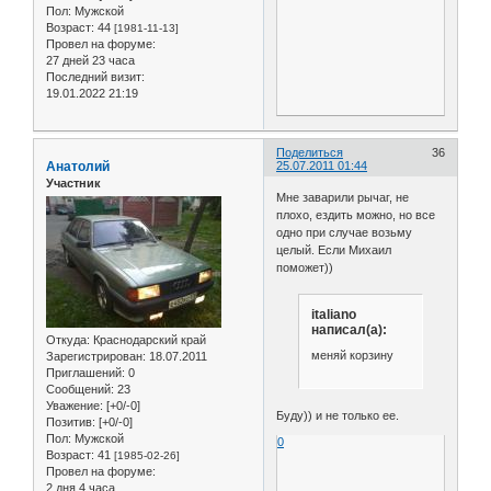
Пол:
Мужской
Возраст:
44
[1981-11-13]
Провел на форуме:
27 дней 23 часа
Последний визит:
19.01.2022 21:19
Поделиться
36
Анатолий
25.07.2011 01:44
Участник
Мне заварили рычаг, не
плохо, ездить можно, но все
одно при случае возьму
целый. Если Михаил
поможет))
italiano
написал(а):
Откуда:
Краснодарский край
меняй корзину
Зарегистрирован
: 18.07.2011
Приглашений:
0
Сообщений:
23
Уважение:
[+0/-0]
Буду)) и не только ее.
Позитив:
[+0/-0]
Пол:
Мужской
0
Возраст:
41
[1985-02-26]
Провел на форуме:
2 дня 4 часа