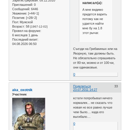
Зарегистрирован
: 05.12.2010
написал(а):
Приглашений:
0
Сообщений:
6446
А мне видимо
Уважение:
[+44/-1]
придется варить
Позитив:
[+28/-2]
потому как не
Пол:
Мужской
удается найти
Возраст:
58
[1967-12-02]
мне бу на 1.8
Провел на форуме:
этот рычаг.
6 месяцев 1 день
Последний визит:
04.08.2026 06:50
Съезди на Грибакиных или на
Якорную, там должны быть.
Не обязательно спрашивать
от 80-ки, можно и от 100-ки,
они одинаковые.
0
Поделиться
33
aka_oxotnik
23.07.2011 14:27
Участник
кстати попробывал ничего
нормалек... не сказать что
новая но все равно лучше
чем было.... када его
выгибало....
0