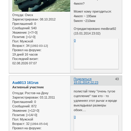
4мкпп?
Может кому пригодиться:
Откуда:
Омск
4мкпп ~ 195мм
Зарегистрирован
: 08.10.2012
5мкпп ~210мм
Приглашений:
0
Сообщений:
540
Отредактировано medbrat92
Уважение:
[+7/-0]
(15.01.2014 23:02)
Позитив:
[+1/-0]
0
Пол:
Мужской
Возраст:
34
[1992-03-12]
Провел на форуме:
19 дней 16 часов
Последний визит:
02.08.2026 07:07
Поделиться
43
Audi013 161rus
15.01.2014 22:23
Активный участник
полистай тему "очень тугое
Откуда:
Ростов-на-Дону
сцепление" там кто - то
Зарегистрирован
: 03.11.2011
удлиннял этот рычаг и вроде
Приглашений:
0
выкладывал размеры
Сообщений:
872
обоих....
Уважение:
[+12/-0]
Позитив:
[+14/-0]
0
Пол:
Мужской
Возраст:
32
[1994-05-04]
Провел на форуме: