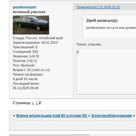
positivemann
Поделиться
17.11.2015 11:31
Активный участник
ZipeR написал(а):
positivemann по сути она должн
Откуда:
Россия, Алтайский край
Зарегистрирован
: 26.01.2012
Понял, спасибо.
Приглашений:
0
0
Сообщений:
553
Уважение:
[+0/-0]
Позитив:
[+6/-1]
Пол:
Мужской
Возраст:
35
[1990-10-14]
Провел на форуме:
9 дней 20 часов
Последний визит:
05.10.2025 09:48
Страница:
«
1
2
»
Форум владельцев Audi 80 в кузове В2
»
Электрооборудование