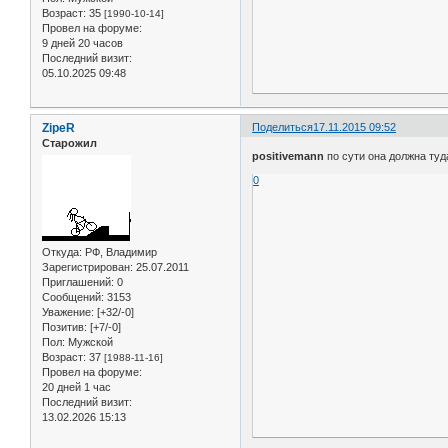
Возраст:
35
[1990-10-14]
Провел на форуме:
9 дней 20 часов
Последний визит:
05.10.2025 09:48
ZipeR
Поделиться
17.11.2015 09:52
Старожил
positivemann
по сути она должна туд
0
Откуда:
РФ, Владимир
Зарегистрирован
: 25.07.2011
Приглашений:
0
Сообщений:
3153
Уважение:
[+32/-0]
Позитив:
[+7/-0]
Пол:
Мужской
Возраст:
37
[1988-11-16]
Провел на форуме:
20 дней 1 час
Последний визит:
13.02.2026 15:13