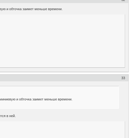
евую и обточка заимет меньше времени.
33
юминиевую и обточка заимет меньше времени.
тся в ней.