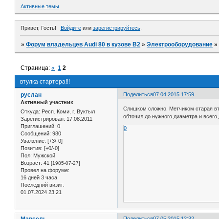
Активные темы
Привет, Гость!
Войдите
или
зарегистрируйтесь
.
»
Форум владельцев Audi 80 в кузове В2
»
Электрооборудование
Страница:
«
1
2
втулка стартера!!!
руслан
Поделиться
07.04.2015 17:59
Активный участник
Слишком сложно. Метчиком старая вту
Откуда:
Респ. Коми, г. Вуктыл
обточил до нужного диаметра и всего 
Зарегистрирован
: 17.08.2011
Приглашений:
0
0
Сообщений:
980
Уважение:
[+3/-0]
Позитив:
[+0/-0]
Пол:
Мужской
Возраст:
41
[1985-07-27]
Провел на форуме:
16 дней 3 часа
Последний визит:
01.07.2024 23:21
Поделиться
07.05.2015 12:32