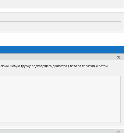
31
алюминиевую трубку подходящего диаметра ( взял от палатки) и потом
32