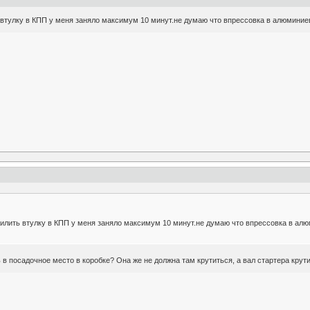
ь втулку в КПП у меня заняло максимум 10 минут.не думаю что впрессовка в алюмини
пилить втулку в КПП у меня заняло максимум 10 минут.не думаю что впрессовка в ал
в посадочное место в коробке? Она же не должна там крутиться, а вал стартера крути