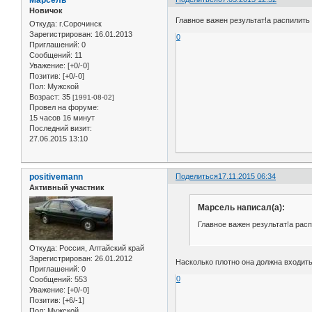
Марсель
Новичок
Главное важен результат!а распилит
Откуда:
г.Сорочинск
Зарегистрирован
: 16.01.2013
0
Приглашений:
0
Сообщений:
11
Уважение:
[+0/-0]
Позитив:
[+0/-0]
Пол:
Мужской
Возраст:
35
[1991-08-02]
Провел на форуме:
15 часов 16 минут
Последний визит:
27.06.2015 13:10
positivemann
Поделиться
17.11.2015 06:34
Активный участник
Марсель написал(а):
Главное важен результат!а рас
Откуда:
Россия, Алтайский край
Зарегистрирован
: 26.01.2012
Насколько плотно она должна входить 
Приглашений:
0
0
Сообщений:
553
Уважение:
[+0/-0]
Позитив:
[+6/-1]
Пол:
Мужской