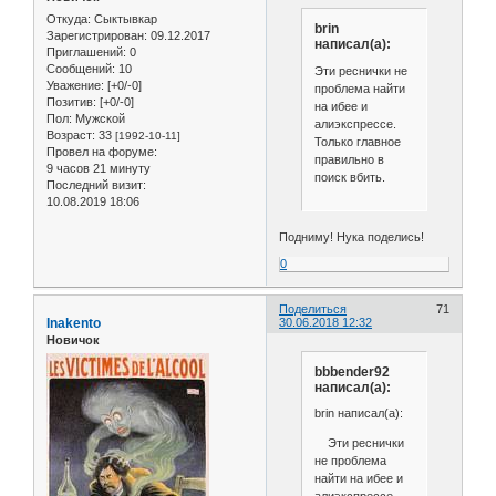
Откуда:
Сыктывкар
brin
Зарегистрирован
: 09.12.2017
написал(а):
Приглашений:
0
Сообщений:
10
Эти реснички не
Уважение:
[+0/-0]
проблема найти
Позитив:
[+0/-0]
на ибее и
Пол:
Мужской
алиэкспрессе.
Возраст:
33
[1992-10-11]
Только главное
Провел на форуме:
правильно в
9 часов 21 минуту
поиск вбить.
Последний визит:
10.08.2019 18:06
Подниму! Нука поделись!
0
Поделиться
71
Inakento
30.06.2018 12:32
Новичок
bbbender92
написал(а):
brin написал(а):
Эти реснички
не проблема
найти на ибее и