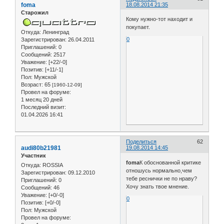
foma
18.08.2014 21:35
Старожил
Кому нужно-тот находит и
покупает.
Откуда:
Ленинград
0
Зарегистрирован
: 26.04.2011
Приглашений:
0
Сообщений:
2517
Уважение:
[+22/-0]
Позитив:
[+11/-1]
Пол:
Мужской
Возраст:
65
[1960-12-09]
Провел на форуме:
1 месяц 20 дней
Последний визит:
01.04.2026 16:41
Поделиться
62
audi80b21981
19.08.2014 14:45
Участник
foma
К обоснованной критике
Откуда:
ROSSIA
отношусь нормально,чем
Зарегистрирован
: 09.12.2010
тебе реснички не по нраву?
Приглашений:
0
Хочу знать твое мнение.
Сообщений:
46
Уважение:
[+0/-0]
0
Позитив:
[+0/-0]
Пол:
Мужской
Провел на форуме: