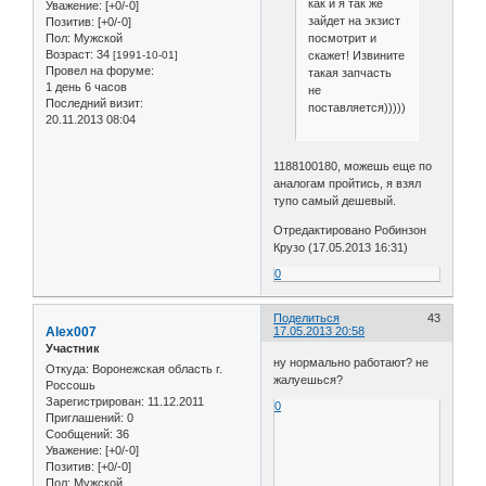
как и я так же
Уважение:
[+0/-0]
зайдет на экзист
Позитив:
[+0/-0]
посмотрит и
Пол:
Мужской
Возраст:
34
скажет! Извините
[1991-10-01]
Провел на форуме:
такая запчасть
1 день 6 часов
не
Последний визит:
поставляется)))))))
20.11.2013 08:04
1188100180, можешь еще по
аналогам пройтись, я взял
тупо самый дешевый.
Отредактировано Робинзон
Крузо (17.05.2013 16:31)
0
Поделиться
43
Alex007
17.05.2013 20:58
Участник
ну нормально работают? не
Откуда:
Воронежская область г.
жалуешься?
Россошь
Зарегистрирован
: 11.12.2011
0
Приглашений:
0
Сообщений:
36
Уважение:
[+0/-0]
Позитив:
[+0/-0]
Пол:
Мужской