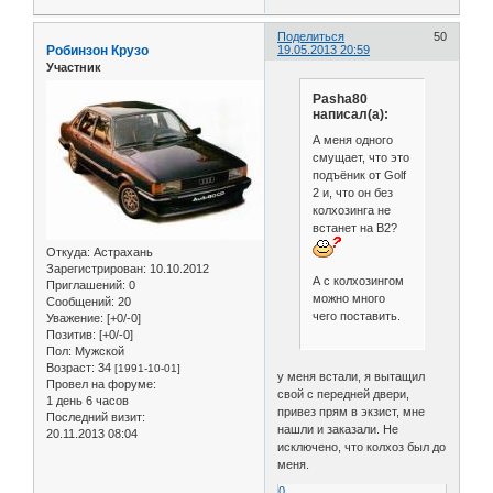
Поделиться
50
Робинзон Крузо
19.05.2013 20:59
Участник
Pasha80
написал(а):
А меня одного
смущает, что это
подъёник от Golf
2 и, что он без
колхозинга не
встанет на B2?
Откуда:
Астрахань
Зарегистрирован
: 10.10.2012
А с колхозингом
Приглашений:
0
можно много
Сообщений:
20
чего поставить.
Уважение:
[+0/-0]
Позитив:
[+0/-0]
Пол:
Мужской
Возраст:
34
[1991-10-01]
у меня встали, я вытащил
Провел на форуме:
свой с передней двери,
1 день 6 часов
привез прям в экзист, мне
Последний визит:
нашли и заказали. Не
20.11.2013 08:04
исключено, что колхоз был до
меня.
0