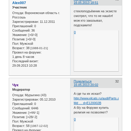
Alex007
16.05.2013 18:51
Участник
стеклоподъёмник на экзисте
Откуда:
Воронежская область г.
смотрел, что то не нашёл!
Россошь
мож кто заказывал,
Зарегистрирован
: 11.12.2011
подскажите!
Приглашений:
0
Сообщений:
36
0
Уважение:
[+0/-0]
Позитив:
[+0/-0]
Пол:
Мужской
Возраст:
38
[1988-01-21]
Провел на форуме:
1 день 8 часов
Последний визит:
29.09.2013 10:28
Поделиться
32
Чук
16.05.2013 20:02
Модератор
А где ты их искал?
Откуда:
Мурыгино (43)
http://www.elcats.ru/audi/Parts.aspx?
Зарегистрирован
: 05.12.2010
Md … d=E120002B
Приглашений:
0
А б/у на Форуме купить
Сообщений:
6446
религия не позволяет?
Уважение:
[+44/-1]
Позитив:
[+28/-2]
0
Пол:
Мужской
Возраст:
58
[1967-12-02]
Провел на форуме: