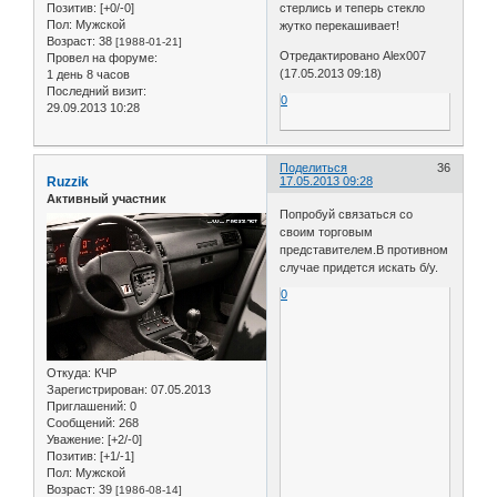
Позитив:
[+0/-0]
стерлись и теперь стекло
Пол:
Мужской
жутко перекашивает!
Возраст:
38
[1988-01-21]
Отредактировано Alex007
Провел на форуме:
(17.05.2013 09:18)
1 день 8 часов
Последний визит:
0
29.09.2013 10:28
Поделиться
36
Ruzzik
17.05.2013 09:28
Активный участник
Попробуй связаться со
своим торговым
представителем.В противном
случае придется искать б/у.
0
Откуда:
КЧР
Зарегистрирован
: 07.05.2013
Приглашений:
0
Сообщений:
268
Уважение:
[+2/-0]
Позитив:
[+1/-1]
Пол:
Мужской
Возраст:
39
[1986-08-14]