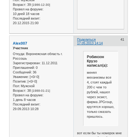
Возраст:
39
[1986-12-30]
Провел на форуме:
10 дней 18 часов
Последний визит:
20.12.2015 21:00
Поделиться
41
Alex007
17.05.2013 14:14
Участник
Откуда:
Воронежская область г.
Робинзон
Россошь
Крузо
Зарегистрирован
: 11.12.2011
написал(а):
Приглашений:
0
Сообщений:
36
менял
Уважение:
[+0/-0]
механизмы все
Позитив:
[+0/-0]
4, стоят каждый
Пол:
Мужской
200 с чем то
Возраст:
38
[1988-01-21]
рублей, нашел
Провел на форуме:
через экзист,
1 день 8 часов
фирма JPGroup,
Последний визит:
крутятся хорошо,
29.09.2013 10:28
только смазать
пришлось.
вот если бы ты номерок мне