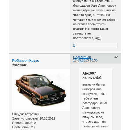
скинул их, я бы тебе очень
благодарен был! А по поводу
менеджера, не вижу смысла,
что это даст, он такой же
человек как и я так же зайдет
на экзист посмотрит и
скажет! Извините такая
запчасть не
поставляется)))))))
0
Поделиться
42
Робинзон Крузо
17.05.2013 16:30
Участник
Alex007
написал(а):
вот если бы ты
номерок мне
скинул их, я бы
тебе очень
благодарен был!
А по поводу
менеджера, не
Откуда:
Астрахань
вижу смысла,
Зарегистрирован
: 10.10.2012
что это даст, он
Приглашений:
0
такой же человек
Сообщений:
20