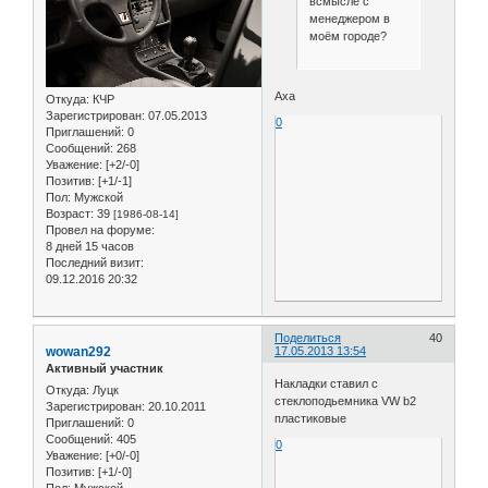
всмысле с
менеджером в
моём городе?
Аха
Откуда:
КЧР
Зарегистрирован
: 07.05.2013
0
Приглашений:
0
Сообщений:
268
Уважение:
[+2/-0]
Позитив:
[+1/-1]
Пол:
Мужской
Возраст:
39
[1986-08-14]
Провел на форуме:
8 дней 15 часов
Последний визит:
09.12.2016 20:32
Поделиться
40
wowan292
17.05.2013 13:54
Активный участник
Накладки ставил с
Откуда:
Луцк
стеклоподьемника VW b2
Зарегистрирован
: 20.10.2011
пластиковые
Приглашений:
0
Сообщений:
405
0
Уважение:
[+0/-0]
Позитив:
[+1/-0]
Пол:
Мужской