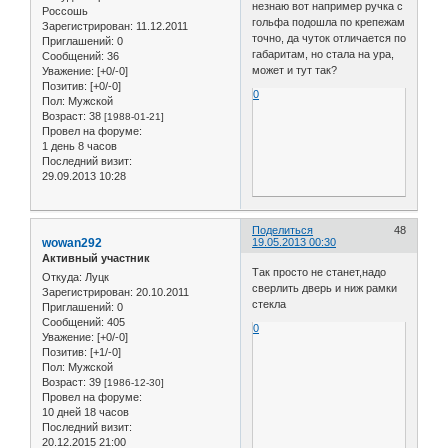
незнаю вот например ручка с
Россошь
гольфа подошла по крепежам
Зарегистрирован
: 11.12.2011
точно, да чуток отличается по
Приглашений:
0
габаритам, но стала на ура,
Сообщений:
36
может и тут так?
Уважение:
[+0/-0]
Позитив:
[+0/-0]
0
Пол:
Мужской
Возраст:
38
[1988-01-21]
Провел на форуме:
1 день 8 часов
Последний визит:
29.09.2013 10:28
Поделиться
48
wowan292
19.05.2013 00:30
Активный участник
Так просто не станет,надо
Откуда:
Луцк
сверлить дверь и ниж рамки
Зарегистрирован
: 20.10.2011
стекла
Приглашений:
0
Сообщений:
405
0
Уважение:
[+0/-0]
Позитив:
[+1/-0]
Пол:
Мужской
Возраст:
39
[1986-12-30]
Провел на форуме:
10 дней 18 часов
Последний визит:
20.12.2015 21:00