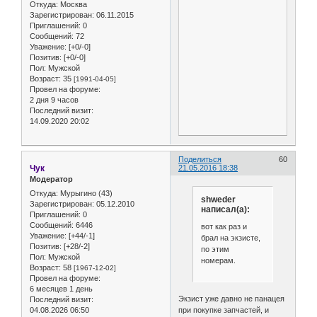
Откуда:
Москва
Зарегистрирован
: 06.11.2015
Приглашений:
0
Сообщений:
72
Уважение:
[+0/-0]
Позитив:
[+0/-0]
Пол:
Мужской
Возраст:
35
[1991-04-05]
Провел на форуме:
2 дня 9 часов
Последний визит:
14.09.2020 20:02
Поделиться
60
Чук
21.05.2016 18:38
Модератор
Откуда:
Мурыгино (43)
shweder
Зарегистрирован
: 05.12.2010
написал(а):
Приглашений:
0
Сообщений:
6446
вот как раз и
Уважение:
[+44/-1]
брал на экзисте,
Позитив:
[+28/-2]
по этим
Пол:
Мужской
номерам.
Возраст:
58
[1967-12-02]
Провел на форуме:
6 месяцев 1 день
Экзист уже давно не панацея
Последний визит:
04.08.2026 06:50
при покупке запчастей, и