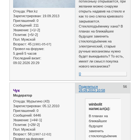
потихоньку открывается, при
желании можно снаружи
Откуда:
Piter.kz
открыть надавив на стекло и
Зарегистрирован
: 19.09.2013
как то оно слегка кривовато
Приглашений:
0
закрывается.
Сообщений:
211
Стеклоподъёмнику хана? В
Уважение:
[+1/-2]
планах на ближайшее
Позитив:
[+5/-2]
будущее заменить
Пол:
Мужской
стеклоподъёмник на
Возраст:
45
[1981-05-07]
электрический, старые
Провел на форуме:
ручные механизмы нужно
5 дней 5 часов
будет выкидывать? То есть,
Последний визит:
имеет ли смысл покупка
09.02.2026 20:29
нового механизма?
0
Поделиться
56
Чук
26.09.2013 10:58
Модератор
Откуда:
Мурыгино (43)
winbolit
Зарегистрирован
: 05.12.2010
написал(а):
Приглашений:
0
Сообщений:
6446
В планах на
Уважение:
[+44/-1]
ближайшее
Позитив:
[+28/-2]
будущее
Пол:
Мужской
заменить
Возраст:
58
[1967-12-02]
стеклоподъёмник
Провел на форуме: