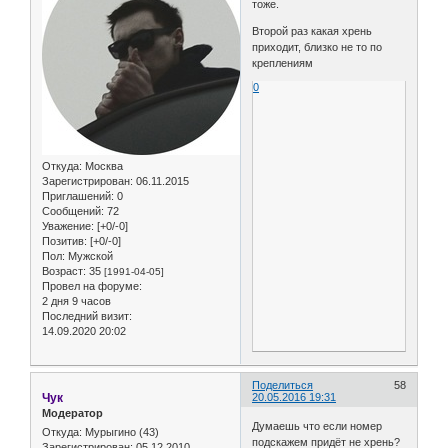
тоже.
Второй раз какая хрень
приходит, близко не то по
креплениям
0
Откуда:
Москва
Зарегистрирован
: 06.11.2015
Приглашений:
0
Сообщений:
72
Уважение:
[+0/-0]
Позитив:
[+0/-0]
Пол:
Мужской
Возраст:
35
[1991-04-05]
Провел на форуме:
2 дня 9 часов
Последний визит:
14.09.2020 20:02
Поделиться
58
Чук
20.05.2016 19:31
Модератор
Думаешь что если номер
Откуда:
Мурыгино (43)
подскажем придёт не хрень?
Зарегистрирован
: 05.12.2010