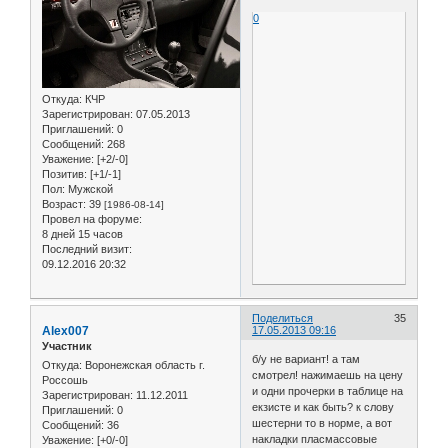
0
Откуда:
КЧР
Зарегистрирован
: 07.05.2013
Приглашений:
0
Сообщений:
268
Уважение:
[+2/-0]
Позитив:
[+1/-1]
Пол:
Мужской
Возраст:
39
[1986-08-14]
Провел на форуме:
8 дней 15 часов
Последний визит:
09.12.2016 20:32
Поделиться
35
Alex007
17.05.2013 09:16
Участник
б/у не вариант! а там
Откуда:
Воронежская область г.
смотрел! нажимаешь на цену
Россошь
и одни прочерки в таблице на
Зарегистрирован
: 11.12.2011
екзисте и как быть? к слову
Приглашений:
0
шестерни то в норме, а вот
Сообщений:
36
накладки пласмассовые
Уважение:
[+0/-0]