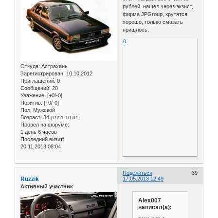
рублей, нашел через экзист,
фирма JPGroup, крутятся
хорошо, только смазать
пришлось.
0
Откуда:
Астрахань
Зарегистрирован
: 10.10.2012
Приглашений:
0
Сообщений:
20
Уважение:
[+0/-0]
Позитив:
[+0/-0]
Пол:
Мужской
Возраст:
34
[1991-10-01]
Провел на форуме:
1 день 6 часов
Последний визит:
20.11.2013 08:04
Поделиться
39
Ruzzik
17.05.2013 12:49
Активный участник
Alex007
написал(а):