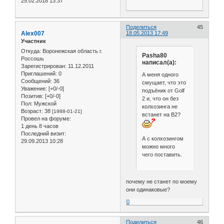
25.02.2018 13:37
Поделиться
45
Alex007
18.05.2013 17:49
Участник
Откуда:
Воронежская область г.
Pasha80
Россошь
написал(а):
Зарегистрирован
: 11.12.2011
Приглашений:
0
А меня одного
Сообщений:
36
смущает, что это
Уважение:
[+0/-0]
подъёник от Golf
Позитив:
[+0/-0]
2 и, что он без
Пол:
Мужской
колхозинга не
Возраст:
38
[1988-01-21]
встанет на B2?
Провел на форуме:
1 день 8 часов
Последний визит:
А с колхозингом
29.09.2013 10:28
можно много
чего поставить.
почему не станет по моему
они одинаковые?
0
Поделиться
46