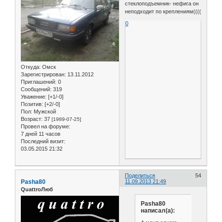
стеклоподъемник- нефига он
неподходит по креплениям((((
0
Откуда:
Омск
Зарегистрирован
: 13.11.2012
Приглашений:
0
Сообщений:
319
Уважение:
[+1/-0]
Позитив:
[+2/-0]
Пол:
Мужской
Возраст:
37
[1989-07-25]
Провел на форуме:
7 дней 11 часов
Последний визит:
03.05.2015 21:32
Поделиться
54
Pasha80
11.09.2013 21:49
QuattroЛюб
Pasha80
написал(а):