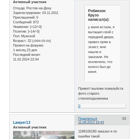
Активный участник
Откуда:
Ростов-на-Дону
Робинзон
Зарегистрирован
: 03.11.2011
Крузо
Приглашений:
0
написал(а):
Сообщений:
872
Уважение:
[+12/-0]
у меня встали, я
Позитив:
[+14/-0]
вытащил свой с
Пол:
Мужской
передней двери,
Возраст:
32
[1994-05-04]
привез прям в
Провел на форуме:
экзист, мне
1 месяц 23 дня
нашли и
Последний визит:
заказали. Не
11.02.2024 22:04
исключено, что
колхоз был до
меня.
Привет! выложи пожалуйста
фото старого
стеклоподъемника
0
Поделиться
53
Lawyer13
11.09.2013 19:43
Активный участник
1188100180 заказал я по
ошибки такой