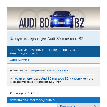
Форум владельцев Audi 80 в кузове В2
Чат
Форум
Участники
Награды
Правила
Регистрация
Войти
Активные темы
Привет, Гость!
Войдите
или
зарегистрируйтесь
.
»
Форум владельцев Audi 80 в кузове В2
»
Кузов и железо
»
механические стеклоподъемники
Страница:
«
1
2
3
»
механические стеклоподъемники
Поделиться
31