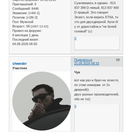
Сумлеваюсь я однако. 813
Приглашений:
0
837 399 D левый, 813 837 400
Сообщений:
6446
D правый. Это говорит
Уважение:
[+44/-1]
Экзист, если верить ЕТКА, то
Позитив:
[+28/-2]
Пол:
Мужской
это для двухдверной. Купи б/
Возраст:
58
[1967-12-02]
у от дорестайла и "не болей
Провел на форуме:
головой" (с)
6 месяцев 1 день
0
Последний визит:
04.08.2026 06:50
Поделиться
59
shweder
21.05.2016 09:33
Участник
Чук
вот как раз и брал на экзисте,
по этим номерам. от 2х
дверной))
двух разных производителей,
обо не то((
0