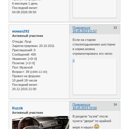
6 месяцев 1 день
Последний визит:
04.08.2026 06:50
Поделиться
33
wowan292
16.05.2013 21:57
Активный участник
Если на старом
Откуда:
Луцк
стеклоподьемнике шестерни
Зарегистрирован
: 20.10.2011
в норме,можна
Приглашений:
0
отремонтировать его легко
Сообщений:
405
Уважение:
[+0/-0]
0
Позитив:
[+1/-0]
Пол:
Мужской
Возраст:
39
[1986-12-30]
Провел на форуме:
10 дней 18 часов
Последний визит:
20.12.2015 21:00
Поделиться
34
Ruzzik
16.05.2013 23:00
Активный участник
В разделе "кузов" после
пункта "двери" по крайней
мере я нашел