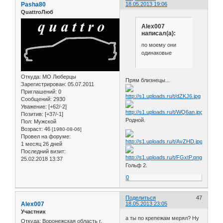
Pasha80
18.05.2013 19:06
QuattroЛюб
Alex007
написал(а):
по моему они
одинаковые
Откуда:
МО Люберцы
Прям близнецы...
Зарегистрирован
: 05.07.2011
Приглашений:
0
Сообщений:
2930
Уважение:
[+62/-2]
Позитив:
[+37/-1]
Родной.
Пол:
Мужской
Возраст:
46
[1980-08-06]
Провел на форуме:
1 месяц 26 дней
Последний визит:
25.02.2018 13:37
Гольф 2.
0
Поделиться
47
Alex007
18.05.2013 23:05
Участник
а ты по крепежам мерял? Ну
Откуда:
Воронежская область г.