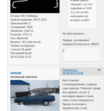
А меня одного
смущает, что это
подъёник от Golf
2 и, что он без
Откуда:
МО Люберцы
колхозинга не
Зарегистрирован
: 05.07.2011
встанет на B2?
Приглашений:
0
Сообщений:
2930
Уважение:
[+62/-2]
Не прислушался...
Позитив:
[+37/-1]
Пол:
Мужской
Правда, эксперимент
Возраст:
46
[1980-08-06]
недорогой получился, ИМХО.
Провел на форуме:
1 месяц 26 дней
0
Последний визит:
25.02.2018 13:37
Поделиться
55
winbolit
26.09.2013 10:39
Активный участник
Как то менял
стеклоподъёмник, старому
хана пришла. Поменял, вроде
всё здорово, но вот в
последнее время стекло
само стало открываться.
Едешь по кочкам и
неровностям, а оно