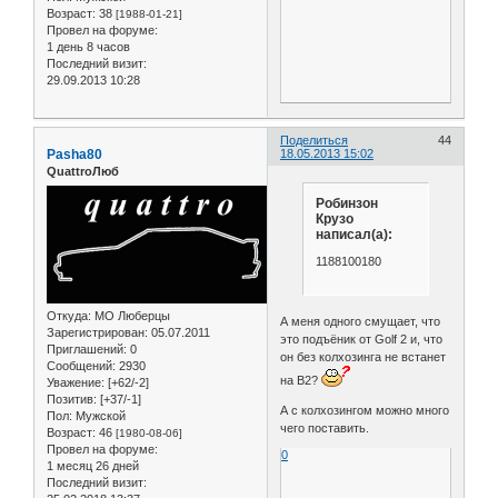
Возраст:
38
[1988-01-21]
Провел на форуме:
1 день 8 часов
Последний визит:
29.09.2013 10:28
Поделиться
44
Pasha80
18.05.2013 15:02
QuattroЛюб
Робинзон
Крузо
написал(а):
1188100180
Откуда:
МО Люберцы
А меня одного смущает, что
Зарегистрирован
: 05.07.2011
это подъёник от Golf 2 и, что
Приглашений:
0
он без колхозинга не встанет
Сообщений:
2930
на B2?
Уважение:
[+62/-2]
Позитив:
[+37/-1]
А с колхозингом можно много
Пол:
Мужской
чего поставить.
Возраст:
46
[1980-08-06]
Провел на форуме:
0
1 месяц 26 дней
Последний визит: