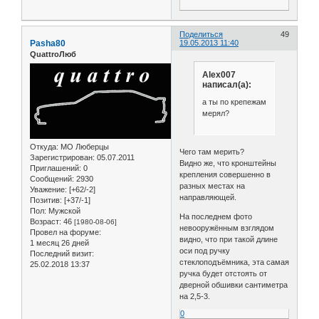
Поделиться
49
Pasha80
19.05.2013 11:40
QuattroЛюб
Alex007
написал(а):
а ты по крепежам
мерял?
Откуда:
МО Люберцы
Чего там мерить?
Зарегистрирован
: 05.07.2011
Видно же, что кронштейны
Приглашений:
0
крепления совершенно в
Сообщений:
2930
разных местах на
Уважение:
[+62/-2]
направляющей.
Позитив:
[+37/-1]
Пол:
Мужской
На последнем фото
Возраст:
46
[1980-08-06]
невооружённым взглядом
Провел на форуме:
видно, что при такой длине
1 месяц 26 дней
оси под ручку
Последний визит:
стеклоподъёмника, эта самая
25.02.2018 13:37
ручка будет отстоять от
дверной обшивки сантиметра
на 2,5-3.
0