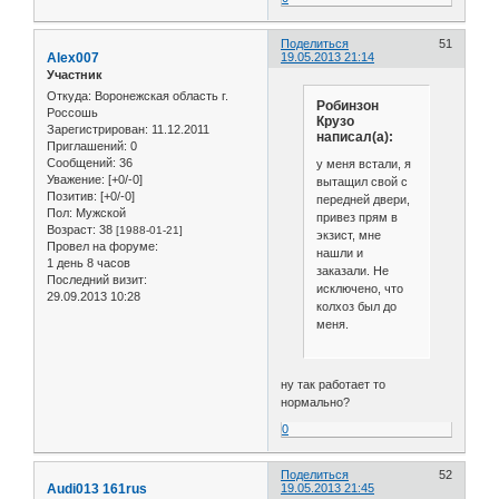
Поделиться
51
Alex007
19.05.2013 21:14
Участник
Откуда:
Воронежская область г.
Робинзон
Россошь
Крузо
Зарегистрирован
: 11.12.2011
написал(а):
Приглашений:
0
Сообщений:
36
у меня встали, я
Уважение:
[+0/-0]
вытащил свой с
Позитив:
[+0/-0]
передней двери,
Пол:
Мужской
привез прям в
Возраст:
38
[1988-01-21]
экзист, мне
Провел на форуме:
нашли и
1 день 8 часов
заказали. Не
Последний визит:
исключено, что
29.09.2013 10:28
колхоз был до
меня.
ну так работает то
нормально?
0
Поделиться
52
Audi013 161rus
19.05.2013 21:45