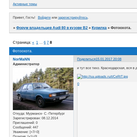
Активные темы
Привет, Гость!
Войдите
или
зарегистрируйтесь
.
»
Форум владельцев Audi 80 в кузове В2
»
Курилка
»
Фотоохота.
Страница:
«
1
…
6
7
8
Фотоохота.
NorMaNN
Поделиться
15.01.2017 20:08
Администратор
и тут все тихо. Краснодарская, вся в
0
Откуда:
Мурманск- С.-Петербург
Зарегистрирован
: 08.12.2014
Приглашений:
0
Сообщений:
447
Уважение:
[+7/-0]
Позитив:
[+1/-0]