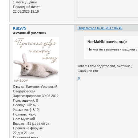
1 месяц 5 дней
Последний визит:
22.05.2026 19:19
Kuzy75
Поделиться
16.01.2017 06:45
Активный участник
NorMaNN написал(а):
Не мог не выложить - машина с
кого ты там подстрелил, охотник:-)
Сааб или кто
0
Откуда:
Каменск-Уральский
Свердловская
Зарегистрирован
: 30.05.2012
Приглашений:
0
Сообщений:
675
Уважение:
[+8/-0]
Позитив:
[+2/-0]
Пол:
Мужской
Возраст:
51
[1975-05-24]
Провел на форуме:
22 дня 21 час
Последний визит: