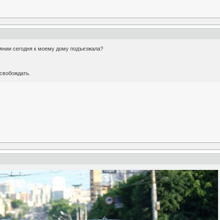
янии сегодня к моему дому подъезжала?
освобождать.