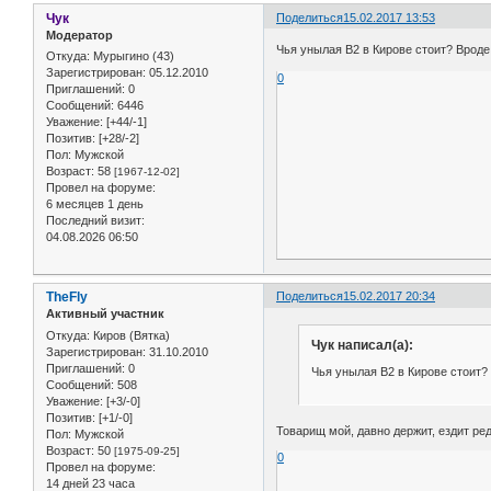
Чук
Поделиться
15.02.2017 13:53
Модератор
Чья унылая В2 в Кирове стоит? Вроде
Откуда:
Мурыгино (43)
Зарегистрирован
: 05.12.2010
0
Приглашений:
0
Сообщений:
6446
Уважение:
[+44/-1]
Позитив:
[+28/-2]
Пол:
Мужской
Возраст:
58
[1967-12-02]
Провел на форуме:
6 месяцев 1 день
Последний визит:
04.08.2026 06:50
TheFly
Поделиться
15.02.2017 20:34
Активный участник
Откуда:
Киров (Вятка)
Чук написал(а):
Зарегистрирован
: 31.10.2010
Приглашений:
0
Чья унылая В2 в Кирове стоит? 
Сообщений:
508
Уважение:
[+3/-0]
Позитив:
[+1/-0]
Товарищ мой, давно держит, ездит ред
Пол:
Мужской
Возраст:
50
[1975-09-25]
0
Провел на форуме:
14 дней 23 часа