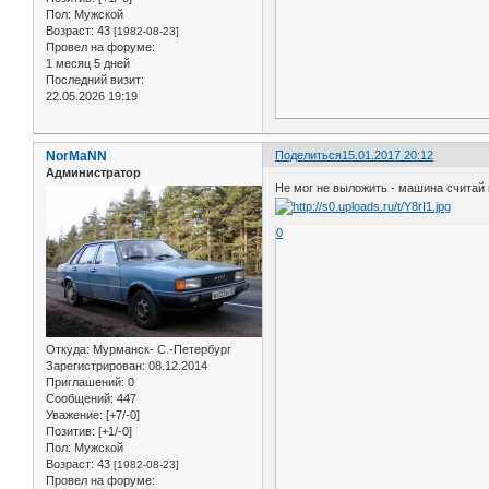
Пол:
Мужской
Возраст:
43
[1982-08-23]
Провел на форуме:
1 месяц 5 дней
Последний визит:
22.05.2026 19:19
NorMaNN
Поделиться
15.01.2017 20:12
Администратор
Не мог не выложить - машина считай 
0
Откуда:
Мурманск- С.-Петербург
Зарегистрирован
: 08.12.2014
Приглашений:
0
Сообщений:
447
Уважение:
[+7/-0]
Позитив:
[+1/-0]
Пол:
Мужской
Возраст:
43
[1982-08-23]
Провел на форуме: