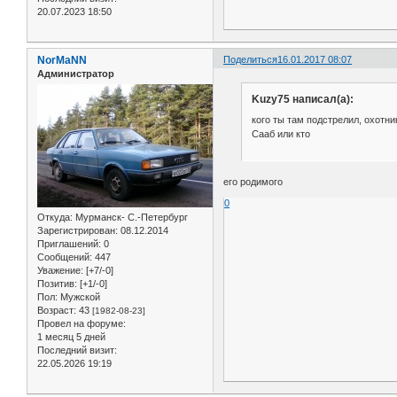
20.07.2023 18:50
NorMaNN
Поделиться
16.01.2017 08:07
Администратор
Kuzy75 написал(а):
кого ты там подстрелил, охотник
Сааб или кто
его родимого
0
Откуда:
Мурманск- С.-Петербург
Зарегистрирован
: 08.12.2014
Приглашений:
0
Сообщений:
447
Уважение:
[+7/-0]
Позитив:
[+1/-0]
Пол:
Мужской
Возраст:
43
[1982-08-23]
Провел на форуме:
1 месяц 5 дней
Последний визит:
22.05.2026 19:19