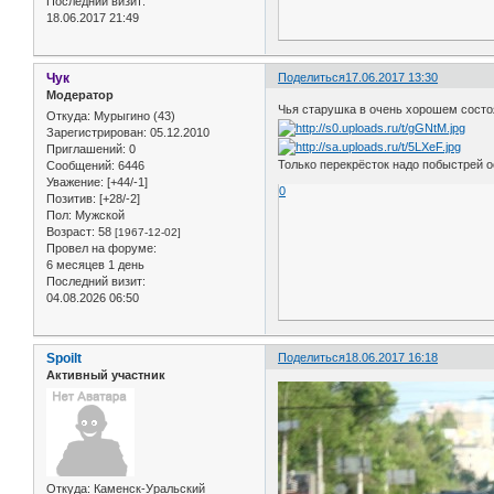
Последний визит:
18.06.2017 21:49
Чук
Поделиться
17.06.2017 13:30
Модератор
Чья старушка в очень хорошем состо
Откуда:
Мурыгино (43)
Зарегистрирован
: 05.12.2010
Приглашений:
0
Только перекрёсток надо побыстрей 
Сообщений:
6446
Уважение:
[+44/-1]
0
Позитив:
[+28/-2]
Пол:
Мужской
Возраст:
58
[1967-12-02]
Провел на форуме:
6 месяцев 1 день
Последний визит:
04.08.2026 06:50
Spoilt
Поделиться
18.06.2017 16:18
Активный участник
Откуда:
Каменск-Уральский