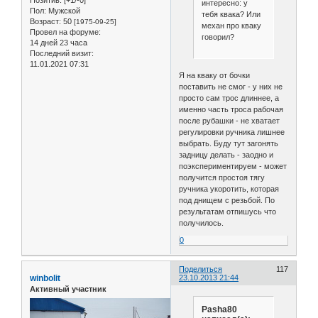
интересно: у
Пол:
Мужской
тебя квака? Или
Возраст:
50
[1975-09-25]
механ про кваку
Провел на форуме:
говорил?
14 дней 23 часа
Последний визит:
11.01.2021 07:31
Я на кваку от бочки
поставить не смог - у них не
просто сам трос длиннее, а
именно часть троса рабочая
после рубашки - не хватает
регулировки ручника лишнее
выбрать. Буду тут загонять
задницу делать - заодно и
поэкспериментируем - может
получится простоя тягу
ручника укоротить, которая
под днищем с резьбой. По
результатам отпишусь что
получилось.
0
Поделиться
117
winbolit
23.10.2013 21:44
Активный участник
Pasha80