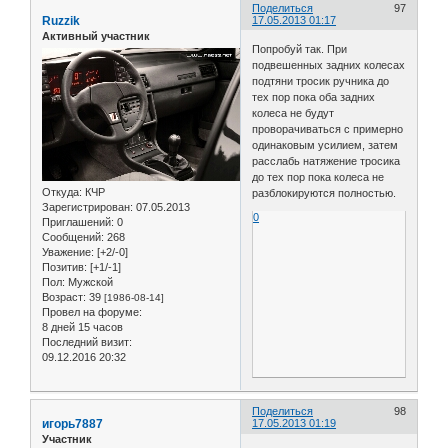
Поделиться
97
Ruzzik
17.05.2013 01:17
Активный участник
Попробуй так. При
подвешенных задних колесах
подтяни тросик ручника до
тех пор пока оба задних
колеса не будут
проворачиваться с примерно
одинаковым усилием, затем
расслабь натяжение тросика
до тех пор пока колеса не
Откуда:
КЧР
разблокируются полностью.
Зарегистрирован
: 07.05.2013
0
Приглашений:
0
Сообщений:
268
Уважение:
[+2/-0]
Позитив:
[+1/-1]
Пол:
Мужской
Возраст:
39
[1986-08-14]
Провел на форуме:
8 дней 15 часов
Последний визит:
09.12.2016 20:32
Поделиться
98
игорь7887
17.05.2013 01:19
Участник