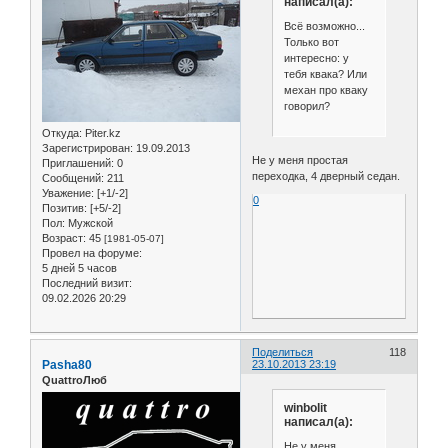
написал(а):
Всё возможно...
Только вот
интересно: у
тебя квака? Или
механ про кваку
говорил?
Откуда:
Piter.kz
Зарегистрирован
: 19.09.2013
Не у меня простая
Приглашений:
0
переходка, 4 дверный седан.
Сообщений:
211
Уважение:
[+1/-2]
0
Позитив:
[+5/-2]
Пол:
Мужской
Возраст:
45
[1981-05-07]
Провел на форуме:
5 дней 5 часов
Последний визит:
09.02.2026 20:29
Поделиться
118
Pasha80
23.10.2013 23:19
QuattroЛюб
winbolit
написал(а):
Не у меня