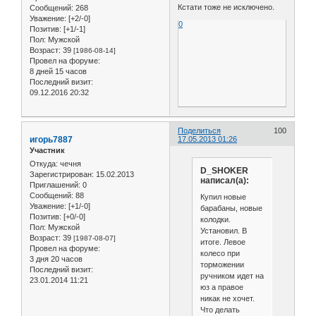
Кстати тоже не исключено.
Сообщений:
268
Уважение:
[+2/-0]
0
Позитив:
[+1/-1]
Пол:
Мужской
Возраст:
39
[1986-08-14]
Провел на форуме:
8 дней 15 часов
Последний визит:
09.12.2016 20:32
Поделиться
100
игорь7887
17.05.2013 01:26
Участник
Откуда:
чечня
D_SHOKER
Зарегистрирован
: 15.02.2013
написал(а):
Приглашений:
0
Сообщений:
88
Купил новые
Уважение:
[+1/-0]
барабаны, новые
Позитив:
[+0/-0]
колодки.
Пол:
Мужской
Установил. В
Возраст:
39
[1987-08-07]
итоге. Левое
Провел на форуме:
колесо при
3 дня 20 часов
торможении
Последний визит:
ручником идет на
23.01.2014 11:21
юз а правое
никак не хочет.
Что делать