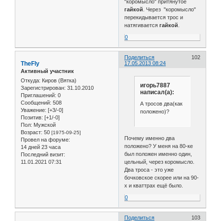
"коромысло" притянутое
гайкой
. Через "коромысло"
перекидывается трос и
натягивается
гайкой
.
0
Поделиться
102
TheFly
17.05.2013 08:24
Активный участник
Откуда:
Киров (Вятка)
игорь7887
Зарегистрирован
: 31.10.2010
написал(а):
Приглашений:
0
Сообщений:
508
А тросов два(как
Уважение:
[+3/-0]
положено)?
Позитив:
[+1/-0]
Пол:
Мужской
Возраст:
50
[1975-09-25]
Почему именно два
Провел на форуме:
положено? У меня на 80-ке
14 дней 23 часа
был положен именно один,
Последний визит:
11.01.2021 07:31
цельный, через коромысло.
Два троса - это уже
бочковское скорее или на 90-
х и кваттрах ещё было.
0
Поделиться
103