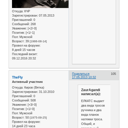
Откуда:
КЧР
Зарегистрирован
: 07.05.2013
Приглашений:
0
Сообщений:
268
Уважение:
[+2/-0]
Позитив:
[+1/-1]
Пол:
Мужской
Возраст:
39
[1986-08-14]
Провел на форуме:
8 дней 15 часов
Последний визит:
09.12.2016 20:32
Поделиться
105
TheFly
17.05.2013 10:32
Активный участник
Откуда:
Киров (Вятка)
ZaurAgandi
Зарегистрирован
: 31.10.2010
написал(а):
Приглашений:
0
Сообщений:
508
ЕЛКАТС выдает
Уважение:
[+3/-0]
два вида тросов
Позитив:
[+1/-0]
ручника и два
Пол:
Мужской
вида планок
Возраст:
50
[1975-09-25]
натяжки троса.
Провел на форуме:
Общий, и
14 дней 23 часа