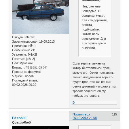
Нет, сие мне
неведомо. Я
оригинал купил.
Так что дерзайте,
ребята,
подбирайте.
Потом всем
Откуда:
Piter.kz
расскажете. Для
Зарегистрирован
: 19.09.2013
этого размеры и
Приглашений:
0
выложил.
Сообщений:
211
Уважение:
[+1/-2]
Позитив:
[+5/-2]
Пол:
Мужской
Если верить механику,
Возраст:
45
[1981-05-07]
который ставил мой трос,
Провел на форуме:
можно и от бочки поставить,
5 дней 5 часов
только под днищем торчать
Последний визит:
будет трос, так как бочкин
09.02.2026 20:29
очень длинный и можно этим
тросом зацепиться где
нибудь и оторвать.
0
Поделиться
115
Pasha80
20.10.2013 22:08
QuattroЛюб