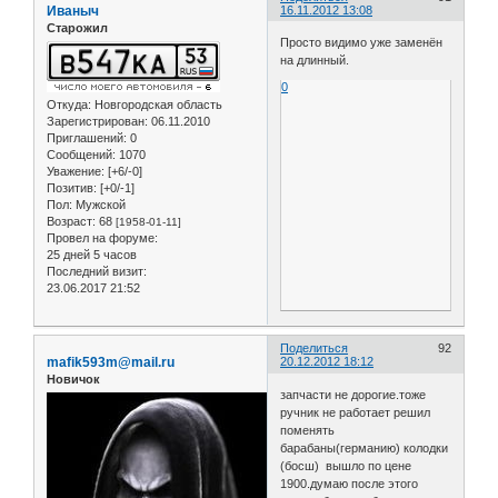
Иваныч
16.11.2012 13:08
Старожил
Просто видимо уже заменён
на длинный.
0
Откуда:
Новгородская область
Зарегистрирован
: 06.11.2010
Приглашений:
0
Сообщений:
1070
Уважение:
[+6/-0]
Позитив:
[+0/-1]
Пол:
Мужской
Возраст:
68
[1958-01-11]
Провел на форуме:
25 дней 5 часов
Последний визит:
23.06.2017 21:52
Поделиться
92
mafik593m@mail.ru
20.12.2012 18:12
Новичок
запчасти не дорогие.тоже
ручник не работает решил
поменять
барабаны(германию) колодки
(босш) вышло по цене
1900.думаю после этого