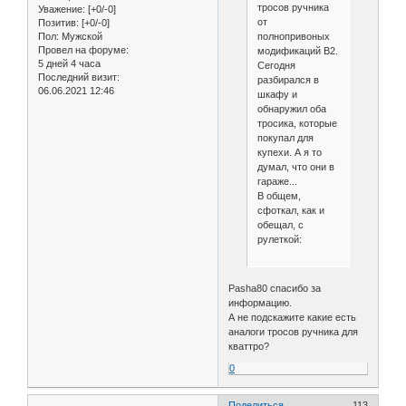
тросов ручника
Уважение:
[+0/-0]
от
Позитив:
[+0/-0]
Пол:
Мужской
полнопривоных
Провел на форуме:
модификаций B2.
5 дней 4 часа
Сегодня
Последний визит:
разбирался в
06.06.2021 12:46
шкафу и
обнаружил оба
тросика, которые
покупал для
купехи. А я то
думал, что они в
гараже...
В общем,
сфоткал, как и
обещал, с
рулеткой:
Pasha80 спасибо за
информацию.
А не подскажите какие есть
аналоги тросов ручника для
кваттро?
0
Поделиться
113