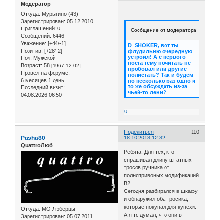
Модератор
Откуда:
Мурыгино (43)
Зарегистрирован
: 05.12.2010
Приглашений:
0
Сообщение от модератора
Сообщений:
6446
Уважение:
[+44/-1]
D_SHOKER
, вот ты
Позитив:
[+28/-2]
флудильню очередную
устроил! А с первого
Пол:
Мужской
поста тему почитать не
Возраст:
58
[1967-12-02]
пробовал или другие
Провел на форуме:
полистать? Так и будем
6 месяцев 1 день
по несколько раз одно и
то же обсуждать из-за
Последний визит:
чьей-то лени?
04.08.2026 06:50
0
Поделиться
110
Pasha80
18.10.2013 12:32
QuattroЛюб
Ребята. Для тех, кто
спрашивал длину штатных
тросов ручника от
полнопривоных модификаций
B2.
Сегодня разбирался в шкафу
и обнаружил оба тросика,
которые покупал для купехи.
Откуда:
МО Люберцы
А я то думал, что они в
Зарегистрирован
: 05.07.2011