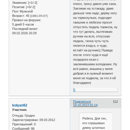
Уважение:
[+1/-2]
плохо, тросу давно уже хана.
Позитив:
[+5/-2]
Заезжаю на эстакаду, даже
Пол:
Мужской
дальше чем надо, держу ногу
Возраст:
45
[1981-05-07]
на тормозульке, подходит
Провел на форуме:
гаишник и любезно просит
5 дней 5 часов
отпустить педаль тормоза, ну
Последний визит:
что тут делать, вытягиваю
09.02.2026 20:29
ручник на всю, отпускаю
педаль, тачка чуть-чуть
пялится взад и, о чудо,
встаёт на ручник)) Правда
после этого чуда я ещё
полдороги ехал с
заклинившими колодками. Ну
всё равно, машина у меня
добрая и в нужный момент
меня не подвела, за что я ей
благодарен)
0
Поделиться
112
kolyan92
19.10.2013 01:14
Участник
Откуда:
Гродно
Ребята. Для тех,
Зарегистрирован
: 09.03.2012
кто спрашивал
Приглашений:
0
длину штатных
Сообщений:
86