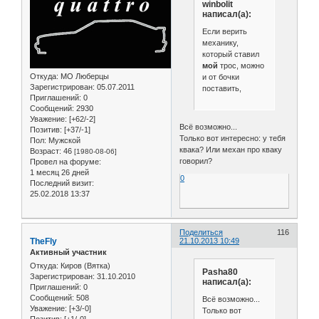
winbolit
написал(а):
Если верить
механику,
который ставил
мой
трос, можно
Откуда:
МО Люберцы
и от бочки
Зарегистрирован
: 05.07.2011
поставить,
Приглашений:
0
Сообщений:
2930
Уважение:
[+62/-2]
Всё возможно...
Позитив:
[+37/-1]
Только вот интересно: у тебя
Пол:
Мужской
квака? Или механ про кваку
Возраст:
46
[1980-08-06]
говорил?
Провел на форуме:
1 месяц 26 дней
0
Последний визит:
25.02.2018 13:37
Поделиться
116
TheFly
21.10.2013 10:49
Активный участник
Откуда:
Киров (Вятка)
Pasha80
Зарегистрирован
: 31.10.2010
написал(а):
Приглашений:
0
Сообщений:
508
Всё возможно...
Уважение:
[+3/-0]
Только вот
Позитив:
[+1/-0]