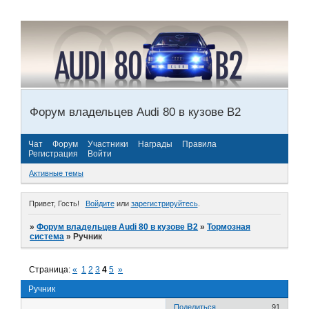
Форум владельцев Audi 80 в кузове В2
Чат
Форум
Участники
Награды
Правила
Регистрация
Войти
Активные темы
Привет, Гость!
Войдите
или
зарегистрируйтесь
.
»
Форум владельцев Audi 80 в кузове В2
»
Тормозная
система
»
Ручник
Страница:
«
1
2
3
4
5
»
Ручник
Поделиться
91