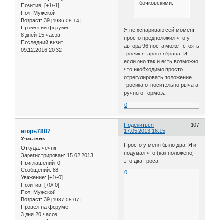
бочковскими.
Позитив:
[+1/-1]
Пол:
Мужской
Возраст:
39
[1986-08-14]
Провел на форуме:
Я не оспариваю сей момент,
8 дней 15 часов
просто предположил что у
Последний визит:
автора 96 поста может стоять
09.12.2016 20:32
тросик старого обраца. И
если оно так и есть возможно
что необходимо просто
отрегулировать положение
тросика относительно рычага
ручного тормоза.
0
Поделиться
107
игорь7887
17.05.2013 16:15
Участник
Просто у меня было два. Я и
Откуда:
чечня
подумал что (как положено)
Зарегистрирован
: 15.02.2013
это два троса.
Приглашений:
0
Сообщений:
88
0
Уважение:
[+1/-0]
Позитив:
[+0/-0]
Пол:
Мужской
Возраст:
39
[1987-08-07]
Провел на форуме:
3 дня 20 часов