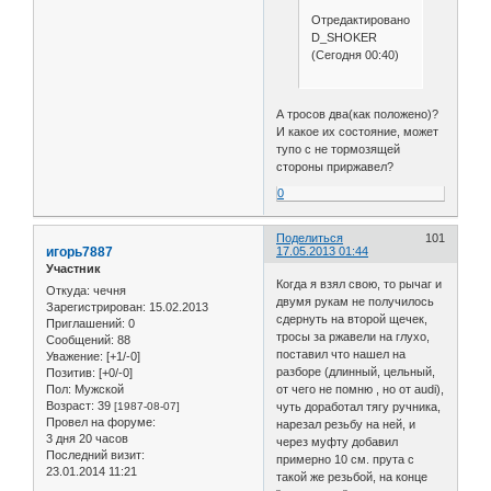
Отредактировано
D_SHOKER
(Сегодня 00:40)
А тросов два(как положено)?
И какое их состояние, может
тупо с не тормозящей
стороны приржавел?
0
Поделиться
101
игорь7887
17.05.2013 01:44
Участник
Когда я взял свою, то рычаг и
Откуда:
чечня
двумя рукам не получилось
Зарегистрирован
: 15.02.2013
сдернуть на второй щечек,
Приглашений:
0
тросы за ржавели на глухо,
Сообщений:
88
поставил что нашел на
Уважение:
[+1/-0]
разборе (длинный, цельный,
Позитив:
[+0/-0]
Пол:
Мужской
от чего не помню , но от audi),
Возраст:
39
[1987-08-07]
чуть доработал тягу ручника,
Провел на форуме:
нарезал резьбу на ней, и
3 дня 20 часов
через муфту добавил
Последний визит:
примерно 10 см. прута с
23.01.2014 11:21
такой же резьбой, на конце