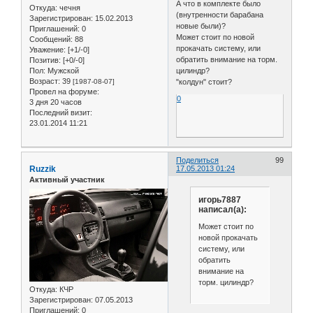
А что в комплекте было
Откуда:
чечня
(внутренности барабана
Зарегистрирован
: 15.02.2013
новые были)?
Приглашений:
0
Может стоит по новой
Сообщений:
88
прокачать систему, или
Уважение:
[+1/-0]
обратить внимание на торм.
Позитив:
[+0/-0]
Пол:
Мужской
цилиндр?
Возраст:
39
[1987-08-07]
"колдун" стоит?
Провел на форуме:
0
3 дня 20 часов
Последний визит:
23.01.2014 11:21
Поделиться
99
Ruzzik
17.05.2013 01:24
Активный участник
игорь7887
написал(а):
Может стоит по
новой прокачать
систему, или
обратить
внимание на
торм. цилиндр?
Откуда:
КЧР
Зарегистрирован
: 07.05.2013
Приглашений:
0