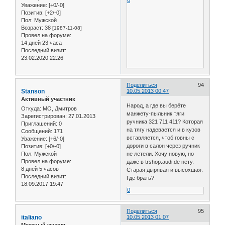
Уважение:
[+0/-0]
Позитив:
[+2/-0]
Пол:
Мужской
Возраст:
38
[1987-11-08]
Провел на форуме:
14 дней 23 часа
Последний визит:
23.02.2020 22:26
Поделиться
94
Stanson
10.05.2013 00:47
Активный участник
Народ, а где вы берёте
Откуда:
МО, Дмитров
манжету-пыльник тяги
Зарегистрирован
: 27.01.2013
ручника 321 711 411? Которая
Приглашений:
0
на тягу надевается и в кузов
Сообщений:
171
вставляется, чтоб говны с
Уважение:
[+6/-0]
дороги в салон через ручник
Позитив:
[+0/-0]
Пол:
Мужской
не летели. Хочу новую, но
Провел на форуме:
даже в trshop.audi.de нету.
8 дней 5 часов
Старая дырявая и высохшая.
Последний визит:
Где брать?
18.09.2017 19:47
0
Поделиться
95
italiano
10.05.2013 01:07
Местный житель