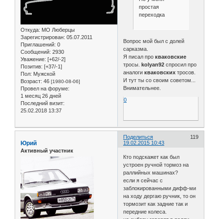
простая
переходка
Откуда:
МО Люберцы
Зарегистрирован
: 05.07.2011
Вопрос мой был с долей
Приглашений:
0
сарказма.
Сообщений:
2930
Я писал про
кваковские
Уважение:
[+62/-2]
тросы.
kolyan92
спросил про
Позитив:
[+37/-1]
аналоги
кваковских
тросов.
Пол:
Мужской
И тут ты со своим советом...
Возраст:
46
[1980-08-06]
Внимательнее.
Провел на форуме:
1 месяц 26 дней
0
Последний визит:
25.02.2018 13:37
Поделиться
119
Юрий
19.02.2015 10:43
Активный участник
Кто подскажет как был
устроен ручной тормоз на
раллийных машинах?
если я сейчас с
заблокированными дифф-ми
на ходу дергаю ручник, то он
тормозит как задние так и
передние колеса.