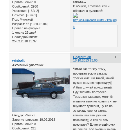
гараже...
Приглашений:
0
В общем, сфоткал, как и
Сообщений:
2930
Уважение:
[+62/-2]
обещал, с рулеткой:
Позитив:
[+37/-1]
Пол:
Мужской
Возраст:
46
[1980-08-06]
0
Провел на форуме:
1 месяц 26 дней
Последний визит:
25.02.2018 13:37
Поделиться
111
winbolit
18.10.2013 23:06
Активный участник
Читал как то эту тему,
прочитал всю и заказал
тросик именно такой, какой
нужен на мою переходку))
А был случай прикольный.
Еду значить по трассе.
Тормозит гаишник, мол чёт
машина твоя не нравится, не
внушает доверия, ну ка на
эстакаду слегка заедь,
Откуда:
Piter.kz
глянем как там ручник
Зарегистрирован
: 19.09.2013
поживает)) А как он там
Приглашений:
0
поживает? До него ещё руки
Сообщений:
211
не дошли, всё очень и очень