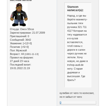
Stanson
написал(а):
Народ, а где вы
берёте манжету-
пыльник тяги
ручника 321 711
Откуда:
Омск 55rus
411? Которая на
Зарегистрирован
: 21.07.2009
тягу надевается
Приглашений:
0
и в кузов
Сообщений:
3642
вставляется,
Уважение:
[+12/-0]
чтоб говны с
Позитив:
[+5/-0]
дороги в салон
Пол:
Мужской
через ручник не
Возраст:
44
[1981-11-13]
летели. Хочу
Провел на форуме:
новую, но даже в
27 дней 23 часа
Последний визит:
trshop.audi.de
19.01.2022 21:19
нету. Старая
дырявая и
высохшая. Где
брать?
кулибин от чего то колхозил,
но я забыл от чего
0