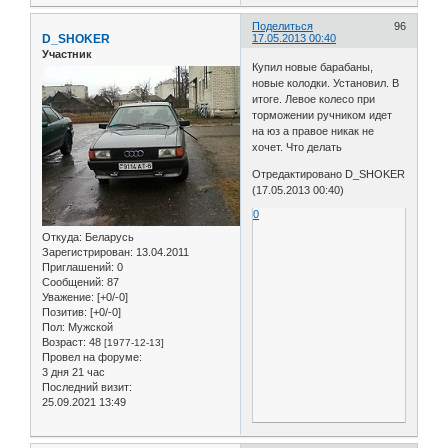
Поделиться
96
D_SHOKER
17.05.2013 00:40
Участник
Купил новые барабаны,
новые колодки. Установил. В
итоге. Левое колесо при
торможении ручником идет
на юз а правое никак не
хочет. Что делать
Отредактировано D_SHOKER
(17.05.2013 00:40)
0
Откуда:
Беларусь
Зарегистрирован
: 13.04.2011
Приглашений:
0
Сообщений:
87
Уважение:
[+0/-0]
Позитив:
[+0/-0]
Пол:
Мужской
Возраст:
48
[1977-12-13]
Провел на форуме:
3 дня 21 час
Последний визит:
25.09.2021 13:49