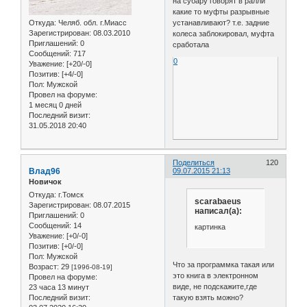
на субару говорят в ралли
какие то муфты разрывные
Откуда:
Челяб. обл. г.Миасс
устанавливают? т.е. задние
Зарегистрирован
: 08.03.2010
колеса заблокировал, муфта
Приглашений:
0
сработала
Сообщений:
717
0
Уважение:
[+20/-0]
Позитив:
[+4/-0]
Пол:
Мужской
Провел на форуме:
1 месяц 0 дней
Последний визит:
31.05.2018 20:40
Поделиться
120
Влад96
09.07.2015 21:13
Новичок
Откуда:
г.Томск
scarabaeus
Зарегистрирован
: 08.07.2015
написал(а):
Приглашений:
0
Сообщений:
14
картинка
Уважение:
[+0/-0]
Позитив:
[+0/-0]
Пол:
Мужской
Что за программка такая или
Возраст:
29
[1996-08-19]
это книга в электронном
Провел на форуме:
виде, не подскажите,где
23 часа 13 минут
такую взять можно?
Последний визит: