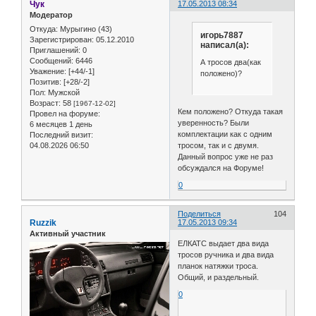
Чук
17.05.2013 08:34
Модератор
Откуда:
Мурыгино (43)
игорь7887
Зарегистрирован
: 05.12.2010
написал(а):
Приглашений:
0
Сообщений:
6446
А тросов два(как
Уважение:
[+44/-1]
положено)?
Позитив:
[+28/-2]
Пол:
Мужской
Возраст:
58
[1967-12-02]
Кем положено? Откуда такая
Провел на форуме:
уверенность? Были
6 месяцев 1 день
комплектации как с одним
Последний визит:
04.08.2026 06:50
тросом, так и с двумя.
Данный вопрос уже не раз
обсуждался на Форуме!
0
Поделиться
104
Ruzzik
17.05.2013 09:34
Активный участник
ЕЛКАТС выдает два вида
тросов ручника и два вида
планок натяжки троса.
Общий, и раздельный.
0