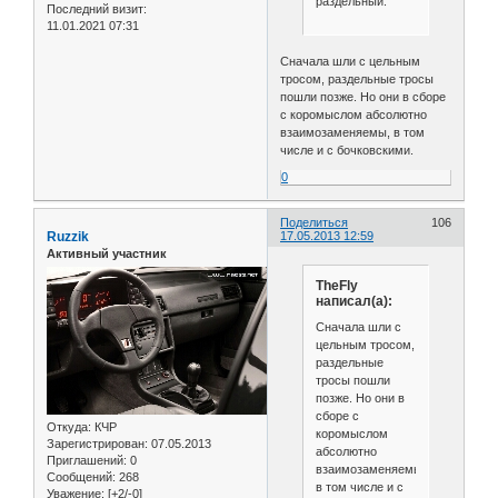
раздельный.
Последний визит:
11.01.2021 07:31
Сначала шли с цельным
тросом, раздельные тросы
пошли позже. Но они в сборе
с коромыслом абсолютно
взаимозаменяемы, в том
числе и с бочковскими.
0
Поделиться
106
Ruzzik
17.05.2013 12:59
Активный участник
TheFly
написал(а):
Сначала шли с
цельным тросом,
раздельные
тросы пошли
позже. Но они в
сборе с
Откуда:
КЧР
коромыслом
Зарегистрирован
: 07.05.2013
абсолютно
Приглашений:
0
взаимозаменяемы,
Сообщений:
268
в том числе и с
Уважение:
[+2/-0]