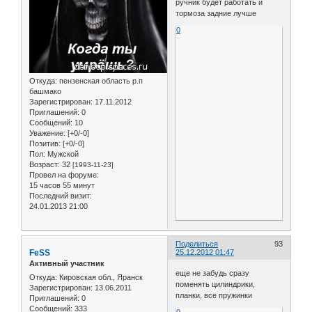
ручник будет работать и
тормоза задние лучше
0
Откуда:
пензенская область р.п
башмако
Зарегистрирован
: 17.11.2012
Приглашений:
0
Сообщений:
10
Уважение:
[+0/-0]
Позитив:
[+0/-0]
Пол:
Мужской
Возраст:
32
[1993-11-23]
Провел на форуме:
15 часов 55 минут
Последний визит:
24.01.2013 21:00
Поделиться
93
FeSS
25.12.2012 01:47
Активный участник
еще не забудь сразу
Откуда:
Кировская обл., Яранск
поменять цилиндрики,
Зарегистрирован
: 13.06.2011
планки, все пружинки
Приглашений:
0
Сообщений:
333
0