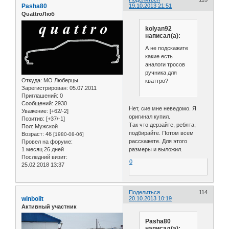
Pasha80
19.10.2013 21:51
QuattroЛюб
kolyan92
написал(а):
А не подскажите
какие есть
аналоги тросов
ручника для
Откуда:
МО Люберцы
кваттро?
Зарегистрирован
: 05.07.2011
Приглашений:
0
Сообщений:
2930
Нет, сие мне неведомо. Я
Уважение:
[+62/-2]
оригинал купил.
Позитив:
[+37/-1]
Так что дерзайте, ребята,
Пол:
Мужской
подбирайте. Потом всем
Возраст:
46
[1980-08-06]
расскажете. Для этого
Провел на форуме:
1 месяц 26 дней
размеры и выложил.
Последний визит:
0
25.02.2018 13:37
Поделиться
114
winbolit
20.10.2013 10:19
Активный участник
Pasha80
написал(а):