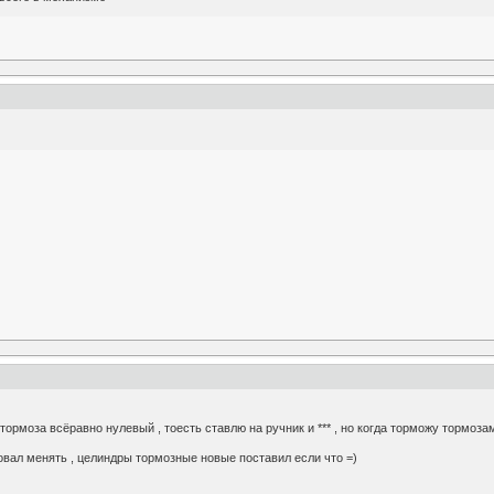
 тормоза всёравно нулевый , тоесть ставлю на ручник и *** , но когда торможу тормоза
бовал менять , целиндры тормозные новые поставил если что =)