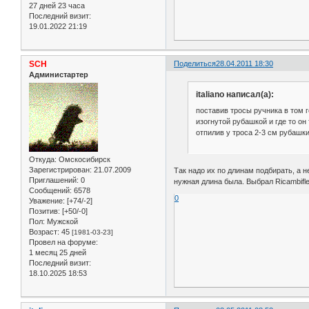
27 дней 23 часа
Последний визит:
19.01.2022 21:19
SCH
Поделиться
28.04.2011 18:30
Администартер
italiano написал(а):
поставив тросы ручника в том г
изогнутой рубашкой и где то он
отпилив у троса 2-3 см рубашк
Откуда:
Омскосибирск
Зарегистрирован
: 21.07.2009
Так надо их по длинам подбирать, а н
Приглашений:
0
нужная длина была. Выбрал Ricambifle
Сообщений:
6578
0
Уважение:
[+74/-2]
Позитив:
[+50/-0]
Пол:
Мужской
Возраст:
45
[1981-03-23]
Провел на форуме:
1 месяц 25 дней
Последний визит:
18.10.2025 18:53