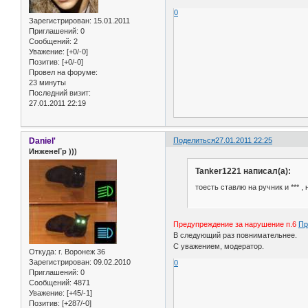
0
Зарегистрирован
: 15.01.2011
Приглашений:
0
Сообщений:
2
Уважение:
[+0/-0]
Позитив:
[+0/-0]
Провел на форуме:
23 минуты
Последний визит:
27.01.2011 22:19
Daniel'
Поделиться
27.01.2011 22:25
ИнженеГр )))
Tanker1221 написал(а):
тоесть ставлю на ручник и *** ,
Предупреждение за нарушение п.6
Пр
В следующий раз повнимательнее.
С уважением, модератор.
Откуда:
г. Воронеж 36
Зарегистрирован
: 09.02.2010
0
Приглашений:
0
Сообщений:
4871
Уважение:
[+45/-1]
Позитив:
[+287/-0]