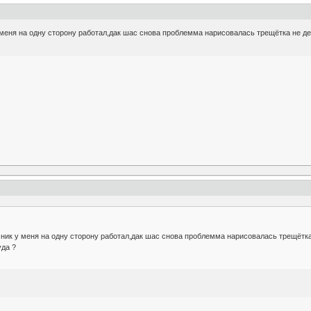
 меня на одну сторону работал,дак шас снова проблемма нарисовалась трещётка не д
чник у меня на одну сторону работал,дак шас снова проблемма нарисовалась трещётка
уда ?