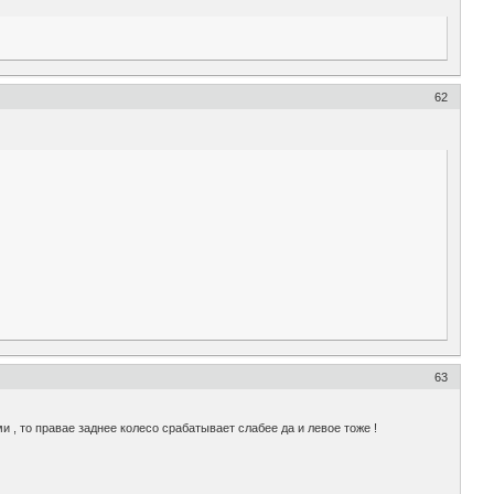
62
63
ми , то правае заднее колесо срабатывает слабее да и левое тоже !