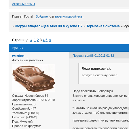
Активные темы
Привет, Гость!
Войдите
или
зарегистрируйтесь
.
»
Форум владельцев Audi 80 в кузове В2
»
Тормозная система
»
Ру
Страница:
«
1
2
3
4
5
»
Ручник
werden
Поделиться
06.01.2011 01:32
Активный участник
Лёха написал(а):
воздух в систему попал
Надо прокачать. непорядок.
В книге очень хорошо описано как ру
Откуда:
Новосибирск 54
Зарегистрирован
: 15.06.2010
в кратце
Приглашений:
0
" нажать не сколько раз до упора(для
Сообщений:
447
жигах ставил чтоб еле еле шелестили
Уважение:
[+10/-4]
Позитив:
[+13/-2]
проверяем держит ли ручник на горке.
Пол:
Мужской
Провел на форуме:
если не помогло, то проблема скорее