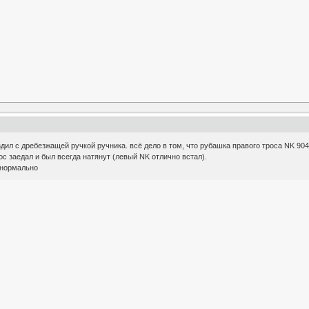
здил с дребезжащей ручкой ручника. всё дело в том, что рубашка правого троса NK 90
рос заедал и был всегда натянут (левый NK отлично встал).
 нормально