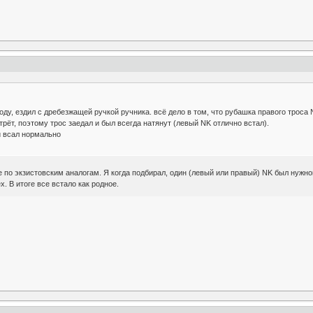
оду, ездил с дребезжащей ручкой ручника. всё дело в том, что рубашка правого троса
 трёт, поэтому трос заедал и был всегда натянут (левый NK отлично встал).
и всал нормально
е по экзистовским аналогам. Я когда подбирал, один (левый или правый) NK был нужной
x. В итоге все встало как родное.