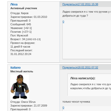
Лёха
Поделиться
17.02.2011 15:38
Активный участник
Ладно смерился я с тем что ручник у
Откуда:
Киров
добраться до туда ?
Зарегистрирован
: 01.03.2010
Приглашений:
0
0
Сообщений:
645
Уважение:
[+6/-1]
Позитив:
[+27/-1]
Пол:
Мужской
Возраст:
34
[1992-03-13]
Провел на форуме:
11 дней 8 часов
Последний визит:
31.01.2012 20:24
italiano
Поделиться
18.02.2011 07:32
Местный житель
Лёха написал(а):
Ладно смерился я с тем что ру
ковролин,чтобы добраться до т
только чехол чучника
Откуда:
Омск 55rus
Зарегистрирован
: 21.07.2009
0
Приглашений:
0