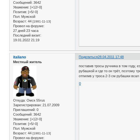
Сообщений:
3642
Уважение:
[+12/-0]
Позитив:
[+5/-0]
Пол:
Мужской
Возраст:
44
[1981-11-13]
Провел на форуме:
27 дней 23 часа
Последний визит:
19.01.2022 21:19
italiano
Поделиться
28.04.2011 17:48
Местный житель
поставив тросы ручника в том году, е
рубашкой и где то он трёт, поэтому т
отпилив у троса 2-3 см рубашки всал
0
Откуда:
Омск 55rus
Зарегистрирован
: 21.07.2009
Приглашений:
0
Сообщений:
3642
Уважение:
[+12/-0]
Позитив:
[+5/-0]
Пол:
Мужской
Возраст:
44
[1981-11-13]
Провел на форуме: