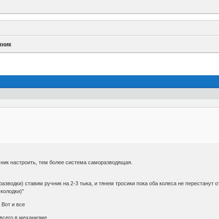
чник
чник настроить, тем более система саморазводящая.
 разводки) ставим ручник на 2-3 тыка, и тянем тросики пока оба колеса не перестанут 
 колодки)"
 Вот и все
 всего в механизме