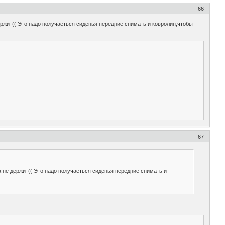
66
ержит(( Это надо получаеться сиденья передние снимать и ковролин,чтобы
67
 не держит(( Это надо получаеться сиденья передние снимать и