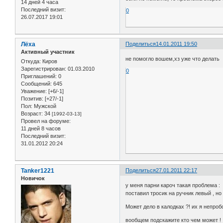
14 дней 4 часа
Последний визит:
0
26.07.2017 19:01
Лёха
Поделиться
14.01.2011 19:50
Активный участник
не помогло вошем,хз уже что делать
Откуда:
Киров
Зарегистрирован
: 01.03.2010
0
Приглашений:
0
Сообщений:
645
Уважение:
[+6/-1]
Позитив:
[+27/-1]
Пол:
Мужской
Возраст:
34
[1992-03-13]
Провел на форуме:
11 дней 8 часов
Последний визит:
31.01.2012 20:24
Tanker1221
Поделиться
27.01.2011 22:17
Новичок
у меня парни кароч такая проблема :
поставил тросик на ручник левый , но
Может дело в калодках ?! их я непро
вообщем подскажите кто чем может !