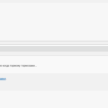
 но когда торможу тормозами...
авил
.