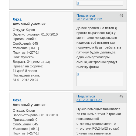
0
Поделиться
48
Лёха
20.12.2010 20:22
Активный участник
Да всё правельно петля ))
Откуда:
Киров
просто выразился так)) у
Зарегистрирован
: 01.03.2010
меня такое же каромысло
Приглашений:
0
надеюсь всё встанет как
Сообщений:
645
положено и будет работать,в
Уважение:
[+6/-1]
пятницу будем делать,за
Позитив:
[+27/-1]
Пол:
Мужской
одно и амартизаторы
Возраст:
34
[1992-03-13]
сменю,как тросики придут
Провел на форуме:
выложу фотки
11 дней 8 часов
0
Последний визит:
31.01.2012 20:24
Поделиться
49
Лёха
31.12.2010 14:37
Активный участник
Нужна помощь!сталкивался
Откуда:
Киров
ли кто нить с этим ? тросики
Зарегистрирован
: 01.03.2010
поставили всё
Приглашений:
0
отлично,удивило меня то
Сообщений:
645
что,столи РОДНЫЕ! во как)
Уважение:
[+6/-1]
Значит поставили всё
Позитив:
[+27/-1]