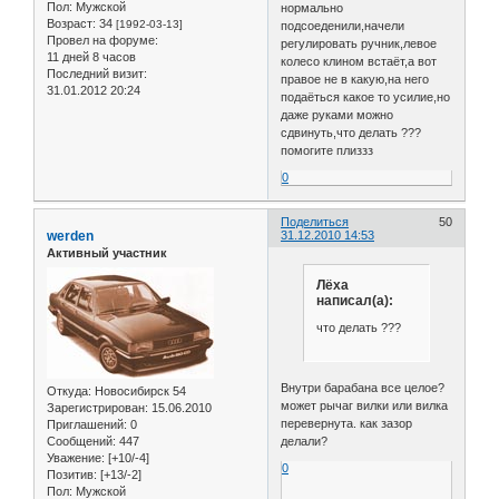
Пол:
Мужской
нормально
Возраст:
34
[1992-03-13]
подсоеденили,начели
Провел на форуме:
регулировать ручник,левое
11 дней 8 часов
колесо клином встаёт,а вот
Последний визит:
правое не в какую,на него
31.01.2012 20:24
подаёться какое то усилие,но
даже руками можно
сдвинуть,что делать ???
помогите плиззз
0
Поделиться
50
werden
31.12.2010 14:53
Активный участник
Лёха
написал(а):
что делать ???
Внутри барабана все целое?
Откуда:
Новосибирск 54
может рычаг вилки или вилка
Зарегистрирован
: 15.06.2010
перевернута. как зазор
Приглашений:
0
Сообщений:
447
делали?
Уважение:
[+10/-4]
0
Позитив:
[+13/-2]
Пол:
Мужской