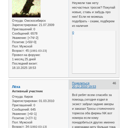
Неужели там нету
несчастных тросов? Покупай
новые, ставь и забудь про
них! Если не можешь
Откуда:
Омскосибирск
подобрать - скажи, подберем
Зарегистрирован
: 21.07.2009
из наличия
Приглашений:
0
0
Сообщений:
6578
Уважение:
[+74/-2]
Позитив:
[+50/-0]
Пол:
Мужской
Возраст:
45
[1981-03-23]
Провел на форуме:
1 месяц 25 дней
Последний визит:
18.10.2025 18:53
Поделиться
46
Лёха
20.12.2010 19:53
Активный участник
Всё ребят всем спасибо за
Откуда:
Киров
помощь,сегодня ездил в
Зарегистрирован
: 01.03.2010
экзист забрал задние аморы
Приглашений:
0
и заказал Тросы стояночного
Сообщений:
645
тормоза оба фирмы NK вот
Уважение:
[+6/-1]
номера если кому
Позитив:
[+27/-1]
Пол:
Мужской
понадобиться других именно
Возраст:
34
[1992-03-13]
с крючками нету больше тока