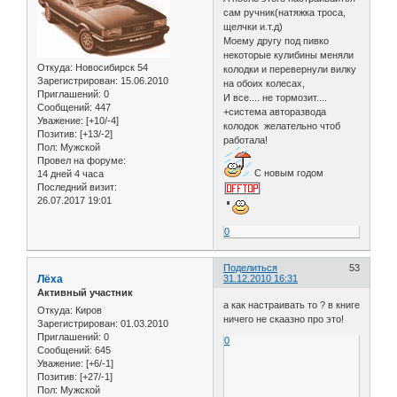
сам ручник(натяжка троса,
щелчки и.т.д)
Моему другу под пивко
некоторые кулибины меняли
Откуда:
Новосибирск 54
колодки и перевернули вилку
Зарегистрирован
: 15.06.2010
на обоих колесах,
Приглашений:
0
И все.... не тормозит....
Сообщений:
447
+система авторазвода
Уважение:
[+10/-4]
колодок желательно чтоб
Позитив:
[+13/-2]
работала!
Пол:
Мужской
Провел на форуме:
С новым годом
14 дней 4 часа
Последний визит:
26.07.2017 19:01
0
Поделиться
53
Лёха
31.12.2010 16:31
Активный участник
а как настраивать то ? в книге
Откуда:
Киров
ничего не скаазно про это!
Зарегистрирован
: 01.03.2010
Приглашений:
0
0
Сообщений:
645
Уважение:
[+6/-1]
Позитив:
[+27/-1]
Пол:
Мужской