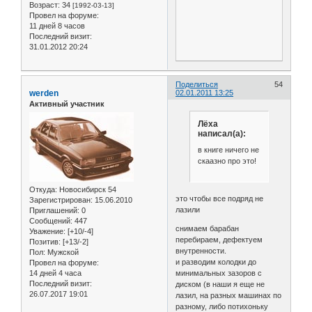
Возраст:
34
[1992-03-13]
Провел на форуме:
11 дней 8 часов
Последний визит:
31.01.2012 20:24
Поделиться
54
werden
02.01.2011 13:25
Активный участник
Лёха
написал(а):
в книге ничего не
скаазно про это!
Откуда:
Новосибирск 54
это чтобы все подряд не
Зарегистрирован
: 15.06.2010
лазили
Приглашений:
0
Сообщений:
447
снимаем барабан
Уважение:
[+10/-4]
перебираем, дефектуем
Позитив:
[+13/-2]
внутренности.
Пол:
Мужской
и разводим колодки до
Провел на форуме:
14 дней 4 часа
минимальных зазоров с
Последний визит:
диском (в наши я еще не
26.07.2017 19:01
лазил, на разных машинах по
разному, либо потихоньку