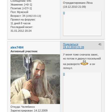
Сообщений:
645
Отредактировано Лёха
Уважение:
[+6/-1]
(19.12.2010 21:09)
Позитив:
[+27/-1]
Пол:
Мужской
0
Возраст:
34
[1992-03-13]
Провел на форуме:
11 дней 8 часов
Последний визит:
31.01.2012 20:24
Поделиться
41
alex7484
19.12.2010 21:28
Активный участник
У меня тоже сначала закис,
но потом я дернул посильней
на развороте
и он
лопнул.
0
Откуда:
Челябинск
Зарегистрирован
: 14.12.2009