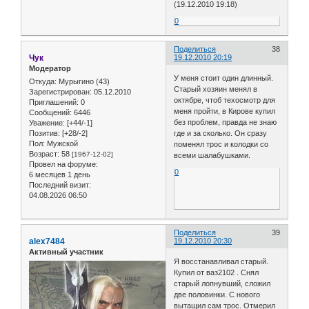
(19.12.2010 19:18)
0
Поделиться
38
Чук
19.12.2010 20:19
Модератор
У меня стоит один длинный.
Откуда:
Мурыгино (43)
Старый хозяин менял в
Зарегистрирован
: 05.12.2010
октябре, чтоб техосмотр для
Приглашений:
0
меня пройти, в Кирове купил
Сообщений:
6446
без проблем, правда не знаю
Уважение:
[+44/-1]
где и за сколько. Он сразу
Позитив:
[+28/-2]
Пол:
Мужской
поменял трос и колодки со
Возраст:
58
[1967-12-02]
всеми шалабушками.
Провел на форуме:
0
6 месяцев 1 день
Последний визит:
04.08.2026 06:50
Поделиться
39
alex7484
19.12.2010 20:30
Активный участник
Я восстанавливал старый.
Купил от ваз2102 . Снял
старый лопнувший, сложил
две половинки. С нового
вытащил сам трос. Отмерил