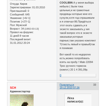
COOLIBIN
А у меня выбора
Откуда:
Киров
небыло ( были тока
Зарегистрирован
: 01.03.2010
цельные,и не грамотные
Приглашений:
0
продовцы которые мне его
Сообщений:
645
сунули,хотя год спрашивали
Уважение:
[+6/-1]
и я отвечал 86.Придёться
Позитив:
[+27/-1]
Пол:
Мужской
этот ехать сдавать,и в
Возраст:
34
[1992-03-13]
экзисте заказывать,у мя
Провел на форуме:
такой вопрос кто в экзисте
11 дней 8 часов
заказывал,которые
Последний визит:
парные,там указано комплект
31.01.2012 20:24
?(тоесть левый и правый)так
я понимаю
Вот какой то из недорогих
есть,можно попробовать
взять на пробу ! Malo 22094
Трос ручного тормоза
(компл.) 20 1 4 391,09р.
0
Поделиться
33
SCH
19.12.2010 07:26
Администартер
Лёха
написал(а):