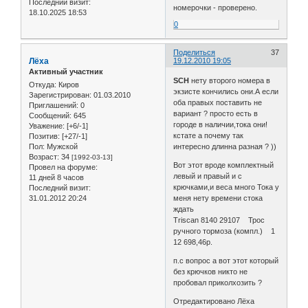
Последний визит:
номерочки - проверено.
18.10.2025 18:53
0
Поделиться
37
Лёха
19.12.2010 19:05
Активный участник
SCH
нету второго номера в
Откуда:
Киров
экзисте кончились они.А если
Зарегистрирован
: 01.03.2010
оба правых поставить не
Приглашений:
0
вариант ? просто есть в
Сообщений:
645
городе в наличии,тока они!
Уважение:
[+6/-1]
кстате а почему так
Позитив:
[+27/-1]
Пол:
Мужской
интересно длинна разная ? ))
Возраст:
34
[1992-03-13]
Вот этот вроде комплектный
Провел на форуме:
левый и правый и с
11 дней 8 часов
крючками,и веса много Тока у
Последний визит:
31.01.2012 20:24
меня нету времени стока
ждать
Triscan 8140 29107 Трос
ручного тормоза (компл.) 1
12 698,46р.
п.с вопрос а вот этот который
без крючков никто не
пробовал приколхозить ?
Отредактировано Лёха