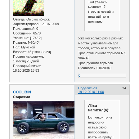
там указано
комплект ?
(тоесть левый и
правый)так я
Откуда:
Омскосибирск
понимаю
Зарегистрирован
: 21.07.2009
Приглашений:
0
Сообщений:
6578
Уважение:
[+74/-2]
Уже несколько раз в разных
Позитив:
[+50/-0]
местах указывал номера
Пол:
Мужской
тросов, которые я покупал:
Возраст:
45
[1981-03-23]
Трос стояночного тормоза NK
Провел на форуме:
904746
1 месяц 25 дней
Трос ручного тормоза
Последний визит:
Ricambiflex 01020040
18.10.2025 18:53
0
Поделиться
34
COOLIBIN
19.12.2010 11:00
Старожил
Лёха
написал(а):
Вот какой то из
недорогих
есть,можно
попробовать
взять на пробу !