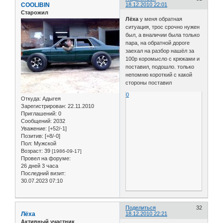
COOLIBIN
18.12.2010 22:01
Старожил
Лёха
у меня обратная
ситуация, трос срочно нужен
был, а вналичии была только
пара, на обратной дороге
заехал на разбор нашёл за
100р коромысло с крюками и
поставил, подошло. только
непомню короткий с какой
стороны поставил
0
Откуда:
Адыгея
Зарегистрирован
: 22.11.2010
Приглашений:
0
Сообщений:
2032
Уважение:
[+52/-1]
Позитив:
[+8/-0]
Пол:
Мужской
Возраст:
39
[1986-09-17]
Провел на форуме:
26 дней 3 часа
Последний визит:
30.07.2023 07:10
Поделиться
32
Лёха
18.12.2010 22:21
Активный участник