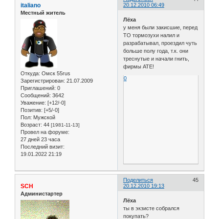
italiano
20.12.2010 06:49
Местный житель
Лёха
у меня были закисшие, перед
ТО тормозухи налил и
разрабатывал, проездил чуть
больше полу года, т.к. они
треснутые и начали гнить,
фирмы ATE!
Откуда:
Омск 55rus
0
Зарегистрирован
: 21.07.2009
Приглашений:
0
Сообщений:
3642
Уважение:
[+12/-0]
Позитив:
[+5/-0]
Пол:
Мужской
Возраст:
44
[1981-11-13]
Провел на форуме:
27 дней 23 часа
Последний визит:
19.01.2022 21:19
Поделиться
45
SCH
20.12.2010 19:13
Администартер
Лёха
ты в экзисте собрался
покупать?