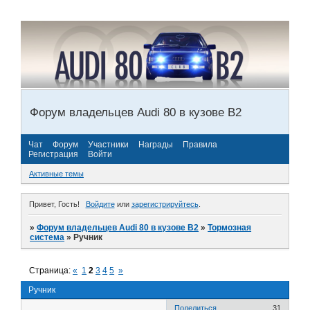
Форум владельцев Audi 80 в кузове В2
Чат
Форум
Участники
Награды
Правила
Регистрация
Войти
Активные темы
Привет, Гость!
Войдите
или
зарегистрируйтесь
.
»
Форум владельцев Audi 80 в кузове В2
»
Тормозная
система
»
Ручник
Страница:
«
1
2
3
4
5
»
Ручник
Поделиться
31