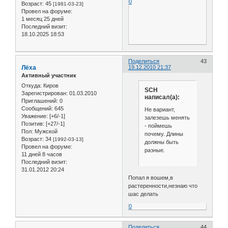
0
Возраст:
45
[1981-03-23]
Провел на форуме:
1 месяц 25 дней
Последний визит:
18.10.2025 18:53
Поделиться
43
Лёха
19.12.2010 21:37
Активный участник
Откуда:
Киров
SCH
Зарегистрирован
: 01.03.2010
написал(а):
Приглашений:
0
Сообщений:
645
Не вариант,
Уважение:
[+6/-1]
залезешь менять
Позитив:
[+27/-1]
- поймешь
Пол:
Мужской
почему. Длины
Возраст:
34
[1992-03-13]
должны быть
Провел на форуме:
разные.
11 дней 8 часов
Последний визит:
31.01.2012 20:24
Попал я вошем,в
растеренности,незнаю что
шас делать
0
Поделиться
44