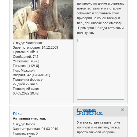
примерно по длине и отрезал,
потом вставил его в старую
"обойму" и полуавтоматом
приварил на конец гаечку и
все( при сборке все смазал)
.Примерно 1.5 года катаюсь и
пользуюсь.
0
Откуда:
Челябинск
Зарегистрирован
: 14.12.2009
Приглашений:
0
Сообщений:
742
Уважение:
[+8/-0]
Позитив:
[+12/-0]
Пол:
Мужской
Возраст:
42
[1984-06-15]
Провел на форуме:
27 дней 22 часа
Последний визит:
08.05.2022 20:42
Поделиться
40
Лёха
19.12.2010 20:51
Активный участник
У меня кстате старые то не
Откуда:
Киров
лопнули и не вытянулись,а
Зарегистрирован
: 01.03.2010
просто закисли напрочь
Приглашений:
0