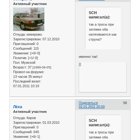
Активный участник
SCH
написал(а):
так а тросы при
затяжке оба
натягиваются как
Откуда:
кемерово
Зарегистрирован
: 07.12.2010
струна?
Приглашений:
0
Сообщений:
115
Уважение:
[+0/-0]
именно так!
Позитив:
[+1/-0]
Пол:
Мужской
0
Возраст:
37
[1989-06-05]
Провел на форуме:
13 часов 35 минут
Последний визит:
07.01.2011 10:19
Поделиться
58
Лёха
02.01.2011 20:00
Активный участник
Откуда:
Киров
SCH
Зарегистрирован
: 01.03.2010
написал(а):
Приглашений:
0
Сообщений:
645
так а тросы при
Уважение:
[+6/-1]
затяжке оба