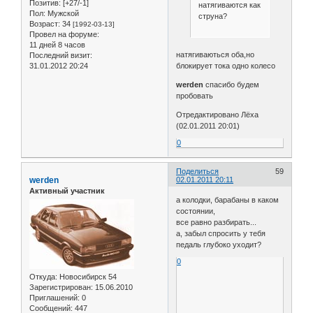
Позитив:
[+27/-1]
натягиваются как
Пол:
Мужской
струна?
Возраст:
34
[1992-03-13]
Провел на форуме:
11 дней 8 часов
натягиваються оба,но
Последний визит:
31.01.2012 20:24
блокирует тока одно колесо
werden
спасибо будем
пробовать
Отредактировано Лёха
(02.01.2011 20:01)
0
Поделиться
59
werden
02.01.2011 20:11
Активный участник
а колодки, барабаны в каком
состоянии,
все равно разбирать...
а, забыл спросить у тебя
педаль глубоко уходит?
0
Откуда:
Новосибирск 54
Зарегистрирован
: 15.06.2010
Приглашений:
0
Сообщений:
447