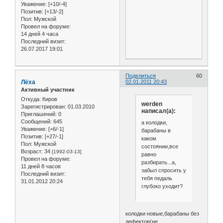
Уважение:
[+10/-4]
Позитив:
[+13/-2]
Пол:
Мужской
Провел на форуме:
14 дней 4 часа
Последний визит:
26.07.2017 19:01
Поделиться
60
Лёха
02.01.2011 20:43
Активный участник
Откуда:
Киров
werden
Зарегистрирован
: 01.03.2010
написал(а):
Приглашений:
0
Сообщений:
645
а колодки,
Уважение:
[+6/-1]
барабаны в
Позитив:
[+27/-1]
каком
Пол:
Мужской
состоянии,все
Возраст:
34
[1992-03-13]
равно
Провел на форуме:
разбирать...а,
11 дней 8 часов
забыл спросить у
Последний визит:
тебя педаль
31.01.2012 20:24
глубоко уходит?
колодки новые,барабаны без
дефектов(не