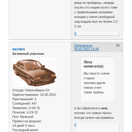
вряд ли пройдешь, правда
после сто скорее всего тоже
с правильными зазорами
колодок у меня свободный
ход педали был не более 1.5-
2 см
0
Поделиться
55
werden
02.01.2011 13:28
Активный участник
Лёха
написал(а):
Мы просто сняли
старые
тросики,одели
новые и вот
Откуда:
Новосибирск 54
такие траблы
Зарегистрирован
: 15.06.2010
Приглашений:
0
Сообщений:
447
Уважение:
[+10/-4]
я бы обратился к
ним
,
Позитив:
[+13/-2]
потому что новые тросы
Пол:
Мужской
всегда нужно настраивать
Провел на форуме:
0
14 дней 4 часа
Последний визит: