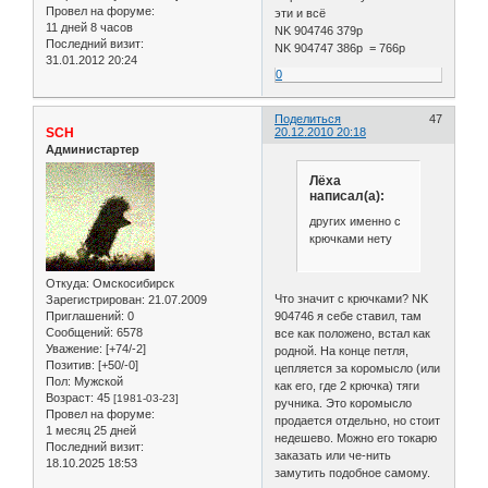
Провел на форуме:
эти и всё
11 дней 8 часов
NK 904746 379р
Последний визит:
NK 904747 386р = 766р
31.01.2012 20:24
0
Поделиться
47
SCH
20.12.2010 20:18
Администартер
Лёха
написал(а):
других именно с
крючками нету
Откуда:
Омскосибирск
Что значит с крючками? NK
Зарегистрирован
: 21.07.2009
904746 я себе ставил, там
Приглашений:
0
Сообщений:
6578
все как положено, встал как
Уважение:
[+74/-2]
родной. На конце петля,
Позитив:
[+50/-0]
цепляется за коромысло (или
Пол:
Мужской
как его, где 2 крючка) тяги
Возраст:
45
[1981-03-23]
ручника. Это коромысло
Провел на форуме:
продается отдельно, но стоит
1 месяц 25 дней
недешево. Можно его токарю
Последний визит:
заказать или че-нить
18.10.2025 18:53
замутить подобное самому.