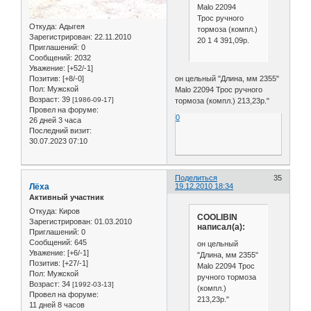
Malo 22094
Трос ручного
Откуда:
Адыгея
тормоза (компл.)
Зарегистрирован
: 22.11.2010
20 1 4 391,09р.
Приглашений:
0
Сообщений:
2032
Уважение:
[+52/-1]
Позитив:
[+8/-0]
он цельный "Длина, мм 2355"
Пол:
Мужской
Malo 22094 Трос ручного
Возраст:
39
[1986-09-17]
тормоза (компл.) 213,23р."
Провел на форуме:
0
26 дней 3 часа
Последний визит:
30.07.2023 07:10
Поделиться
35
Лёха
19.12.2010 18:34
Активный участник
Откуда:
Киров
COOLIBIN
Зарегистрирован
: 01.03.2010
написал(а):
Приглашений:
0
Сообщений:
645
он цельный
Уважение:
[+6/-1]
"Длина, мм 2355"
Позитив:
[+27/-1]
Malo 22094 Трос
Пол:
Мужской
ручного тормоза
Возраст:
34
[1992-03-13]
(компл.)
Провел на форуме:
213,23р."
11 дней 8 часов