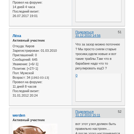
Провел на форуме:
14 дней 4 часа
Последний визит:
26.07.2017 19:01
Поделиться
51
Лёха
31.12.2010 14:56
Активный участник
Что за зазор можно поточнее
Откуда:
Киров
? Мы просто сняли старые
Зарегистрирован
: 01.03.2010
тросики,одели новые и вот
Приглашений:
0
такие траблы.Там что в
Сообщений:
645
барабане надо что то
Уважение:
[+6/-1]
регулировать ещО ?
Позитив:
[+27/-1]
Пол:
Мужской
0
Возраст:
34
[1992-03-13]
Провел на форуме:
11 дней 8 часов
Последний визит:
31.01.2012 20:24
Поделиться
52
werden
31.12.2010 15:11
Активный участник
вот этот узел должен быть
правильно настроен....
А после этого настраиваится