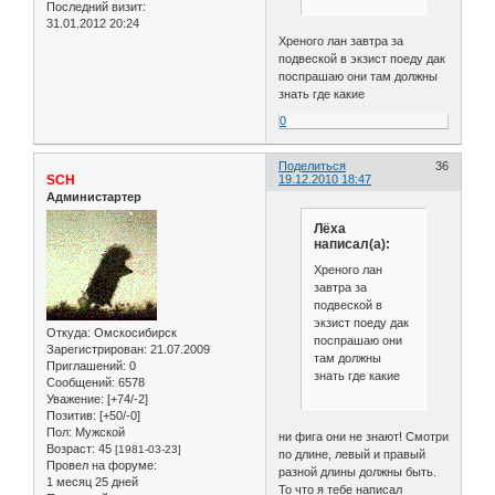
Последний визит:
31.01.2012 20:24
Хреного лан завтра за
подвеской в экзист поеду дак
поспрашаю они там должны
знать где какие
0
Поделиться
36
SCH
19.12.2010 18:47
Администартер
Лёха
написал(а):
Хреного лан
завтра за
подвеской в
экзист поеду дак
Откуда:
Омскосибирск
поспрашаю они
Зарегистрирован
: 21.07.2009
там должны
Приглашений:
0
знать где какие
Сообщений:
6578
Уважение:
[+74/-2]
Позитив:
[+50/-0]
Пол:
Мужской
ни фига они не знают! Смотри
Возраст:
45
[1981-03-23]
по длине, левый и правый
Провел на форуме:
разной длины должны быть.
1 месяц 25 дней
То что я тебе написал