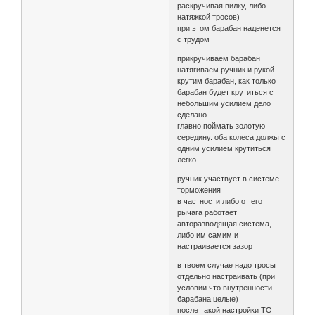
раскручивая вилку, либо
натяжкой тросов)
при этом барабан наденется
с трудом
прикручиваем барабан
натягиваем ручник и рукой
крутим барабан, как только
барабан будет крутиться с
небольшим усилием дело
сделано.
главно поймать золотую
середину. оба колеса должы с
одним усилием крутиться
легко.
ручник участвует в системе
торможения
в частности либо от его
рычага работает
авторазводящая система,
либо им самим и
настраивается зазор
в твоем случае надо тросы
отдельно настраивать (при
условии что внутренности
барабана целые)
после такой настройки ТО