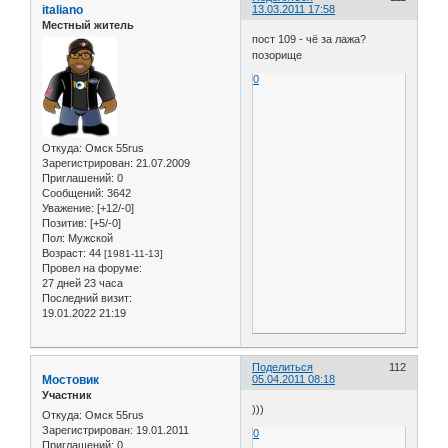
italiano
13.03.2011 17:58
Местный житель
пост 109 - чё за лажа?
позорище
0
Откуда:
Омск 55rus
Зарегистрирован
: 21.07.2009
Приглашений:
0
Сообщений:
3642
Уважение:
[+12/-0]
Позитив:
[+5/-0]
Пол:
Мужской
Возраст:
44
[1981-11-13]
Провел на форуме:
27 дней 23 часа
Последний визит:
19.01.2022 21:19
Поделиться
112
Мостовик
05.04.2011 08:18
Участник
)))
Откуда:
Омск 55rus
Зарегистрирован
: 19.01.2011
0
Приглашений:
0