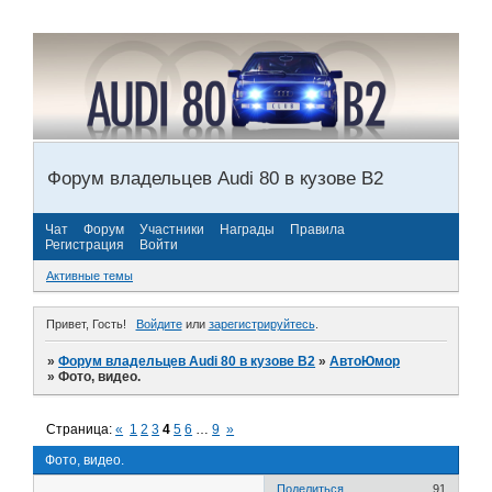
Форум владельцев Audi 80 в кузове В2
Чат
Форум
Участники
Награды
Правила
Регистрация
Войти
Активные темы
Привет, Гость!
Войдите
или
зарегистрируйтесь
.
»
Форум владельцев Audi 80 в кузове В2
»
АвтоЮмор
»
Фото, видео.
Страница:
«
1
2
3
4
5
6
…
9
»
Фото, видео.
Поделиться
91