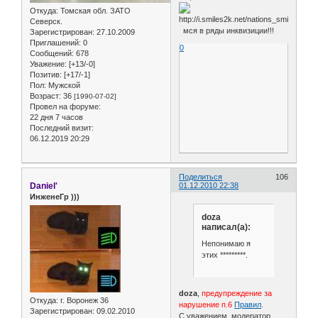
Откуда:
Томская обл. ЗАТО
Северск.
мся в ряды инквизиции!!!
Зарегистрирован
: 27.10.2009
Приглашений:
0
0
Сообщений:
678
Уважение:
[+13/-0]
Позитив:
[+17/-1]
Пол:
Мужской
Возраст:
36
[1990-07-02]
Провел на форуме:
22 дня 7 часов
Последний визит:
06.12.2019 20:29
Поделиться
106
Daniel'
01.12.2010 22:38
ИнженеГр )))
doza
написал(а):
Непонимаю я
этих *********.
doza
,
предупреждение за
Откуда:
г. Воронеж 36
нарушение п.6
Правил
.
Зарегистрирован
: 09.02.2010
С уважением, модератор.