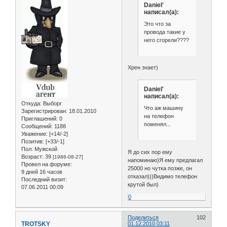
Daniel'
написал(а):
Это что за
провода такие у
него сгорели????
Хрен знает)
Daniel'
написал(а):
Откуда:
Выборг
Что аж машину
Зарегистрирован
: 18.01.2010
на телефон
Приглашений:
0
поменял...
Сообщений:
1188
Уважение:
[+14/-2]
Позитив:
[+33/-1]
Пол:
Мужской
Я до сих пор ему
Возраст:
39
[1986-08-27]
напоминаю)Я ему предлагал
Провел на форуме:
25000 но чутка позже, он
9 дней 16 часов
отказал)))Видимо телефон
Последний визит:
крутой был)
07.06.2011 00:09
0
Поделиться
102
TROTSKY
01.12.2010 03:11