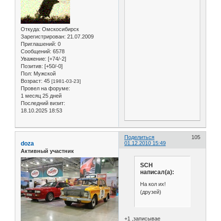
Откуда:
Омскосибирск
Зарегистрирован
: 21.07.2009
Приглашений:
0
Сообщений:
6578
Уважение:
[+74/-2]
Позитив:
[+50/-0]
Пол:
Мужской
Возраст:
45
[1981-03-23]
Провел на форуме:
1 месяц 25 дней
Последний визит:
18.10.2025 18:53
Поделиться
105
doza
01.12.2010 15:49
Активный участник
SCH
написал(а):
На кол их!
(друзей)
+1 ,записывае