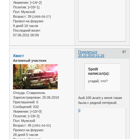
Уважение:
[+14/-2]
Позитив:
[+33/-1]
Пол:
Мужской
Возраст:
39
[1986-08-27]
Провел на форуме:
9 дней 16 часов
Последний визит:
07.06.2011 00:09
Поделиться
97
Хвост
25.10.2010 21:26
Активный участник
Spoilt
написал(а):
угадай, что?
Откуда:
Ставрополь
Зарегистрирован
: 25.06.2010
Audi 100 avant у меня такая
Приглашений:
0
была с рядной пятёркой.
Сообщений:
632
0
Уважение:
[+10/-0]
Позитив:
[+19/-2]
Пол:
Мужской
Возраст:
45
[1981-04-02]
Провел на форуме:
28 дней 5 часов