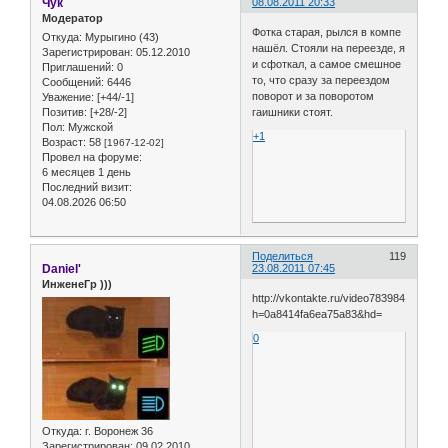
Чук
08.08.2011 20:33
Модератор
Фотка старая, рылся в компе
Откуда:
Мурыгино (43)
нашёл. Стояли на переезде, я
Зарегистрирован
: 05.12.2010
и сфоткал, а самое смешное
Приглашений:
0
то, что сразу за переездом
Сообщений:
6446
поворот и за поворотом
Уважение:
[+44/-1]
гаишники стоят.
Позитив:
[+28/-2]
Пол:
Мужской
+1
Возраст:
58
[1967-12-02]
Провел на форуме:
6 месяцев 1 день
Последний визит:
04.08.2026 06:50
Поделиться
119
Daniel'
23.08.2011 07:45
ИнженеГр )))
http://vkontakte.ru/video78398412_160
h=0a8414fa6ea75a83&hd=
0
Откуда:
г. Воронеж 36
Зарегистрирован
: 09.02.2010