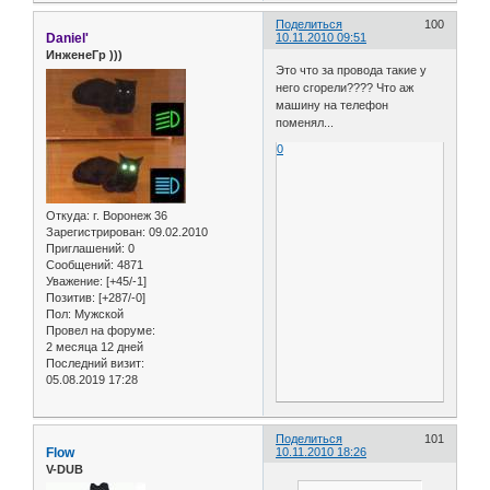
Поделиться
100
Daniel'
10.11.2010 09:51
ИнженеГр )))
Это что за провода такие у
него сгорели???? Что аж
машину на телефон
поменял...
0
Откуда:
г. Воронеж 36
Зарегистрирован
: 09.02.2010
Приглашений:
0
Сообщений:
4871
Уважение:
[+45/-1]
Позитив:
[+287/-0]
Пол:
Мужской
Провел на форуме:
2 месяца 12 дней
Последний визит:
05.08.2019 17:28
Поделиться
101
Flow
10.11.2010 18:26
V-DUB