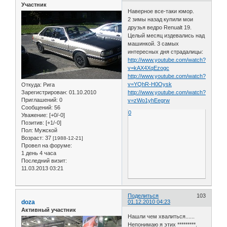
Участник
Наверное все-таки юмор.
2 зимы назад купили мои
друзья ведро Renualt 19.
Целый месяц издевались над
машинкой. 3 самых
интересных дня страдалицы:
http://www.youtube.com/watch?
v=kAX4XqEzogc
http://www.youtube.com/watch?
v=YQhR-H0Oysk
Откуда:
Рига
Зарегистрирован
: 01.10.2010
http://www.youtube.com/watch?
Приглашений:
0
v=zWo1yhEegrw
Сообщений:
56
0
Уважение:
[+0/-0]
Позитив:
[+1/-0]
Пол:
Мужской
Возраст:
37
[1988-12-21]
Провел на форуме:
1 день 4 часа
Последний визит:
11.03.2013 03:21
Поделиться
103
doza
01.12.2010 04:23
Активный участник
Нашли чем хвалиться......
Непонимаю я этих *********.