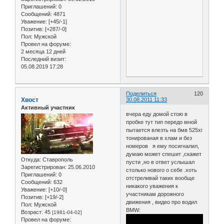
Приглашений:
0
Сообщений:
4871
Уважение:
[+45/-1]
Позитив:
[+287/-0]
Пол:
Мужской
Провел на форуме:
2 месяца 12 дней
Последний визит:
05.08.2019 17:28
Поделиться
120
Хвост
30.08.2011 11:33
Активный участник
вчера еду домой стою в
пробке тут тип передо мной
пытается влезть на бмв 525xi
тонированая в хлам и без
номеров я ему посигналил,
думаю может спешит ,скажет
Откуда:
Ставрополь
пусти ,но в ответ услышал
Зарегистрирован
: 25.06.2010
столько нового о себе .хоть
Приглашений:
0
отстреливай таких вообще
Сообщений:
632
никакого уважения к
Уважение:
[+10/-0]
участникам дорожного
Позитив:
[+19/-2]
движения , видео про водил
Пол:
Мужской
BMW:
Возраст:
45
[1981-04-02]
Провел на форуме: