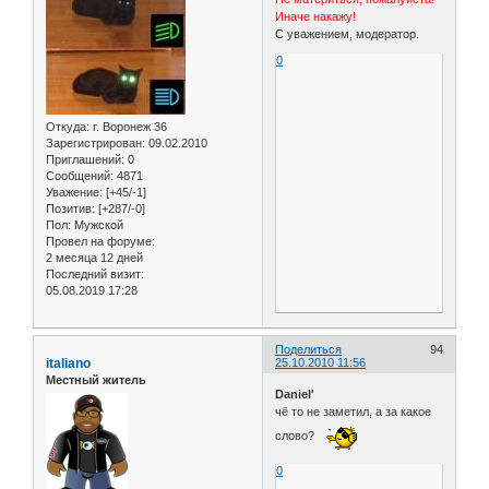
Иначе накажу!
С уважением, модератор.
0
Откуда:
г. Воронеж 36
Зарегистрирован
: 09.02.2010
Приглашений:
0
Сообщений:
4871
Уважение:
[+45/-1]
Позитив:
[+287/-0]
Пол:
Мужской
Провел на форуме:
2 месяца 12 дней
Последний визит:
05.08.2019 17:28
Поделиться
94
italiano
25.10.2010 11:56
Местный житель
Daniel'
чё то не заметил, а за какое
слово?
0