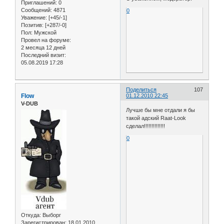
Приглашений:
0
Сообщений:
4871
0
Уважение:
[+45/-1]
Позитив:
[+287/-0]
Пол:
Мужской
Провел на форуме:
2 месяца 12 дней
Последний визит:
05.08.2019 17:28
Поделиться
107
Flow
01.12.2010 22:45
V-DUB
Лучше бы мне отдали я бы
такой адский Raat-Look
сделал!!!!!!!!!!!!!!
0
Откуда:
Выборг
Зарегистрирован
: 18.01.2010