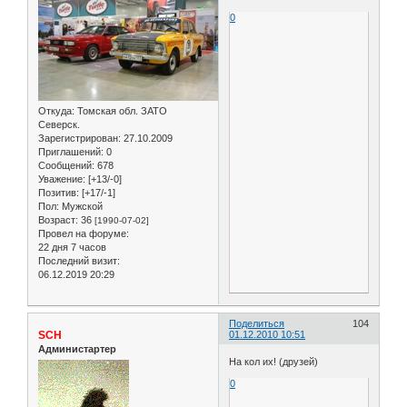
0
Откуда:
Томская обл. ЗАТО
Северск.
Зарегистрирован
: 27.10.2009
Приглашений:
0
Сообщений:
678
Уважение:
[+13/-0]
Позитив:
[+17/-1]
Пол:
Мужской
Возраст:
36
[1990-07-02]
Провел на форуме:
22 дня 7 часов
Последний визит:
06.12.2019 20:29
Поделиться
104
SCH
01.12.2010 10:51
Администартер
На кол их! (друзей)
0