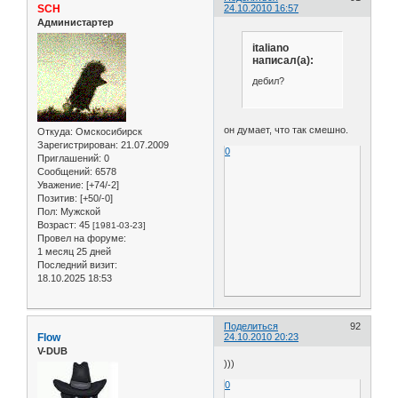
SCH
24.10.2010 16:57
Администартер
italiano
написал(а):
дебил?
он думает, что так смешно.
Откуда:
Омскосибирск
Зарегистрирован
: 21.07.2009
0
Приглашений:
0
Сообщений:
6578
Уважение:
[+74/-2]
Позитив:
[+50/-0]
Пол:
Мужской
Возраст:
45
[1981-03-23]
Провел на форуме:
1 месяц 25 дней
Последний визит:
18.10.2025 18:53
Поделиться
92
Flow
24.10.2010 20:23
V-DUB
)))
0