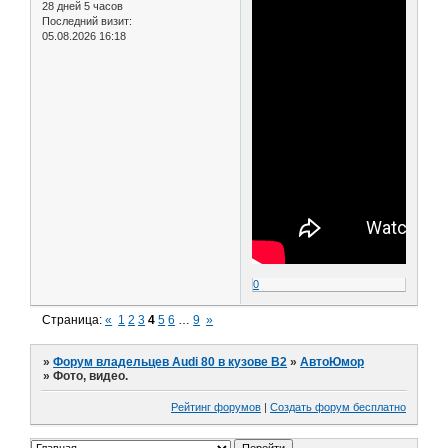
28 дней 5 часов
Последний визит:
05.08.2026 16:18
0
Страница:
«
1
2
3
4
5
6
…
9
»
»
Форум владельцев Audi 80 в кузове В2
»
АвтоЮмор
»
Фото, видео.
Рейтинг форумов
|
Создать форум бесплатно