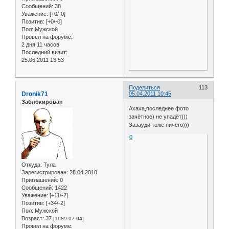
Сообщений:
38
Уважение:
[+0/-0]
Позитив:
[+0/-0]
Пол:
Мужской
Провел на форуме:
2 дня 11 часов
Последний визит:
25.06.2011 13:53
Поделиться
113
Dronik71
05.04.2011 10:45
Заблокирован
Ахаха,последнее фото
зачётное) не упадёт)))
Зазауди тоже ничего)))
0
Откуда:
Тула
Зарегистрирован
: 28.04.2010
Приглашений:
0
Сообщений:
1422
Уважение:
[+11/-2]
Позитив:
[+34/-2]
Пол:
Мужской
Возраст:
37
[1989-07-04]
Провел на форуме: