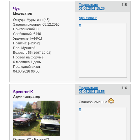
Поделиться
115
Чук
01.06.2011 15:26
Модератор
Ара-тюнинг
Откуда:
Мурыгино (43)
Зарегистрирован
: 05.12.2010
0
Приглашений:
0
Сообщений:
6446
Уважение:
[+44/-1]
Позитив:
[+28/-2]
Пол:
Мужской
Возраст:
58
[1967-12-02]
Провел на форуме:
6 месяцев 1 день
Последний визит:
04.08.2026 06:50
Поделиться
116
SpectroniK
01.06.2011 18:55
Администратор
Спасибо, смешно
0
Откуда:
РФ г.Рязань62