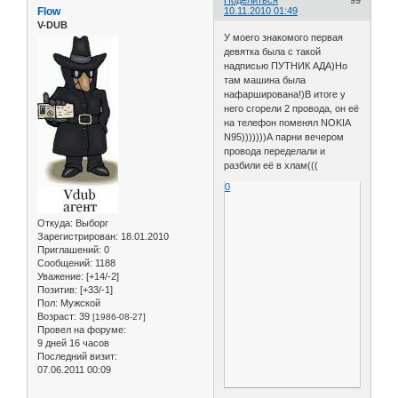
Поделиться
99
Flow
10.11.2010 01:49
V-DUB
У моего знакомого первая
девятка была с такой
надписью ПУТНИК АДА)Но
там машина была
нафарширована!)В итоге у
него сгорели 2 провода, он её
на телефон поменял NOKIA
N95)))))))А парни вечером
провода переделали и
разбили её в хлам(((
0
Откуда:
Выборг
Зарегистрирован
: 18.01.2010
Приглашений:
0
Сообщений:
1188
Уважение:
[+14/-2]
Позитив:
[+33/-1]
Пол:
Мужской
Возраст:
39
[1986-08-27]
Провел на форуме:
9 дней 16 часов
Последний визит:
07.06.2011 00:09