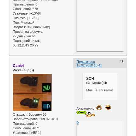
Приглашений:
0
Сообщений:
678
Уважение:
[+13/-0]
Позитив:
[+17/-1]
Пол:
Мужской
Возраст:
36
[1990-07-02]
Провел на форуме:
22 дня 7 часов
Последний визит:
06.12.2019 20:29
Поделиться
43
Daniel'
15.02.2010 18:41
ИнженеГр )))
SCH
написал(а):
Мля... Патсталом
Аналогично!
Откуда:
г. Воронеж 36
Зарегистрирован
: 09.02.2010
0
Приглашений:
0
Сообщений:
4871
Уважение:
[+45/-1]