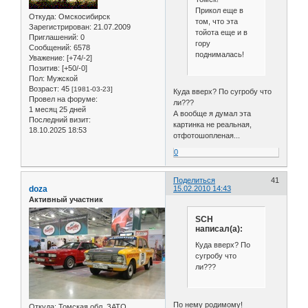
Прикол еще в
Откуда:
Омскосибирск
том, что эта
Зарегистрирован
: 21.07.2009
тойота еще и в
Приглашений:
0
гору
Сообщений:
6578
поднималась!
Уважение:
[+74/-2]
Позитив:
[+50/-0]
Пол:
Мужской
Возраст:
45
[1981-03-23]
Куда вверх? По сугробу что
Провел на форуме:
ли???
1 месяц 25 дней
А вообще я думал эта
Последний визит:
картинка не реальная,
18.10.2025 18:53
отфотошопленая...
0
Поделиться
41
doza
15.02.2010 14:43
Активный участник
SCH
написал(а):
Куда вверх? По
сугробу что
ли???
По нему родимому!
Откуда:
Томская обл. ЗАТО