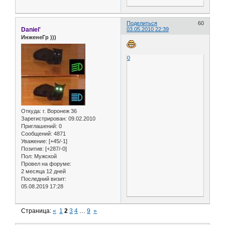
Поделиться
60
Daniel'
03.05.2010 22:39
ИнженеГр )))
0
Откуда:
г. Воронеж 36
Зарегистрирован
: 09.02.2010
Приглашений:
0
Сообщений:
4871
Уважение:
[+45/-1]
Позитив:
[+287/-0]
Пол:
Мужской
Провел на форуме:
2 месяца 12 дней
Последний визит:
05.08.2019 17:28
Страница:
«
1
2
3
4
…
9
»