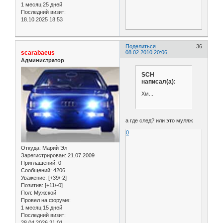
1 месяц 25 дней
Последний визит:
18.10.2025 18:53
Поделиться
36
scarabaeus
08.02.2010 20:06
Администратор
SCH
написал(а):
Хм...
а где след? или это муляж
0
Откуда:
Марий Эл
Зарегистрирован
: 21.07.2009
Приглашений:
0
Сообщений:
4206
Уважение:
[+39/-2]
Позитив:
[+11/-0]
Пол:
Мужской
Провел на форуме:
1 месяц 15 дней
Последний визит:
28.04.2026 21:01