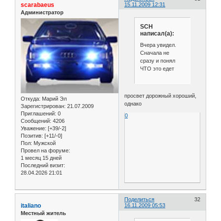
scarabaeus
15.11.2009 12:31
Администратор
SCH
написал(а):
Вчера увидел.
Сначала не
сразу и понял
ЧТО это едет
просвет дорожный хороший,
Откуда:
Марий Эл
однако
Зарегистрирован
: 21.07.2009
Приглашений:
0
0
Сообщений:
4206
Уважение:
[+39/-2]
Позитив:
[+11/-0]
Пол:
Мужской
Провел на форуме:
1 месяц 15 дней
Последний визит:
28.04.2026 21:01
Поделиться
32
italiano
16.11.2009 05:53
Местный житель