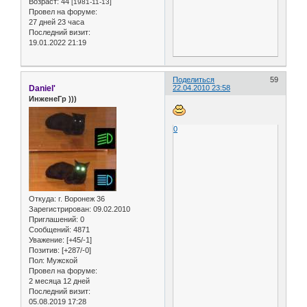
Возраст:
44
[1981-11-13]
Провел на форуме:
27 дней 23 часа
Последний визит:
19.01.2022 21:19
Поделиться
59
Daniel'
22.04.2010 23:58
ИнженеГр )))
0
Откуда:
г. Воронеж 36
Зарегистрирован
: 09.02.2010
Приглашений:
0
Сообщений:
4871
Уважение:
[+45/-1]
Позитив:
[+287/-0]
Пол:
Мужской
Провел на форуме:
2 месяца 12 дней
Последний визит:
05.08.2019 17:28