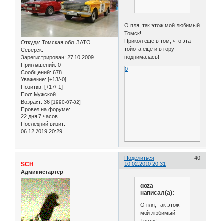
О пля, так этож мой любимый
Томск!
Прикол еще в том, что эта
Откуда:
Томская обл. ЗАТО
тойота еще и в гору
Северск.
поднималась!
Зарегистрирован
: 27.10.2009
Приглашений:
0
0
Сообщений:
678
Уважение:
[+13/-0]
Позитив:
[+17/-1]
Пол:
Мужской
Возраст:
36
[1990-07-02]
Провел на форуме:
22 дня 7 часов
Последний визит:
06.12.2019 20:29
Поделиться
40
SCH
10.02.2010 20:31
Администартер
doza
написал(а):
О пля, так этож
мой любимый
Томск!