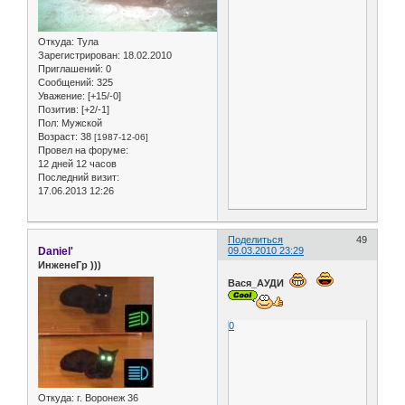
Откуда:
Тула
Зарегистрирован
: 18.02.2010
Приглашений:
0
Сообщений:
325
Уважение:
[+15/-0]
Позитив:
[+2/-1]
Пол:
Мужской
Возраст:
38
[1987-12-06]
Провел на форуме:
12 дней 12 часов
Последний визит:
17.06.2013 12:26
Поделиться
49
Daniel'
09.03.2010 23:29
ИнженеГр )))
Вася_АУДИ
0
Откуда:
г. Воронеж 36