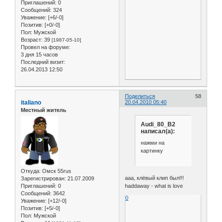
Приглашений:
0
Сообщений:
324
Уважение:
[+6/-0]
Позитив:
[+0/-0]
Пол:
Мужской
Возраст:
39
[1987-05-10]
Провел на форуме:
3 дня 15 часов
Последний визит:
26.04.2013 12:50
Поделиться
58
italiano
20.04.2010 05:40
Местный житель
Audi_80_B2
написал(а):
нажми на
картинку
Откуда:
Омск 55rus
ааа, клёвый клип был!!!
Зарегистрирован
: 21.07.2009
haddaway - what is love
Приглашений:
0
Сообщений:
3642
0
Уважение:
[+12/-0]
Позитив:
[+5/-0]
Пол:
Мужской