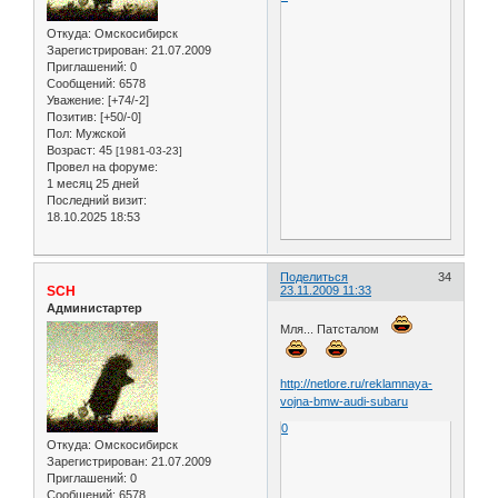
Откуда:
Омскосибирск
Зарегистрирован
: 21.07.2009
Приглашений:
0
Сообщений:
6578
Уважение:
[+74/-2]
Позитив:
[+50/-0]
Пол:
Мужской
Возраст:
45
[1981-03-23]
Провел на форуме:
1 месяц 25 дней
Последний визит:
18.10.2025 18:53
Поделиться
34
SCH
23.11.2009 11:33
Администартер
Мля... Патсталом
http://netlore.ru/reklamnaya-
vojna-bmw-audi-subaru
0
Откуда:
Омскосибирск
Зарегистрирован
: 21.07.2009
Приглашений:
0
Сообщений:
6578