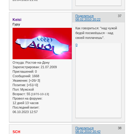
Поделиться
37
Keisi
08.02.2010 20:22
Гуру
Как говориться: "над чужой
бедой посмеёшься - над
своей поплачешь".
0
Откуда:
Ростов-на-Дону
Зарегистрирован
: 21.07.2009
Приглашений:
0
Сообщений:
1668
Уважение:
[+26/-3]
Позитив:
[+51/-0]
Пол:
Мужской
Возраст:
55
[1970-10-13]
Провел на форуме:
12 дней 13 часов
Последний визит:
06.10.2023 12:57
Поделиться
38
SCH
08.02.2010 20:42