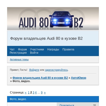
Форум владельцев Audi 80 в кузове В2
Чат
Форум
Участники
Награды
Правила
Регистрация
Войти
Активные темы
Привет, Гость!
Войдите
или
зарегистрируйтесь
.
»
Форум владельцев Audi 80 в кузове В2
»
АвтоЮмор
»
Фото, видео.
Страница:
«
1
2
3
4
…
9
»
Фото, видео.
Поделиться
31