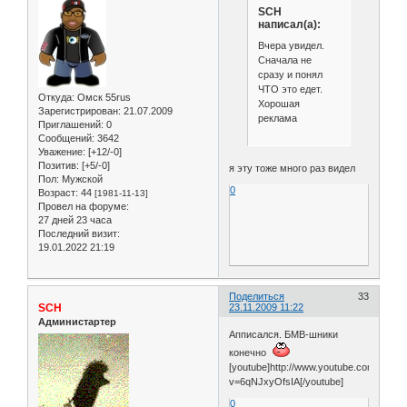
SCH
написал(а):
Вчера увидел.
Сначала не
сразу и понял
ЧТО это едет.
Откуда:
Омск 55rus
Хорошая
Зарегистрирован
: 21.07.2009
реклама
Приглашений:
0
Сообщений:
3642
Уважение:
[+12/-0]
Позитив:
[+5/-0]
я эту тоже много раз видел
Пол:
Мужской
0
Возраст:
44
[1981-11-13]
Провел на форуме:
27 дней 23 часа
Последний визит:
19.01.2022 21:19
Поделиться
33
SCH
23.11.2009 11:22
Администартер
Апписался. БМВ-шники
конечно
[youtube]http://www.youtube.com/watch
v=6qNJxyOfsIA[/youtube]
0