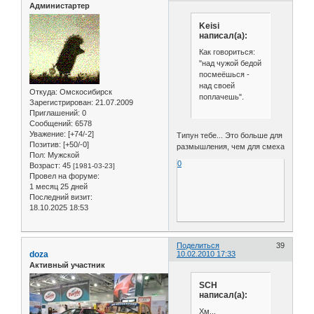
Администартер
Keisi
написал(а):
Как говориться:
"над чужой бедой
посмеёшься -
над своей
Откуда:
Омскосибирск
поплачешь".
Зарегистрирован
: 21.07.2009
Приглашений:
0
Сообщений:
6578
Уважение:
[+74/-2]
Типун тебе... Это больше для
Позитив:
[+50/-0]
размышления, чем для смеха
Пол:
Мужской
0
Возраст:
45
[1981-03-23]
Провел на форуме:
1 месяц 25 дней
Последний визит:
18.10.2025 18:53
Поделиться
39
doza
10.02.2010 17:33
Активный участник
SCH
написал(а):
Хм...