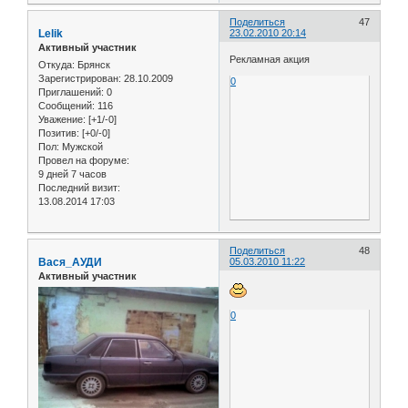
Поделиться
47
Lelik
23.02.2010 20:14
Активный участник
Рекламная акция
Откуда:
Брянск
Зарегистрирован
: 28.10.2009
0
Приглашений:
0
Сообщений:
116
Уважение:
[+1/-0]
Позитив:
[+0/-0]
Пол:
Мужской
Провел на форуме:
9 дней 7 часов
Последний визит:
13.08.2014 17:03
Поделиться
48
Вася_АУДИ
05.03.2010 11:22
Активный участник
0