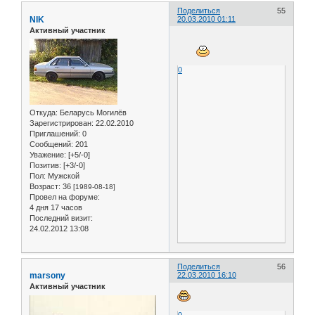
Поделиться
55
NIK
20.03.2010 01:11
Активный участник
0
Откуда:
Беларусь Могилёв
Зарегистрирован
: 22.02.2010
Приглашений:
0
Сообщений:
201
Уважение:
[+5/-0]
Позитив:
[+3/-0]
Пол:
Мужской
Возраст:
36
[1989-08-18]
Провел на форуме:
4 дня 17 часов
Последний визит:
24.02.2012 13:08
Поделиться
56
marsony
22.03.2010 16:10
Активный участник
0